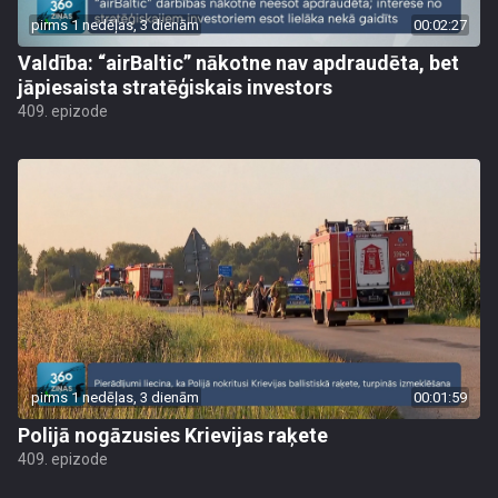
pirms 1 nedēļas, 3 dienām
00:02:27
Valdība: “airBaltic” nākotne nav apdraudēta, bet
jāpiesaista stratēģiskais investors
409. epizode
pirms 1 nedēļas, 3 dienām
00:01:59
Polijā nogāzusies Krievijas raķete
409. epizode