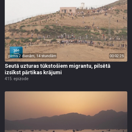
pirms 2 dienām, 14 stundām
00:02:25
Seutā uzturas tūkstošiem migrantu, pilsētā
izsīkst pārtikas krājumi
415. epizode