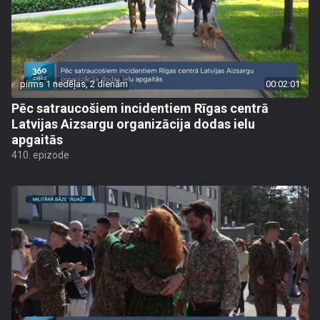
pirms 1 nedēļas, 2 dienām
00:02:01
Pēc satraucošiem incidentiem Rīgas centrā
Latvijas Aizsargu organizācija dodas ielu
apgaitās
410. epizode