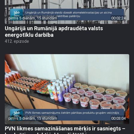
pirms 5 dienām, 15 stundām
00:02:24
Ungārijā un Rumānijā apdraudēta valsts
energotīklu darbība
412. epizode
pirms 5 dienām, 15 stundām
00:03:04
PVN likmes samazināšanas mērķis ir sasniegts –