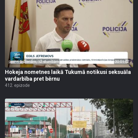
pirms 5 dienām, 12 stundām
00:01:02
Hokeja nometnes laikā Tukumā notikusi seksuāla
vardarbība pret bērnu
412. epizode