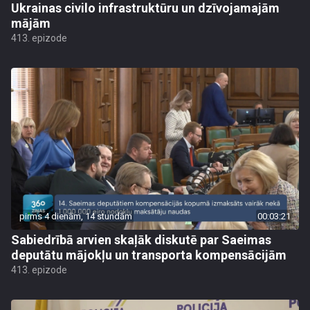
Ukrainas civilo infrastruktūru un dzīvojamajām
mājām
413. epizode
pirms 4 dienām, 14 stundām
00:03:21
Sabiedrībā arvien skaļāk diskutē par Saeimas
deputātu mājokļu un transporta kompensācijām
413. epizode