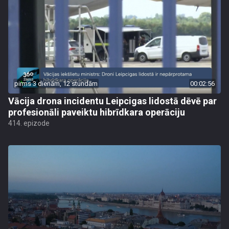
pirms 3 dienām, 12 stundām
00:02:56
Vācija drona incidentu Leipcigas lidostā dēvē par
profesionāli paveiktu hibrīdkara operāciju
414. epizode