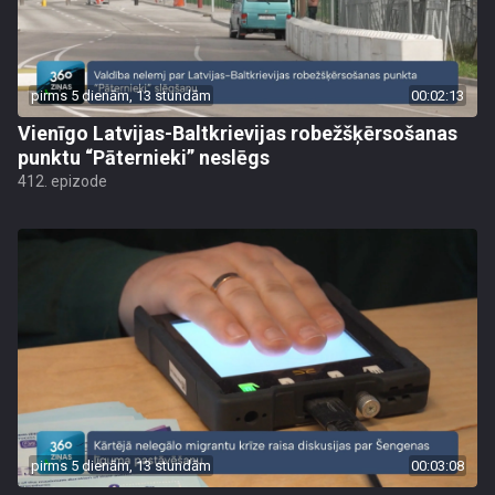
pirms 5 dienām, 13 stundām
00:02:13
Vienīgo Latvijas-Baltkrievijas robežšķērsošanas
punktu “Pāternieki” neslēgs
412. epizode
pirms 5 dienām, 13 stundām
00:03:08