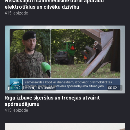
Nesaskaņoti saimnieciskie darbi apdraud
elektrotīklus un cilvēku dzīvību
415. epizode
pirms 2 dienām, 14 stundām
00:02:11
Rīgā izbūvē šķēršļus un trenējas atvairīt
apdraudējumu
415. epizode