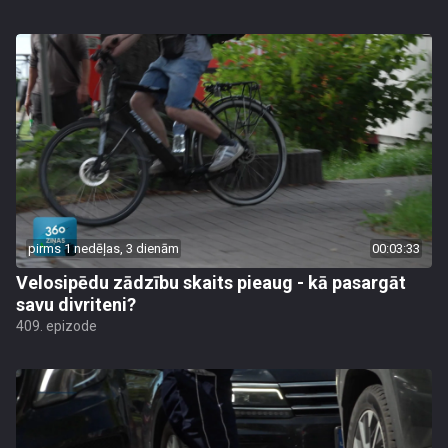
pirms 1 nedēļas, 3 dienām
00:03:33
Velosipēdu zādzību skaits pieaug - kā pasargāt
savu divriteni?
409. epizode