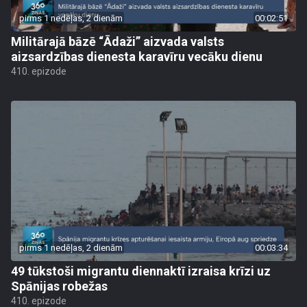
pirms 1 nedēļas, 2 dienām
00:02:51
Militārajā bāzē “Ādaži” aizvada valsts
aizsardzības dienesta karavīru vecāku dienu
410. epizode
pirms 1 nedēļas, 2 dienām
00:03:34
49 tūkstoši migrantu diennaktī izraisa krīzi uz
Spānijas robežas
410. epizode