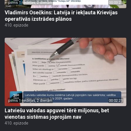
pirms 1 nedēļas, 2 dienām
00:03:23
Vladimirs Osečkins: Latvija ir iekļauta Krievijas
operatīvās izstrādes plānos
410. epizode
pirms 1 nedēļas, 2 dienām
00:02:21
Latviešu valodas apguvei tērē miljonus, bet
vienotas sistēmas joprojām nav
410. epizode