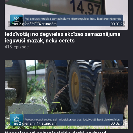
pirms 2 dienām, 14 stundām
00:03:26
Iedzīvotāji no degvielas akcīzes samazinājuma
ieguvuši mazāk, nekā cerēts
415. epizode
pirms 2 dienām, 14 stundām
00:02:47