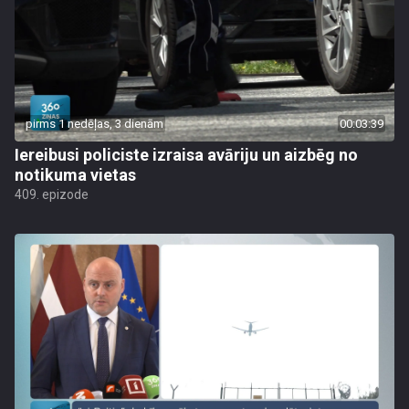
pirms 1 nedēļas, 3 dienām
00:03:39
Iereibusi policiste izraisa avāriju un aizbēg no
notikuma vietas
409. epizode