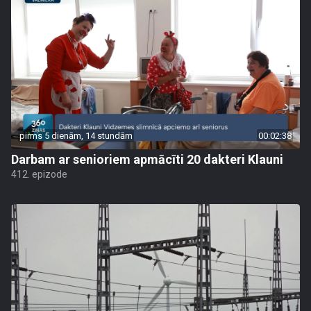
pirms 5 dienām, 14 stundām
00:02:38
Darbam ar senioriem apmācīti 20 dakteri Klauni
412. epizode