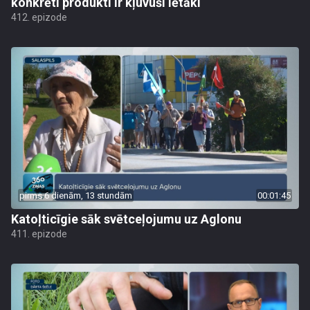
konkrēti produkti ir kļuvuši lētāki
412. epizode
pirms 6 dienām, 13 stundām
00:01:45
Katoļticīgie sāk svētceļojumu uz Aglonu
411. epizode