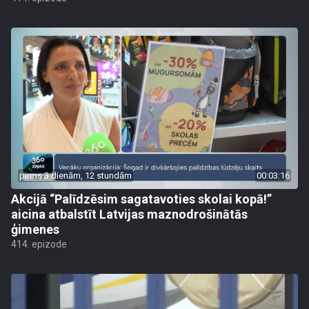
pirms 3 dienām, 12 stundām
00:03:16
Akcijā “Palīdzēsim sagatavoties skolai kopā!”
aicina atbalstīt Latvijas maznodrošinātās
ģimenes
414. epizode