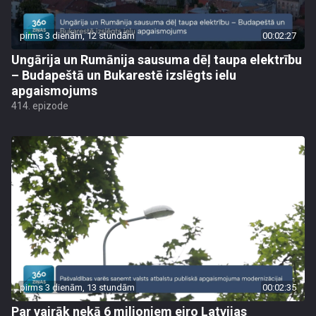
pirms 3 dienām, 12 stundām
00:02:27
Ungārija un Rumānija sausuma dēļ taupa elektrību
– Budapeštā un Bukarestē izslēgts ielu
apgaismojums
414. epizode
pirms 3 dienām, 13 stundām
00:02:35
Par vairāk nekā 6 miljoniem eiro Latvijas