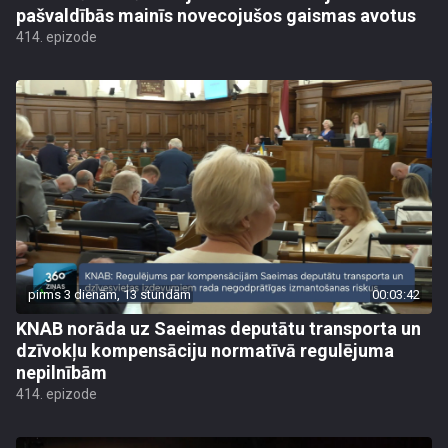
pašvaldībās mainīs novecojušos gaismas avotus
414. epizode
pirms 3 dienām, 13 stundām
00:03:42
KNAB norāda uz Saeimas deputātu transporta un
dzīvokļu kompensāciju normatīvā regulējuma
nepilnībām
414. epizode