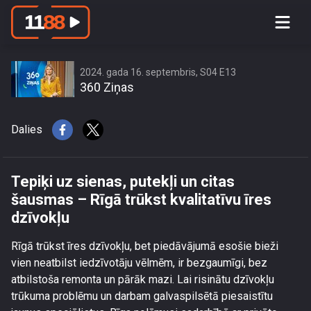
Tepiķi uz sienas, putekļi un citas
šausmas – Rīgā trūkst kvalitatīvu īres
dzīvokļu
2024. gada 16. septembris, S04 E13
360 Ziņas
Dalies
Tepiķi uz sienas, putekļi un citas
šausmas – Rīgā trūkst kvalitatīvu īres
dzīvokļu
Rīgā trūkst īres dzīvokļu, bet piedāvājumā esošie bieži
vien neatbilst iedzīvotāju vēlmēm, ir bezgaumīgi, bez
atbilstoša remonta un pārāk mazi. Lai risinātu dzīvokļu
trūkuma problēmu un darbam galvaspilsētā piesaistītu