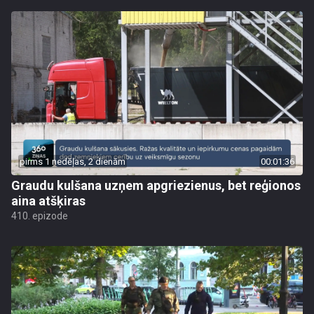
pirms 1 nedēļas, 2 dienām
00:01:36
Graudu kulšana uzņem apgriezienus, bet reģionos
aina atšķiras
410. epizode