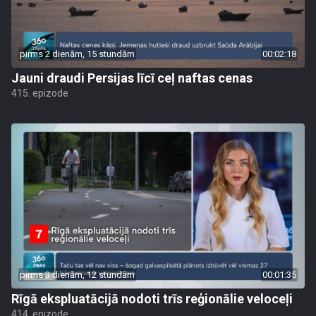
pirms 2 dienām, 15 stundām
00:02:18
Jauni draudi Persijas līcī ceļ naftas cenas
415. epizode
pirms 3 dienām, 12 stundām
00:01:35
Rīgā ekspluatācijā nodoti trīs reģionālie veloceļi
414. epizode