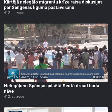
Kārtējā nelegālo migrantu krīze raisa diskusijas
par Šengenas līguma pastāvēšanu
412. epizode
pirms 5 dienām, 14 stundām
00:02:10
Nelegāļiem Spānijas pilsētā Seutā draud bada
nāve
412. epizode