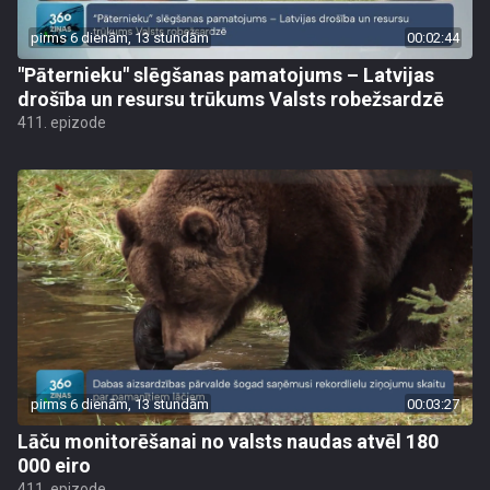
pirms 6 dienām, 13 stundām
00:02:44
"Pāternieku" slēgšanas pamatojums – Latvijas
drošība un resursu trūkums Valsts robežsardzē
411. epizode
pirms 6 dienām, 13 stundām
00:03:27
Lāču monitorēšanai no valsts naudas atvēl 180
000 eiro
411. epizode