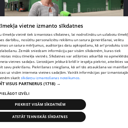
 tīmekļa vietne izmanto sīkdatnes
pirms 1 nedēļas, 3 dienām
00:05:05
 tīmekļa vietnē tiek izmantotas sīkdatnes, lai nodrošinātu un uzlabotu tīmek
nes darbību., nosūtītu personalizētu reklāmu un satura ģenerēšanai, veiktu
Melleņu zelta drudzis: kas nosaka iepirkuma
āmas un satura mērījumus, auditorijas datu apkopošanu, kā arī produktu izst
cenu?
zlabošanu. Zemāk sniedzam informāciju par visām sīkdatnēm, kuras tiek
409. epizode
ntotas mūsu tīmekļa vietnēs. Sīkdatnes var atšķirties atkarībā no apmeklētā
rneta vietnes sadaļas. Lietotājam jebkurā brīdī ir iespēja piekrist, atteikties va
īt savu piekrišanu. Piekrišanas sniegšana, kā arī tās atsaukšana vai mainīša
ecas uz visām interneta vietnes sadaļām. Vairāk informācijas par izmantotaj
atnēm skatīt
sīkdatņu izmantošanas noteikumos.
ĪT VISUS PARTNERUS
(1718) →
PIELĀGOT IZVĒLI
PIEKRIST VISĀM SĪKDATNĒM
ATSTĀT TEHNISKĀS SĪKDATNES
pirms 1 nedēļas, 3 dienām
00:02:49