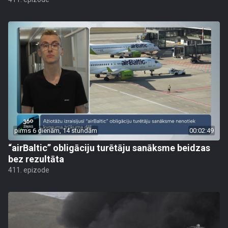
pirms 6 dienām, 14 stundām
00:02:49
“airBaltic” obligāciju turētāju sanāksme beidzas
bez rezultāta
411. epizode