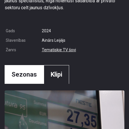
jaunus speciālistus, Rīga nolēmusi sadarbībā ar privāto
sektoru celt jaunus dzīvokļus.
Gads
2024
Slavenības
Ainārs Leijējs
Žanrs
Tematiskie TV šovi
Sezonas
Klipi