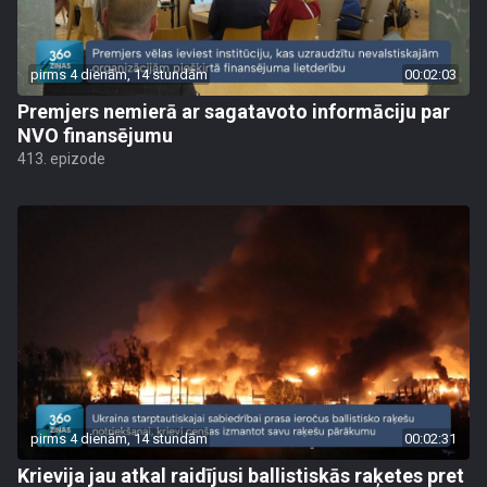
pirms 4 dienām, 14 stundām
00:02:03
Premjers nemierā ar sagatavoto informāciju par
NVO finansējumu
413. epizode
pirms 4 dienām, 14 stundām
00:02:31
Krievija jau atkal raidījusi ballistiskās raķetes pret