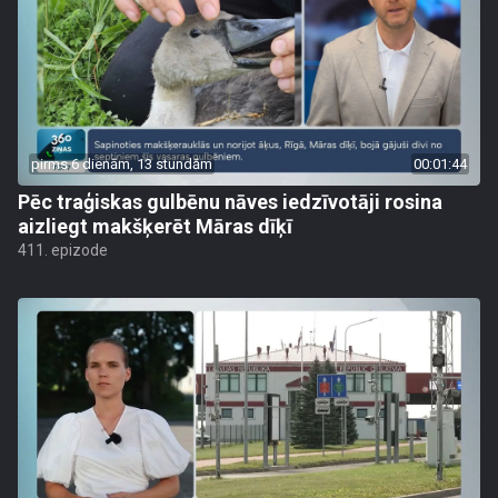
pirms 6 dienām, 13 stundām
00:01:44
Pēc traģiskas gulbēnu nāves iedzīvotāji rosina
aizliegt makšķerēt Māras dīķī
411. epizode