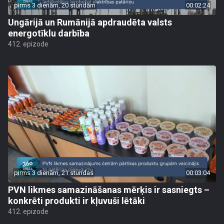
pirms 3 dienām, 20 stundām
00:02:24
Ungārijā un Rumānijā apdraudēta valsts
energotīklu darbība
412. epizode
pirms 3 dienām, 21 stundas
00:03:04
PVN likmes samazināšanas mērķis ir sasniegts –
konkrēti produkti ir kļuvuši lētāki
412. epizode