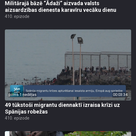
Militārajā bāzē “Ādaži” aizvada valsts
aizsardzības dienesta karavīru vecāku dienu
410. epizode
pirms 1 nedēļas
00:03:34
49 tūkstoši migrantu diennaktī izraisa krīzi uz
Spānijas robežas
410. epizode