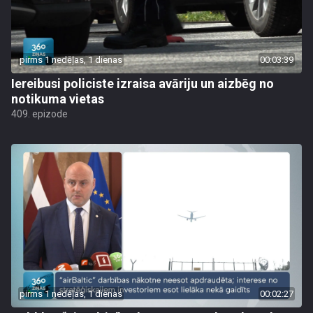
pirms 1 nedēļas, 1 dienas
00:03:39
Iereibusi policiste izraisa avāriju un aizbēg no
notikuma vietas
409. epizode
pirms 1 nedēļas, 1 dienas
00:02:27