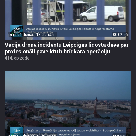
pirms 1 dienas, 18 stundām
00:02:56
Vācija drona incidentu Leipcigas lidostā dēvē par
profesionāli paveiktu hibrīdkara operāciju
414. epizode