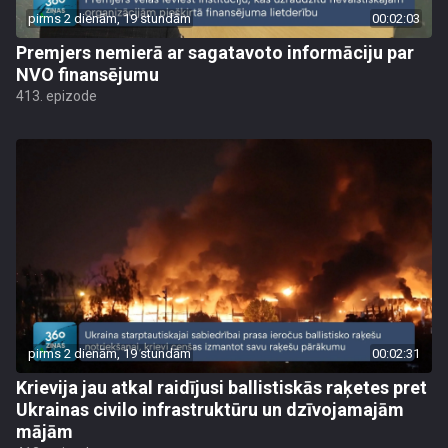
pirms 2 dienām, 19 stundām
00:02:03
Premjers nemierā ar sagatavoto informāciju par
NVO finansējumu
413. epizode
pirms 2 dienām, 19 stundām
00:02:31
Krievija jau atkal raidījusi ballistiskās raķetes pret
Ukrainas civilo infrastruktūru un dzīvojamajām
mājām