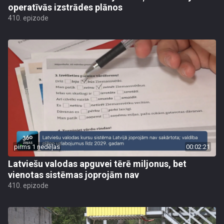
operatīvās izstrādes plānos
410. epizode
pirms 1 nedēļas
00:02:21
Latviešu valodas apguvei tērē miljonus, bet
vienotas sistēmas joprojām nav
410. epizode