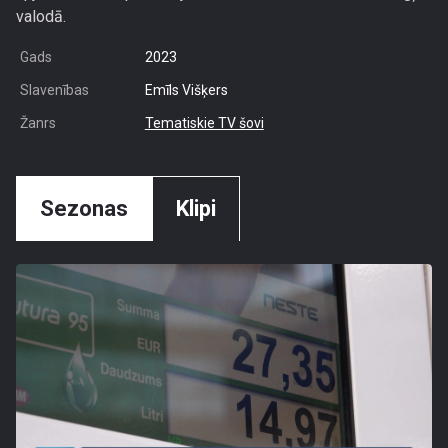
valodā.
Gads
2023
Slavenības
Emīls Višķers
Žanrs
Tematiskie TV šovi
Sezonas
Klipi