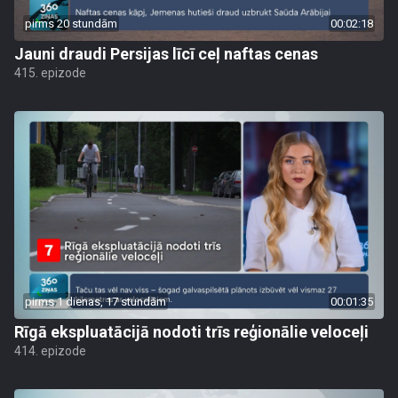
pirms 20 stundām
00:02:18
Jauni draudi Persijas līcī ceļ naftas cenas
415. epizode
pirms 1 dienas, 17 stundām
00:01:35
Rīgā ekspluatācijā nodoti trīs reģionālie veloceļi
414. epizode