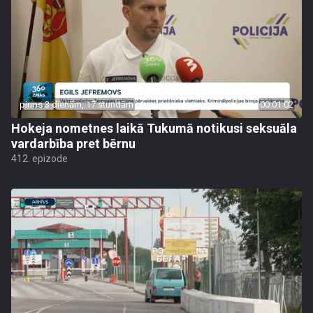
pirms 3 dienām, 17 stundām
00:01:02
Hokeja nometnes laikā Tukumā notikusi seksuāla
vardarbība pret bērnu
412. epizode