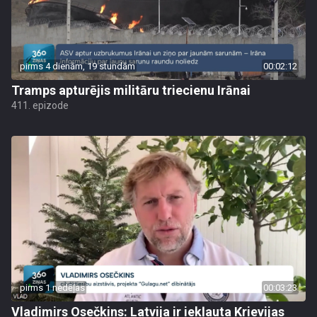
pirms 4 dienām, 19 stundām
00:02:12
Tramps apturējis militāru triecienu Irānai
411. epizode
pirms 1 nedēļas
00:03:23
Vladimirs Osečkins: Latvija ir iekļauta Krievijas