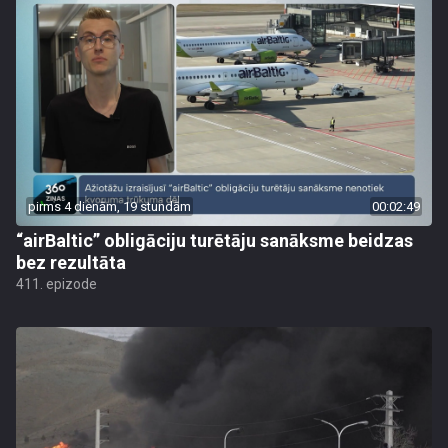
pirms 4 dienām, 19 stundām
00:02:49
“airBaltic” obligāciju turētāju sanāksme beidzas
bez rezultāta
411. epizode