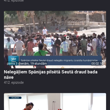
412. epizode
pirms 3 dienām, 19 stundām
00:02:10
Nelegāļiem Spānijas pilsētā Seutā draud bada
nāve
412. epizode