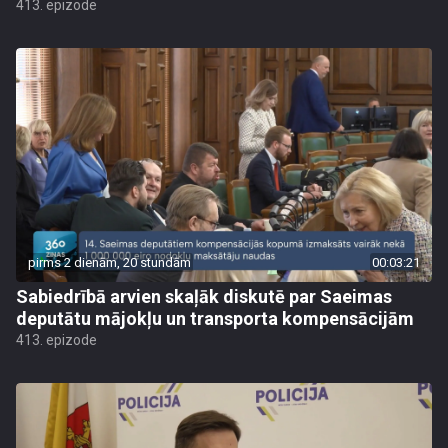
413. epizode
pirms 2 dienām, 20 stundām
00:03:21
Sabiedrībā arvien skaļāk diskutē par Saeimas
deputātu mājokļu un transporta kompensācijām
413. epizode