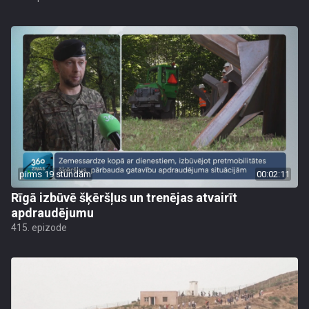
pirms 19 stundām
00:02:11
Rīgā izbūvē šķēršļus un trenējas atvairīt
apdraudējumu
415. epizode