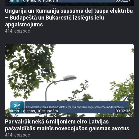
pirms 1 dienas, 18 stundām
00:02:27
Ungārija un Rumānija sausuma dēļ taupa elektrību
– Budapeštā un Bukarestē izslēgts ielu
apgaismojums
414. epizode
pirms 1 dienas, 18 stundām
00:02:35
Par vairāk nekā 6 miljoniem eiro Latvijas
pašvaldībās mainīs novecojušos gaismas avotus
414. epizode