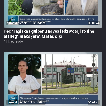
pirms 4 dienām, 18 stundām
00:01:44
Pēc traģiskas gulbēnu nāves iedzīvotāji rosina
aizliegt makšķerēt Māras dīķī
411. epizode
pirms 4 dienām, 19 stundām
00:02:44