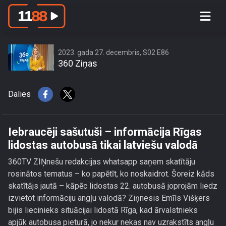
Iebraucēji sašutuši – informācija Rīgas
lidostas autobusā tikai latviešu valodā
2023. gada 27. decembris, S02 E86
360 Ziņas
Dalies
Iebraucēji sašutuši – informācija Rīgas
lidostas autobusā tikai latviešu valodā
360TV ZIŅnešu redakcijas whatsapp saņem skatītāju
rosinātos tematus – ko papētīt, ko noskaidrot. Šoreiz kāds
skatītājs jautā – kāpēc lidostas 22. autobusā joprojām liedz
izvietot informāciju angļu valodā? Ziņnesis Emīls Višķers
bijis liecinieks situācijai lidostā Rīga, kad ārvalstnieks
apjūk autobusa pieturā, jo nekur nekas nav uzrakstīts angļu