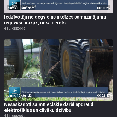
pirms 19 stundām
00:03:26
Iedzīvotāji no degvielas akcīzes samazinājuma
ieguvuši mazāk, nekā cerēts
415. epizode
pirms 19 stundām
00:02:47
Nesaskaņoti saimnieciskie darbi apdraud
elektrotīklus un cilvēku dzīvību
415. epizode