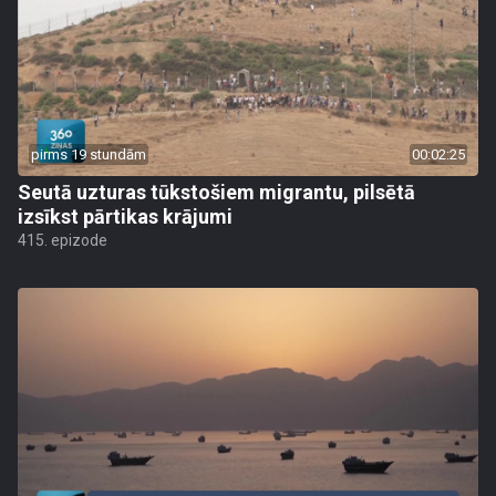
pirms 19 stundām
00:02:25
Seutā uzturas tūkstošiem migrantu, pilsētā
izsīkst pārtikas krājumi
415. epizode