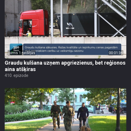
pirms 1 nedēļas
00:01:36
Graudu kulšana uzņem apgriezienus, bet reģionos
aina atšķiras
410. epizode