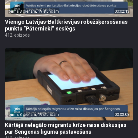
pirms 3 dienām, 19 stundām
00:02:13
Vienīgo Latvijas-Baltkrievijas robežšķērsošanas
punktu “Pāternieki” neslēgs
412. epizode
pirms 3 dienām, 19 stundām
00:03:08
Kārtējā nelegālo migrantu krīze raisa diskusijas
par Šengenas līguma pastāvēšanu