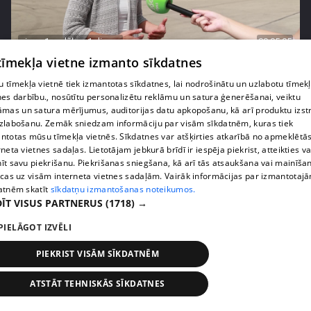
pirms 1 nedēļas, 1 dienas
00:05:05
 tīmekļa vietne izmanto sīkdatnes
Melleņu zelta drudzis: kas nosaka iepirkuma
cenu?
 tīmekļa vietnē tiek izmantotas sīkdatnes, lai nodrošinātu un uzlabotu tīmek
409. epizode
nes darbību., nosūtītu personalizētu reklāmu un satura ģenerēšanai, veiktu
āmas un satura mērījumus, auditorijas datu apkopošanu, kā arī produktu izst
zlabošanu. Zemāk sniedzam informāciju par visām sīkdatnēm, kuras tiek
ntotas mūsu tīmekļa vietnēs. Sīkdatnes var atšķirties atkarībā no apmeklētā
rneta vietnes sadaļas. Lietotājam jebkurā brīdī ir iespēja piekrist, atteikties va
īt savu piekrišanu. Piekrišanas sniegšana, kā arī tās atsaukšana vai mainīša
ecas uz visām interneta vietnes sadaļām. Vairāk informācijas par izmantotaj
atnēm skatīt
sīkdatņu izmantošanas noteikumos.
ĪT VISUS PARTNERUS
(1718) →
PIELĀGOT IZVĒLI
PIEKRIST VISĀM SĪKDATNĒM
pirms 1 nedēļas, 1 dienas
00:02:49
ATSTĀT TEHNISKĀS SĪKDATNES
Ogas un sēnes šogad dārgākas, bet uzpirkšanas