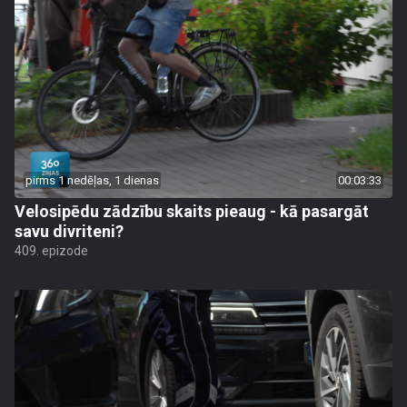
pirms 1 nedēļas, 1 dienas
00:03:33
Velosipēdu zādzību skaits pieaug - kā pasargāt
savu divriteni?
409. epizode