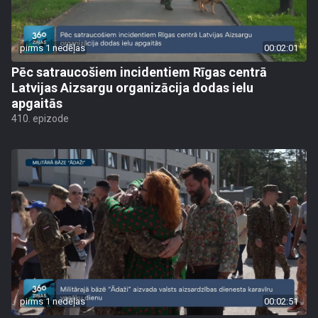
pirms 1 nedēļas
00:02:01
Pēc satraucošiem incidentiem Rīgas centrā
Latvijas Aizsargu organizācija dodas ielu
apgaitās
410. epizode
pirms 1 nedēļas
00:02:51