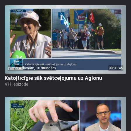
pirms 4 dienām, 18 stundām
00:01:45
Katoļticīgie sāk svētceļojumu uz Aglonu
411. epizode