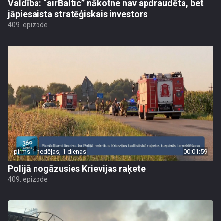
Valdība: “airBaltic” nākotne nav apdraudēta, bet
jāpiesaista stratēģiskais investors
409. epizode
pirms 1 nedēļas, 1 dienas
00:01:59
Polijā nogāzusies Krievijas raķete
409. epizode