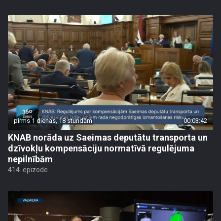
pirms 1 dienas, 18 stundām
00:03:42
KNAB norāda uz Saeimas deputātu transporta un
dzīvokļu kompensāciju normatīvā regulējuma
nepilnībām
414. epizode