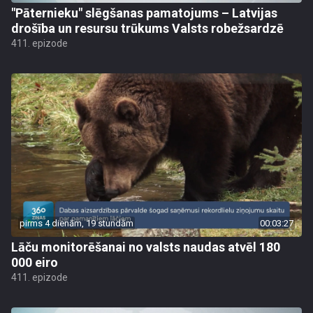
"Pāternieku" slēgšanas pamatojums – Latvijas
drošība un resursu trūkums Valsts robežsardzē
411. epizode
pirms 4 dienām, 19 stundām
00:03:27
Lāču monitorēšanai no valsts naudas atvēl 180
000 eiro
411. epizode