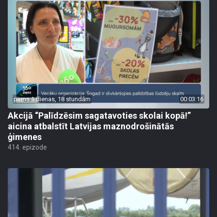
pirms 1 dienas, 18 stundām
00:03:16
Akcijā “Palīdzēsim sagatavoties skolai kopā!”
aicina atbalstīt Latvijas maznodrošinātās
ģimenes
414. epizode