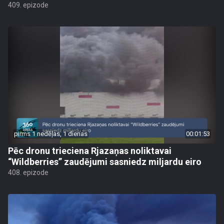
409. epizode
pirms 1 nedēļas, 1 dienas
00:01:53
Pēc dronu trieciena Rjazaņas noliktavai
“Wildberries” zaudējumi sasniedz miljardu eiro
408. epizode