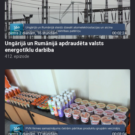
pirms 2 dienām, 16 stundām
00:02:24
Ungārijā un Rumānijā apdraudēta valsts
energotīklu darbība
412. epizode
pirms 2 dienām, 17 stundām
00:03:04