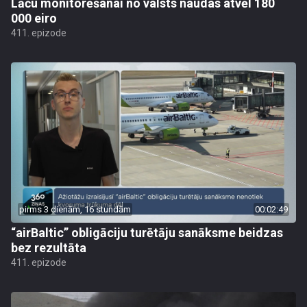
Lāču monitorēšanai no valsts naudas atvēl 180
000 eiro
411. epizode
pirms 3 dienām, 16 stundām
00:02:49
“airBaltic” obligāciju turētāju sanāksme beidzas
bez rezultāta
411. epizode