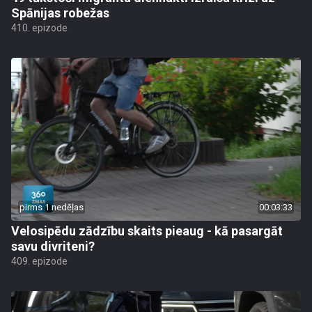
Spānijas robežas
410. epizode
pirms 1 nedēļas
00:03:33
Velosipēdu zādzību skaits pieaug - kā pasargāt
savu divriteni?
409. epizode