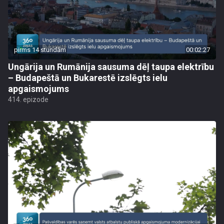
pirms 14 stundām
00:02:27
Ungārija un Rumānija sausuma dēļ taupa elektrību
– Budapeštā un Bukarestē izslēgts ielu
apgaismojums
414. epizode