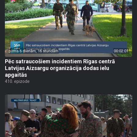
pirms 6 dienām, 16 stundām
00:02:01
Pēc satraucošiem incidentiem Rīgas centrā
Latvijas Aizsargu organizācija dodas ielu
apgaitās
410. epizode