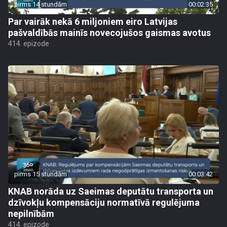
pirms 14 stundām
00:02:35
Par vairāk nekā 6 miljoniem eiro Latvijas
pašvaldībās mainīs novecojušos gaismas avotus
414. epizode
pirms 15 stundām
00:03:42
KNAB norāda uz Saeimas deputātu transporta un
dzīvokļu kompensāciju normatīvā regulējuma
nepilnībām
414. epizode