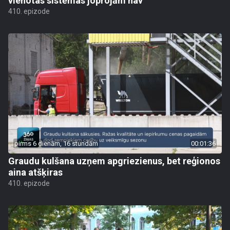
vienotas sistēmas joprojām nav
410. epizode
pirms 6 dienām, 16 stundām
00:01:36
Graudu kulšana uzņem apgriezienus, bet reģionos
aina atšķiras
410. epizode