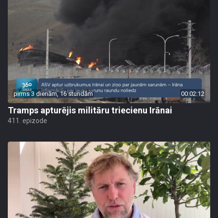
pirms 3 dienām, 16 stundām
00:02:12
Tramps apturējis militāru triecienu Irānai
411. epizode