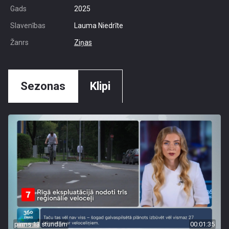
Gads
2025
Slavenības
Lauma Niedrīte
Žanrs
Ziņas
Sezonas
Klipi
pirms 13 stundām
00:01:35