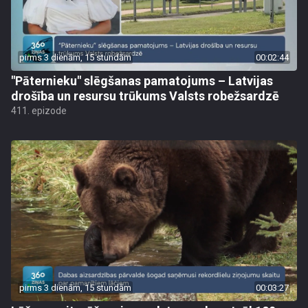
pirms 3 dienām, 15 stundām
00:02:44
"Pāternieku" slēgšanas pamatojums – Latvijas
drošība un resursu trūkums Valsts robežsardzē
411. epizode
pirms 3 dienām, 15 stundām
00:03:27