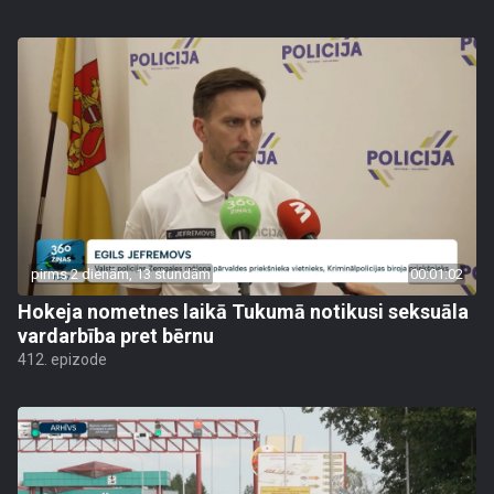
pirms 2 dienām, 13 stundām
00:01:02
Hokeja nometnes laikā Tukumā notikusi seksuāla
vardarbība pret bērnu
412. epizode