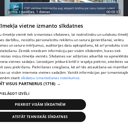
pirms 1 nedēļas, 1 dienas
00:03:37
Pārtiku pērkam vairāk, bet vai “zemo cenu grozs”
 tīmekļa vietne izmanto sīkdatnes
tiešām samazina kopējo čeku?
408. epizode
 tīmekļa vietnē tiek izmantotas sīkdatnes, lai nodrošinātu un uzlabotu tīmek
nes darbību., nosūtītu personalizētu reklāmu un satura ģenerēšanai, veiktu
āmas un satura mērījumus, auditorijas datu apkopošanu, kā arī produktu izst
zlabošanu. Zemāk sniedzam informāciju par visām sīkdatnēm, kuras tiek
ntotas mūsu tīmekļa vietnēs. Sīkdatnes var atšķirties atkarībā no apmeklētā
rneta vietnes sadaļas. Lietotājam jebkurā brīdī ir iespēja piekrist, atteikties va
īt savu piekrišanu. Piekrišanas sniegšana, kā arī tās atsaukšana vai mainīša
ecas uz visām interneta vietnes sadaļām. Vairāk informācijas par izmantotaj
atnēm skatīt
sīkdatņu izmantošanas noteikumos.
ĪT VISUS PARTNERUS
(1718) →
PIELĀGOT IZVĒLI
PIEKRIST VISĀM SĪKDATNĒM
pirms 1 nedēļas, 1 dienas
00:00:56
Latvijā pirmajā Simulāciju centrā mediķi trenēsies
ATSTĀT TEHNISKĀS SĪKDATNES
glābt dzīvības