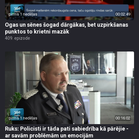
pirms 1 nedēļas
00:02:49
Ogas un sēnes šogad dārgākas, bet uzpirkšanas
punktos to krietni mazāk
409. epizode
pirms 1 nedēļas
00:16:02
Ruks: Policisti ir tāda pati sabiedrība kā pārējie -
ar savām problēmām un emocijām