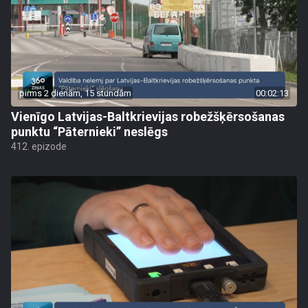
pirms 2 dienām, 15 stundām
00:02:13
Vienīgo Latvijas-Baltkrievijas robežšķērsošanas
punktu “Pāternieki” neslēgs
412. epizode