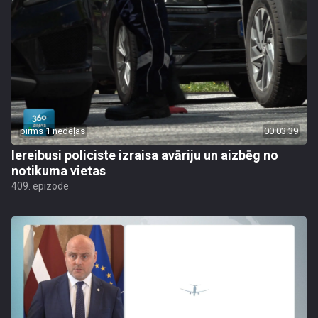
pirms 1 nedēļas
00:03:39
Iereibusi policiste izraisa avāriju un aizbēg no
notikuma vietas
409. epizode