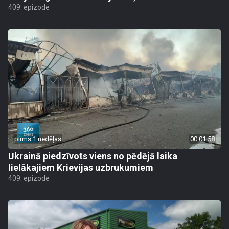
409. epizode
pirms 1 nedēļas
00:01:58
Ukrainā piedzīvots viens no pēdējā laika
lielākajiem Krievijas uzbrukumiem
409. epizode