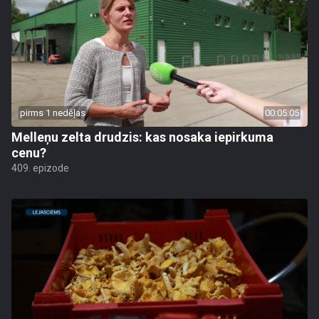
pirms 1 nedēļas
00:05:05
Melleņu zelta drudzis: kas nosaka iepirkuma
cenu?
409. epizode