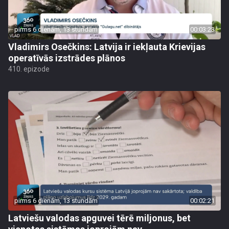
pirms 6 dienām, 13 stundām
00:03:23
Vladimirs Osečkins: Latvija ir iekļauta Krievijas
operatīvās izstrādes plānos
410. epizode
pirms 6 dienām, 13 stundām
00:02:21
Latviešu valodas apguvei tērē miljonus, bet