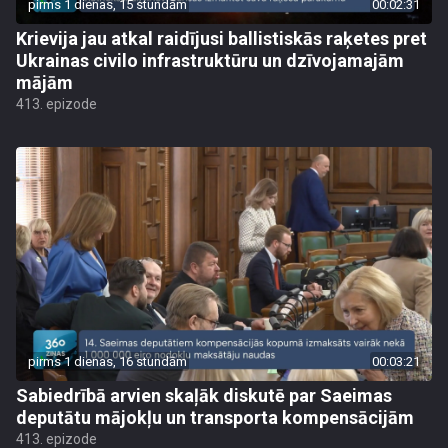
pirms 1 dienas, 15 stundām
00:02:31
Krievija jau atkal raidījusi ballistiskās raķetes pret
Ukrainas civilo infrastruktūru un dzīvojamajām
mājām
413. epizode
pirms 1 dienas, 16 stundām
00:03:21
Sabiedrībā arvien skaļāk diskutē par Saeimas
deputātu mājokļu un transporta kompensācijām
413. epizode