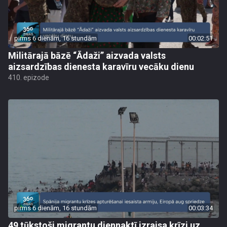
pirms 6 dienām, 16 stundām
00:02:51
Militārajā bāzē “Ādaži” aizvada valsts
aizsardzības dienesta karavīru vecāku dienu
410. epizode
pirms 6 dienām, 16 stundām
00:03:34
49 tūkstoši migrantu diennaktī izraisa krīzi uz