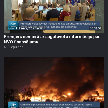
pirms 1 dienas, 15 stundām
00:02:03
Premjers nemierā ar sagatavoto informāciju par
NVO finansējumu
413. epizode