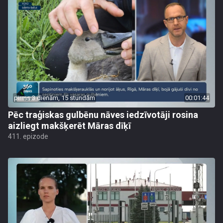
pirms 3 dienām, 15 stundām
00:01:44
Pēc traģiskas gulbēnu nāves iedzīvotāji rosina
aizliegt makšķerēt Māras dīķī
411. epizode