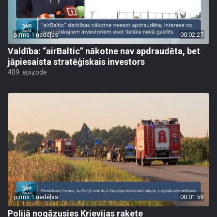
pirms 1 nedēļas
00:02:27
Valdība: “airBaltic” nākotne nav apdraudēta, bet
jāpiesaista stratēģiskais investors
409. epizode
pirms 1 nedēļas
00:01:59
Polijā nogāzusies Krievijas raķete