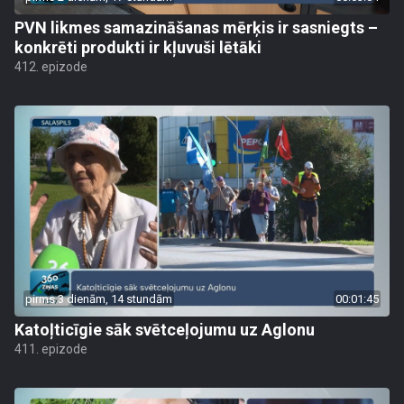
PVN likmes samazināšanas mērķis ir sasniegts –
konkrēti produkti ir kļuvuši lētāki
412. epizode
pirms 3 dienām, 14 stundām
00:01:45
Katoļticīgie sāk svētceļojumu uz Aglonu
411. epizode