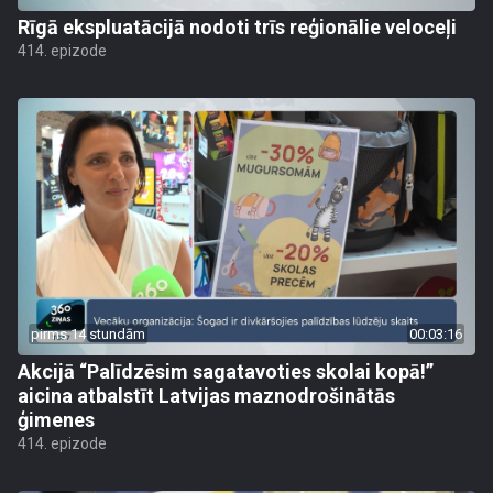
Rīgā ekspluatācijā nodoti trīs reģionālie veloceļi
414. epizode
pirms 14 stundām
00:03:16
Akcijā “Palīdzēsim sagatavoties skolai kopā!”
aicina atbalstīt Latvijas maznodrošinātās
ģimenes
414. epizode