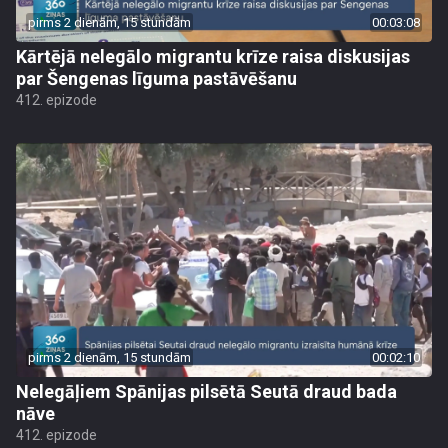
pirms 2 dienām, 15 stundām
00:03:08
Kārtējā nelegālo migrantu krīze raisa diskusijas
par Šengenas līguma pastāvēšanu
412. epizode
pirms 2 dienām, 15 stundām
00:02:10
Nelegāļiem Spānijas pilsētā Seutā draud bada
nāve
412. epizode