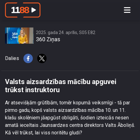
Valsts aizsardzības mācību apguvei
trūkst instruktoru
2025. gada 24. aprīlis, S05 E82
360 Ziņas
Dalies
Valsts aizsardzības mācību apguvei
trūkst instruktoru
Ar atsevišķām grūtībām, tomēr kopumā veiksmīgi - tā par
pirmo gadu, kopš valsts aizsardzības mācība 10. un 11.
klašu skolēniem jāapgūst obligāti, šodien izteicās nesen
amatā ieceltais Jaunsardzes centra direktors Valts Āboliņš.
Kā vēl trūkst, lai viss noritētu gludi?