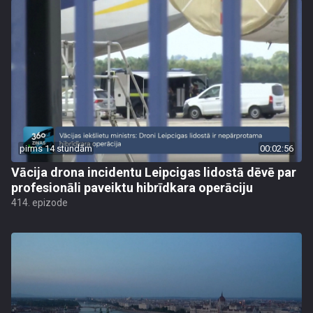
pirms 14 stundām
00:02:56
Vācija drona incidentu Leipcigas lidostā dēvē par
profesionāli paveiktu hibrīdkara operāciju
414. epizode