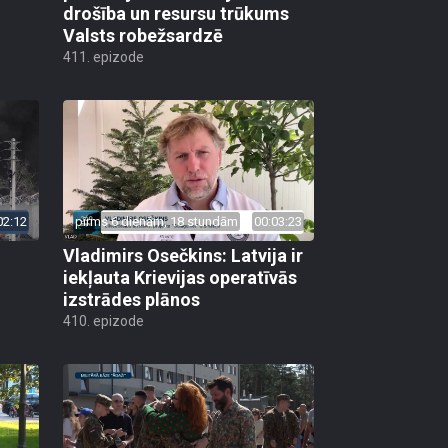
drošība un resursu trūkums
Valsts robežsardzē
411. epizode
02:12
pirms 6 dienām, 18 stundām
00:03:23
Vladimirs Osečkins: Latvija ir
iekļauta Krievijas operatīvās
izstrādes plānos
410. epizode