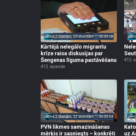
pirms 2 dienām, 20 stundām
00:03:08
pirm
Kārtējā nelegālo migrantu
Nele
krīze raisa diskusijas par
Seut
Šengenas līguma pastāvēšanu
412. 
412. epizode
pirms 2 dienām, 22 stundām
00:03:04
pirm
PVN likmes samazināšanas
Kato
mērķis ir sasniegts – konkrēti
uz A