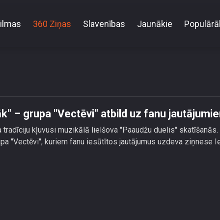
ilmas
360 Ziņas
Slavenības
Jaunākie
Populārā
 tie, kuriem nesanāk\" – grupa \"Vectēvi\" atbild uz f
āk" – grupa "Vectēvi" atbild uz fanu jautājumi
a tradīciju kļuvusi muzikālā lielšova "Paaudžu duelis" skatīšanās.
 "Vectēvi", kuriem fanu iesūtītos jautājumus uzdeva ziņnese I