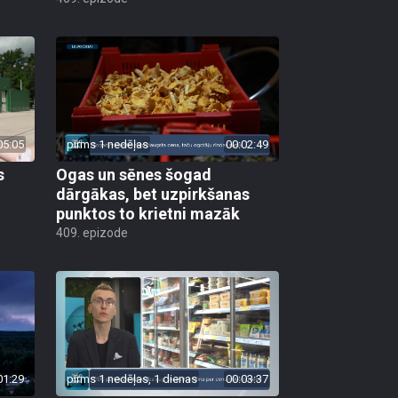
05:05
pirms 1 nedēļas
00:02:49
s
Ogas un sēnes šogad
dārgākas, bet uzpirkšanas
punktos to krietni mazāk
409. epizode
01:29
pirms 1 nedēļas, 1 dienas
00:03:37