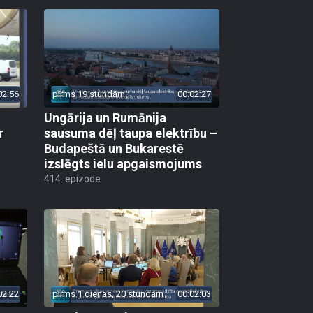
02:56
pirms 19 stundām
00:02:27
Ungārija un Rumānija
r
sausuma dēļ taupa elektrību –
Budapeštā un Bukarestē
izslēgts ielu apgaismojums
414. epizode
02:22
pirms 1 dienas, 20 stundām
00:02:03