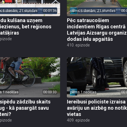
s 6 dienām, 21 stundas
00:01:36
pirms 6 dienām, 21 stundas
00:
du kulšana uzņem
Pēc satraucošiem
iezienus, bet reģionos
incidentiem Rīgas centrā
 atšķiras
Latvijas Aizsargu organiz
dodas ielu apgaitās
epizode
410. epizode
s 1 nedēļas
00:03:33
pirms 1 nedēļas
00:
sipēdu zādzību skaits
Iereibusi policiste izraisa
ug - kā pasargāt savu
avāriju un aizbēg no not
teni?
vietas
epizode
409. epizode