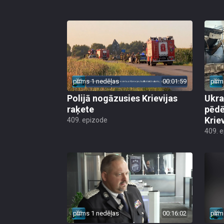
pirms 1 nedēļas
00:01:59
pirm
Polijā nogāzusies Krievijas
Ukra
raķete
pēdē
Krie
409. epizode
409. 
pirms 1 nedēļas
00:16:02
pirm