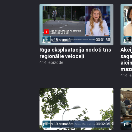
pirms 18 stundām
00:01:35
pirm
Rīgā ekspluatācijā nodoti trīs
Akci
reģionālie veloceļi
saga
aicin
414. epizode
mazn
414. 
pirms 19 stundām
00:02:35
pirm