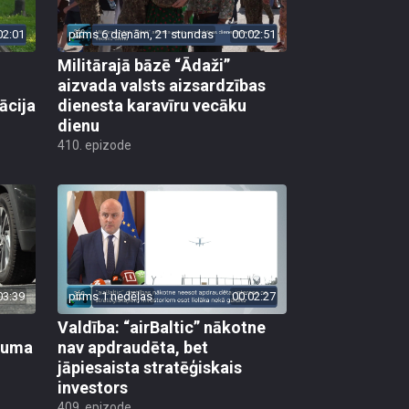
02:01
pirms 6 dienām, 21 stundas
00:02:51
Militārajā bāzē “Ādaži”
aizvada valsts aizsardzības
ācija
dienesta karavīru vecāku
dienu
410. epizode
03:39
pirms 1 nedēļas
00:02:27
Valdība: “airBaltic” nākotne
ikuma
nav apdraudēta, bet
jāpiesaista stratēģiskais
investors
409. epizode