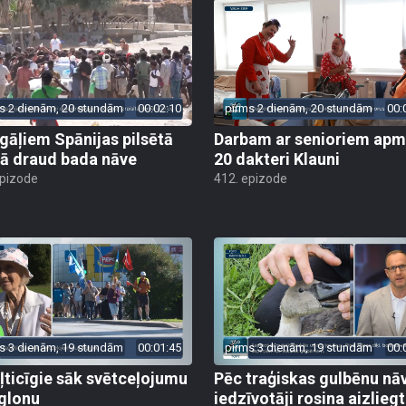
s 2 dienām, 20 stundām
00:02:10
pirms 2 dienām, 20 stundām
00:
gāļiem Spānijas pilsētā
Darbam ar senioriem apm
ā draud bada nāve
20 dakteri Klauni
epizode
412. epizode
s 3 dienām, 19 stundām
00:01:45
pirms 3 dienām, 19 stundām
00:
ļticīgie sāk svētceļojumu
Pēc traģiskas gulbēnu nā
glonu
iedzīvotāji rosina aizliegt