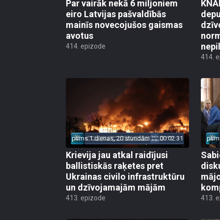
Par vairāk nekā 6 miljoniem
KNAB
eiro Latvijas pašvaldībās
depu
mainīs novecojušos gaismas
dzīv
avotus
norm
nepi
414. epizode
414. 
pirms 1 dienas, 20 stundām
00:02:31
pirm
Krievija jau atkal raidījusi
Sabi
ballistiskās raķetes pret
disk
Ukrainas civilo infrastruktūru
mājo
un dzīvojamajām mājām
kom
413. epizode
413. 