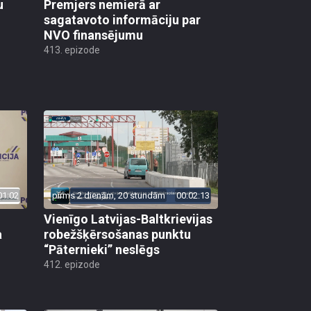
u
Premjers nemierā ar
sagatavoto informāciju par
NVO finansējumu
413. epizode
01:02
pirms 2 dienām, 20 stundām
00:02:13
Vienīgo Latvijas-Baltkrievijas
a
robežšķērsošanas punktu
“Pāternieki” neslēgs
412. epizode