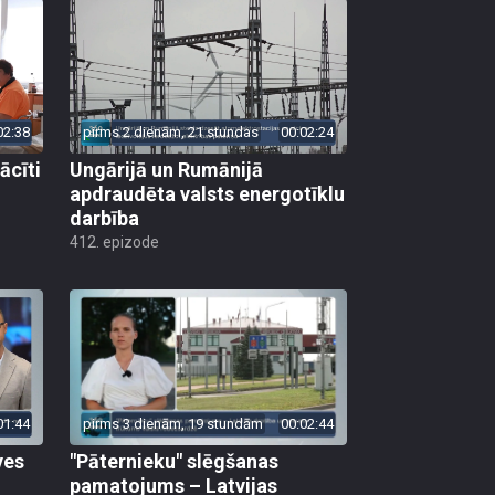
02:38
pirms 2 dienām, 21 stundas
00:02:24
ācīti
Ungārijā un Rumānijā
apdraudēta valsts energotīklu
darbība
412. epizode
01:44
pirms 3 dienām, 19 stundām
00:02:44
ves
"Pāternieku" slēgšanas
pamatojums – Latvijas