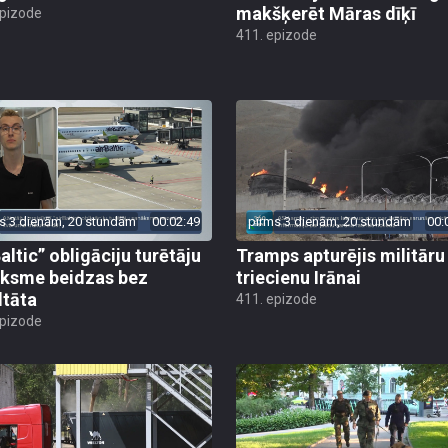
makšķerēt Māras dīķī
epizode
411. epizode
s 3 dienām, 20 stundām
00:02:49
pirms 3 dienām, 20 stundām
00:
altic” obligāciju turētāju
Tramps apturējis militāru
ksme beidzas bez
triecienu Irānai
ltāta
411. epizode
epizode