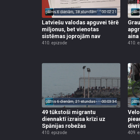
pirms 6 dienām, 18 stundām
00:02:21
pirm
Latviešu valodas apguvei tērē
Grau
miljonus, bet vienotas
apgr
sistēmas joprojām nav
aina
410. epizode
410. 
pirms 6 dienām, 21 stundas
00:03:34
pirm
49 tūkstoši migrantu
Velo
diennaktī izraisa krīzi uz
piea
Spānijas robežas
divri
410. epizode
409. 