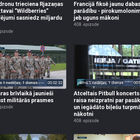
dronu trieciena Rjazaņas
Francijā fiksē jaunu daba
ktavai “Wildberries”
parādību - pirokumoloni
ējumi sasniedz miljardu
jeb uguns mākoni
408. epizode
epizode
s 1 nedēļas, 1 dienas
00:02:32
pirms 1 nedēļas, 1 dienas
00:
ras brīvlaikā jaunieši
Atceltais Pitbull koncerts
st militārās prasmes
raisa neizpratni par pas
un iegādāto biļešu turpm
epizode
nākotni
408. epizode