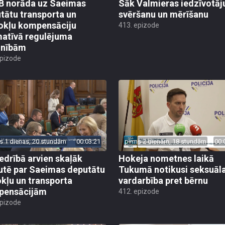
 norāda uz Saeimas
Sāk Valmieras iedzīvotāj
tātu transporta un
svēršanu un mērīšanu
okļu kompensāciju
413. epizode
atīvā regulējuma
lnībām
epizode
s 1 dienas, 20 stundām
00:03:21
pirms 2 dienām, 18 stundām
00:
edrībā arvien skaļāk
Hokeja nometnes laikā
utē par Saeimas deputātu
Tukumā notikusi seksuāl
kļu un transporta
vardarbība pret bērnu
pensācijām
412. epizode
epizode