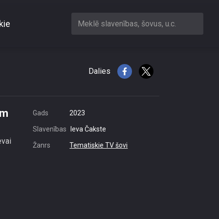
kie
Meklē slavenības, šovus, u.c.
anu jautājumiem
Dalies
em
Gads
2023
Slavenības
Ieva Čakste
evai
Žanrs
Tematiskie TV šovi