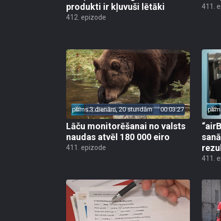
produkti ir kļuvuši lētāki
411. 
412. epizode
pirms 3 dienām, 20 stundām
00:03:27
pirm
Lāču monitorēšanai no valsts
“airB
naudas atvēl 180 000 eiro
sanā
rezu
411. epizode
411. 