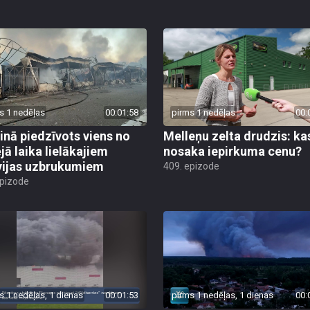
s 1 nedēļas
00:01:58
pirms 1 nedēļas
00:
inā piedzīvots viens no
Melleņu zelta drudzis: ka
jā laika lielākajiem
nosaka iepirkuma cenu?
vijas uzbrukumiem
409. epizode
epizode
s 1 nedēļas, 1 dienas
00:01:53
pirms 1 nedēļas, 1 dienas
00: