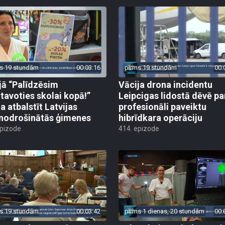
s 19 stundām
00:03:16
pirms 19 stundām
00:
jā “Palīdzēsim
Vācija drona incidentu
tavoties skolai kopā!”
Leipcigas lidostā dēvē pa
a atbalstīt Latvijas
profesionāli paveiktu
odrošinātās ģimenes
hibrīdkara operāciju
epizode
414. epizode
s 19 stundām
00:03:42
pirms 1 dienas, 20 stundām
00: