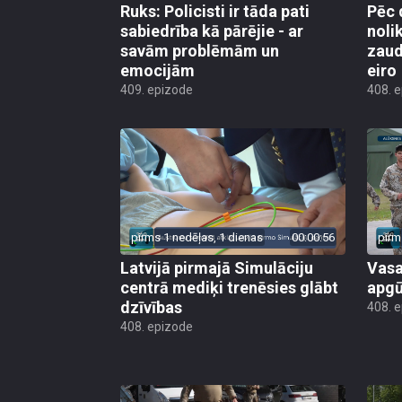
Ruks: Policisti ir tāda pati
Pēc 
sabiedrība kā pārējie - ar
noli
savām problēmām un
zaud
emocijām
eiro
409. epizode
408. 
pirms 1 nedēļas, 1 dienas
00:00:56
pirm
Latvijā pirmajā Simulāciju
Vasa
centrā mediķi trenēsies glābt
apgū
dzīvības
408. 
408. epizode