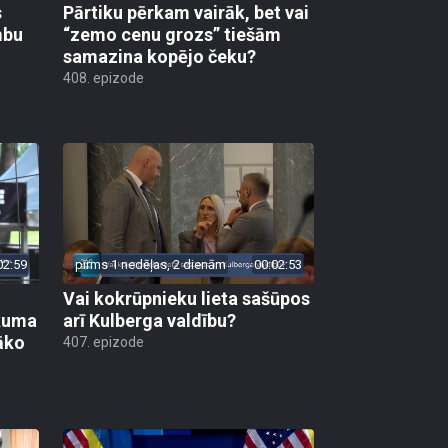
s
Pārtiku pērkam vairāk, bet vai
mbu
“zemo cenu grozs” tiešām
samazina kopējo čeku?
408. epizode
02:59
pirms 1 nedēļas, 2 dienām
00:02:53
Vai kokrūpnieku lieta sašūpos
ākuma
arī Kulberga valdību?
āko
407. epizode