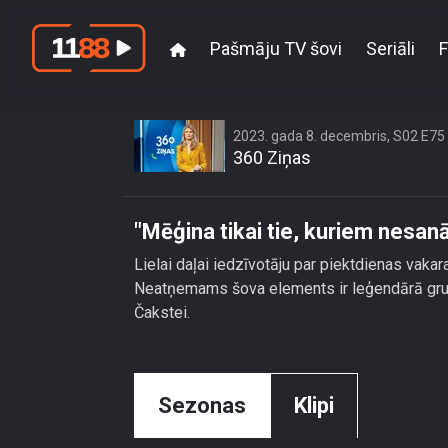
Pašmāju TV šovi
Seriāli
F
\"Mēģina tikai
2023. gada 8. decembris, S02 E75
360 Ziņas
"Mēģina tikai tie, kuriem nesan
Lielai daļai iedzīvotāju par piektdienas vakar
Neatņemams šova elements ir leģendārā grupa
Čakstei.
Sezonas
Klipi