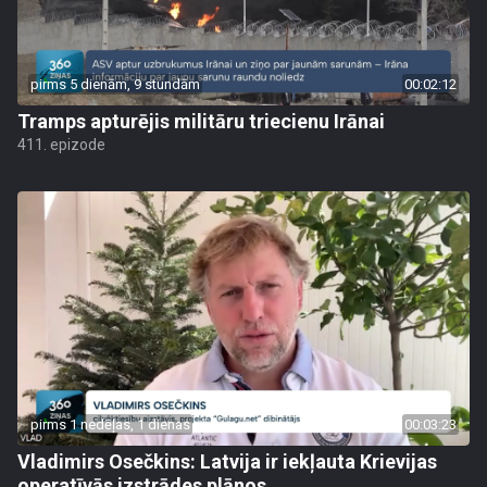
pirms 5 dienām, 9 stundām
00:02:12
Tramps apturējis militāru triecienu Irānai
411. epizode
pirms 1 nedēļas, 1 dienas
00:03:23
Vladimirs Osečkins: Latvija ir iekļauta Krievijas
operatīvās izstrādes plānos