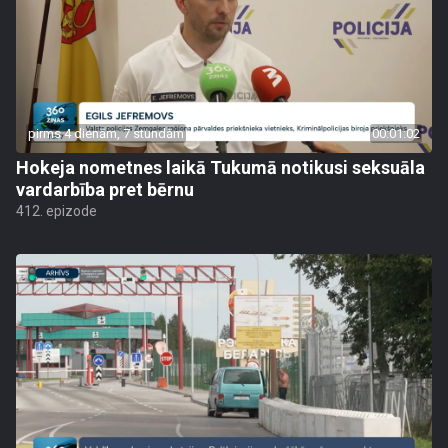
pirms 4 dienām, 7 stundām
00:01:02
Hokeja nometnes laikā Tukumā notikusi seksuāla
vardarbība pret bērnu
412. epizode