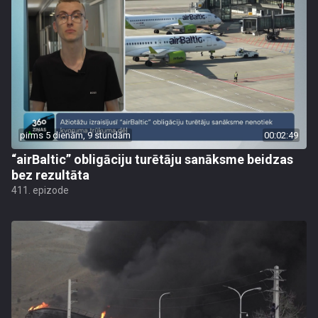
pirms 5 dienām, 9 stundām
00:02:49
“airBaltic” obligāciju turētāju sanāksme beidzas
bez rezultāta
411. epizode