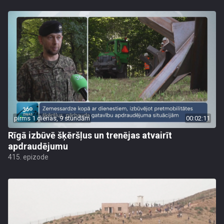
pirms 1 dienas, 9 stundām
00:02:11
Rīgā izbūvē šķēršļus un trenējas atvairīt
apdraudējumu
415. epizode