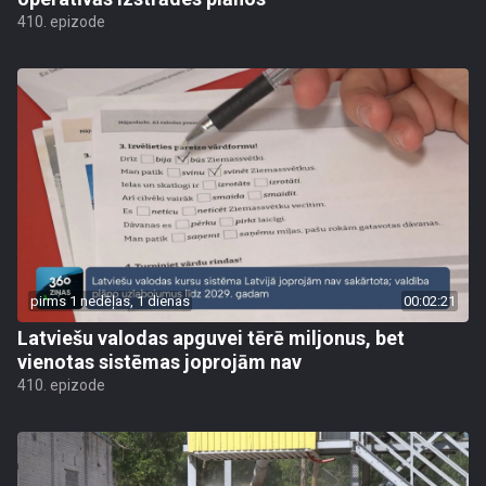
410. epizode
pirms 1 nedēļas, 1 dienas
00:02:21
Latviešu valodas apguvei tērē miljonus, bet
vienotas sistēmas joprojām nav
410. epizode