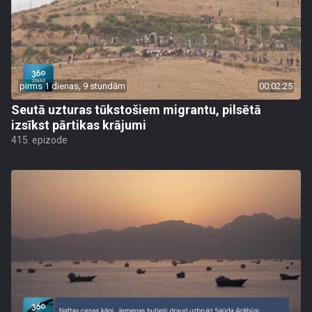
pirms 1 dienas, 9 stundām
00:02:25
Seutā uzturas tūkstošiem migrantu, pilsētā
izsīkst pārtikas krājumi
415. epizode