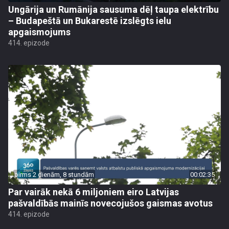
Ungārija un Rumānija sausuma dēļ taupa elektrību
– Budapeštā un Bukarestē izslēgts ielu
apgaismojums
414. epizode
pirms 2 dienām, 8 stundām
00:02:35
Par vairāk nekā 6 miljoniem eiro Latvijas
pašvaldībās mainīs novecojušos gaismas avotus
414. epizode