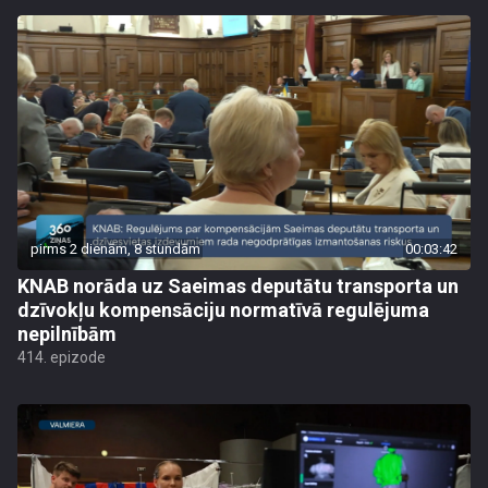
pirms 2 dienām, 8 stundām
00:03:42
KNAB norāda uz Saeimas deputātu transporta un
dzīvokļu kompensāciju normatīvā regulējuma
nepilnībām
414. epizode