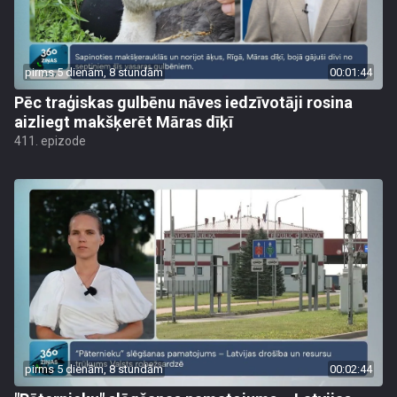
pirms 5 dienām, 8 stundām
00:01:44
Pēc traģiskas gulbēnu nāves iedzīvotāji rosina
aizliegt makšķerēt Māras dīķī
411. epizode
pirms 5 dienām, 8 stundām
00:02:44