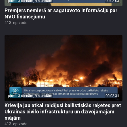
pirms 3 dienām, 9 stundām
00:02:03
Premjers nemierā ar sagatavoto informāciju par
NVO finansējumu
413. epizode
pirms 3 dienām, 9 stundām
00:02:31
Krievija jau atkal raidījusi ballistiskās raķetes pret
Ukrainas civilo infrastruktūru un dzīvojamajām
mājām
413. epizode