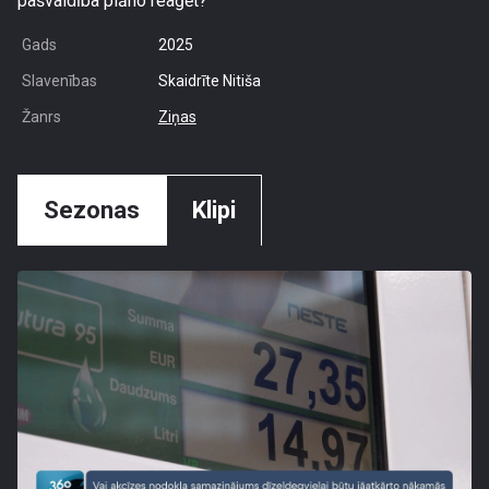
pašvaldība plāno reaģēt?
Gads
2025
Slavenības
Skaidrīte Nitiša
Žanrs
Ziņas
Sezonas
Klipi