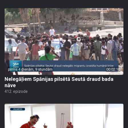
pirms 4 dienām, 9 stundām
00:02:10
Nelegāļiem Spānijas pilsētā Seutā draud bada
nāve
412. epizode