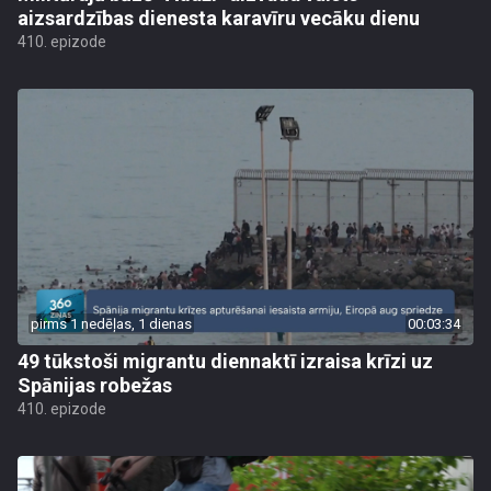
aizsardzības dienesta karavīru vecāku dienu
410. epizode
pirms 1 nedēļas, 1 dienas
00:03:34
49 tūkstoši migrantu diennaktī izraisa krīzi uz
Spānijas robežas
410. epizode