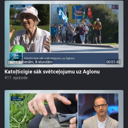
pirms 5 dienām, 8 stundām
00:01:45
Katoļticīgie sāk svētceļojumu uz Aglonu
411. epizode