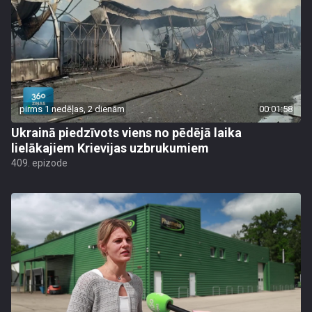
pirms 1 nedēļas, 2 dienām
00:01:58
Ukrainā piedzīvots viens no pēdējā laika
lielākajiem Krievijas uzbrukumiem
409. epizode