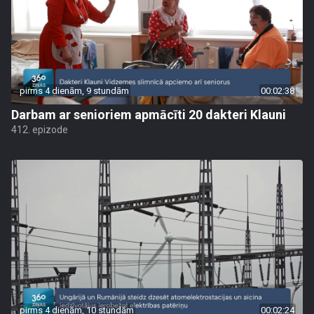
pirms 4 dienām, 9 stundām
00:02:38
Darbam ar senioriem apmācīti 20 dakteri Klauni
412. epizode
pirms 4 dienām, 10 stundām
00:02:24