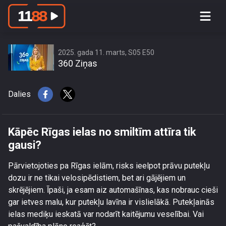
Kāpēc Rīgas ielas no smiltīm attīra tik
gausi?
2025. gada 11. marts, S05 E50
360 Ziņas
Dalies
Kāpēc Rīgas ielas no smiltīm attīra tik
gausi?
Pārvietojoties pa Rīgas ielām, risks ieelpot prāvu putekļu
dozu ir ne tikai velosipēdistiem, bet ari gājējiem un
skrējējiem. Īpaši, ja esam aiz automašīnas, kas nobrauc cieši
gar ietves malu, kur putekļu lavīna ir vislielākā. Putekļainās
ielas mediķu ieskatā var nodarīt kaitējumu veselībai. Vai