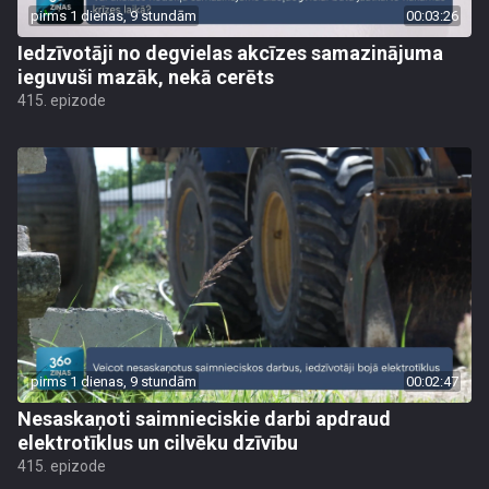
pirms 1 dienas, 9 stundām
00:03:26
Iedzīvotāji no degvielas akcīzes samazinājuma
ieguvuši mazāk, nekā cerēts
415. epizode
pirms 1 dienas, 9 stundām
00:02:47
Nesaskaņoti saimnieciskie darbi apdraud
elektrotīklus un cilvēku dzīvību
415. epizode