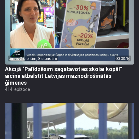
pirms 2 dienām, 8 stundām
00:03:16
Akcijā “Palīdzēsim sagatavoties skolai kopā!”
aicina atbalstīt Latvijas maznodrošinātās
ģimenes
414. epizode