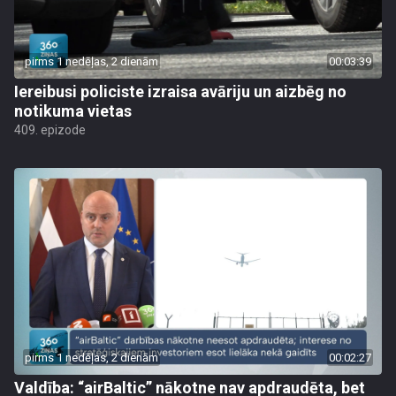
pirms 1 nedēļas, 2 dienām
00:03:39
Iereibusi policiste izraisa avāriju un aizbēg no
notikuma vietas
409. epizode
pirms 1 nedēļas, 2 dienām
00:02:27
Valdība: “airBaltic” nākotne nav apdraudēta, bet