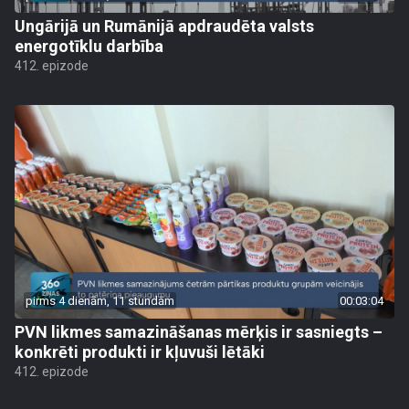
Ungārijā un Rumānijā apdraudēta valsts
energotīklu darbība
412. epizode
pirms 4 dienām, 11 stundām
00:03:04
PVN likmes samazināšanas mērķis ir sasniegts –
konkrēti produkti ir kļuvuši lētāki
412. epizode