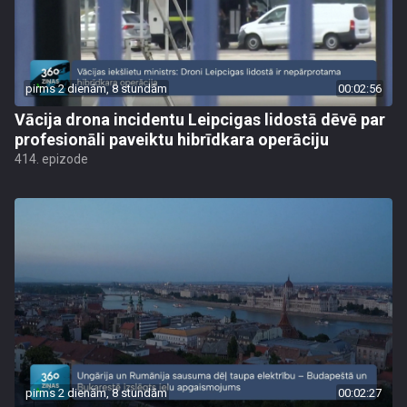
pirms 2 dienām, 8 stundām
00:02:56
Vācija drona incidentu Leipcigas lidostā dēvē par
profesionāli paveiktu hibrīdkara operāciju
414. epizode
pirms 2 dienām, 8 stundām
00:02:27