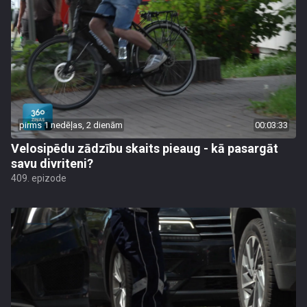
pirms 1 nedēļas, 2 dienām
00:03:33
Velosipēdu zādzību skaits pieaug - kā pasargāt
savu divriteni?
409. epizode