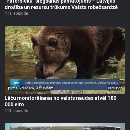
"Pāternieku" slēgšanas pamatojums – Latvijas
drošība un resursu trūkums Valsts robežsardzē
411. epizode
pirms 5 dienām, 9 stundām
00:03:27
Lāču monitorēšanai no valsts naudas atvēl 180
000 eiro
411. epizode