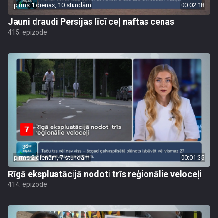
pirms 1 dienas, 10 stundām
00:02:18
Jauni draudi Persijas līcī ceļ naftas cenas
415. epizode
pirms 2 dienām, 7 stundām
00:01:35
Rīgā ekspluatācijā nodoti trīs reģionālie veloceļi
414. epizode