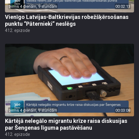
pirms 4 dienām, 9 stundām
00:02:13
Vienīgo Latvijas-Baltkrievijas robežšķērsošanas
punktu “Pāternieki” neslēgs
412. epizode
pirms 4 dienām, 9 stundām
00:03:08
Kārtējā nelegālo migrantu krīze raisa diskusijas
par Šengenas līguma pastāvēšanu
412. epizode