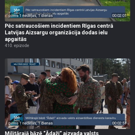
pirms 1 nedēļas, 1 dienas
00:02:01
Pēc satraucošiem incidentiem Rīgas centrā
Latvijas Aizsargu organizācija dodas ielu
apgaitās
410. epizode
pirms 1 nedēļas, 1 dienas
00:02:51
Militārajā bāzē “Ādaži” aizvada valsts