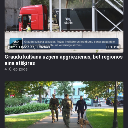
pirms 1 nedēļas, 1 dienas
00:01:36
Graudu kulšana uzņem apgriezienus, bet reģionos
aina atšķiras
410. epizode