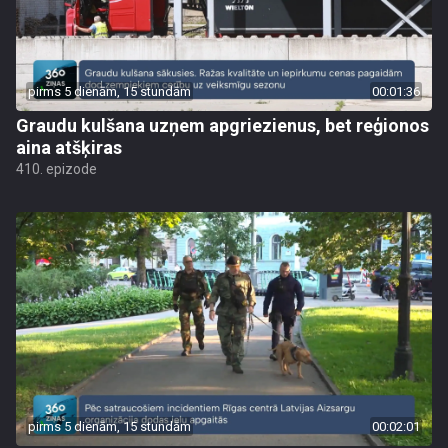
pirms 5 dienām, 15 stundām
00:01:36
Graudu kulšana uzņem apgriezienus, bet reģionos
aina atšķiras
410. epizode
pirms 5 dienām, 15 stundām
00:02:01