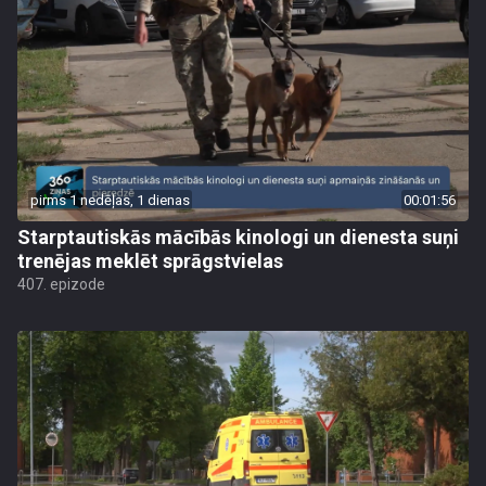
pirms 1 nedēļas, 1 dienas
00:01:56
Starptautiskās mācībās kinologi un dienesta suņi
trenējas meklēt sprāgstvielas
407. epizode