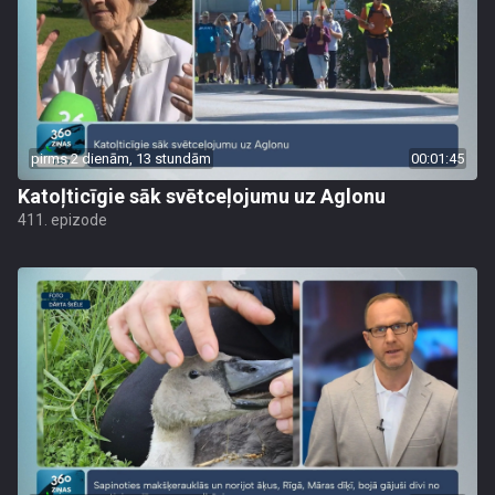
pirms 2 dienām, 13 stundām
00:01:45
Katoļticīgie sāk svētceļojumu uz Aglonu
411. epizode