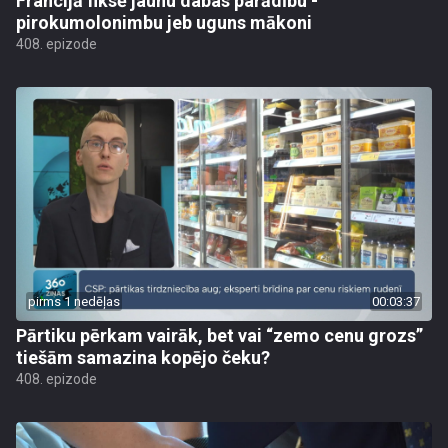
Francijā fiksē jaunu dabas parādību -
pirokumolonimbu jeb uguns mākoni
408. epizode
pirms 1 nedēļas
00:03:37
Pārtiku pērkam vairāk, bet vai “zemo cenu grozs”
tiešām samazina kopējo čeku?
408. epizode