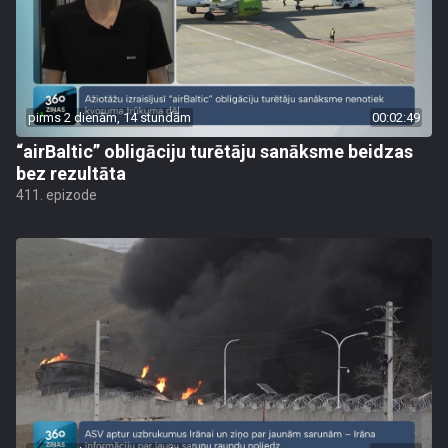
pirms 2 dienām, 14 stundām
00:02:49
“airBaltic” obligāciju turētāju sanāksme beidzas
bez rezultāta
411. epizode