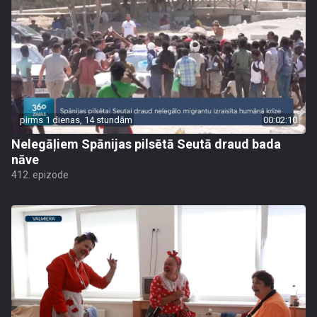
pirms 1 dienas, 14 stundām
00:02:10
Nelegāļiem Spānijas pilsētā Seutā draud bada
nāve
412. epizode