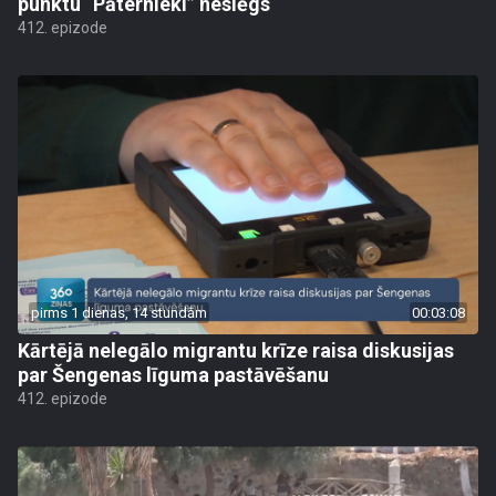
punktu “Pāternieki” neslēgs
412. epizode
pirms 1 dienas, 14 stundām
00:03:08
Kārtējā nelegālo migrantu krīze raisa diskusijas
par Šengenas līguma pastāvēšanu
412. epizode