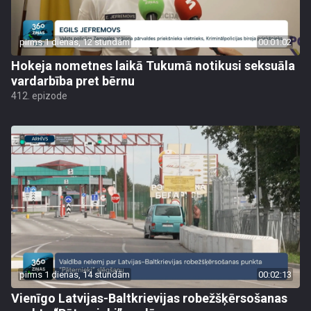
pirms 1 dienas, 12 stundām
00:01:02
Hokeja nometnes laikā Tukumā notikusi seksuāla
vardarbība pret bērnu
412. epizode
pirms 1 dienas, 14 stundām
00:02:13
Vienīgo Latvijas-Baltkrievijas robežšķērsošanas