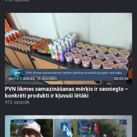
pirms 1 dienas, 16 stundām
00:03:04
PVN likmes samazināšanas mērķis ir sasniegts –
konkrēti produkti ir kļuvuši lētāki
412. epizode