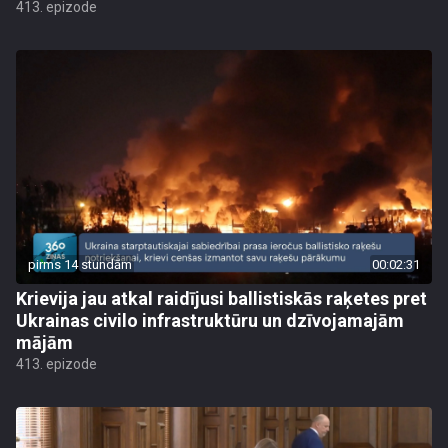
413. epizode
pirms 14 stundām
00:02:31
Krievija jau atkal raidījusi ballistiskās raķetes pret
Ukrainas civilo infrastruktūru un dzīvojamajām
mājām
413. epizode