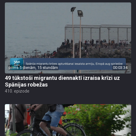
pirms 5 dienām, 15 stundām
00:03:34
49 tūkstoši migrantu diennaktī izraisa krīzi uz
Spānijas robežas
410. epizode