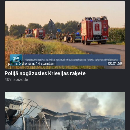
pirms 6 dienām, 14 stundām
00:01:59
Polijā nogāzusies Krievijas raķete
409. epizode