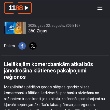
Lielākajām komercbankām atkal būs
jānodrošina klātienes pakalpojumi
reģionos
2025. gada 22. augusts, S05 E167
360 Ziņas
Dalies
Lielākajām komercbankām atkal būs
jānodrošina klātienes pakalpojumi
reģionos
Mazpilsētās pēdējos gados slēgtas gandrīz visas
komercbanku filiāles. Iedzīvotāji par banku aiziešanu no
reģioniem ir saniknoti, jo uzskata, ka finanšu pakalpojumi nu
kļuvuši nepieejamāki. Taču labas pārmaiņas reģionos