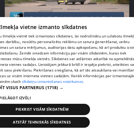
pirms 1 nedēļas, 1 dienas
00:02:52
 tīmekļa vietne izmanto sīkdatnes
Pēc asām debatēm valdība apstiprina slimnīcu
 tīmekļa vietnē tiek izmantotas sīkdatnes, lai nodrošinātu un uzlabotu tīmek
reformu
nes darbību., nosūtītu personalizētu reklāmu un satura ģenerēšanai, veiktu
407. epizode
āmas un satura mērījumus, auditorijas datu apkopošanu, kā arī produktu izst
zlabošanu. Zemāk sniedzam informāciju par visām sīkdatnēm, kuras tiek
ntotas mūsu tīmekļa vietnēs. Sīkdatnes var atšķirties atkarībā no apmeklētā
rneta vietnes sadaļas. Lietotājam jebkurā brīdī ir iespēja piekrist, atteikties va
īt savu piekrišanu. Piekrišanas sniegšana, kā arī tās atsaukšana vai mainīša
ecas uz visām interneta vietnes sadaļām. Vairāk informācijas par izmantotaj
atnēm skatīt
sīkdatņu izmantošanas noteikumos.
ĪT VISUS PARTNERUS
(1718) →
PIELĀGOT IZVĒLI
PIEKRIST VISĀM SĪKDATNĒM
pirms 1 nedēļas, 1 dienas
00:02:47
ATSTĀT TEHNISKĀS SĪKDATNES
Barkavā sākas kapelmeistaru mācības, lai nodotu