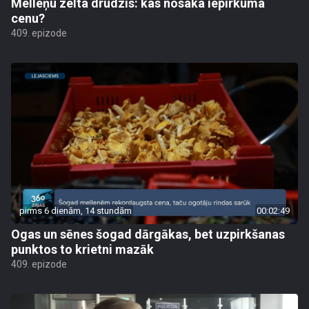
Melleņu zelta drudzis: kas nosaka iepirkuma
cenu?
409. epizode
pirms 6 dienām, 14 stundām
00:02:49
Ogas un sēnes šogad dārgākas, bet uzpirkšanas
punktos to krietni mazāk
409. epizode