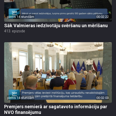
pirms 14 stundām
00:02:22
Sāk Valmieras iedzīvotāju svēršanu un mērīšanu
413. epizode
pirms 14 stundām
00:02:03
Premjers nemierā ar sagatavoto informāciju par
NVO finansējumu