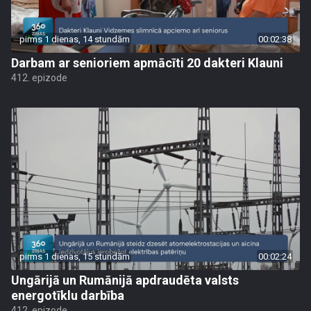
pirms 1 dienas, 14 stundām
00:02:38
Darbam ar senioriem apmācīti 20 dakteri Klauni
412. epizode
pirms 1 dienas, 15 stundām
00:02:24
Ungārijā un Rumānijā apdraudēta valsts
energotīklu darbība
412. epizode