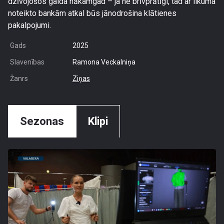
dzīvojošos gaida nākamgad – ja ne brīvprātīgi, tad ar likuma
noteikto bankām atkal būs jānodrošina klātienes
pakalpojumi.
Gads
2025
Slavenības
Ramona Veckalniņa
Žanrs
Ziņas
Sezonas
Klipi