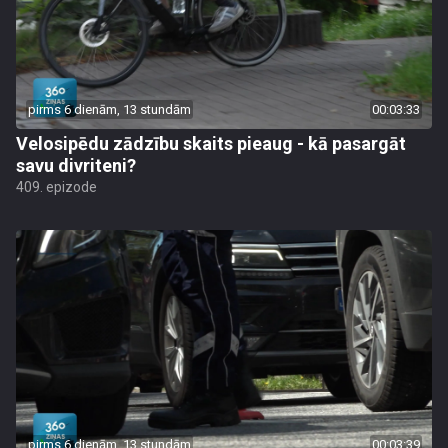
pirms 6 dienām, 13 stundām
00:03:33
Velosipēdu zādzību skaits pieaug - kā pasargāt
savu divriteni?
409. epizode
pirms 6 dienām, 13 stundām
00:03:39