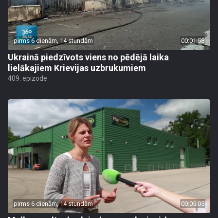
pirms 6 dienām, 14 stundām
00:01:58
Ukrainā piedzīvots viens no pēdējā laika
lielākajiem Krievijas uzbrukumiem
409. epizode
pirms 6 dienām, 14 stundām
00:05:05