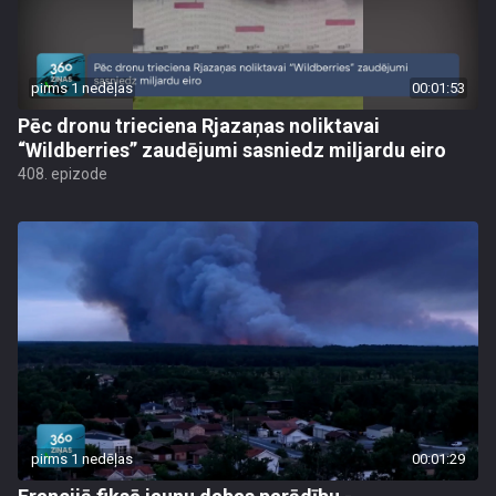
pirms 1 nedēļas
00:01:53
Pēc dronu trieciena Rjazaņas noliktavai
“Wildberries” zaudējumi sasniedz miljardu eiro
408. epizode
pirms 1 nedēļas
00:01:29