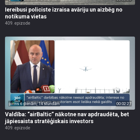
Iereibusi policiste izraisa avāriju un aizbēg no
notikuma vietas
409. epizode
pirms 6 dienām, 14 stundām
00:02:27
Valdība: “airBaltic” nākotne nav apdraudēta, bet
jāpiesaista stratēģiskais investors
409. epizode