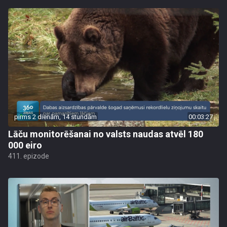
pirms 2 dienām, 14 stundām
00:03:27
Lāču monitorēšanai no valsts naudas atvēl 180
000 eiro
411. epizode