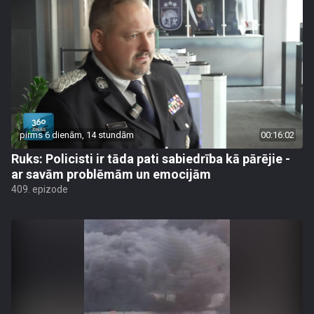
pirms 6 dienām, 14 stundām
00:16:02
Ruks: Policisti ir tāda pati sabiedrība kā pārējie -
ar savām problēmām un emocijām
409. epizode