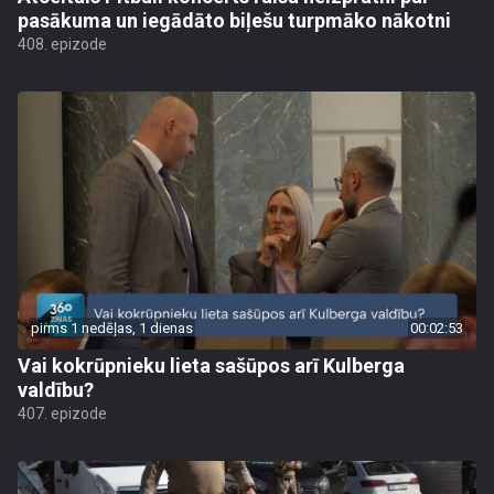
pasākuma un iegādāto biļešu turpmāko nākotni
408. epizode
pirms 1 nedēļas, 1 dienas
00:02:53
Vai kokrūpnieku lieta sašūpos arī Kulberga
valdību?
407. epizode