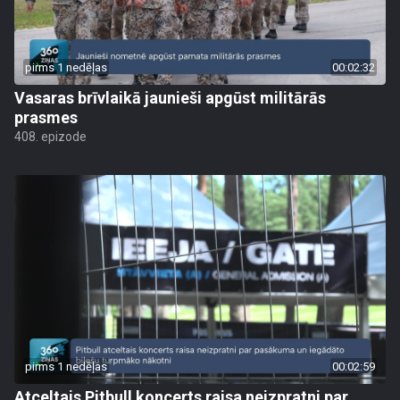
pirms 1 nedēļas
00:02:32
Vasaras brīvlaikā jaunieši apgūst militārās
prasmes
408. epizode
pirms 1 nedēļas
00:02:59
Atceltais Pitbull koncerts raisa neizpratni par