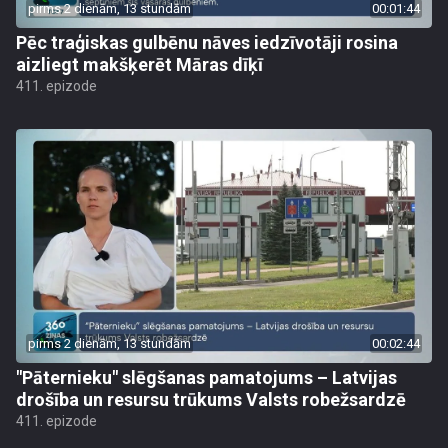
pirms 2 dienām, 13 stundām
00:01:44
Pēc traģiskas gulbēnu nāves iedzīvotāji rosina
aizliegt makšķerēt Māras dīķī
411. epizode
pirms 2 dienām, 13 stundām
00:02:44
"Pāternieku" slēgšanas pamatojums – Latvijas
drošība un resursu trūkums Valsts robežsardzē
411. epizode