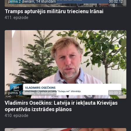
pirms 2 dienām, 14 stundām
00:02:12
Tramps apturējis militāru triecienu Irānai
411. epizode
pirms 5 dienām, 12 stundām
00:03:23
Vladimirs Osečkins: Latvija ir iekļauta Krievijas
operatīvās izstrādes plānos
410. epizode