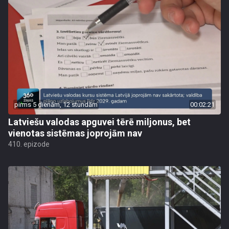
pirms 5 dienām, 12 stundām
00:02:21
Latviešu valodas apguvei tērē miljonus, bet
vienotas sistēmas joprojām nav
410. epizode