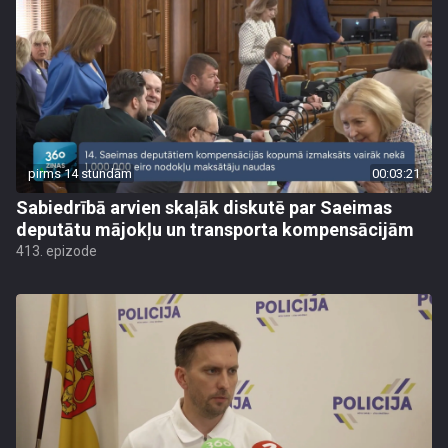
pirms 14 stundām
00:03:21
Sabiedrībā arvien skaļāk diskutē par Saeimas
deputātu mājokļu un transporta kompensācijām
413. epizode