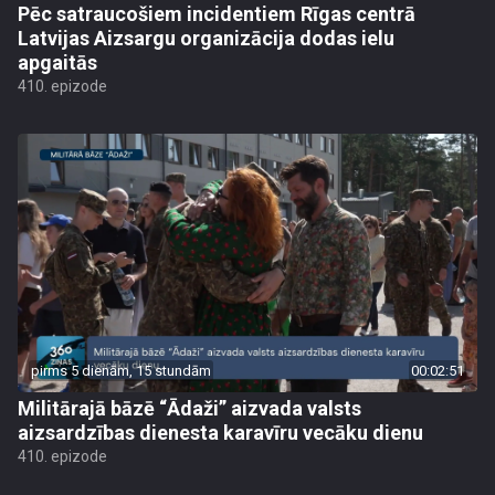
Pēc satraucošiem incidentiem Rīgas centrā
Latvijas Aizsargu organizācija dodas ielu
apgaitās
410. epizode
pirms 5 dienām, 15 stundām
00:02:51
Militārajā bāzē “Ādaži” aizvada valsts
aizsardzības dienesta karavīru vecāku dienu
410. epizode