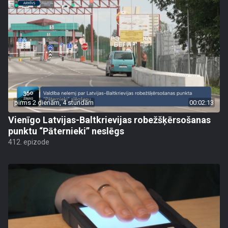
pirms 2 dienām, 4 stundām
00:02:13
Vienīgo Latvijas-Baltkrievijas robežšķērsošanas
punktu “Pāternieki” neslēgs
412. epizode