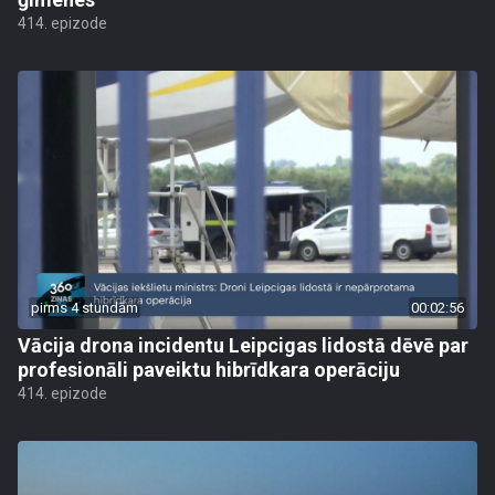
414. epizode
pirms 4 stundām
00:02:56
Vācija drona incidentu Leipcigas lidostā dēvē par
profesionāli paveiktu hibrīdkara operāciju
414. epizode