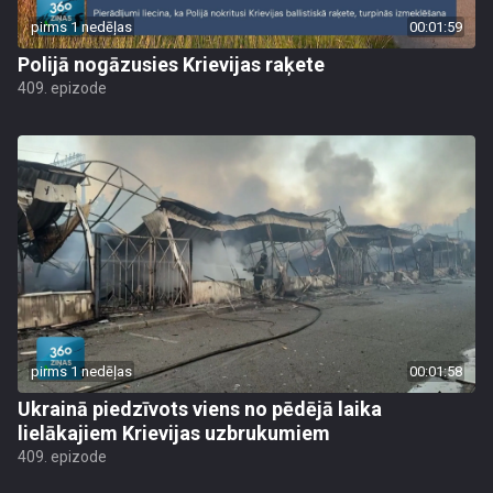
pirms 1 nedēļas
00:01:59
Polijā nogāzusies Krievijas raķete
409. epizode
pirms 1 nedēļas
00:01:58
Ukrainā piedzīvots viens no pēdējā laika
lielākajiem Krievijas uzbrukumiem
409. epizode