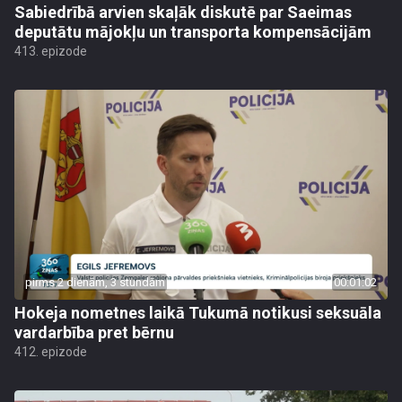
Sabiedrībā arvien skaļāk diskutē par Saeimas
deputātu mājokļu un transporta kompensācijām
413. epizode
pirms 2 dienām, 3 stundām
00:01:02
Hokeja nometnes laikā Tukumā notikusi seksuāla
vardarbība pret bērnu
412. epizode