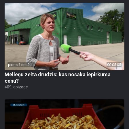
pirms 1 nedēļas
00:05:05
Melleņu zelta drudzis: kas nosaka iepirkuma
cenu?
409. epizode