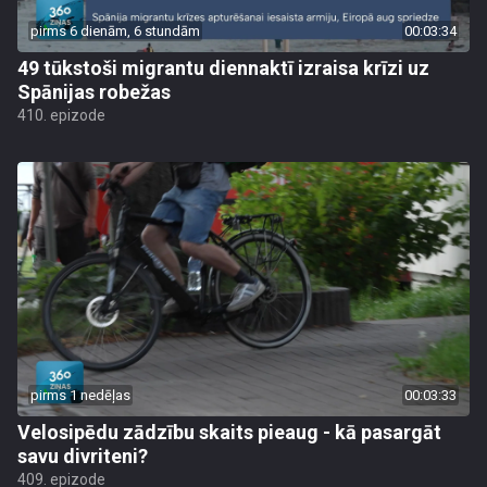
pirms 6 dienām, 6 stundām
00:03:34
49 tūkstoši migrantu diennaktī izraisa krīzi uz
Spānijas robežas
410. epizode
pirms 1 nedēļas
00:03:33
Velosipēdu zādzību skaits pieaug - kā pasargāt
savu divriteni?
409. epizode