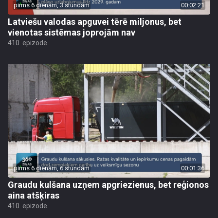
pirms 6 dienām, 3 stundām
00:02:21
Latviešu valodas apguvei tērē miljonus, bet
vienotas sistēmas joprojām nav
410. epizode
pirms 6 dienām, 6 stundām
00:01:36
Graudu kulšana uzņem apgriezienus, bet reģionos
aina atšķiras
410. epizode