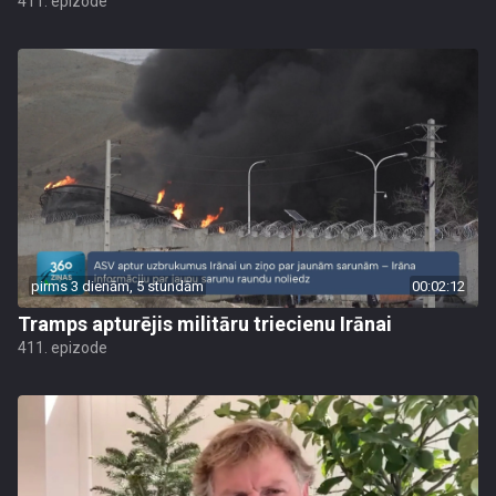
411. epizode
pirms 3 dienām, 5 stundām
00:02:12
Tramps apturējis militāru triecienu Irānai
411. epizode