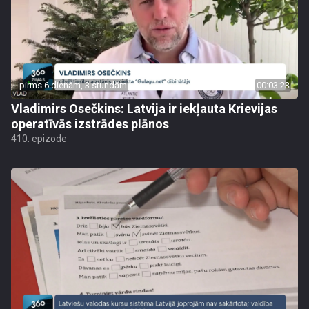
pirms 6 dienām, 3 stundām
00:03:23
Vladimirs Osečkins: Latvija ir iekļauta Krievijas
operatīvās izstrādes plānos
410. epizode