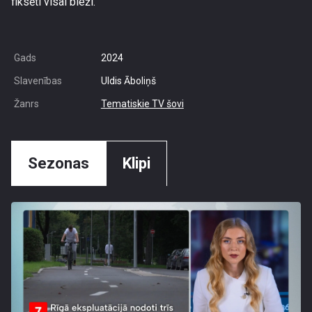
fiksēti visai bieži.
Gads
2024
Slavenības
Uldis Āboliņš
Žanrs
Tematiskie TV šovi
Sezonas
Klipi