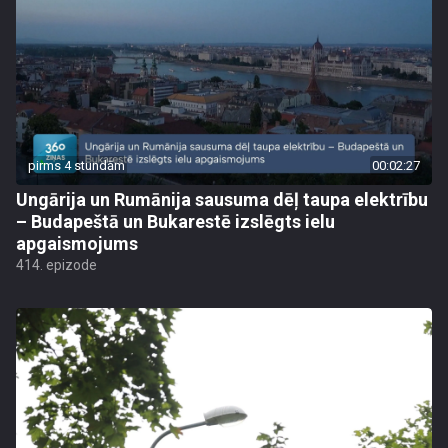
pirms 4 stundām
00:02:27
Ungārija un Rumānija sausuma dēļ taupa elektrību
– Budapeštā un Bukarestē izslēgts ielu
apgaismojums
414. epizode