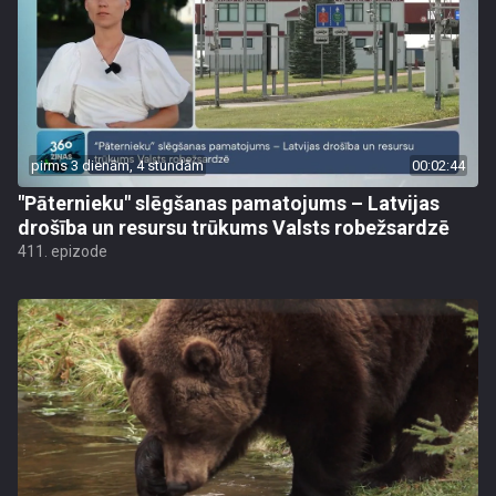
pirms 3 dienām, 4 stundām
00:02:44
"Pāternieku" slēgšanas pamatojums – Latvijas
drošība un resursu trūkums Valsts robežsardzē
411. epizode