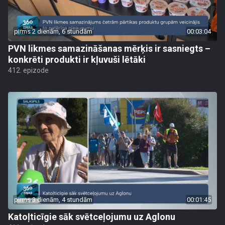
pirms 2 dienām, 6 stundām
00:03:04
PVN likmes samazināšanas mērķis ir sasniegts –
konkrēti produkti ir kļuvuši lētāki
412. epizode
pirms 3 dienām, 4 stundām
00:01:45
Katoļticīgie sāk svētceļojumu uz Aglonu