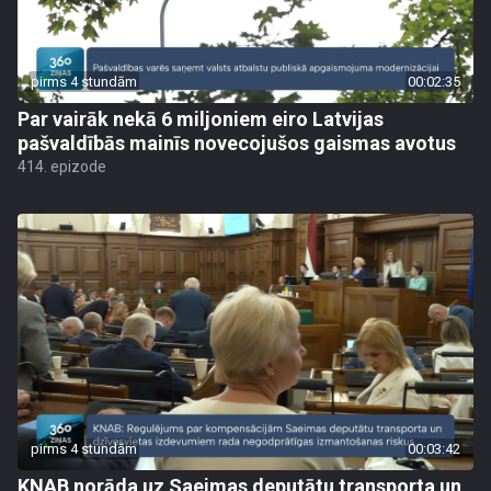
pirms 4 stundām
00:02:35
Par vairāk nekā 6 miljoniem eiro Latvijas
pašvaldībās mainīs novecojušos gaismas avotus
414. epizode
pirms 4 stundām
00:03:42
KNAB norāda uz Saeimas deputātu transporta un