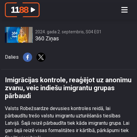
Imigrācijas kontrole, reaģējot uz
anonīmu zvanu, veic indiešu imigrantu
grupas pārbaudi
2024. gada 2. septembris, S04 E01
360 Ziņas
Dalies
Imigrācijas kontrole, reaģējot uz anonīmu
zvanu, veic indiešu imigrantu grupas
pārbaudi
Valsts Robežsardze devusies kontroles reidā, lai
pārbaudītu trešo valstu imigrantu uzturēšanās tiesības
Latvijā. Šajā reizē pārbaudīta tiek kāda imigrantu grupa. Lai
gan šajā reizē visas formalitātes ir kārtībā, pārkāpumi tiek