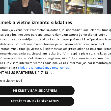
 tīmekļa vietne izmanto sīkdatnes
pirms 1 nedēļas, 1 dienas
00:03:37
 tīmekļa vietnē tiek izmantotas sīkdatnes, lai nodrošinātu un uzlabotu tīmek
nes darbību., nosūtītu personalizētu reklāmu un satura ģenerēšanai, veiktu
Pārtiku pērkam vairāk, bet vai “zemo cenu grozs”
āmas un satura mērījumus, auditorijas datu apkopošanu, kā arī produktu izst
tiešām samazina kopējo čeku?
zlabošanu. Zemāk sniedzam informāciju par visām sīkdatnēm, kuras tiek
408. epizode
ntotas mūsu tīmekļa vietnēs. Sīkdatnes var atšķirties atkarībā no apmeklētā
rneta vietnes sadaļas. Lietotājam jebkurā brīdī ir iespēja piekrist, atteikties va
īt savu piekrišanu. Piekrišanas sniegšana, kā arī tās atsaukšana vai mainīša
ecas uz visām interneta vietnes sadaļām. Vairāk informācijas par izmantotaj
atnēm skatīt
sīkdatņu izmantošanas noteikumos.
ĪT VISUS PARTNERUS
(1718) →
PIELĀGOT IZVĒLI
PIEKRIST VISĀM SĪKDATNĒM
ATSTĀT TEHNISKĀS SĪKDATNES
pirms 1 nedēļas, 1 dienas
00:00:56