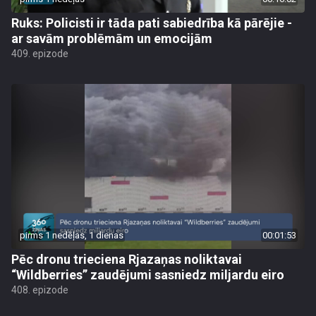
Ruks: Policisti ir tāda pati sabiedrība kā pārējie -
ar savām problēmām un emocijām
409. epizode
pirms 1 nedēļas, 1 dienas
00:01:53
Pēc dronu trieciena Rjazaņas noliktavai
“Wildberries” zaudējumi sasniedz miljardu eiro
408. epizode