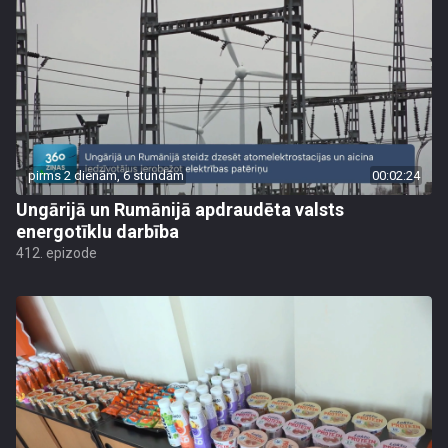
pirms 2 dienām, 6 stundām
00:02:24
Ungārijā un Rumānijā apdraudēta valsts
energotīklu darbība
412. epizode