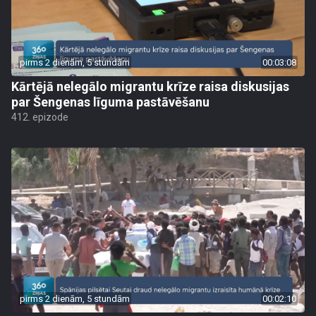
pirms 2 dienām, 5 stundām
00:03:08
Kārtējā nelegālo migrantu krīze raisa diskusijas
par Šengenas līguma pastāvēšanu
412. epizode
pirms 2 dienām, 5 stundām
00:02:10