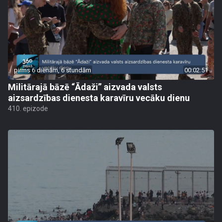
pirms 6 dienām, 6 stundām
00:02:51
Militārajā bāzē “Ādaži” aizvada valsts
aizsardzības dienesta karavīru vecāku dienu
410. epizode