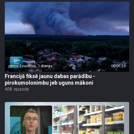
pirms 1 nedēļas, 1 dienas
00:01:29
Francijā fiksē jaunu dabas parādību -
pirokumolonimbu jeb uguns mākoni
408. epizode