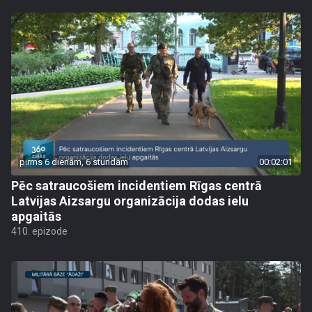
pirms 6 dienām, 6 stundām
00:02:01
Pēc satraucošiem incidentiem Rīgas centrā
Latvijas Aizsargu organizācija dodas ielu
apgaitās
410. epizode