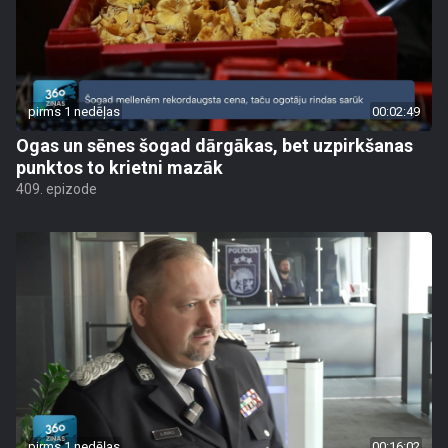
pirms 1 nedēļas
00:02:49
Ogas un sēnes šogad dārgākas, bet uzpirkšanas
punktos to krietni mazāk
409. epizode
pirms 1 nedēļas
00:16:02