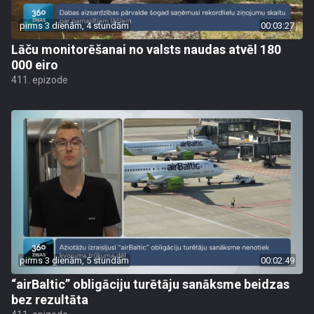
pirms 3 dienām, 4 stundām
00:03:27
Lāču monitorēšanai no valsts naudas atvēl 180
000 eiro
411. epizode
pirms 3 dienām, 5 stundām
00:02:49
“airBaltic” obligāciju turētāju sanāksme beidzas
bez rezultāta