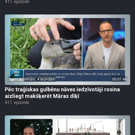
411. epizode
pirms 3 dienām, 4 stundām
00:01:44
Pēc traģiskas gulbēnu nāves iedzīvotāji rosina
aizliegt makšķerēt Māras dīķī
411. epizode