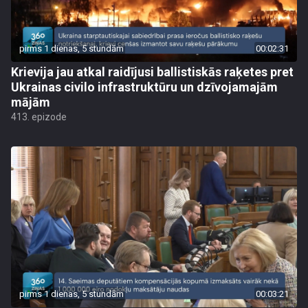
pirms 1 dienas, 5 stundām
00:02:31
Krievija jau atkal raidījusi ballistiskās raķetes pret
Ukrainas civilo infrastruktūru un dzīvojamajām
mājām
413. epizode
pirms 1 dienas, 5 stundām
00:03:21