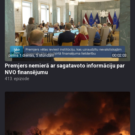
pirms 1 dienas, 5 stundām
00:02:03
Premjers nemierā ar sagatavoto informāciju par
NVO finansējumu
413. epizode