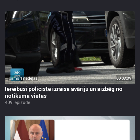
pirms 1 nedēļas
00:03:39
Iereibusi policiste izraisa avāriju un aizbēg no
notikuma vietas
409. epizode