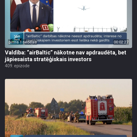
pirms 1 nedēļas
00:02:27
Valdība: “airBaltic” nākotne nav apdraudēta, bet
jāpiesaista stratēģiskais investors
409. epizode