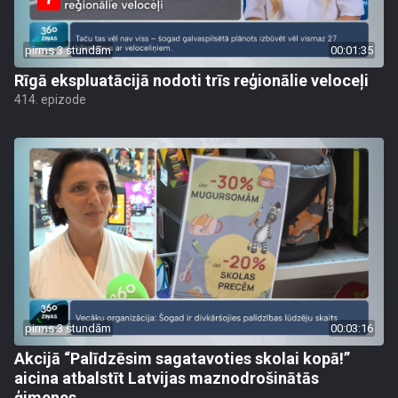
pirms 3 stundām
00:01:35
Rīgā ekspluatācijā nodoti trīs reģionālie veloceļi
414. epizode
pirms 3 stundām
00:03:16
Akcijā “Palīdzēsim sagatavoties skolai kopā!”
aicina atbalstīt Latvijas maznodrošinātās
ģimenes