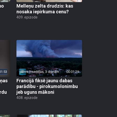
no
Melleņu zelta drudzis: kas
nosaka iepirkuma cenu?
409. epizode
01:53
pirms 1 nedēļas, 3 dienām
00:01:29
aņas
Francijā fiksē jaunu dabas
parādību - pirokumolonimbu
rdu
jeb uguns mākoni
408. epizode