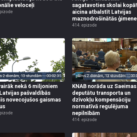
onālie veloceļi
sagatavoties skolai kopā!
aicina atbalstīt Latvijas
epizode
maznodrošinātās ģimene
414. epizode
s 2 dienām, 13 stundām
00:02:35
pirms 2 dienām, 13 stundām
00:
vairāk nekā 6 miljoniem
KNAB norāda uz Saeimas
 Latvijas pašvaldībās
deputātu transporta un
īs novecojušos gaismas
dzīvokļu kompensāciju
us
normatīvā regulējuma
nepilnībām
epizode
414. epizode