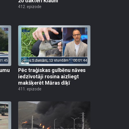
20 dakteri Klauni
412. epizode
01:45
pirms 5 dienām, 13 stundām
00:01:44
ojumu
Pēc traģiskas gulbēnu nāves
iedzīvotāji rosina aizliegt
makšķerēt Māras dīķī
411. epizode