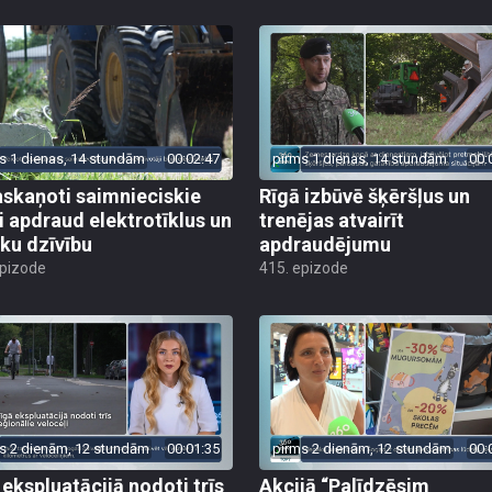
s 1 dienas, 14 stundām
00:02:47
pirms 1 dienas, 14 stundām
00:
skaņoti saimnieciskie
Rīgā izbūvē šķēršļus un
i apdraud elektrotīklus un
trenējas atvairīt
ēku dzīvību
apdraudējumu
epizode
415. epizode
s 2 dienām, 12 stundām
00:01:35
pirms 2 dienām, 12 stundām
00:
 ekspluatācijā nodoti trīs
Akcijā “Palīdzēsim