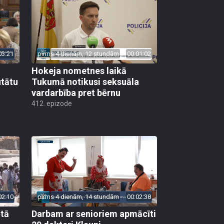
03:21
pirms 4 dienām, 12 stundām
00:01:02
Hokeja nometnes laikā
utātu
Tukumā notikusi seksuāla
vardarbība pret bērnu
412. epizode
02:10
pirms 4 dienām, 14 stundām
00:02:38
ētā
Darbam ar senioriem apmācīti