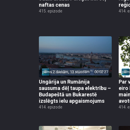
naftas cenas
reģi
415. epizode
414. 
pirms 2 dienām, 13 stundām
00:02:27
pirm
Ungārija un Rumānija
Par 
sausuma dēļ taupa elektrību –
eiro
Budapeštā un Bukarestē
main
izslēgts ielu apgaismojums
avot
414. epizode
414. 