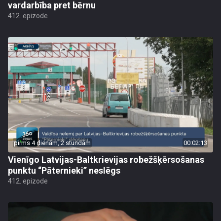
vardarbība pret bērnu
412. epizode
pirms 4 dienām, 2 stundām
00:02:13
Vienīgo Latvijas-Baltkrievijas robežšķērsošanas
punktu “Pāternieki” neslēgs
412. epizode