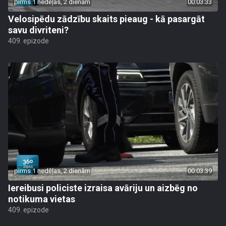
pirms 1 nedēļas, 2 dienām
00:03:33
Velosipēdu zādzību skaits pieaug - kā pasargāt
savu divriteni?
409. epizode
pirms 1 nedēļas, 2 dienām
00:03:39
Iereibusi policiste izraisa avāriju un aizbēg no
notikuma vietas
409. epizode