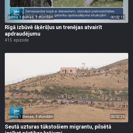
pirms 1 dienas, 3 stundām
00:02:11
Rīgā izbūvē šķēršļus un trenējas atvairīt
apdraudējumu
415. epizode
pirms 1 dienas, 3 stundām
00:02:25
Seutā uzturas tūkstošiem migrantu, pilsētā