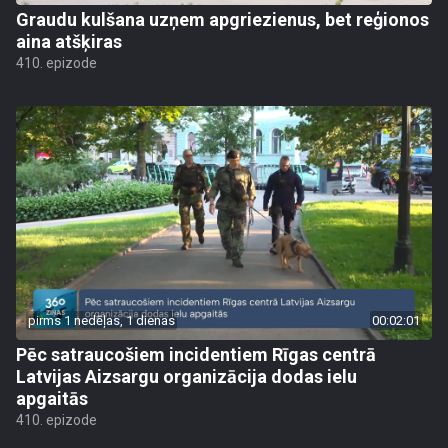
Graudu kulšana uzņem apgriezienus, bet reģionos
aina atšķiras
410. epizode
pirms 1 nedēļas, 1 dienas
00:02:01
Pēc satraucošiem incidentiem Rīgas centrā
Latvijas Aizsargu organizācija dodas ielu
apgaitās
410. epizode