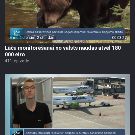
pirms 5 dienām, 2 stundām
00:03:27
Lāču monitorēšanai no valsts naudas atvēl 180
000 eiro
411. epizode