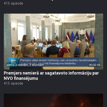
413. epizode
pirms 3 dienām, 3 stundām
00:02:03
Premjers nemierā ar sagatavoto informāciju par
NVO finansējumu
413. epizode