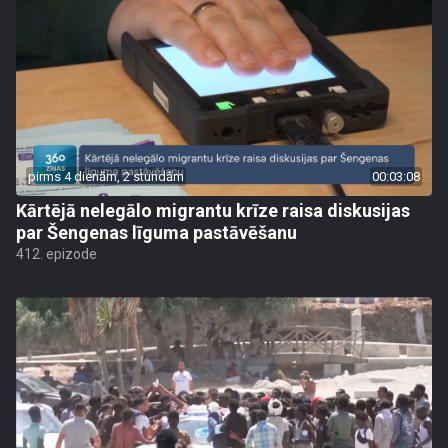
pirms 4 dienām, 2 stundām
00:03:08
Kārtējā nelegālo migrantu krīze raisa diskusijas
par Šengenas līguma pastāvēšanu
412. epizode