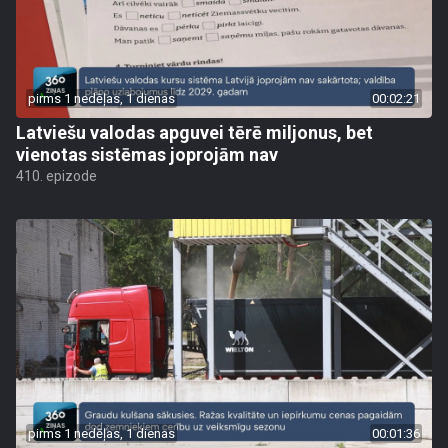
pirms 1 nedēļas, 1 dienas
00:02:21
Latviešu valodas apguvei tērē miljonus, bet
vienotas sistēmas joprojām nav
410. epizode
pirms 1 nedēļas, 1 dienas
00:01:36