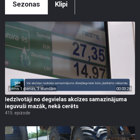
Sezonas
Klipi
pirms 1 dienas, 3 stundām
00:03:26
Iedzīvotāji no degvielas akcīzes samazinājuma
ieguvuši mazāk, nekā cerēts
415. epizode