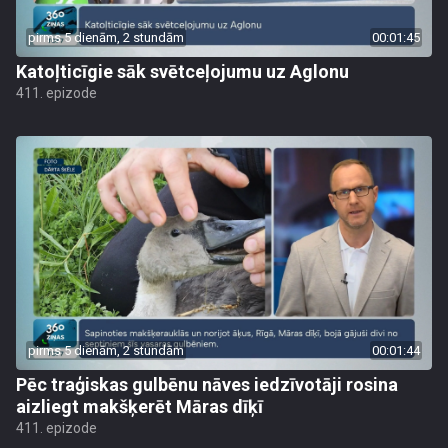
pirms 5 dienām, 2 stundām
00:01:45
Katoļticīgie sāk svētceļojumu uz Aglonu
411. epizode
pirms 5 dienām, 2 stundām
00:01:44
Pēc traģiskas gulbēnu nāves iedzīvotāji rosina
aizliegt makšķerēt Māras dīķī
411. epizode