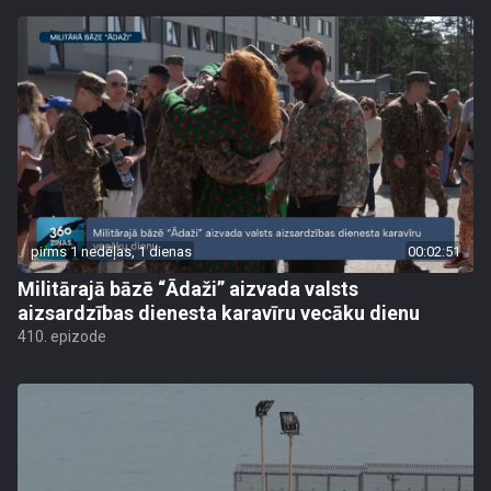
pirms 1 nedēļas, 1 dienas
00:02:51
Militārajā bāzē “Ādaži” aizvada valsts
aizsardzības dienesta karavīru vecāku dienu
410. epizode