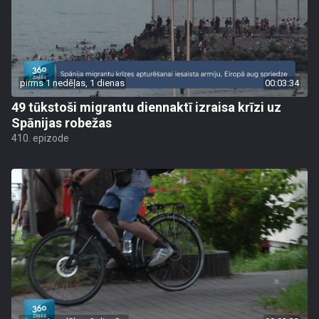
pirms 1 nedēļas, 1 dienas
00:03:34
49 tūkstoši migrantu diennaktī izraisa krīzi uz
Spānijas robežas
410. epizode