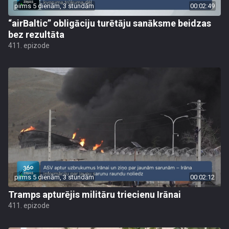
pirms 5 dienām, 3 stundām
00:02:49
“airBaltic” obligāciju turētāju sanāksme beidzas
bez rezultāta
411. epizode
pirms 5 dienām, 3 stundām
00:02:12
Tramps apturējis militāru triecienu Irānai
411. epizode