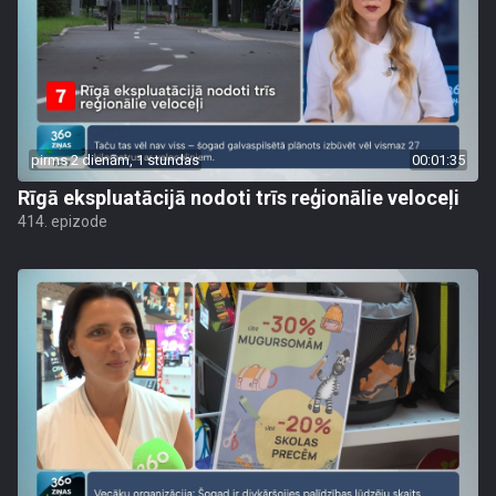
pirms 2 dienām, 1 stundas
00:01:35
Rīgā ekspluatācijā nodoti trīs reģionālie veloceļi
414. epizode