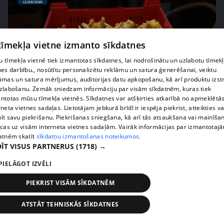
 tīmekļa vietne izmanto sīkdatnes
 tīmekļa vietnē tiek izmantotas sīkdatnes, lai nodrošinātu un uzlabotu tīmek
nes darbību., nosūtītu personalizētu reklāmu un satura ģenerēšanai, veiktu
āmas un satura mērījumus, auditorijas datu apkopošanu, kā arī produktu izst
zlabošanu. Zemāk sniedzam informāciju par visām sīkdatnēm, kuras tiek
ntotas mūsu tīmekļa vietnēs. Sīkdatnes var atšķirties atkarībā no apmeklētā
pirms 1 nedēļas, 2 dienām
00:02:49
rneta vietnes sadaļas. Lietotājam jebkurā brīdī ir iespēja piekrist, atteikties va
Ogas un sēnes šogad dārgākas, bet uzpirkšanas
īt savu piekrišanu. Piekrišanas sniegšana, kā arī tās atsaukšana vai mainīša
ecas uz visām interneta vietnes sadaļām. Vairāk informācijas par izmantotaj
punktos to krietni mazāk
atnēm skatīt
sīkdatņu izmantošanas noteikumos.
409. epizode
ĪT VISUS PARTNERUS
(1718) →
PIELĀGOT IZVĒLI
PIEKRIST VISĀM SĪKDATNĒM
ATSTĀT TEHNISKĀS SĪKDATNES