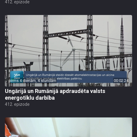
412. epizode
pirms 4 dienām, 4 stundām
00:02:24
Ungārijā un Rumānijā apdraudēta valsts
energotīklu darbība
412. epizode