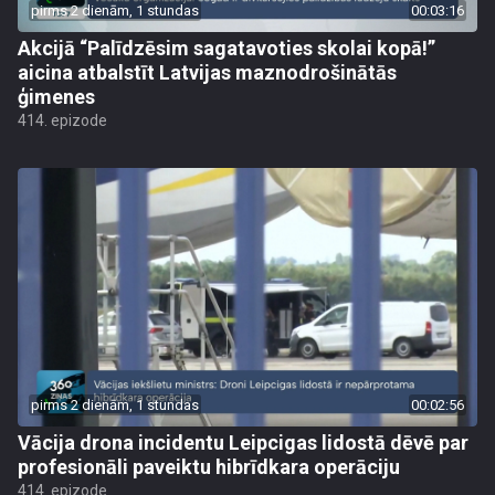
pirms 2 dienām, 1 stundas
00:03:16
Akcijā “Palīdzēsim sagatavoties skolai kopā!”
aicina atbalstīt Latvijas maznodrošinātās
ģimenes
414. epizode
pirms 2 dienām, 1 stundas
00:02:56
Vācija drona incidentu Leipcigas lidostā dēvē par
profesionāli paveiktu hibrīdkara operāciju
414. epizode