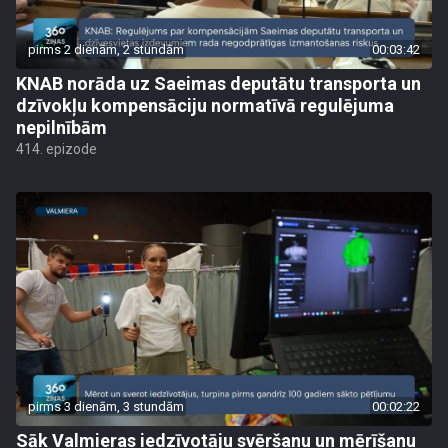
pirms 2 dienām, 2 stundām
00:03:42
KNAB norāda uz Saeimas deputātu transporta un
dzīvokļu kompensāciju normatīvā regulējuma
nepilnībām
414. epizode
pirms 3 dienām, 3 stundām
00:02:22
Sāk Valmieras iedzīvotāju svēršanu un mērīšanu