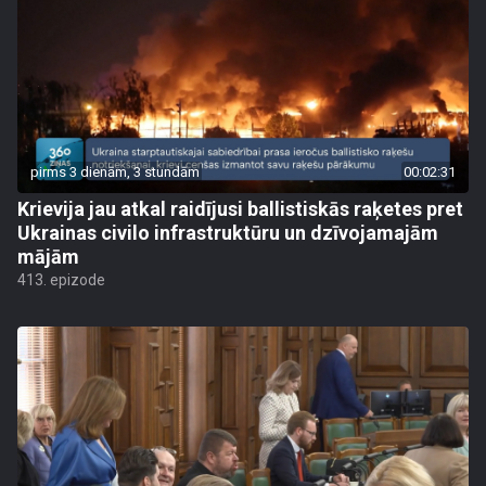
pirms 3 dienām, 3 stundām
00:02:31
Krievija jau atkal raidījusi ballistiskās raķetes pret
Ukrainas civilo infrastruktūru un dzīvojamajām
mājām
413. epizode