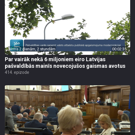
pirms 2 dienām, 2 stundām
00:02:35
Par vairāk nekā 6 miljoniem eiro Latvijas
pašvaldībās mainīs novecojušos gaismas avotus
414. epizode