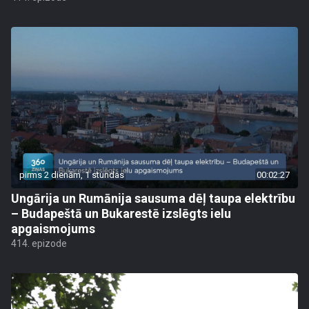
pirms 2 dienām, 1 stundas
00:02:27
Ungārija un Rumānija sausuma dēļ taupa elektrību
– Budapeštā un Bukarestē izslēgts ielu
apgaismojums
414. epizode