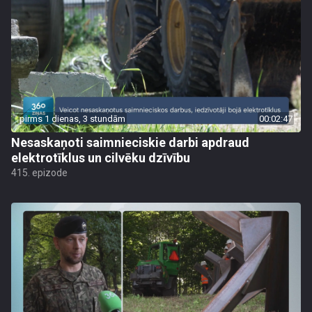
pirms 1 dienas, 3 stundām
00:02:47
Nesaskaņoti saimnieciskie darbi apdraud
elektrotīklus un cilvēku dzīvību
415. epizode