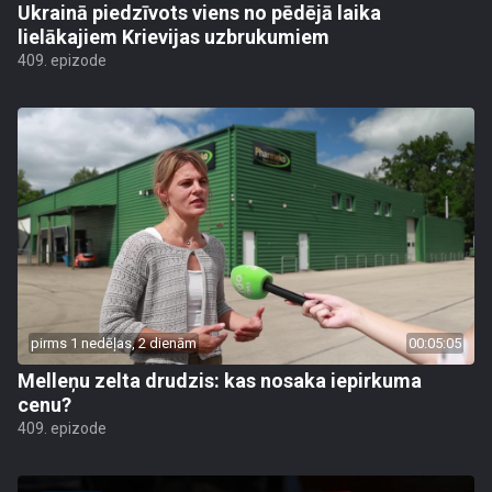
Ukrainā piedzīvots viens no pēdējā laika
lielākajiem Krievijas uzbrukumiem
409. epizode
pirms 1 nedēļas, 2 dienām
00:05:05
Melleņu zelta drudzis: kas nosaka iepirkuma
cenu?
409. epizode