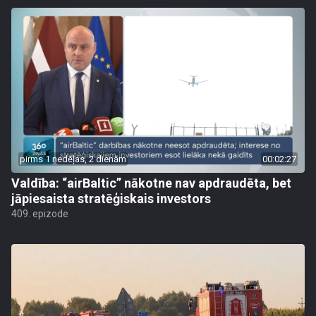
pirms 1 nedēļas, 2 dienām
00:02:27
Valdība: “airBaltic” nākotne nav apdraudēta, bet
jāpiesaista stratēģiskais investors
409. epizode