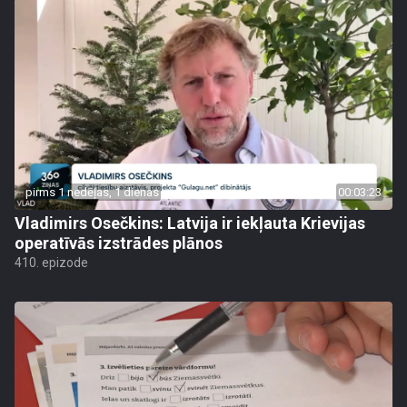
pirms 1 nedēļas, 1 dienas
00:03:23
Vladimirs Osečkins: Latvija ir iekļauta Krievijas
operatīvās izstrādes plānos
410. epizode