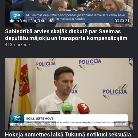
pirms 3 dienām, 3 stundām
00:03:21
Sabiedrībā arvien skaļāk diskutē par Saeimas
deputātu mājokļu un transporta kompensācijām
413. epizode
pirms 4 dienām, 1 stundas
00:01:02
Hokeja nometnes laikā Tukumā notikusi seksuāla