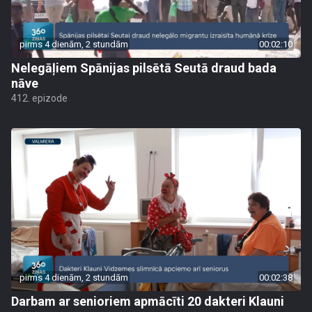
pirms 4 dienām, 2 stundām
00:02:10
Nelegāļiem Spānijas pilsētā Seutā draud bada
nāve
412. epizode
pirms 4 dienām, 2 stundām
00:02:38
Darbam ar senioriem apmācīti 20 dakteri Klauni