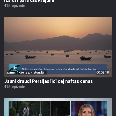
izsīkst pārtikas krājumi
415. epizode
pirms 1 dienas, 4 stundām
00:02:18
Jauni draudi Persijas līcī ceļ naftas cenas
415. epizode