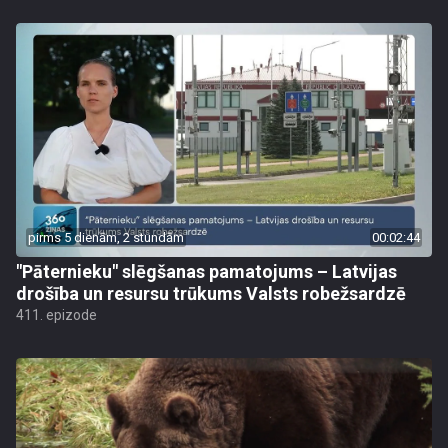
pirms 5 dienām, 2 stundām
00:02:44
"Pāternieku" slēgšanas pamatojums – Latvijas
drošība un resursu trūkums Valsts robežsardzē
411. epizode