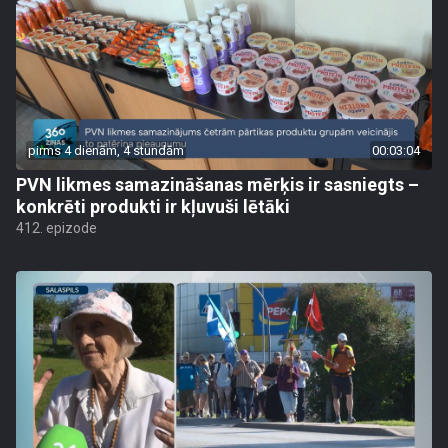
pirms 4 dienām, 4 stundām
00:03:04
PVN likmes samazināšanas mērķis ir sasniegts –
konkrēti produkti ir kļuvuši lētāki
412. epizode