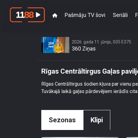
Pašmāju TV šovi
Seriāli
F
Rīgas
2026. gada 11. jūnijs, S05 E375
360 Ziņas
Rīgas Centrāltirgus Gaļas pavil
Rīgas Centrāltirgus šodien kļuva par vienu pav
Tuvākajā laikā gaļas pārdevējiem ierādīs cita
Sezonas
Klipi