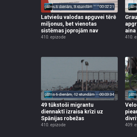
pirms 6 dienām, 9 stundām
00:02:21
pirm
Latviešu valodas apguvei tērē
Grau
miljonus, bet vienotas
apgr
sistēmas joprojām nav
aina
410. epizode
410. 
pirms 6 dienām, 12 stundām
00:03:34
pirm
49 tūkstoši migrantu
Velo
diennaktī izraisa krīzi uz
piea
Spānijas robežas
divri
410. epizode
409. 