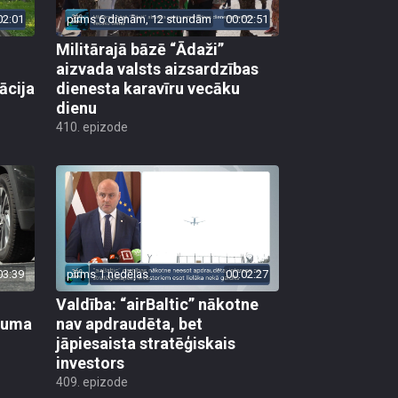
02:01
pirms 6 dienām, 12 stundām
00:02:51
Militārajā bāzē “Ādaži”
aizvada valsts aizsardzības
ācija
dienesta karavīru vecāku
dienu
410. epizode
03:39
pirms 1 nedēļas
00:02:27
Valdība: “airBaltic” nākotne
ikuma
nav apdraudēta, bet
jāpiesaista stratēģiskais
investors
409. epizode