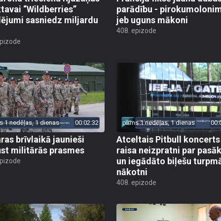
ktavai “Wildberries”
parādību - pirokumoloni
ējumi sasniedz miljardu
jeb uguns mākoni
408. epizode
epizode
s 1 nedēļas, 1 dienas
00:02:32
pirms 1 nedēļas, 1 dienas
00:
ras brīvlaikā jaunieši
Atceltais Pitbull koncerts
st militārās prasmes
raisa neizpratni par pas
un iegādāto biļešu turpm
epizode
nākotni
408. epizode