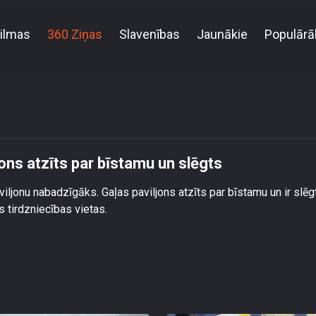
ilmas
360 Ziņas
Slavenības
Jaunākie
Populārā
 Centrāltirgus Gaļas paviljons atzīts par bīstamu un 
jons atzīts par bīstamu un slēgts
iljonu nabadzīgāks. Gaļas paviljons atzīts par bīstamu un ir slēg
s tirdzniecības vietas.