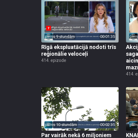
pirms 9 stundām
00:01:35
pirm
Rīgā ekspluatācijā nodoti trīs
Akci
reģionālie veloceļi
saga
aicin
414. epizode
mazn
414. 
pirms 10 stundām
00:02:35
pirm
Par vairāk nekā 6 miljoniem
KNAB