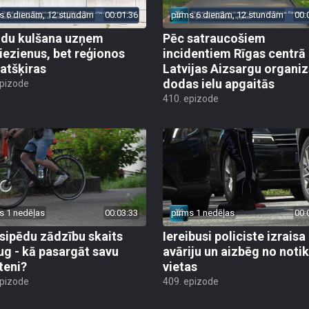
s 6 dienām, 12 stundām
00:01:36
pirms 6 dienām, 12 stundām
00:
du kulšana uzņem
Pēc satraucošiem
iezienus, bet reģionos
incidentiem Rīgas centrā
 atšķiras
Latvijas Aizsargu organiz
dodas ielu apgaitās
epizode
410. epizode
s 1 nedēļas
00:03:33
pirms 1 nedēļas
00:
sipēdu zādzību skaits
Iereibusi policiste izraisa
ug - kā pasargāt savu
avāriju un aizbēg no not
teni?
vietas
epizode
409. epizode