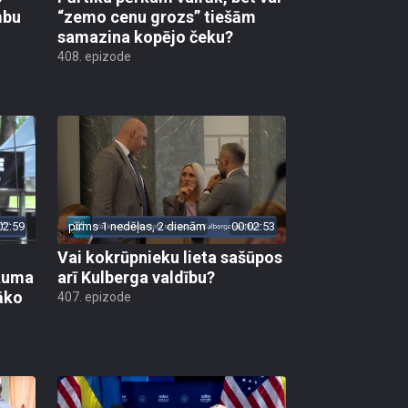
mbu
“zemo cenu grozs” tiešām
samazina kopējo čeku?
408. epizode
02:59
pirms 1 nedēļas, 2 dienām
00:02:53
Vai kokrūpnieku lieta sašūpos
ākuma
arī Kulberga valdību?
āko
407. epizode