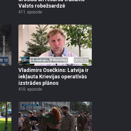
Valsts robežsardzē
411. epizode
02:12
pirms 6 dienām, 9 stundām
00:03:23
Vladimirs Osečkins: Latvija ir
iekļauta Krievijas operatīvās
izstrādes plānos
410. epizode