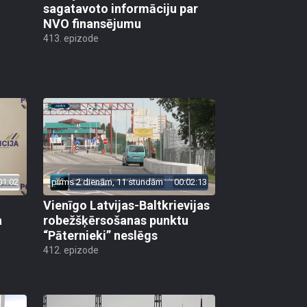
sagatavoto informāciju par
NVO finansējumu
413. epizode
01:02
pirms 2 dienām, 11 stundām
00:02:13
Vienīgo Latvijas-Baltkrievijas
a
robežšķērsošanas punktu
“Pāternieki” neslēgs
412. epizode