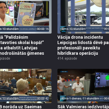
s 10 stundām
00:03:16
pirms 10 stundām
00:
jā “Palīdzēsim
Vācija drona incidentu
tavoties skolai kopā!”
Leipcigas lidostā dēvē pa
a atbalstīt Latvijas
profesionāli paveiktu
odrošinātās ģimenes
hibrīdkara operāciju
epizode
414. epizode
s 10 stundām
00:03:42
pirms 1 dienas, 11 stundām
00:
 norāda uz Saeimas
Sāk Valmieras iedzīvotāj