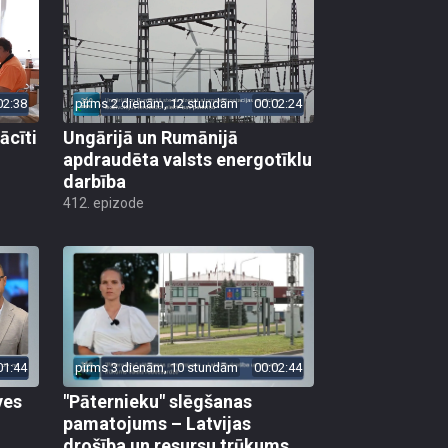
02:38
pirms 2 dienām, 12 stundām
00:02:24
ācīti
Ungārijā un Rumānijā
apdraudēta valsts energotīklu
darbība
412. epizode
01:44
pirms 3 dienām, 10 stundām
00:02:44
ves
"Pāternieku" slēgšanas
pamatojums – Latvijas
drošība un resursu trūkums