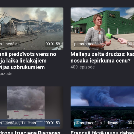
s 1 nedēļas
00:01:58
pirms 1 nedēļas
00:
inā piedzīvots viens no
Melleņu zelta drudzis: ka
jā laika lielākajiem
nosaka iepirkuma cenu?
vijas uzbrukumiem
409. epizode
epizode
s 1 nedēļas, 1 dienas
00:01:53
pirms 1 nedēļas, 1 dienas
00:
dronu trieciena Rjazaņas
Francijā fiksē jaunu daba