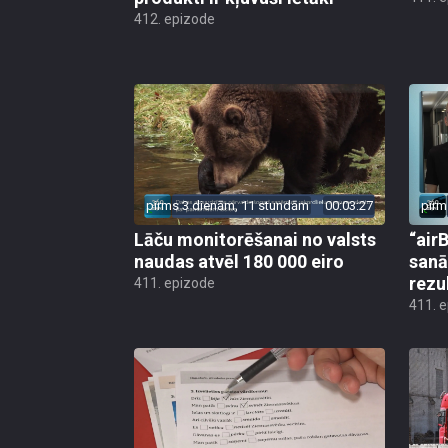
412. epizode
pirms 3 dienām, 11 stundām
00:03:27
pirm
Lāču monitorēšanai no valsts
“airB
naudas atvēl 180 000 eiro
sanā
rezu
411. epizode
411. 