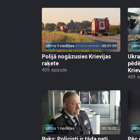
pirms 1 nedēļas
00:01:59
pirm
Polijā nogāzusies Krievijas
Ukra
raķete
pēdē
Krie
409. epizode
409. 
pirms 1 nedēļas
00:16:02
pirm
Ruks: Policisti ir tāda pati
Pēc 