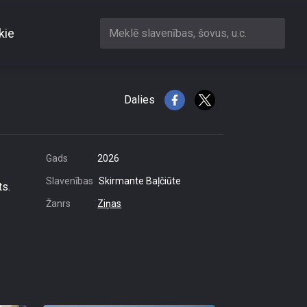
kie
Meklē slavenības, šovus, u.c.
slēgts
Dalies
Gads
2026
Slavenības
Skirmante Baļčiūte
ts.
Žanrs
Ziņas