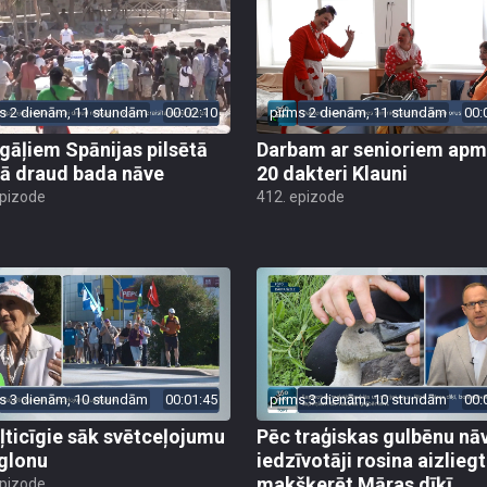
s 2 dienām, 11 stundām
00:02:10
pirms 2 dienām, 11 stundām
00:
gāļiem Spānijas pilsētā
Darbam ar senioriem apm
ā draud bada nāve
20 dakteri Klauni
epizode
412. epizode
s 3 dienām, 10 stundām
00:01:45
pirms 3 dienām, 10 stundām
00:
ļticīgie sāk svētceļojumu
Pēc traģiskas gulbēnu nā
glonu
iedzīvotāji rosina aizliegt
makšķerēt Māras dīķī
epizode