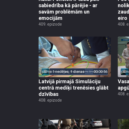
sabiedrība kā pārējie - ar
noli
savām problēmām un
zaud
emocijām
eiro
409. epizode
408. 
pirms 1 nedēļas, 1 dienas
00:00:56
pirm
Latvijā pirmajā Simulāciju
Vasa
centrā mediķi trenēsies glābt
apgū
dzīvības
408. 
408. epizode