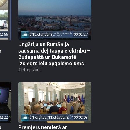
02:56
pirms 10 stundām
00:02:27
Ungārija un Rumānija
r
sausuma dēļ taupa elektrību –
Budapeštā un Bukarestē
izslēgts ielu apgaismojums
414. epizode
02:22
pirms 1 dienas, 11 stundām
00:02:03
u
Premjers nemierā ar