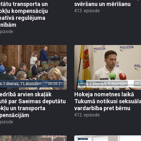
tātu transporta un
svēršanu un mērīšanu
okļu kompensāciju
413. epizode
atīvā regulējuma
lnībām
epizode
s 1 dienas, 11 stundām
00:03:21
pirms 2 dienām, 9 stundām
00:
edrībā arvien skaļāk
Hokeja nometnes laikā
utē par Saeimas deputātu
Tukumā notikusi seksuāl
kļu un transporta
vardarbība pret bērnu
pensācijām
412. epizode
epizode