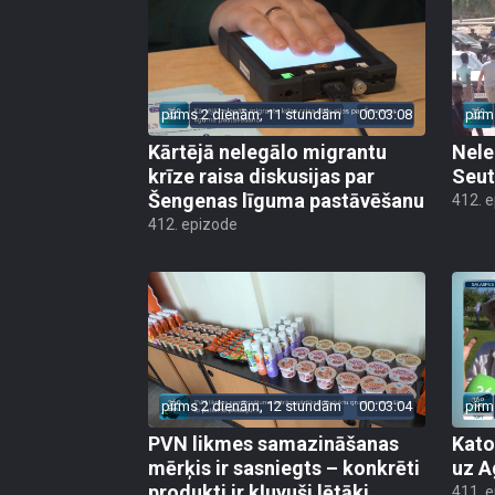
pirms 2 dienām, 11 stundām
00:03:08
pirm
Kārtējā nelegālo migrantu
Nele
krīze raisa diskusijas par
Seut
Šengenas līguma pastāvēšanu
412. 
412. epizode
pirms 2 dienām, 12 stundām
00:03:04
pirm
PVN likmes samazināšanas
Kato
mērķis ir sasniegts – konkrēti
uz A
produkti ir kļuvuši lētāki
411. 