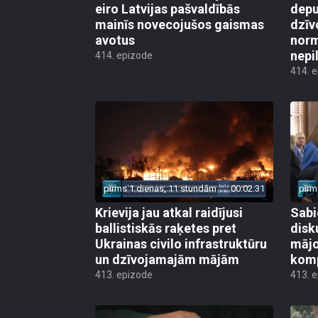
eiro Latvijas pašvaldībās
depu
mainīs novecojušos gaismas
dzīv
avotus
norm
nepi
414. epizode
414. 
pirms 1 dienas, 11 stundām
00:02:31
pirm
Krievija jau atkal raidījusi
Sabi
ballistiskās raķetes pret
disk
Ukrainas civilo infrastruktūru
mājo
un dzīvojamajām mājām
kom
413. epizode
413. 