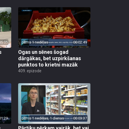
05:05
pirms 1 nedēļas
00:02:49
s
Ogas un sēnes šogad
dārgākas, bet uzpirkšanas
punktos to krietni mazāk
409. epizode
01:29
pirms 1 nedēļas, 1 dienas
00:03:37
s
Pārtiku pērkam vairāk, bet vai