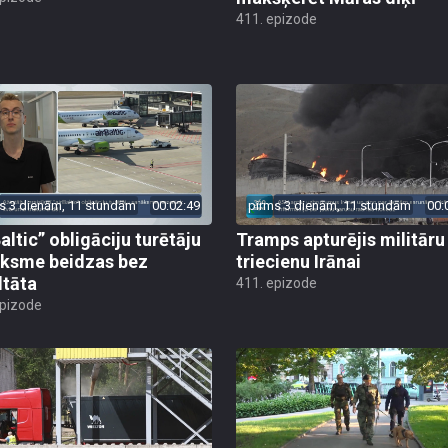
411. epizode
s 3 dienām, 11 stundām
00:02:49
pirms 3 dienām, 11 stundām
00:
altic” obligāciju turētāju
Tramps apturējis militāru
ksme beidzas bez
triecienu Irānai
ltāta
411. epizode
epizode