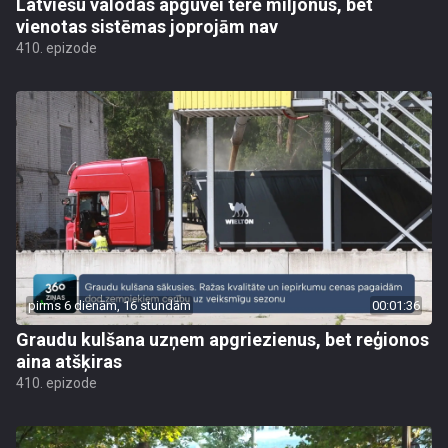
Latviešu valodas apguvei tērē miljonus, bet
vienotas sistēmas joprojām nav
410. epizode
pirms 6 dienām, 16 stundām
00:01:36
Graudu kulšana uzņem apgriezienus, bet reģionos
aina atšķiras
410. epizode