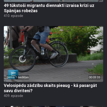
49 tūkstoši migrantu diennaktī izraisa krīzi uz
Spānijas robežas
410. epizode
pirms 1 nedēļas
00:03:33
Velosipēdu zādzību skaits pieaug - kā pasargāt
savu divriteni?
409. epizode