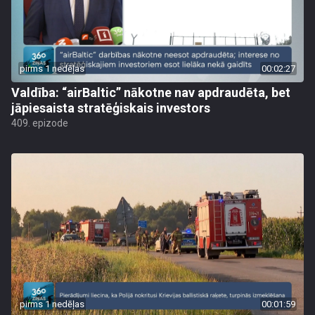
pirms 1 nedēļas
00:02:27
Valdība: “airBaltic” nākotne nav apdraudēta, bet
jāpiesaista stratēģiskais investors
409. epizode
pirms 1 nedēļas
00:01:59