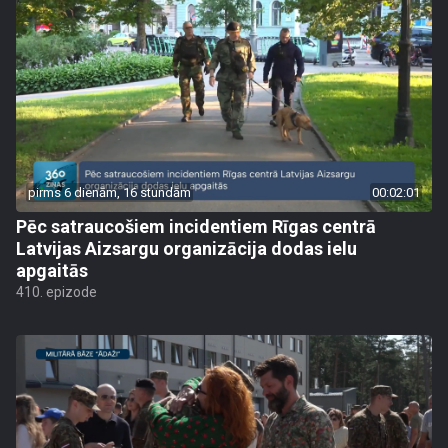
pirms 6 dienām, 16 stundām
00:02:01
Pēc satraucošiem incidentiem Rīgas centrā
Latvijas Aizsargu organizācija dodas ielu
apgaitās
410. epizode