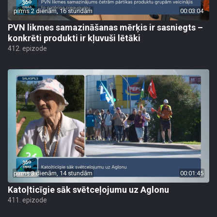
pirms 2 dienām, 16 stundām
00:03:04
PVN likmes samazināšanas mērķis ir sasniegts –
konkrēti produkti ir kļuvuši lētāki
412. epizode
pirms 3 dienām, 14 stundām
00:01:45
Katoļticīgie sāk svētceļojumu uz Aglonu
411. epizode