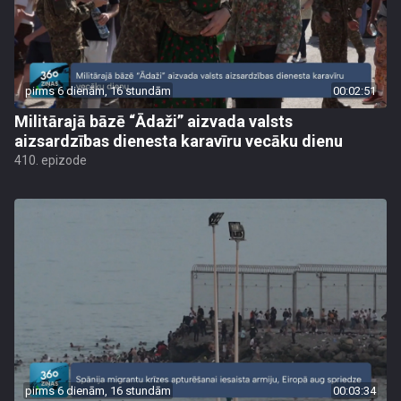
pirms 6 dienām, 16 stundām
00:02:51
Militārajā bāzē “Ādaži” aizvada valsts
aizsardzības dienesta karavīru vecāku dienu
410. epizode
pirms 6 dienām, 16 stundām
00:03:34