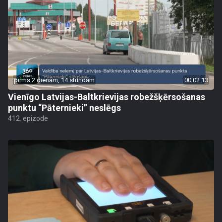
pirms 2 dienām, 14 stundām
00:02:13
Vienīgo Latvijas-Baltkrievijas robežšķērsošanas
punktu “Pāternieki” neslēgs
412. epizode