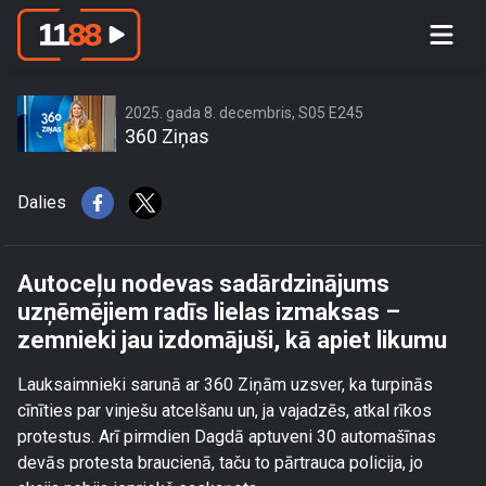
Autoceļu nodevas sadārdzinājums
uzņēmējiem radīs lielas izmaksas –
zemnieki jau izdomājuši, kā apiet
likumu
2025. gada 8. decembris, S05 E245
360 Ziņas
Dalies
Autoceļu nodevas sadārdzinājums
uzņēmējiem radīs lielas izmaksas –
zemnieki jau izdomājuši, kā apiet likumu
Lauksaimnieki sarunā ar 360 Ziņām uzsver, ka turpinās
cīnīties par vinješu atcelšanu un, ja vajadzēs, atkal rīkos
protestus. Arī pirmdien Dagdā aptuveni 30 automašīnas
devās protesta braucienā, taču to pārtrauca policija, jo