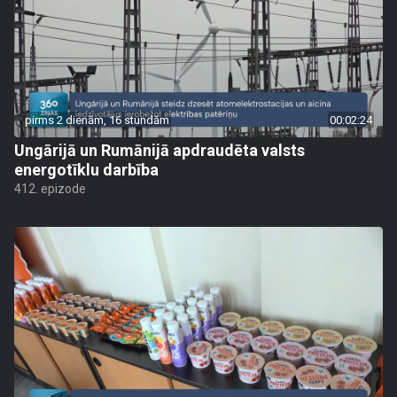
pirms 2 dienām, 16 stundām
00:02:24
Ungārijā un Rumānijā apdraudēta valsts
energotīklu darbība
412. epizode