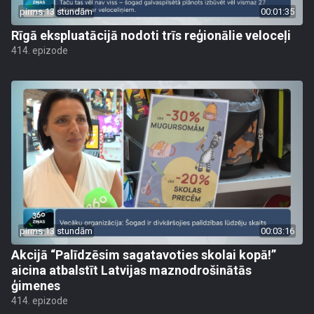
pirms 13 stundām
00:01:35
Rīgā ekspluatācijā nodoti trīs reģionālie veloceļi
414. epizode
pirms 13 stundām
00:03:16
Akcijā “Palīdzēsim sagatavoties skolai kopā!”
aicina atbalstīt Latvijas maznodrošinātās
ģimenes
414. epizode