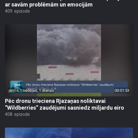
ar savām problēmām un emocijām
409. epizode
pirms 1 nedēļas, 1 dienas
00:01:53
Pēc dronu trieciena Rjazaņas noliktavai
“Wildberries” zaudējumi sasniedz miljardu eiro
408. epizode