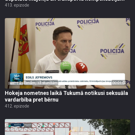
413. epizode
pirms 2 dienām, 13 stundām
00:01:02
Hokeja nometnes laikā Tukumā notikusi seksuāla
vardarbība pret bērnu
412. epizode