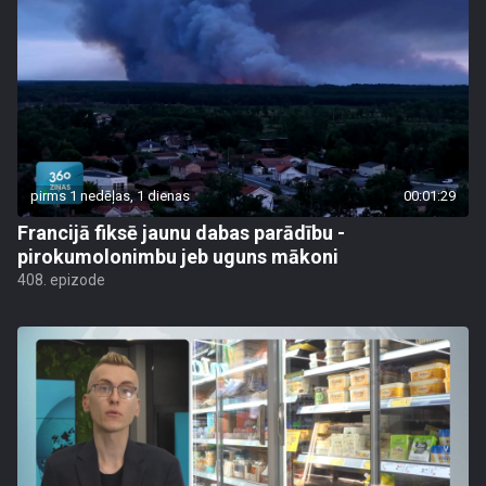
pirms 1 nedēļas, 1 dienas
00:01:29
Francijā fiksē jaunu dabas parādību -
pirokumolonimbu jeb uguns mākoni
408. epizode