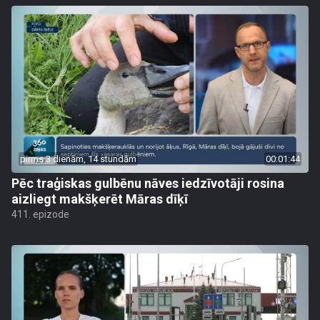
pirms 3 dienām, 14 stundām
00:01:44
Pēc traģiskas gulbēnu nāves iedzīvotāji rosina
aizliegt makšķerēt Māras dīķī
411. epizode