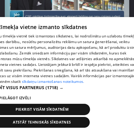
pirms 1 nedēļas, 1 dienas
00:03:37
 tīmekļa vietne izmanto sīkdatnes
Pārtiku pērkam vairāk, bet vai “zemo cenu grozs”
 tīmekļa vietnē tiek izmantotas sīkdatnes, lai nodrošinātu un uzlabotu tīmek
tiešām samazina kopējo čeku?
nes darbību., nosūtītu personalizētu reklāmu un satura ģenerēšanai, veiktu
408. epizode
āmas un satura mērījumus, auditorijas datu apkopošanu, kā arī produktu izst
zlabošanu. Zemāk sniedzam informāciju par visām sīkdatnēm, kuras tiek
ntotas mūsu tīmekļa vietnēs. Sīkdatnes var atšķirties atkarībā no apmeklētā
rneta vietnes sadaļas. Lietotājam jebkurā brīdī ir iespēja piekrist, atteikties va
īt savu piekrišanu. Piekrišanas sniegšana, kā arī tās atsaukšana vai mainīša
ecas uz visām interneta vietnes sadaļām. Vairāk informācijas par izmantotaj
atnēm skatīt
sīkdatņu izmantošanas noteikumos.
ĪT VISUS PARTNERUS
(1718) →
PIELĀGOT IZVĒLI
PIEKRIST VISĀM SĪKDATNĒM
pirms 1 nedēļas, 1 dienas
00:00:56
ATSTĀT TEHNISKĀS SĪKDATNES
Latvijā pirmajā Simulāciju centrā mediķi trenēsies