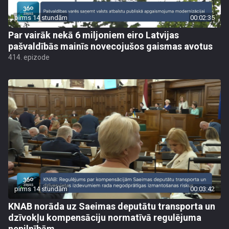
pirms 14 stundām
00:02:35
Par vairāk nekā 6 miljoniem eiro Latvijas
pašvaldībās mainīs novecojušos gaismas avotus
414. epizode
pirms 14 stundām
00:03:42
KNAB norāda uz Saeimas deputātu transporta un
dzīvokļu kompensāciju normatīvā regulējuma
nepilnībām