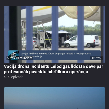
pirms 13 stundām
00:02:56
Vācija drona incidentu Leipcigas lidostā dēvē par
profesionāli paveiktu hibrīdkara operāciju
414. epizode