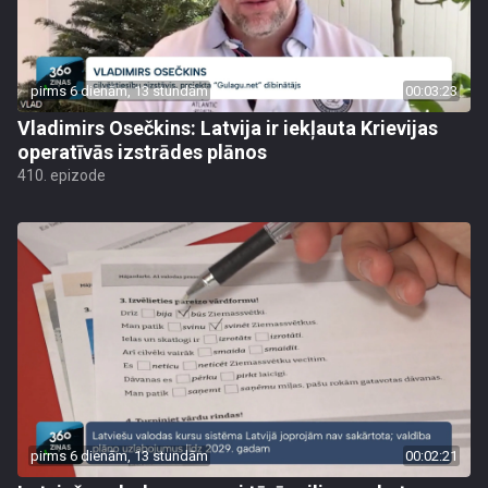
pirms 6 dienām, 13 stundām
00:03:23
Vladimirs Osečkins: Latvija ir iekļauta Krievijas
operatīvās izstrādes plānos
410. epizode
pirms 6 dienām, 13 stundām
00:02:21