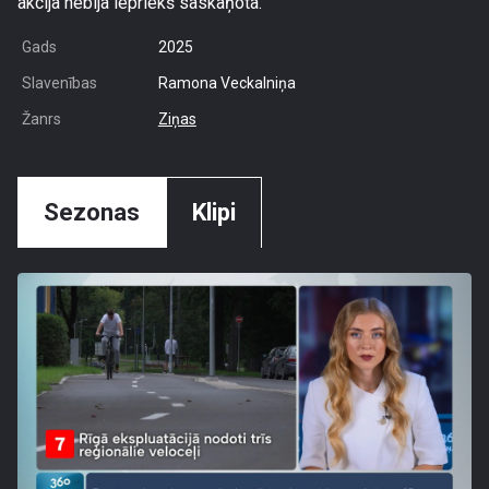
akcija nebija iepriekš saskaņota.
Gads
2025
Slavenības
Ramona Veckalniņa
Žanrs
Ziņas
Sezonas
Klipi