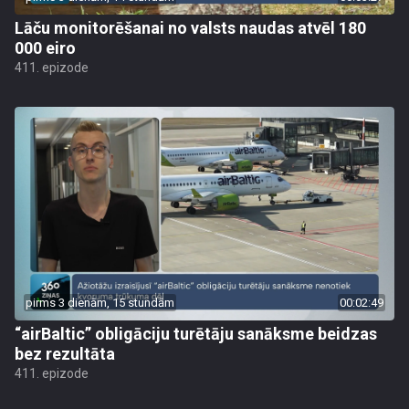
Lāču monitorēšanai no valsts naudas atvēl 180
000 eiro
411. epizode
pirms 3 dienām, 15 stundām
00:02:49
“airBaltic” obligāciju turētāju sanāksme beidzas
bez rezultāta
411. epizode