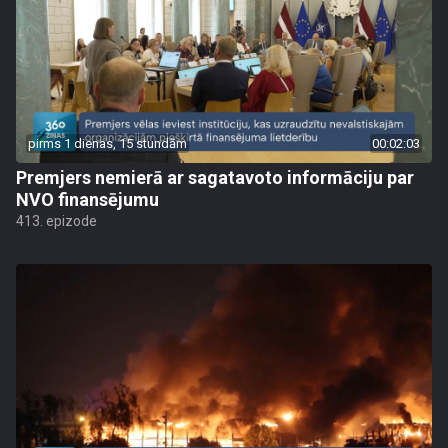
pirms 1 dienas, 15 stundām
00:02:03
Premjers nemierā ar sagatavoto informāciju par
NVO finansējumu
413. epizode