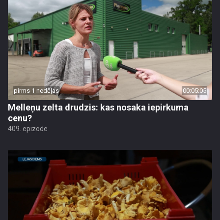
pirms 1 nedēļas
00:05:05
Melleņu zelta drudzis: kas nosaka iepirkuma
cenu?
409. epizode