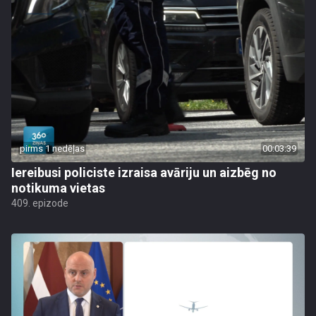
pirms 1 nedēļas
00:03:39
Iereibusi policiste izraisa avāriju un aizbēg no
notikuma vietas
409. epizode