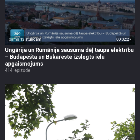
pirms 13 stundām
00:02:27
Ungārija un Rumānija sausuma dēļ taupa elektrību
– Budapeštā un Bukarestē izslēgts ielu
apgaismojums
414. epizode