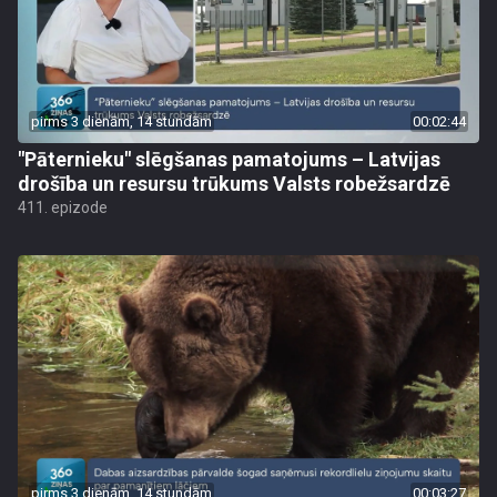
pirms 3 dienām, 14 stundām
00:02:44
"Pāternieku" slēgšanas pamatojums – Latvijas
drošība un resursu trūkums Valsts robežsardzē
411. epizode
pirms 3 dienām, 14 stundām
00:03:27