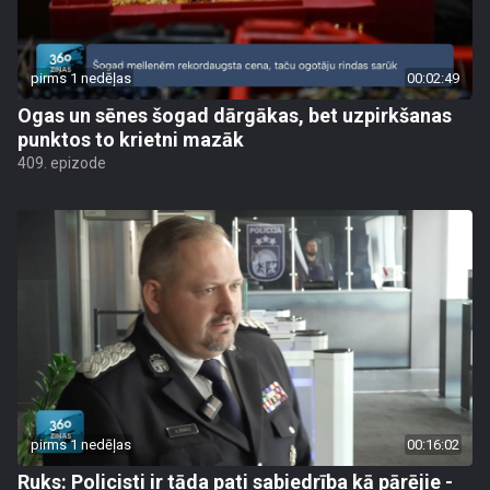
pirms 1 nedēļas
00:02:49
Ogas un sēnes šogad dārgākas, bet uzpirkšanas
punktos to krietni mazāk
409. epizode
pirms 1 nedēļas
00:16:02
Ruks: Policisti ir tāda pati sabiedrība kā pārējie -