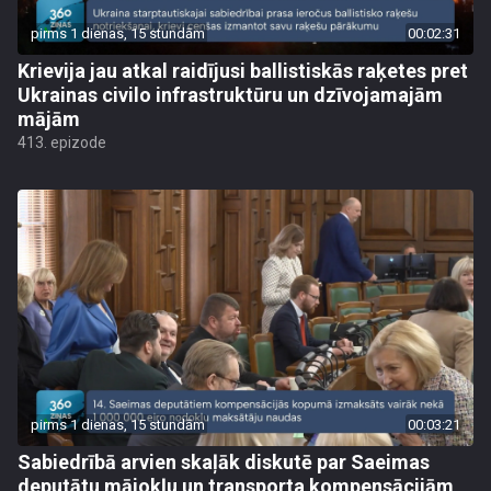
pirms 1 dienas, 15 stundām
00:02:31
Krievija jau atkal raidījusi ballistiskās raķetes pret
Ukrainas civilo infrastruktūru un dzīvojamajām
mājām
413. epizode
pirms 1 dienas, 15 stundām
00:03:21
Sabiedrībā arvien skaļāk diskutē par Saeimas
deputātu mājokļu un transporta kompensācijām