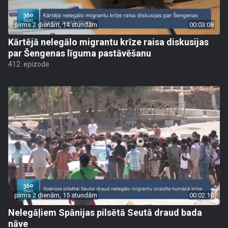
pirms 2 dienām, 14 stundām
00:03:08
Kārtējā nelegālo migrantu krīze raisa diskusijas
par Šengenas līguma pastāvēšanu
412. epizode
pirms 2 dienām, 15 stundām
00:02:10
Nelegāļiem Spānijas pilsētā Seutā draud bada
nāve