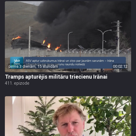
pirms 3 dienām, 15 stundām
00:02:12
Tramps apturējis militāru triecienu Irānai
411. epizode