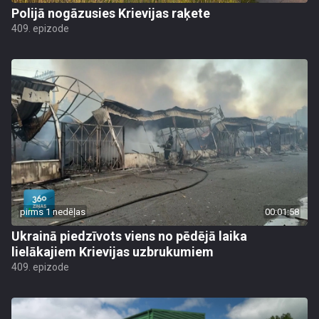
Polijā nogāzusies Krievijas raķete
409. epizode
pirms 1 nedēļas
00:01:58
Ukrainā piedzīvots viens no pēdējā laika
lielākajiem Krievijas uzbrukumiem
409. epizode