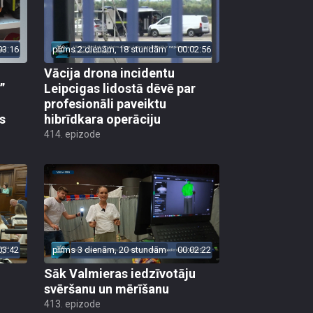
03:16
pirms 2 dienām, 18 stundām
00:02:56
Vācija drona incidentu
”
Leipcigas lidostā dēvē par
profesionāli paveiktu
s
hibrīdkara operāciju
414. epizode
03:42
pirms 3 dienām, 20 stundām
00:02:22
Sāk Valmieras iedzīvotāju
svēršanu un mērīšanu
413. epizode