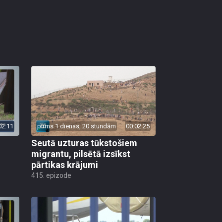
02:11
pirms 1 dienas, 20 stundām
00:02:25
Seutā uzturas tūkstošiem
migrantu, pilsētā izsīkst
pārtikas krājumi
415. epizode