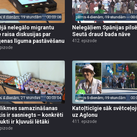
s 4 dienām, 19 stundām
00:03:08
pirms 4 dienām, 19 stundām
00:
ējā nelegālo migrantu
Nelegāļiem Spānijas pils
e raisa diskusijas par
Seutā draud bada nāve
enas līguma pastāvēšanu
412. epizode
epizode
s 4 dienām, 21 stundas
00:03:04
pirms 5 dienām, 19 stundām
00:
likmes samazināšanas
Katoļticīgie sāk svētceļ
is ir sasniegts – konkrēti
uz Aglonu
kti ir kļuvuši lētāki
411. epizode
epizode