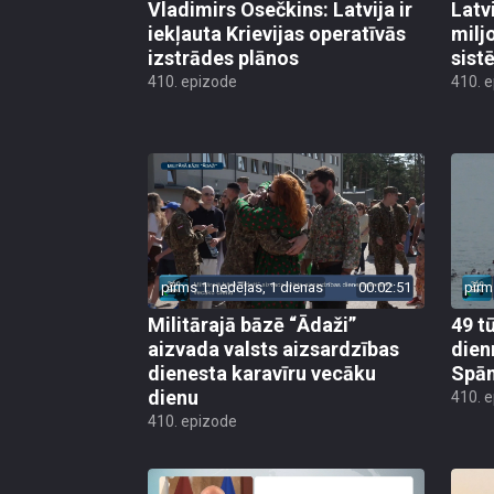
Vladimirs Osečkins: Latvija ir
Latv
iekļauta Krievijas operatīvās
milj
izstrādes plānos
sist
410. epizode
410. 
pirms 1 nedēļas, 1 dienas
00:02:51
pirm
Militārajā bāzē “Ādaži”
49 t
aizvada valsts aizsardzības
dien
dienesta karavīru vecāku
Spān
dienu
410. 
410. epizode