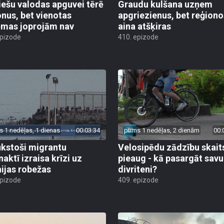
iešu valodas apguvei tērē
Graudu kulšana uzņem
onus, bet vienotas
apgriezienus, bet reģiono
ēmas joprojām nav
aina atšķiras
epizode
410. epizode
s 1 nedēļas, 1 dienas
00:03:34
pirms 1 nedēļas, 2 dienām
00:
ūkstoši migrantu
Velosipēdu zādzību skait
naktī izraisa krīzi uz
pieaug - kā pasargāt savu
ijas robežas
divriteni?
epizode
409. epizode