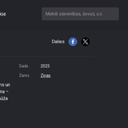
kie
Meklē slavenības, šovus, u.c.
Dalies
Gads
2025
Žanrs
Ziņas
ens un
ina –
mūža