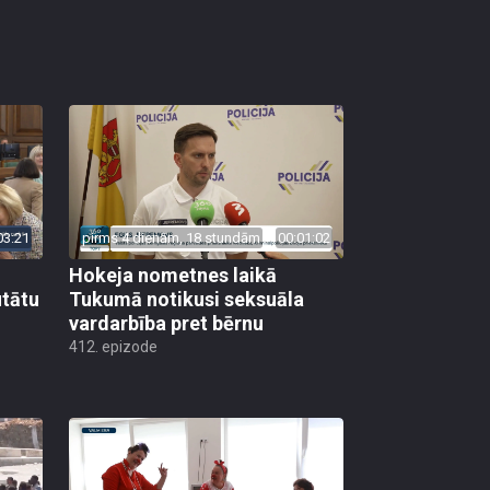
03:21
pirms 4 dienām, 18 stundām
00:01:02
Hokeja nometnes laikā
utātu
Tukumā notikusi seksuāla
vardarbība pret bērnu
412. epizode