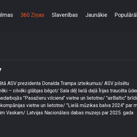
ilmas
360 Ziņas
Slavenības
Jaunākie
Populārā
2025. gada 8. janvāra ziņu TOP7
7
ēlētā ASV prezidenta Donalda Trampa izteikumus/ ASV pilsētu
i – cilvēki glābjas bēgot/ Sala dēļ lielā daļā Īrijas traucēta ūd
darbojās "Pasažieru vilciena" vietne un lietotne/ "airBaltic" brīd
kompānijas vietne un lietotne/ "Lielā mūzikas balva 2024" par 
terim Vaskam/ Latvijas Nacionālais dabas muzejs par 2025. gada