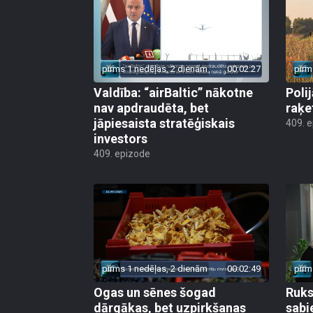
pirms 1 nedēļas, 2 dienām
00:02:27
pirm
Valdība: “airBaltic” nākotne
Poli
nav apdraudēta, bet
raķe
jāpiesaista stratēģiskais
409. 
investors
409. epizode
pirms 1 nedēļas, 2 dienām
00:02:49
pirm
Ogas un sēnes šogad
Ruks:
dārgākas, bet uzpirkšanas
sabi