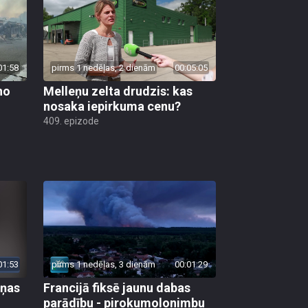
01:58
pirms 1 nedēļas, 2 dienām
00:05:05
no
Melleņu zelta drudzis: kas
nosaka iepirkuma cenu?
409. epizode
01:53
pirms 1 nedēļas, 3 dienām
00:01:29
aņas
Francijā fiksē jaunu dabas
parādību - pirokumolonimbu