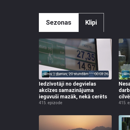
Sezonas
Klipi
pirms 1 dienas, 20 stundām
00:03:26
pirm
Iedzīvotāji no degvielas
Nesa
akcīzes samazinājuma
darb
ieguvuši mazāk, nekā cerēts
cilv
415. epizode
415. 