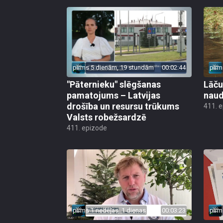
pirms 5 dienām, 19 stundām
00:02:44
pirm
"Pāternieku" slēgšanas
Lāču
pamatojums – Latvijas
naud
drošība un resursu trūkums
411. 
Valsts robežsardzē
411. epizode
pirms 1 nedēļas, 1 dienas
00:03:23
pirm