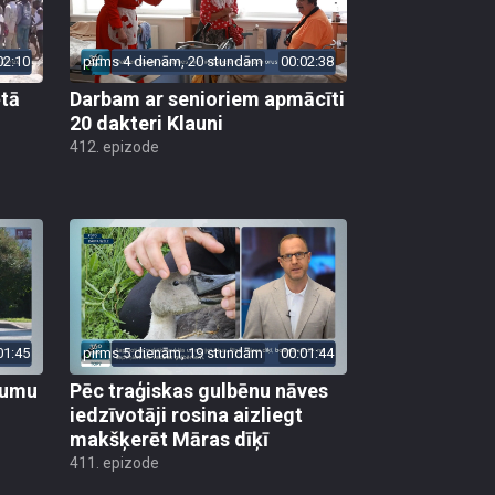
02:10
pirms 4 dienām, 20 stundām
00:02:38
ētā
Darbam ar senioriem apmācīti
20 dakteri Klauni
412. epizode
01:45
pirms 5 dienām, 19 stundām
00:01:44
ojumu
Pēc traģiskas gulbēnu nāves
iedzīvotāji rosina aizliegt
makšķerēt Māras dīķī
411. epizode