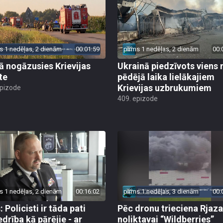
s 1 nedēļas, 2 dienām
00:01:59
pirms 1 nedēļas, 2 dienām
00:
jā nogāzusies Krievijas
Ukrainā piedzīvots viens 
te
pēdējā laika lielākajiem
Krievijas uzbrukumiem
epizode
409. epizode
s 1 nedēļas, 2 dienām
00:16:02
pirms 1 nedēļas, 3 dienām
00:
 Policisti ir tāda pati
Pēc dronu trieciena Rjaz
edrība kā pārējie - ar
noliktavai “Wildberries”