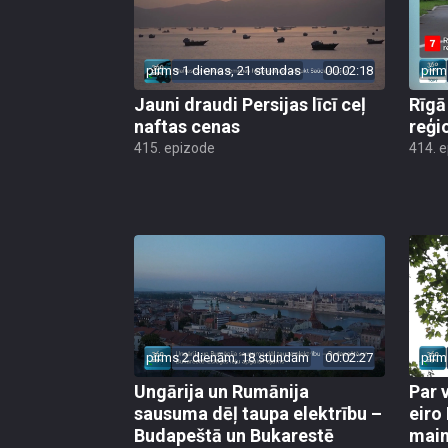
pirms 1 dienas, 21 stundas
00:02:18
pirm
Jauni draudi Persijas līcī ceļ
Rīgā
naftas cenas
reģi
415. epizode
414. 
pirms 2 dienām, 18 stundām
00:02:27
pirm
Ungārija un Rumānija
Par 
sausuma dēļ taupa elektrību –
eiro
Budapeštā un Bukarestē
main