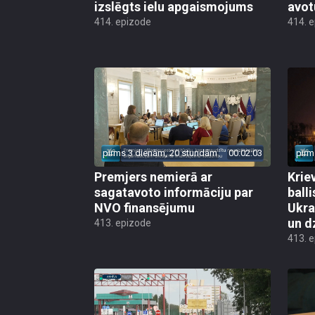
izslēgts ielu apgaismojums
avot
414. epizode
414. 
pirms 3 dienām, 20 stundām
00:02:03
pirm
Premjers nemierā ar
Kriev
sagatavoto informāciju par
ball
NVO finansējumu
Ukra
un d
413. epizode
413. 