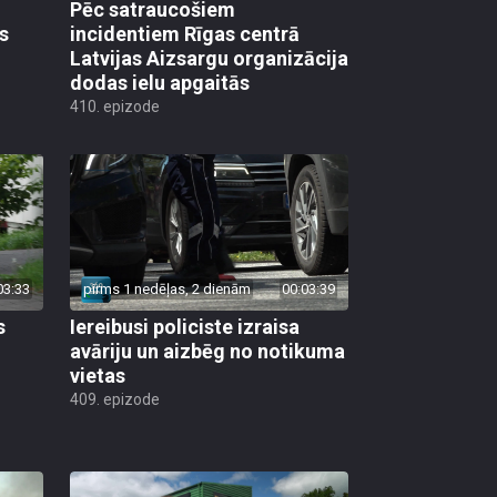
Pēc satraucošiem
s
incidentiem Rīgas centrā
Latvijas Aizsargu organizācija
dodas ielu apgaitās
410. epizode
03:33
pirms 1 nedēļas, 2 dienām
00:03:39
s
Iereibusi policiste izraisa
avāriju un aizbēg no notikuma
vietas
409. epizode