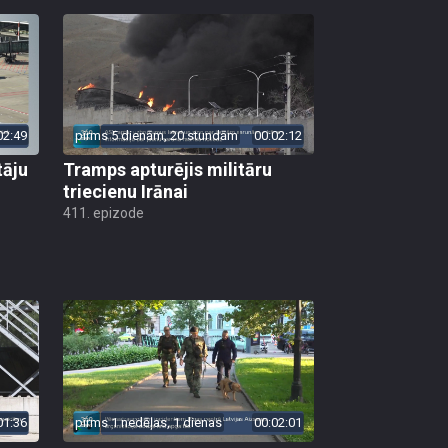
02:49
pirms 5 dienām, 20 stundām
00:02:12
tāju
Tramps apturējis militāru
triecienu Irānai
411. epizode
01:36
pirms 1 nedēļas, 1 dienas
00:02:01