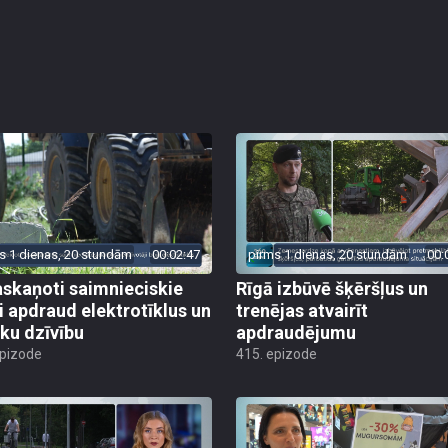
s 1 dienas, 20 stundām
00:02:47
pirms 1 dienas, 20 stundām
00:
skaņoti saimnieciskie
Rīgā izbūvē šķēršļus un
i apdraud elektrotīklus un
trenējas atvairīt
ēku dzīvību
apdraudējumu
epizode
415. epizode