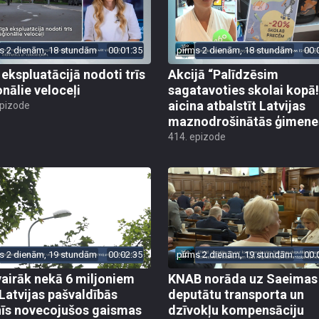
s 2 dienām, 18 stundām
00:01:35
pirms 2 dienām, 18 stundām
00:
 ekspluatācijā nodoti trīs
Akcijā “Palīdzēsim
onālie veloceļi
sagatavoties skolai kopā!
aicina atbalstīt Latvijas
epizode
maznodrošinātās ģimene
414. epizode
s 2 dienām, 19 stundām
00:02:35
pirms 2 dienām, 19 stundām
00:
vairāk nekā 6 miljoniem
KNAB norāda uz Saeimas
 Latvijas pašvaldībās
deputātu transporta un
īs novecojušos gaismas
dzīvokļu kompensāciju