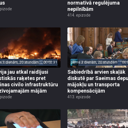
us
normatīvā regulējuma
nepilnībām
epizode
414. epizode
s 3 dienām, 20 stundām
00:02:31
pirms 3 dienām, 20 stundām
00:
ija jau atkal raidījusi
Sabiedrībā arvien skaļāk
istiskās raķetes pret
diskutē par Saeimas dep
inas civilo infrastruktūru
mājokļu un transporta
zīvojamajām mājām
kompensācijām
epizode
413. epizode