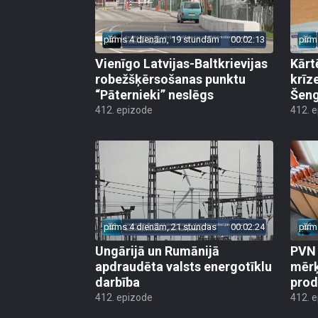
pirms 4 dienām, 19 stundām
00:02:13
pirm
Vienīgo Latvijas-Baltkrievijas
Kārt
robežšķērsošanas punktu
krīz
“Pāternieki” neslēgs
Šeng
412. epizode
412. 
pirms 4 dienām, 21 stundas
00:02:24
pirm
Ungārijā un Rumānijā
PVN 
apdraudēta valsts energotīklu
mērķ
darbība
produ
412. epizode
412. 