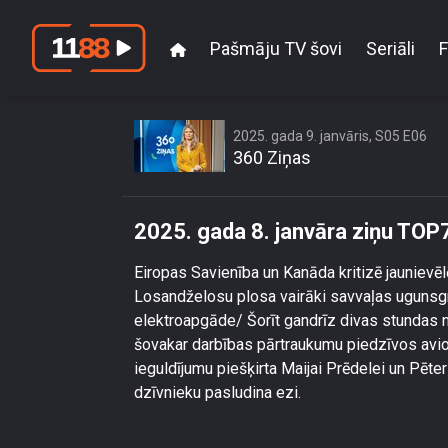
Pašmāju TV šovi
Seriāli
F
2025. gada 9. janvāris, S05 E06
360 Ziņas
2025. gada 8. janvāra ziņu TOP
Eiropas Savienība un Kanāda kritizē jauniev
Losandželosu plosa vairāki savvaļas ugunsgrēk
elektroapgāde/ Šorīt gandrīz divas stundas ne
šovakar darbības pārtraukumu piedzīvos avio
ieguldījumu piešķirta Maijai Prēdelei un Pē
dzīvnieku pasludina ezi.