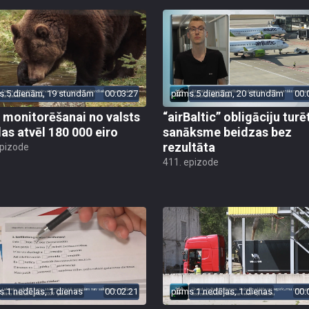
s 5 dienām, 19 stundām
00:03:27
pirms 5 dienām, 20 stundām
00:
 monitorēšanai no valsts
“airBaltic” obligāciju turē
as atvēl 180 000 eiro
sanāksme beidzas bez
rezultāta
epizode
411. epizode
s 1 nedēļas, 1 dienas
00:02:21
pirms 1 nedēļas, 1 dienas
00: