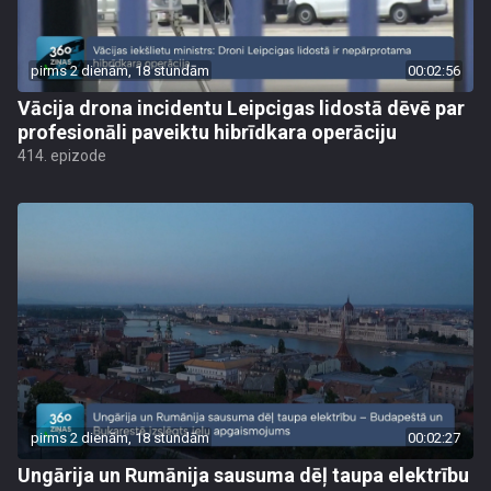
pirms 2 dienām, 18 stundām
00:02:56
Vācija drona incidentu Leipcigas lidostā dēvē par
profesionāli paveiktu hibrīdkara operāciju
414. epizode
pirms 2 dienām, 18 stundām
00:02:27
Ungārija un Rumānija sausuma dēļ taupa elektrību