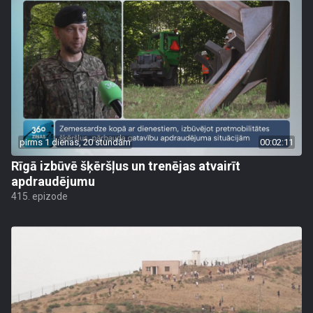
pirms 1 dienas, 20 stundām
00:02:11
Rīgā izbūvē šķēršļus un trenējas atvairīt
apdraudējumu
415. epizode