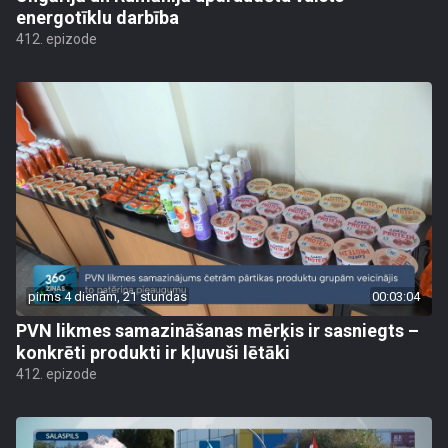
energotīklu darbība
412. epizode
pirms 4 dienām, 21 stundas
00:03:04
PVN likmes samazināšanas mērķis ir sasniegts –
konkrēti produkti ir kļuvuši lētāki
412. epizode