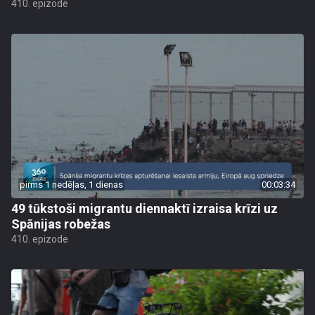
410. epizode
pirms 1 nedēļas, 1 dienas
00:03:34
49 tūkstoši migrantu diennaktī izraisa krīzi uz
Spānijas robežas
410. epizode