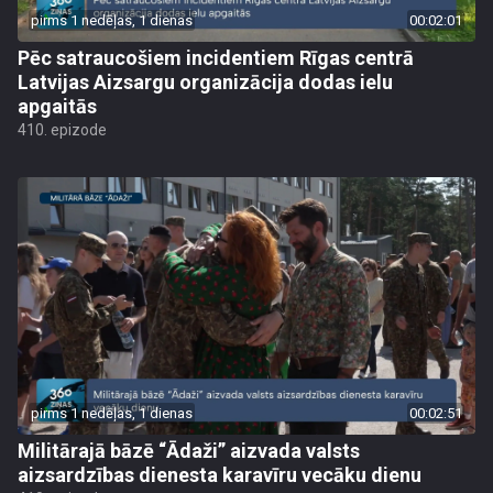
pirms 1 nedēļas, 1 dienas
00:02:01
Pēc satraucošiem incidentiem Rīgas centrā
Latvijas Aizsargu organizācija dodas ielu
apgaitās
410. epizode
pirms 1 nedēļas, 1 dienas
00:02:51
Militārajā bāzē “Ādaži” aizvada valsts
aizsardzības dienesta karavīru vecāku dienu