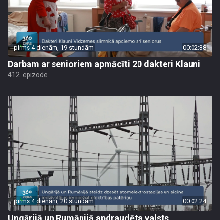
pirms 4 dienām, 19 stundām
00:02:38
Darbam ar senioriem apmācīti 20 dakteri Klauni
412. epizode
pirms 4 dienām, 20 stundām
00:02:24
Ungārijā un Rumānijā apdraudēta valsts