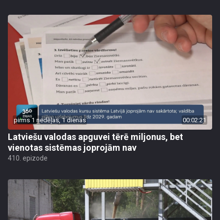
pirms 1 nedēļas, 1 dienas
00:02:21
Latviešu valodas apguvei tērē miljonus, bet
vienotas sistēmas joprojām nav
410. epizode