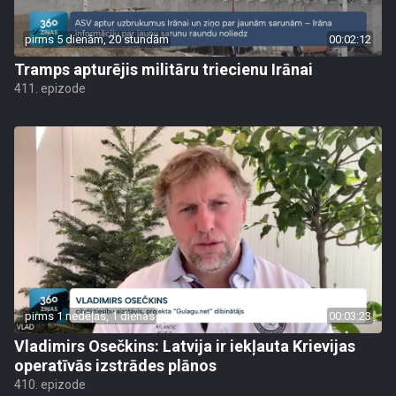
pirms 5 dienām, 20 stundām
00:02:12
Tramps apturējis militāru triecienu Irānai
411. epizode
pirms 1 nedēļas, 1 dienas
00:03:23
Vladimirs Osečkins: Latvija ir iekļauta Krievijas
operatīvās izstrādes plānos
410. epizode