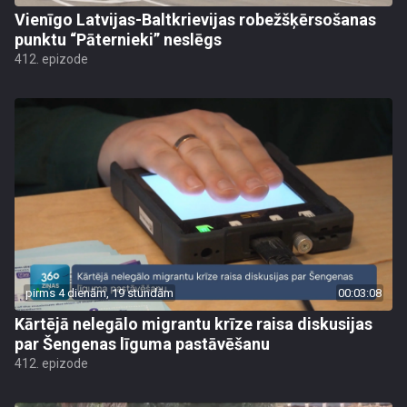
Vienīgo Latvijas-Baltkrievijas robežšķērsošanas
punktu “Pāternieki” neslēgs
412. epizode
pirms 4 dienām, 19 stundām
00:03:08
Kārtējā nelegālo migrantu krīze raisa diskusijas
par Šengenas līguma pastāvēšanu
412. epizode