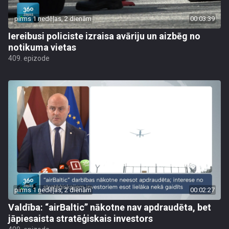
pirms 1 nedēļas, 2 dienām
00:03:39
Iereibusi policiste izraisa avāriju un aizbēg no
notikuma vietas
409. epizode
pirms 1 nedēļas, 2 dienām
00:02:27
Valdība: “airBaltic” nākotne nav apdraudēta, bet
jāpiesaista stratēģiskais investors