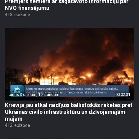
Premjers nemierā ar sagatavoto informāciju par
NVO finansējumu
413. epizode
pirms 3 dienām, 19 stundām
00:02:31
Krievija jau atkal raidījusi ballistiskās raķetes pret
Ukrainas civilo infrastruktūru un dzīvojamajām
mājām
413. epizode