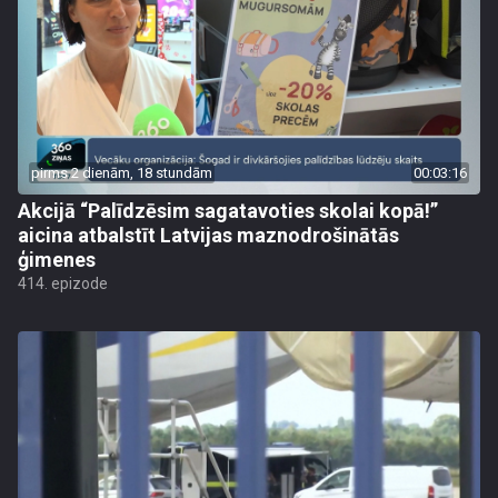
pirms 2 dienām, 18 stundām
00:03:16
Akcijā “Palīdzēsim sagatavoties skolai kopā!”
aicina atbalstīt Latvijas maznodrošinātās
ģimenes
414. epizode