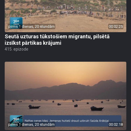
pirms 1 dienas, 20 stundām
00:02:25
Seutā uzturas tūkstošiem migrantu, pilsētā
izsīkst pārtikas krājumi
415. epizode
pirms 1 dienas, 20 stundām
00:02:18