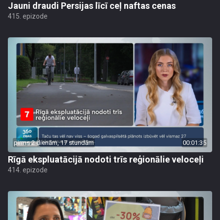
Jauni draudi Persijas līcī ceļ naftas cenas
415. epizode
pirms 2 dienām, 17 stundām
00:01:35
Rīgā ekspluatācijā nodoti trīs reģionālie veloceļi
414. epizode