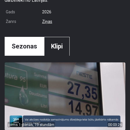
darbinieki no Latvijas.
Gads
2026
Žanrs
Ziņas
Sezonas
Klipi
pirms 1 dienas, 19 stundām
00:03:26