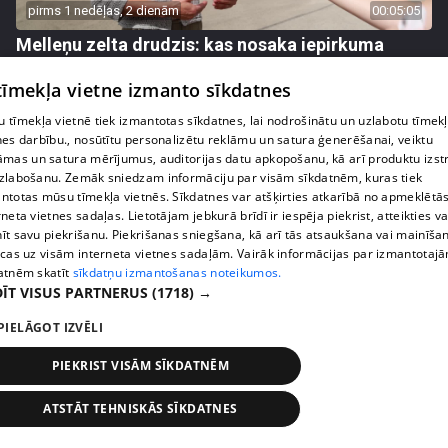
pirms 1 nedēļas, 2 dienām
00:05:05
Melleņu zelta drudzis: kas nosaka iepirkuma
cenu?
 tīmekļa vietne izmanto sīkdatnes
409. epizode
 tīmekļa vietnē tiek izmantotas sīkdatnes, lai nodrošinātu un uzlabotu tīmek
nes darbību., nosūtītu personalizētu reklāmu un satura ģenerēšanai, veiktu
āmas un satura mērījumus, auditorijas datu apkopošanu, kā arī produktu izst
zlabošanu. Zemāk sniedzam informāciju par visām sīkdatnēm, kuras tiek
ntotas mūsu tīmekļa vietnēs. Sīkdatnes var atšķirties atkarībā no apmeklētā
rneta vietnes sadaļas. Lietotājam jebkurā brīdī ir iespēja piekrist, atteikties va
īt savu piekrišanu. Piekrišanas sniegšana, kā arī tās atsaukšana vai mainīša
ecas uz visām interneta vietnes sadaļām. Vairāk informācijas par izmantotaj
atnēm skatīt
sīkdatņu izmantošanas noteikumos.
ĪT VISUS PARTNERUS
(1718) →
PIELĀGOT IZVĒLI
pirms 1 nedēļas, 2 dienām
00:02:49
PIEKRIST VISĀM SĪKDATNĒM
Ogas un sēnes šogad dārgākas, bet uzpirkšanas
punktos to krietni mazāk
ATSTĀT TEHNISKĀS SĪKDATNES
409. epizode