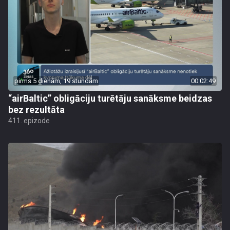
pirms 5 dienām, 19 stundām
00:02:49
“airBaltic” obligāciju turētāju sanāksme beidzas
bez rezultāta
411. epizode