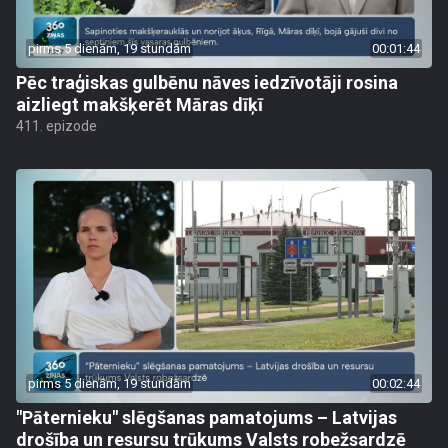
pirms 5 dienām, 19 stundām
00:01:44
Pēc traģiskas gulbēnu nāves iedzīvotāji rosina
aizliegt makšķerēt Māras dīķī
411. epizode
pirms 5 dienām, 19 stundām
00:02:44
"Pāternieku" slēgšanas pamatojums – Latvijas
drošība un resursu trūkums Valsts robežsardzē