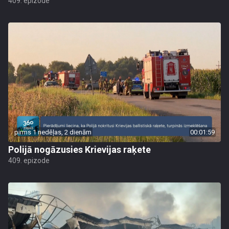
409. epizode
pirms 1 nedēļas, 2 dienām
00:01:59
Polijā nogāzusies Krievijas raķete
409. epizode