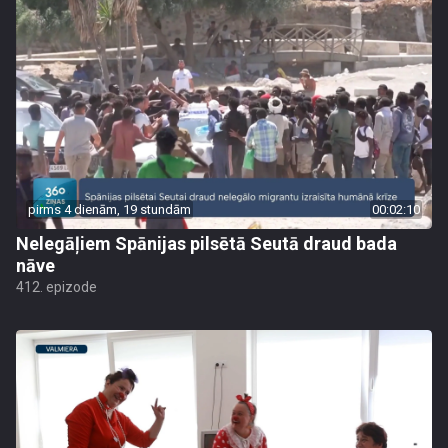
pirms 4 dienām, 19 stundām
00:02:10
Nelegāļiem Spānijas pilsētā Seutā draud bada
nāve
412. epizode