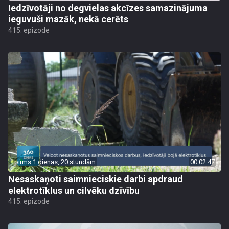
Iedzīvotāji no degvielas akcīzes samazinājuma
ieguvuši mazāk, nekā cerēts
415. epizode
pirms 1 dienas, 20 stundām
00:02:47
Nesaskaņoti saimnieciskie darbi apdraud
elektrotīklus un cilvēku dzīvību
415. epizode