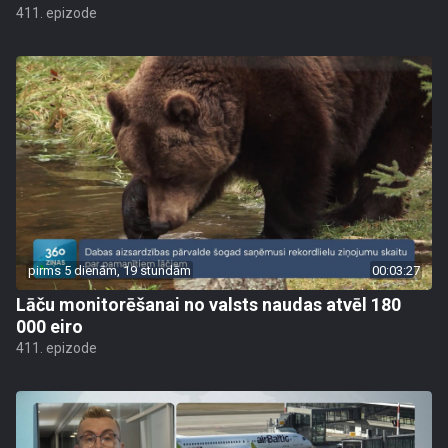
411. epizode
pirms 5 dienām, 19 stundām
00:03:27
Lāču monitorēšanai no valsts naudas atvēl 180
000 eiro
411. epizode