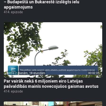
– Budapeštā un Bukarestē izslēgts ielu
apgaismojums
414. epizode
pirms 2 dienām, 18 stundām
00:02:35
Par vairāk nekā 6 miljoniem eiro Latvijas
pašvaldībās mainīs novecojušos gaismas avotus
414. epizode