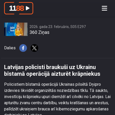
Latvijas policisti braukuši uz Ukrainu
bīstamā operācijā aizturēt krāpniekus
2026. gada 23. februāris, S05 E297
360 Ziņas
Dalies
Latvijas policisti braukuši uz Ukrainu
bīstamā operācijā aizturēt krāpniekus
Policistiem bīstamā operācijā Ukrainas pilsētā Dņipro
izdevies likvidēt organizētās noziedzības tīklu. Tā saukto,
investīciju krāpnieku upuri diemžēl arī cilvēki no Latvijas. Lai
apturētu zvanu centru darbību, veiktu kratīšanas un arestus,
palīdzēt ukraiņiem brauca arī kibernoziegumu apkarošanas