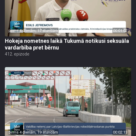
pirms 4 dienām, 17 stundām
00:01:02
Hokeja nometnes laikā Tukumā notikusi seksuāla
vardarbība pret bērnu
412. epizode
pirms 4 dienām, 19 stundām
00:02:13