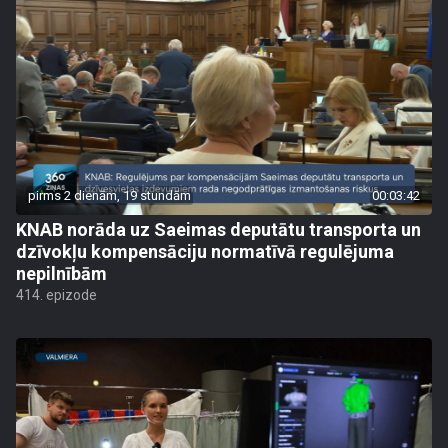
pirms 2 dienām, 19 stundām
00:03:42
KNAB norāda uz Saeimas deputātu transporta un
dzīvokļu kompensāciju normatīvā regulējuma
nepilnībām
414. epizode