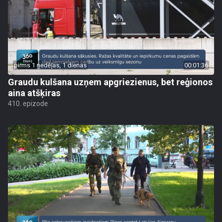
pirms 1 nedēļas, 1 dienas
00:01:36
Graudu kulšana uzņem apgriezienus, bet reģionos
aina atšķiras
410. epizode