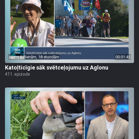
pirms 5 dienām, 18 stundām
00:01:45
Katoļticīgie sāk svētceļojumu uz Aglonu
411. epizode