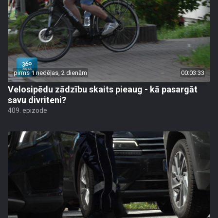
pirms 1 nedēļas, 2 dienām
00:03:33
Velosipēdu zādzību skaits pieaug - kā pasargāt
savu divriteni?
409. epizode