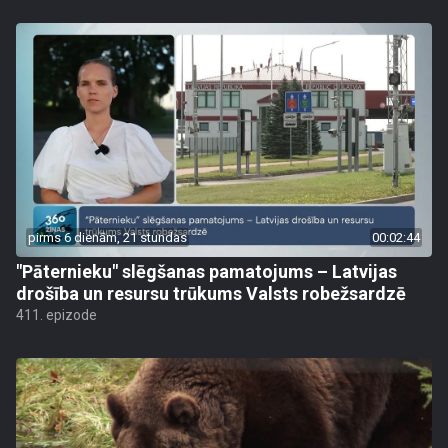
pirms 6 dienām, 21 stundas
00:02:44
"Pāternieku" slēgšanas pamatojums – Latvijas
drošība un resursu trūkums Valsts robežsardzē
411. epizode