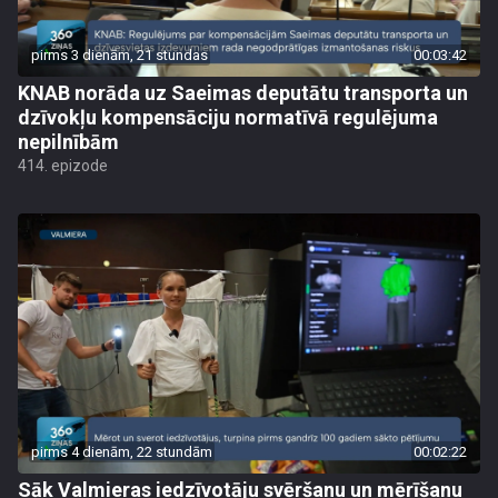
pirms 3 dienām, 21 stundas
00:03:42
KNAB norāda uz Saeimas deputātu transporta un
dzīvokļu kompensāciju normatīvā regulējuma
nepilnībām
414. epizode
pirms 4 dienām, 22 stundām
00:02:22
Sāk Valmieras iedzīvotāju svēršanu un mērīšanu