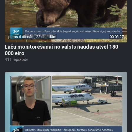
pirms 6 dienām, 22 stundām
00:03:27
Lāču monitorēšanai no valsts naudas atvēl 180
000 eiro
411. epizode