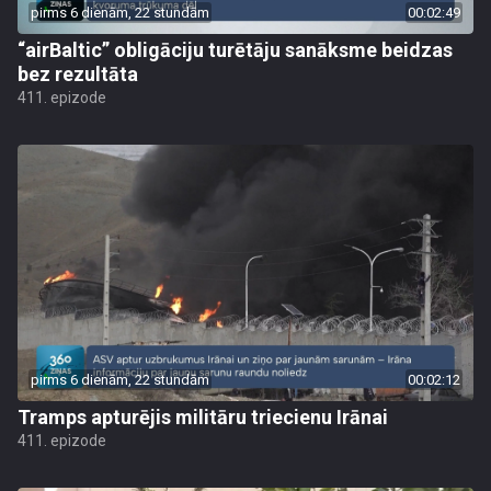
pirms 6 dienām, 22 stundām
00:02:49
“airBaltic” obligāciju turētāju sanāksme beidzas
bez rezultāta
411. epizode
pirms 6 dienām, 22 stundām
00:02:12
Tramps apturējis militāru triecienu Irānai
411. epizode