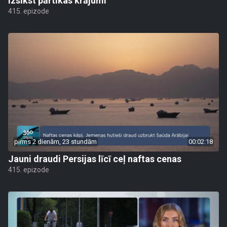
izsīkst pārtikas krājumi
415. epizode
pirms 2 dienām, 23 stundām
00:02:18
Jauni draudi Persijas līcī ceļ naftas cenas
415. epizode