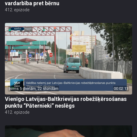
vardarbība pret bērnu
412. epizode
pirms 5 dienām, 22 stundām
00:02:13
Vienīgo Latvijas-Baltkrievijas robežšķērsošanas
punktu “Pāternieki” neslēgs
412. epizode