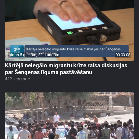
pirms 5 dienām, 22 stundām
00:03:08
Kārtējā nelegālo migrantu krīze raisa diskusijas
par Šengenas līguma pastāvēšanu
412. epizode