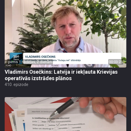
pirms 1 nedēļas, 2 dienām
00:03:23
Vladimirs Osečkins: Latvija ir iekļauta Krievijas
operatīvās izstrādes plānos
410. epizode