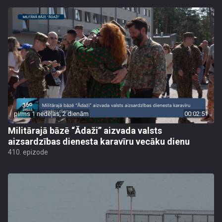
pirms 1 nedēļas, 2 dienām
00:02:51
Militārajā bāzē “Ādaži” aizvada valsts
aizsardzības dienesta karavīru vecāku dienu
410. epizode