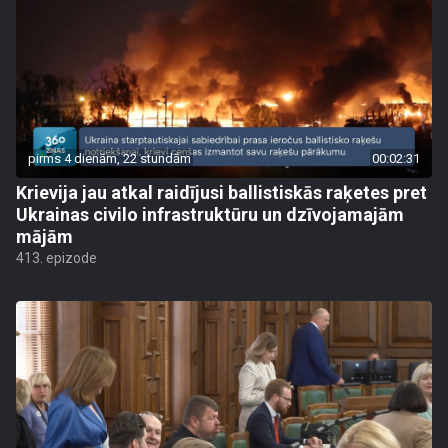
pirms 4 dienām, 22 stundām
00:02:31
Krievija jau atkal raidījusi ballistiskās raķetes pret
Ukrainas civilo infrastruktūru un dzīvojamajām
mājām
413. epizode