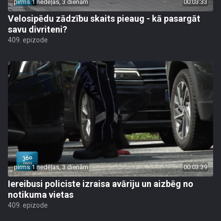
pirms 1 nedēļas, 3 dienām
00:03:33
Velosipēdu zādzību skaits pieaug - kā pasargāt
savu divriteni?
409. epizode
pirms 1 nedēļas, 3 dienām
00:03:39
Iereibusi policiste izraisa avāriju un aizbēg no
notikuma vietas
409. epizode