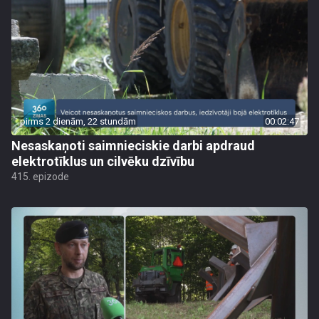
pirms 2 dienām, 22 stundām
00:02:47
Nesaskaņoti saimnieciskie darbi apdraud
elektrotīklus un cilvēku dzīvību
415. epizode