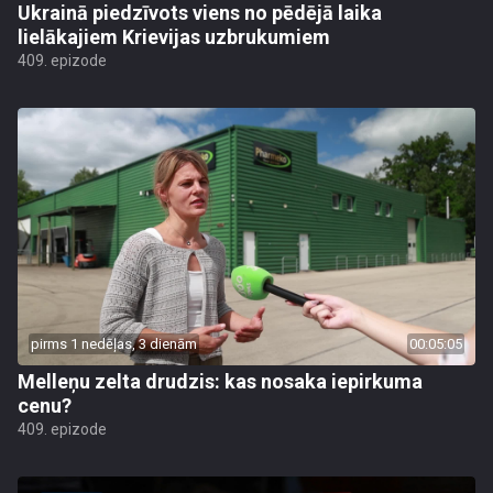
Ukrainā piedzīvots viens no pēdējā laika
lielākajiem Krievijas uzbrukumiem
409. epizode
pirms 1 nedēļas, 3 dienām
00:05:05
Melleņu zelta drudzis: kas nosaka iepirkuma
cenu?
409. epizode