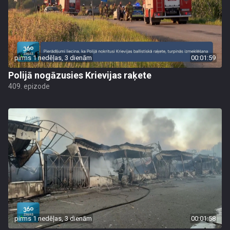
pirms 1 nedēļas, 3 dienām
00:01:59
Polijā nogāzusies Krievijas raķete
409. epizode
pirms 1 nedēļas, 3 dienām
00:01:58