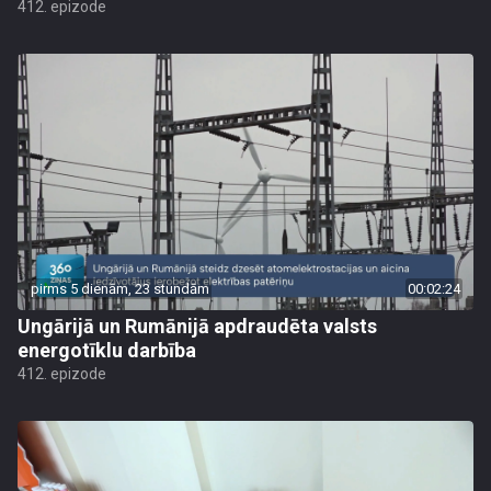
412. epizode
pirms 5 dienām, 23 stundām
00:02:24
Ungārijā un Rumānijā apdraudēta valsts
energotīklu darbība
412. epizode