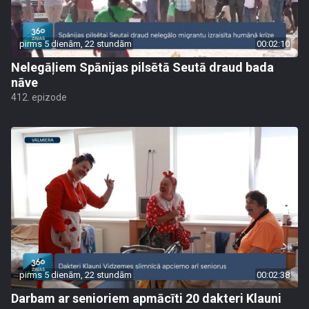
pirms 5 dienām, 22 stundām
00:02:10
Nelegāļiem Spānijas pilsētā Seutā draud bada
nāve
412. epizode
pirms 5 dienām, 22 stundām
00:02:38
Darbam ar senioriem apmācīti 20 dakteri Klauni