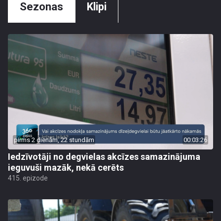
Sezonas
Klipi
pirms 2 dienām, 22 stundām
00:03:26
Iedzīvotāji no degvielas akcīzes samazinājuma
ieguvuši mazāk, nekā cerēts
415. epizode