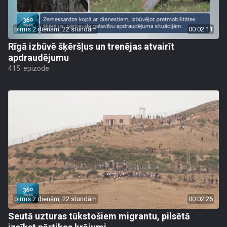
pirms 2 dienām, 22 stundām
00:02:11
Rīgā izbūvē šķēršļus un trenējas atvairīt
apdraudējumu
415. epizode
pirms 2 dienām, 22 stundām
00:02:25
Seutā uzturas tūkstošiem migrantu, pilsētā