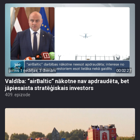
pirms 1 nedēļas, 3 dienām
00:02:27
Valdība: “airBaltic” nākotne nav apdraudēta, bet
jāpiesaista stratēģiskais investors
409. epizode