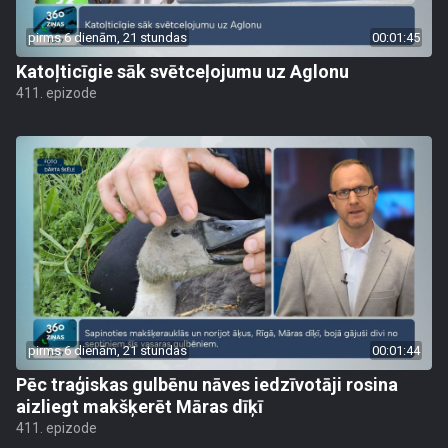
pirms 6 dienām, 21 stundas
00:01:45
Katoļticīgie sāk svētceļojumu uz Aglonu
411. epizode
pirms 6 dienām, 21 stundas
00:01:44
Pēc traģiskas gulbēnu nāves iedzīvotāji rosina
aizliegt makšķerēt Māras dīķī
411. epizode