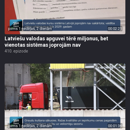
pirms 1 nedēļas, 2 dienām
00:02:21
Latviešu valodas apguvei tērē miljonus, bet
vienotas sistēmas joprojām nav
410. epizode
pirms 1 nedēļas, 2 dienām
00:01:36