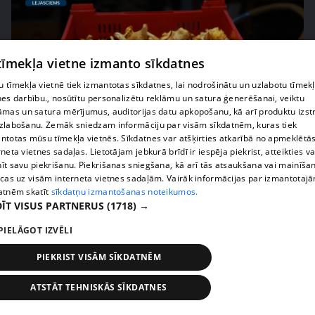
 tīmekļa vietne izmanto sīkdatnes
 tīmekļa vietnē tiek izmantotas sīkdatnes, lai nodrošinātu un uzlabotu tīmek
nes darbību., nosūtītu personalizētu reklāmu un satura ģenerēšanai, veiktu
āmas un satura mērījumus, auditorijas datu apkopošanu, kā arī produktu izst
zlabošanu. Zemāk sniedzam informāciju par visām sīkdatnēm, kuras tiek
ntotas mūsu tīmekļa vietnēs. Sīkdatnes var atšķirties atkarībā no apmeklētā
pirms 1 nedēļas, 3 dienām
00:02:49
rneta vietnes sadaļas. Lietotājam jebkurā brīdī ir iespēja piekrist, atteikties va
Ogas un sēnes šogad dārgākas, bet uzpirkšanas
īt savu piekrišanu. Piekrišanas sniegšana, kā arī tās atsaukšana vai mainīša
ecas uz visām interneta vietnes sadaļām. Vairāk informācijas par izmantotaj
punktos to krietni mazāk
atnēm skatīt
sīkdatņu izmantošanas noteikumos.
409. epizode
ĪT VISUS PARTNERUS
(1718) →
PIELĀGOT IZVĒLI
PIEKRIST VISĀM SĪKDATNĒM
ATSTĀT TEHNISKĀS SĪKDATNES