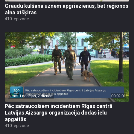
Graudu kulšana uzņem apgriezienus, bet reģionos
aina atšķiras
410. epizode
pirms 1 nedēļas, 2 dienām
00:02:01
Pēc satraucošiem incidentiem Rīgas centrā
Latvijas Aizsargu organizācija dodas ielu
apgaitās
410. epizode