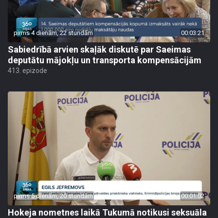
pirms 4 dienām, 22 stundām
00:03:21
Sabiedrībā arvien skaļāk diskutē par Saeimas
deputātu mājokļu un transporta kompensācijām
413. epizode
pirms 5 dienām, 20 stundām
00:01:02
Hokeja nometnes laikā Tukumā notikusi seksuāla