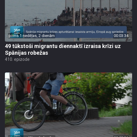
pirms 1 nedēļas, 2 dienām
00:03:34
49 tūkstoši migrantu diennaktī izraisa krīzi uz
Spānijas robežas
410. epizode