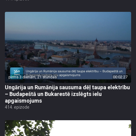
pirms 3 dienām, 21 stundas
00:02:27
Ungārija un Rumānija sausuma dēļ taupa elektrību
– Budapeštā un Bukarestē izslēgts ielu
apgaismojums
414. epizode