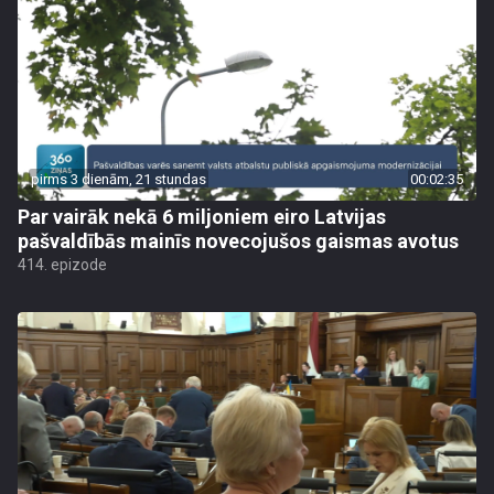
pirms 3 dienām, 21 stundas
00:02:35
Par vairāk nekā 6 miljoniem eiro Latvijas
pašvaldībās mainīs novecojušos gaismas avotus
414. epizode