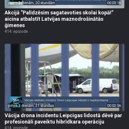
pirms 3 dienām, 20 stundām
00:03:16
Akcijā “Palīdzēsim sagatavoties skolai kopā!”
aicina atbalstīt Latvijas maznodrošinātās
ģimenes
414. epizode
pirms 3 dienām, 21 stundas
00:02:56
Vācija drona incidentu Leipcigas lidostā dēvē par
profesionāli paveiktu hibrīdkara operāciju
414. epizode