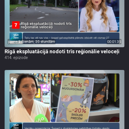
pirms 3 dienām, 20 stundām
00:01:35
Rīgā ekspluatācijā nodoti trīs reģionālie veloceļi
414. epizode