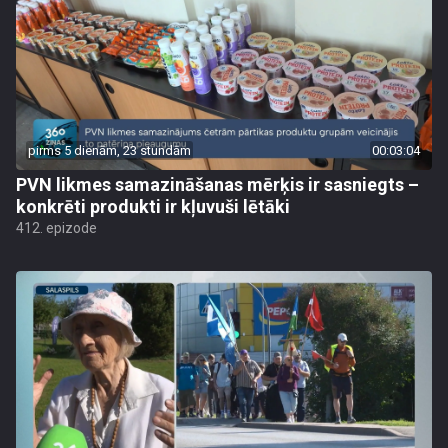
pirms 5 dienām, 23 stundām
00:03:04
PVN likmes samazināšanas mērķis ir sasniegts –
konkrēti produkti ir kļuvuši lētāki
412. epizode