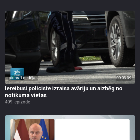
pirms 1 nedēļas
00:03:39
Iereibusi policiste izraisa avāriju un aizbēg no
notikuma vietas
409. epizode