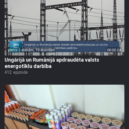
pirms 2 dienām, 19 stundām
00:02:24
Ungārijā un Rumānijā apdraudēta valsts
energotīklu darbība
412. epizode