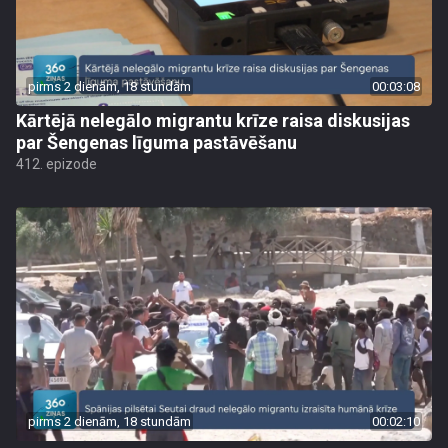
pirms 2 dienām, 18 stundām
00:03:08
Kārtējā nelegālo migrantu krīze raisa diskusijas
par Šengenas līguma pastāvēšanu
412. epizode
pirms 2 dienām, 18 stundām
00:02:10