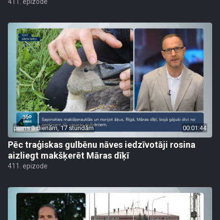
411. epizode
pirms 3 dienām, 17 stundām
00:01:44
Pēc traģiskas gulbēnu nāves iedzīvotāji rosina
aizliegt makšķerēt Māras dīķī
411. epizode