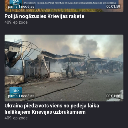
pirms 1 nedēļas
00:01:59
Polijā nogāzusies Krievijas raķete
409. epizode
pirms 1 nedēļas
00:01:58
Ukrainā piedzīvots viens no pēdējā laika
lielākajiem Krievijas uzbrukumiem
409. epizode