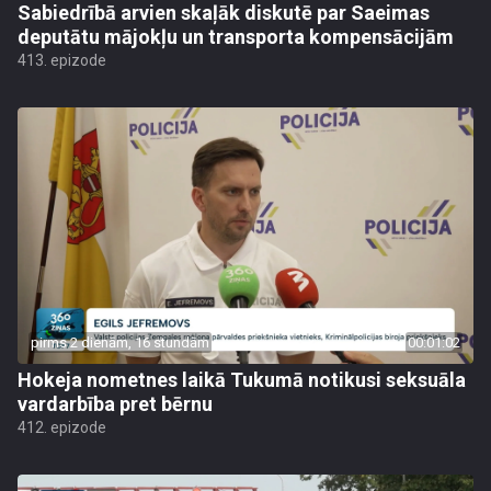
Sabiedrībā arvien skaļāk diskutē par Saeimas
deputātu mājokļu un transporta kompensācijām
413. epizode
pirms 2 dienām, 16 stundām
00:01:02
Hokeja nometnes laikā Tukumā notikusi seksuāla
vardarbība pret bērnu
412. epizode