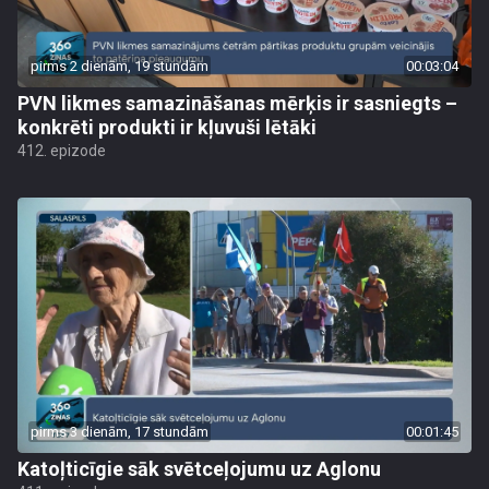
pirms 2 dienām, 19 stundām
00:03:04
PVN likmes samazināšanas mērķis ir sasniegts –
konkrēti produkti ir kļuvuši lētāki
412. epizode
pirms 3 dienām, 17 stundām
00:01:45
Katoļticīgie sāk svētceļojumu uz Aglonu