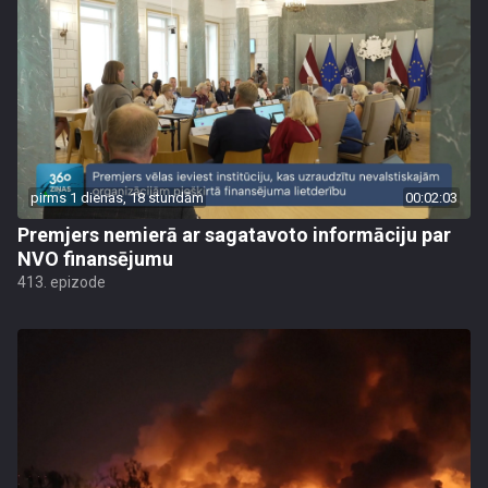
pirms 1 dienas, 18 stundām
00:02:03
Premjers nemierā ar sagatavoto informāciju par
NVO finansējumu
413. epizode