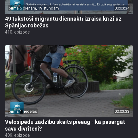
pirms 6 dienām, 19 stundām
00:03:34
49 tūkstoši migrantu diennaktī izraisa krīzi uz
Spānijas robežas
410. epizode
pirms 1 nedēļas
00:03:33
Velosipēdu zādzību skaits pieaug - kā pasargāt
savu divriteni?
409. epizode