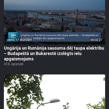
pirms 17 stundām
00:02:27
Ungārija un Rumānija sausuma dēļ taupa elektrību
– Budapeštā un Bukarestē izslēgts ielu
apgaismojums
414. epizode