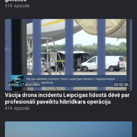
414. epizode
pirms 17 stundām
00:02:56
Vācija drona incidentu Leipcigas lidostā dēvē par
profesionāli paveiktu hibrīdkara operāciju
414. epizode