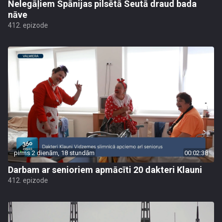
Nelegāļiem Spānijas pilsētā Seutā draud bada
nāve
412. epizode
pirms 2 dienām, 18 stundām
00:02:38
Darbam ar senioriem apmācīti 20 dakteri Klauni
412. epizode