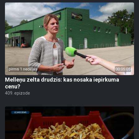
pirms 1 nedēļas
00:05:05
Melleņu zelta drudzis: kas nosaka iepirkuma
cenu?
409. epizode