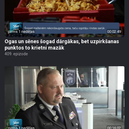
pirms 1 nedēļas
00:02:49
Ogas un sēnes šogad dārgākas, bet uzpirkšanas
punktos to krietni mazāk
409. epizode
pirms 1 nedēļas
00:16:02