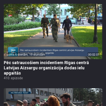
pirms 6 dienām, 19 stundām
00:02:01
Pēc satraucošiem incidentiem Rīgas centrā
Latvijas Aizsargu organizācija dodas ielu
apgaitās
410. epizode