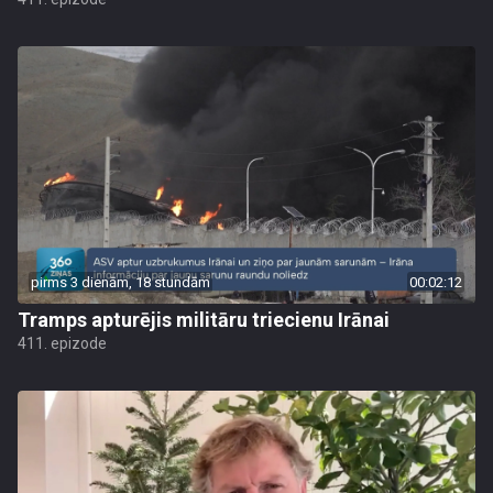
pirms 3 dienām, 18 stundām
00:02:12
Tramps apturējis militāru triecienu Irānai
411. epizode