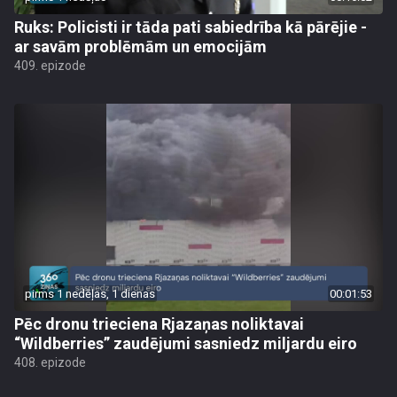
Ruks: Policisti ir tāda pati sabiedrība kā pārējie -
ar savām problēmām un emocijām
409. epizode
pirms 1 nedēļas, 1 dienas
00:01:53
Pēc dronu trieciena Rjazaņas noliktavai
“Wildberries” zaudējumi sasniedz miljardu eiro
408. epizode