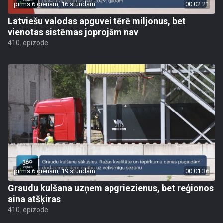
pirms 6 dienām, 16 stundām
00:02:21
Latviešu valodas apguvei tērē miljonus, bet
vienotas sistēmas joprojām nav
410. epizode
pirms 6 dienām, 19 stundām
00:01:36
Graudu kulšana uzņem apgriezienus, bet reģionos
aina atšķiras
410. epizode