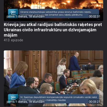
pirms 1 dienas, 18 stundām
00:02:31
Krievija jau atkal raidījusi ballistiskās raķetes pret
Ukrainas civilo infrastruktūru un dzīvojamajām
mājām
413. epizode
pirms 1 dienas, 18 stundām
00:03:21