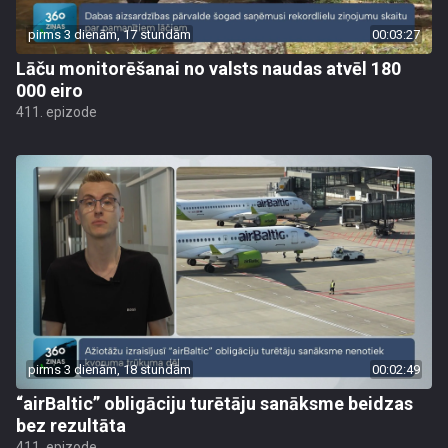
pirms 3 dienām, 17 stundām
00:03:27
Lāču monitorēšanai no valsts naudas atvēl 180
000 eiro
411. epizode
pirms 3 dienām, 18 stundām
00:02:49
“airBaltic” obligāciju turētāju sanāksme beidzas
bez rezultāta
411. epizode