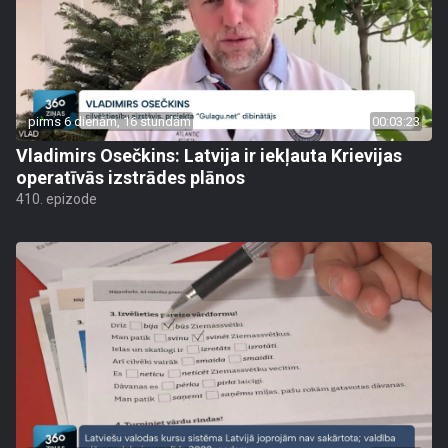
pirms 6 dienām, 16 stundām
00:03:23
Vladimirs Osečkins: Latvija ir iekļauta Krievijas
operatīvās izstrādes plānos
410. epizode