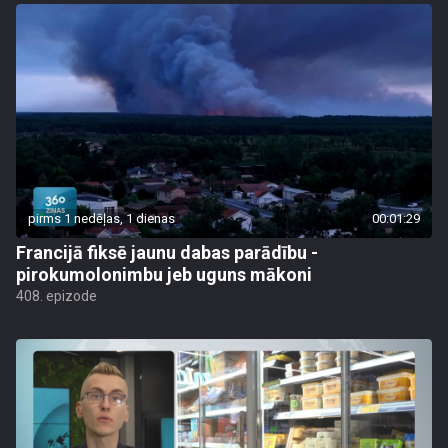
pirms 1 nedēļas, 1 dienas
00:01:29
Francijā fiksē jaunu dabas parādību -
pirokumolonimbu jeb uguns mākoni
408. epizode