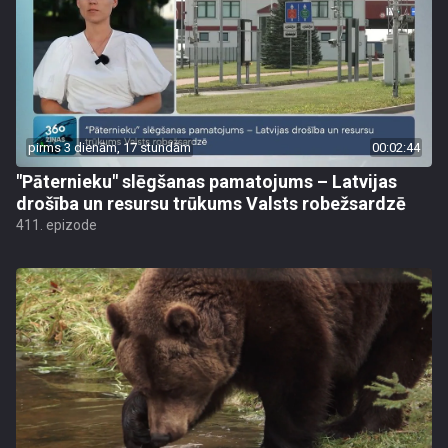
pirms 3 dienām, 17 stundām
00:02:44
"Pāternieku" slēgšanas pamatojums – Latvijas
drošība un resursu trūkums Valsts robežsardzē
411. epizode