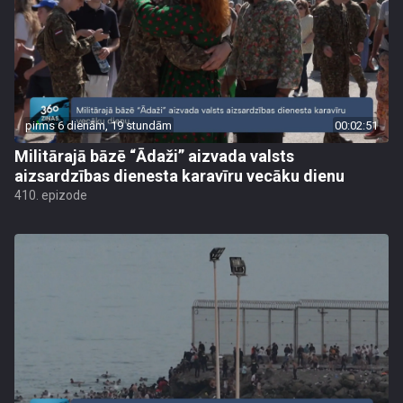
pirms 6 dienām, 19 stundām
00:02:51
Militārajā bāzē “Ādaži” aizvada valsts
aizsardzības dienesta karavīru vecāku dienu
410. epizode