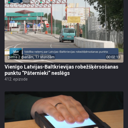
pirms 2 dienām, 17 stundām
00:02:13
Vienīgo Latvijas-Baltkrievijas robežšķērsošanas
punktu “Pāternieki” neslēgs
412. epizode