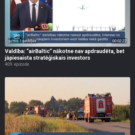
pirms 1 nedēļas
00:02:27
Valdība: “airBaltic” nākotne nav apdraudēta, bet
jāpiesaista stratēģiskais investors
409. epizode