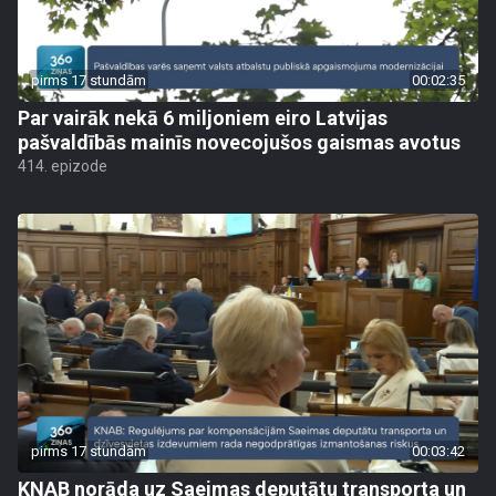
pirms 17 stundām
00:02:35
Par vairāk nekā 6 miljoniem eiro Latvijas
pašvaldībās mainīs novecojušos gaismas avotus
414. epizode
pirms 17 stundām
00:03:42
KNAB norāda uz Saeimas deputātu transporta un