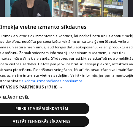
 tīmekļa vietne izmanto sīkdatnes
pirms 1 nedēļas, 1 dienas
00:03:37
 tīmekļa vietnē tiek izmantotas sīkdatnes, lai nodrošinātu un uzlabotu tīmek
Pārtiku pērkam vairāk, bet vai “zemo cenu grozs”
nes darbību., nosūtītu personalizētu reklāmu un satura ģenerēšanai, veiktu
āmas un satura mērījumus, auditorijas datu apkopošanu, kā arī produktu izst
tiešām samazina kopējo čeku?
zlabošanu. Zemāk sniedzam informāciju par visām sīkdatnēm, kuras tiek
408. epizode
ntotas mūsu tīmekļa vietnēs. Sīkdatnes var atšķirties atkarībā no apmeklētā
rneta vietnes sadaļas. Lietotājam jebkurā brīdī ir iespēja piekrist, atteikties va
īt savu piekrišanu. Piekrišanas sniegšana, kā arī tās atsaukšana vai mainīša
ecas uz visām interneta vietnes sadaļām. Vairāk informācijas par izmantotaj
atnēm skatīt
sīkdatņu izmantošanas noteikumos.
ĪT VISUS PARTNERUS
(1718) →
PIELĀGOT IZVĒLI
PIEKRIST VISĀM SĪKDATNĒM
ATSTĀT TEHNISKĀS SĪKDATNES
pirms 1 nedēļas, 1 dienas
00:00:56