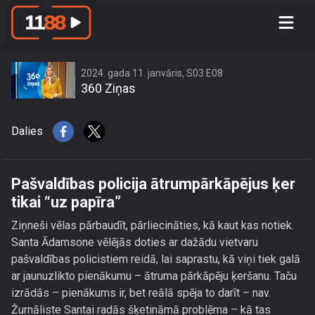
Pašvaldības policija ātrumpārkāpējus
ķer tikai “uz papīra”
2024. gada 11. janvāris, S03 E08
360 Ziņas
Dalies
Pašvaldības policija ātrumpārkāpējus ķer
tikai “uz papīra”
Ziņneši vēlas pārbaudīt, pārliecināties, kā kaut kas notiek.
Santa Ādamsone vēlējās doties ar dažādu vietvaru
pašvaldības policistiem reidā, lai saprastu, kā viņi tiek galā
ar jaunuzlikto pienākumu – ātruma pārkāpēju ķeršanu. Taču
izrādās – pienākums ir, bet reālā spēja to darīt – nav.
Žurnāliste Santai radās šķetināmā problēma – kā tas