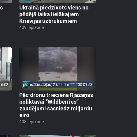
as
Ukrainā piedzīvots viens no
pēdējā laika lielākajiem
Krievijas uzbrukumiem
409. epizode
16:02
pirms 1 nedēļas, 2 dienām
00:01:53
Pēc dronu trieciena Rjazaņas
noliktavai “Wildberries”
zaudējumi sasniedz miljardu
eiro
408. epizode