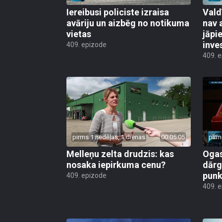
Iereibusi policiste izraisa
Vald
avāriju un aizbēg no notikuma
nav 
vietas
jāpi
inve
409. epizode
409. 
pirms 1 nedēļas, 1 dienas
00:05:05
pirm
Melleņu zelta drudzis: kas
Ogas
nosaka iepirkuma cenu?
dārg
punk
409. epizode
409. 