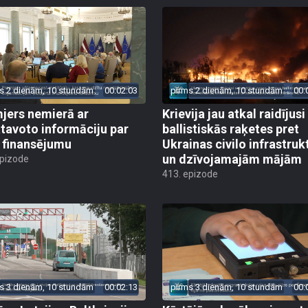
s 2 dienām, 10 stundām
00:02:03
pirms 2 dienām, 10 stundām
00:
jers nemierā ar
Krievija jau atkal raidījusi
tavoto informāciju par
ballistiskās raķetes pret
finansējumu
Ukrainas civilo infrastruk
un dzīvojamajām mājām
epizode
413. epizode
s 3 dienām, 10 stundām
00:02:13
pirms 3 dienām, 10 stundām
00: