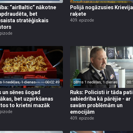
ība: “airBaltic” nākotne
Polijā nogāzusies Krievij
apdraudēta, bet
raķete
esaista stratēģiskais
409. epizode
stors
epizode
s 1 nedēļas, 1 dienas
00:02:49
pirms 1 nedēļas, 1 dienas
00:
 un sēnes šogad
Ruks: Policisti ir tāda pati
ākas, bet uzpirkšanas
sabiedrība kā pārējie - ar
tos to krietni mazāk
savām problēmām un
emocijām
epizode
409. epizode