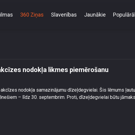
ilmas
360 Ziņas
Slavenības
Jaunākie
Populārā
āt samazinātās akcīzes nodokļa likmes piemērošanu
akcīzes nodokļa likmes piemērošanu
 akcīzes nodokļa samazinājumu dīzeļdegvielai. Šis lēmums ļaut
nešiem – līdz 30. septembrim. Proti, dīzeļdegvielai būtu jāmak