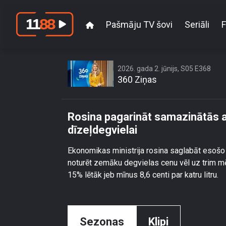
Pašmāju TV šovi
Seriāli
F
Rosina pagarin
2026. gada 2. jūnijs, S05 E368
360 Ziņas
Rosina pagarināt samazinātās 
dīzeļdegvielai
Ekonomikas ministrija rosina saglabāt esošo
noturēt zemāku degvielas cenu vēl uz trim mē
15% lētāk jeb mīnus 8,6 centi par katru litru.
Sezonas
Klipi