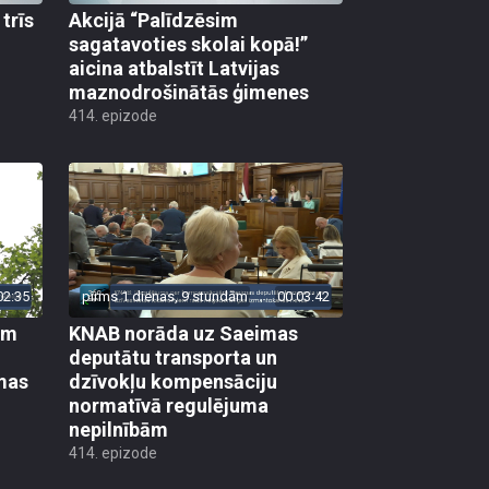
trīs
Akcijā “Palīdzēsim
sagatavoties skolai kopā!”
aicina atbalstīt Latvijas
maznodrošinātās ģimenes
414. epizode
02:35
pirms 1 dienas, 9 stundām
00:03:42
em
KNAB norāda uz Saeimas
deputātu transporta un
mas
dzīvokļu kompensāciju
normatīvā regulējuma
nepilnībām
414. epizode