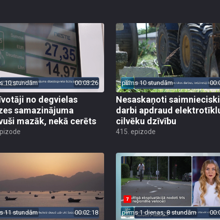
s 10 stundām
00:03:26
pirms 10 stundām
00:
īvotāji no degvielas
Nesaskaņoti saimniecisk
zes samazinājuma
darbi apdraud elektrotīkl
vuši mazāk, nekā cerēts
cilvēku dzīvību
epizode
415. epizode
s 11 stundām
00:02:18
pirms 1 dienas, 8 stundām
00: