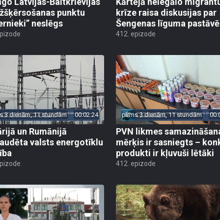
īgo Latvijas-Baltkrievijas
Kārtējā nelegālo migrant
žšķērsošanas punktu
krīze raisa diskusijas par
ernieki” neslēgs
Šengenas līguma pastāv
epizode
412. epizode
s 3 dienām, 11 stundām
00:02:24
pirms 3 dienām, 11 stundām
00:
rijā un Rumānijā
PVN likmes samazināšan
audēta valsts energotīklu
mērķis ir sasniegts – kon
ība
produkti ir kļuvuši lētāki
epizode
412. epizode