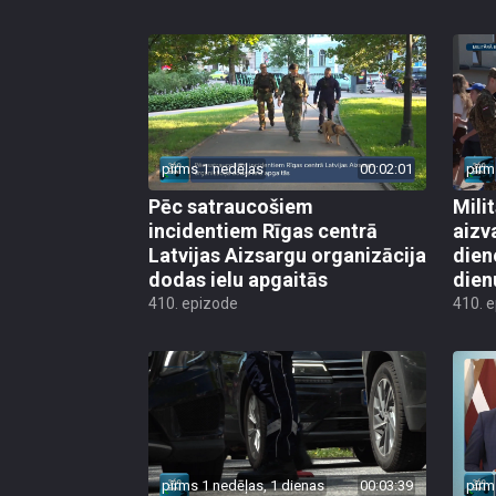
pirms 1 nedēļas
00:02:01
pirm
Pēc satraucošiem
Mili
incidentiem Rīgas centrā
aizv
Latvijas Aizsargu organizācija
dien
dodas ielu apgaitās
dien
410. epizode
410. 
pirms 1 nedēļas, 1 dienas
00:03:39
pirm