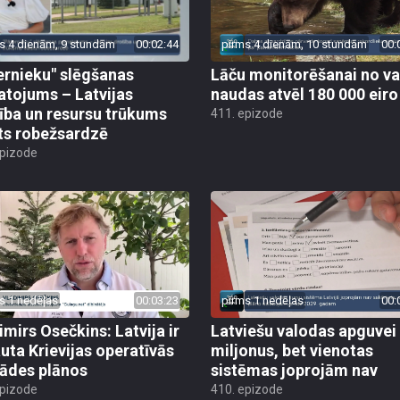
s 4 dienām, 9 stundām
00:02:44
pirms 4 dienām, 10 stundām
00:
ernieku" slēgšanas
Lāču monitorēšanai no va
tojums – Latvijas
naudas atvēl 180 000 eiro
ība un resursu trūkums
411. epizode
ts robežsardzē
epizode
s 1 nedēļas
00:03:23
pirms 1 nedēļas
00:
imirs Osečkins: Latvija ir
Latviešu valodas apguvei
auta Krievijas operatīvās
miljonus, bet vienotas
rādes plānos
sistēmas joprojām nav
epizode
410. epizode