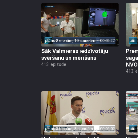
pirms 2 dienām, 10 stundām
00:02:22
pirm
Sāk Valmieras iedzīvotāju
Prem
svēršanu un mērīšanu
saga
NVO 
413. epizode
413. 
pirms 3 dienām, 8 stundām
00:01:02
pirm