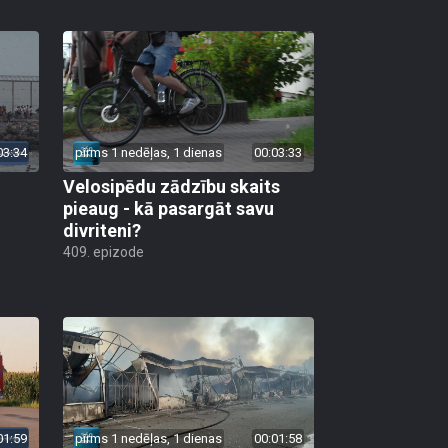
03:34
pirms 1 nedēļas, 1 dienas
00:03:33
Velosipēdu zādzību skaits
pieaug - kā pasargāt savu
divriteni?
409. epizode
01:59
pirms 1 nedēļas, 1 dienas
00:01:58