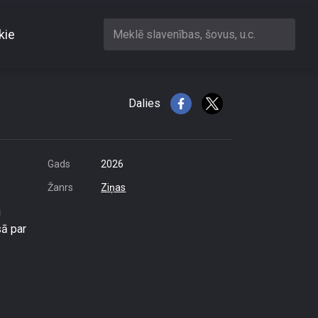
kie
Meklē slavenības, šovus, u.c.
 dīzeļdegvielai
Dalies
Gads
2026
Žanrs
Ziņas
u
sā par