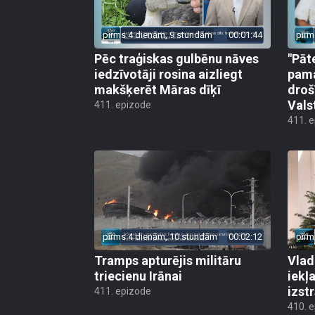
pirms 4 dienām, 9 stundām
00:01:44
pirm
Pēc traģiskas gulbēnu nāves
"Pāt
iedzīvotāji rosina aizliegt
pama
makšķerēt Māras dīķī
droš
Vals
411. epizode
411. 
pirms 4 dienām, 10 stundām
00:02:12
pirm
Tramps apturējis militāru
Vlad
triecienu Irānai
iekļ
izst
411. epizode
410. 