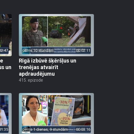
02:47
pirms 10 stundām
00:02:11
ie
Rīgā izbūvē šķēršļus un
us un
trenējas atvairīt
apdraudējumu
415. epizode
01:35
pirms 1 dienas, 9 stundām
00:03:16