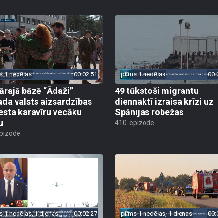
s 1 nedēļas
00:02:51
pirms 1 nedēļas
00:
tārajā bāzē “Ādaži”
49 tūkstoši migrantu
ada valsts aizsardzības
diennaktī izraisa krīzi uz
esta karavīru vecāku
Spānijas robežas
u
410. epizode
epizode
s 1 nedēļas, 1 dienas
00:02:27
pirms 1 nedēļas, 1 dienas
00: