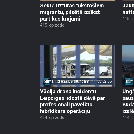
Seutā uzturas tūkstošiem
Jauni
migrantu, pilsētā izsīkst
naft
pārtikas krājumi
415. 
415. epizode
pirms 1 dienas, 9 stundām
00:02:56
pirm
Vācija drona incidentu
Ungā
Leipcigas lidostā dēvē par
saus
profesionāli paveiktu
Buda
hibrīdkara operāciju
izsl
414. epizode
414. 