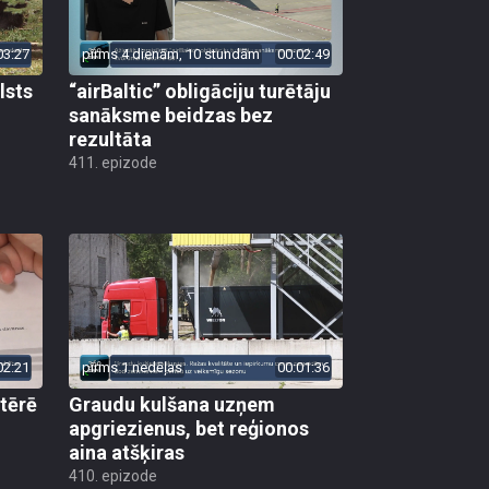
03:27
pirms 4 dienām, 10 stundām
00:02:49
lsts
“airBaltic” obligāciju turētāju
sanāksme beidzas bez
rezultāta
411. epizode
02:21
pirms 1 nedēļas
00:01:36
 tērē
Graudu kulšana uzņem
apgriezienus, bet reģionos
aina atšķiras
410. epizode