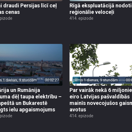
 draudi Persijas līcī ceļ
Rīgā ekspluatācijā nodoti 
as cenas
reģionālie veloceļi
epizode
414. epizode
s 1 dienas, 9 stundām
00:02:27
pirms 1 dienas, 9 stundām
00:
rija un Rumānija
Par vairāk nekā 6 miljoni
uma dēļ taupa elektrību –
eiro Latvijas pašvaldībās
peštā un Bukarestē
mainīs novecojušos gais
ēgts ielu apgaismojums
avotus
epizode
414. epizode