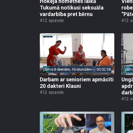
Hokeja nometnes laikā
Vien
Tukumā notikusi seksuāla
robe
vardarbība pret bērnu
“Pāt
412. epizode
412. 
pirms 3 dienām, 10 stundām
00:02:38
pirm
Darbam ar senioriem apmācīti
Ungā
20 dakteri Klauni
apdr
darb
412. epizode
412. 