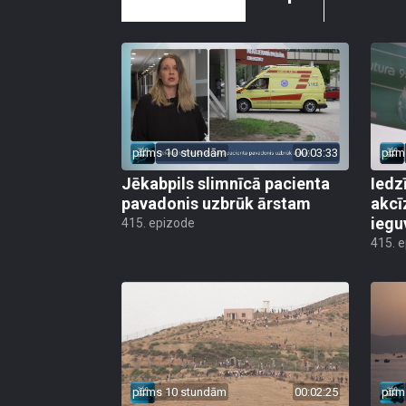
pirms 10 stundām
00:03:33
pirm
Jēkabpils slimnīcā pacienta
Iedz
pavadonis uzbrūk ārstam
akcī
iegu
415. epizode
415. 
pirms 10 stundām
00:02:25
pirm