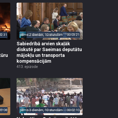
02:31
pirms 2 dienām, 10 stundām
00:03:21
Sabiedrībā arvien skaļāk
diskutē par Saeimas deputātu
tūru
mājokļu un transporta
kompensācijām
413. epizode
03:08
pirms 3 dienām, 10 stundām
00:02:10