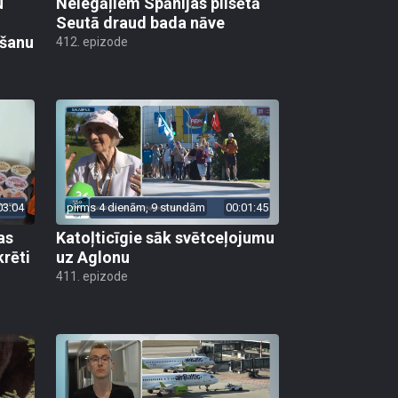
u
Nelegāļiem Spānijas pilsētā
Seutā draud bada nāve
ēšanu
412. epizode
03:04
pirms 4 dienām, 9 stundām
00:01:45
as
Katoļticīgie sāk svētceļojumu
krēti
uz Aglonu
411. epizode