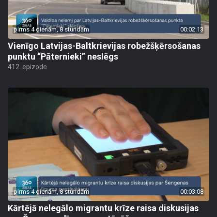
pirms 4 dienām, 8 stundām
00:02:13
Vienīgo Latvijas-Baltkrievijas robežšķērsošanas
punktu “Pāternieki” neslēgs
412. epizode
pirms 4 dienām, 8 stundām
00:03:08
Kārtējā nelegālo migrantu krīze raisa diskusijas