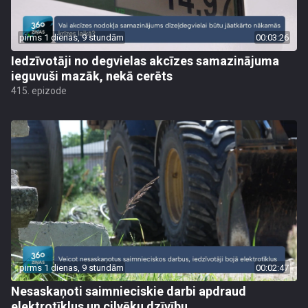
pirms 1 dienas, 9 stundām
00:03:26
Iedzīvotāji no degvielas akcīzes samazinājuma
ieguvuši mazāk, nekā cerēts
415. epizode
pirms 1 dienas, 9 stundām
00:02:47
Nesaskaņoti saimnieciskie darbi apdraud
elektrotīklus un cilvēku dzīvību