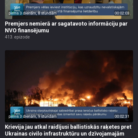
pirms 3 dienām, 8 stundām
00:02:03
Premjers nemierā ar sagatavoto informāciju par
NVO finansējumu
413. epizode
pirms 3 dienām, 9 stundām
00:02:31
Krievija jau atkal raidījusi ballistiskās raķetes pret
Ukrainas civilo infrastruktūru un dzīvojamajām