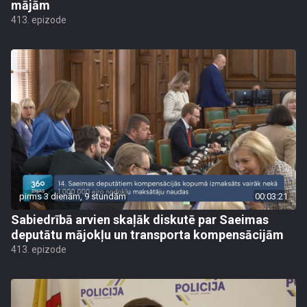
mājām
413. epizode
pirms 3 dienām, 9 stundām
00:03:21
Sabiedrībā arvien skaļāk diskutē par Saeimas
deputātu mājokļu un transporta kompensācijām
413. epizode