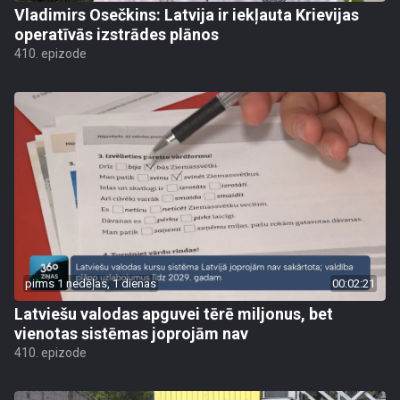
Vladimirs Osečkins: Latvija ir iekļauta Krievijas
operatīvās izstrādes plānos
410. epizode
pirms 1 nedēļas, 1 dienas
00:02:21
Latviešu valodas apguvei tērē miljonus, bet
vienotas sistēmas joprojām nav
410. epizode