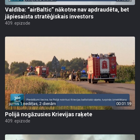
Valdība: “airBaltic” nākotne nav apdraudēta, bet
jāpiesaista stratēģiskais investors
409. epizode
pirms 1 nedēļas, 2 dienām
00:01:59
Polijā nogāzusies Krievijas raķete
409. epizode