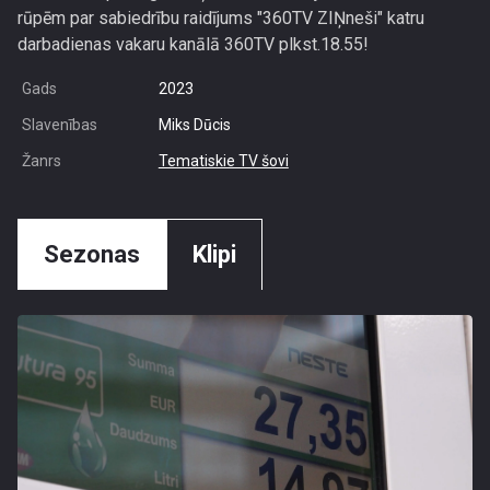
rūpēm par sabiedrību raidījums "360TV ZIŅneši" katru
darbadienas vakaru kanālā 360TV plkst.18.55!
Gads
2023
Slavenības
Miks Dūcis
Žanrs
Tematiskie TV šovi
Sezonas
Klipi