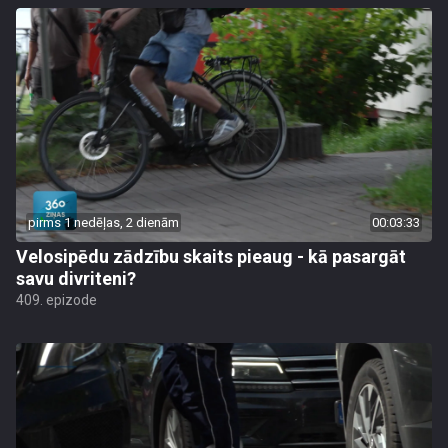
pirms 1 nedēļas, 2 dienām
00:03:33
Velosipēdu zādzību skaits pieaug - kā pasargāt
savu divriteni?
409. epizode