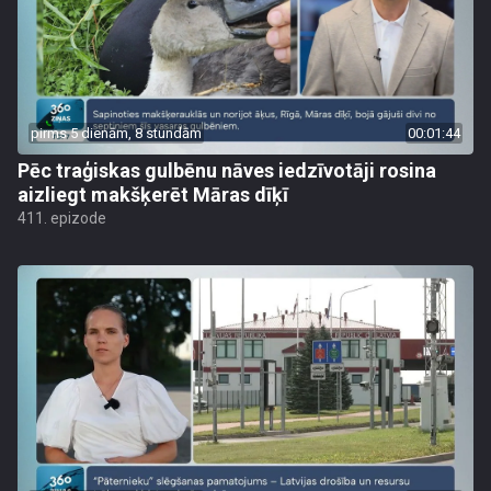
pirms 5 dienām, 8 stundām
00:01:44
Pēc traģiskas gulbēnu nāves iedzīvotāji rosina
aizliegt makšķerēt Māras dīķī
411. epizode