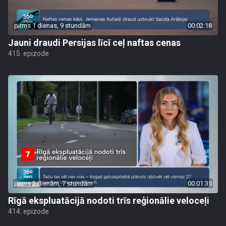
pirms 1 dienas, 9 stundām
00:02:18
Jauni draudi Persijas līcī ceļ naftas cenas
415. epizode
pirms 2 dienām, 7 stundām
00:01:35
Rīgā ekspluatācijā nodoti trīs reģionālie veloceļi
414. epizode