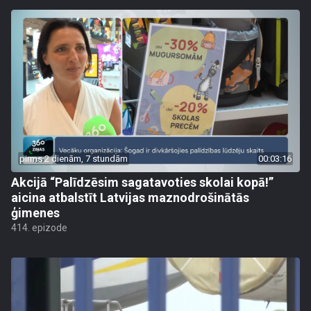
pirms 2 dienām, 7 stundām
00:03:16
Akcijā “Palīdzēsim sagatavoties skolai kopā!”
aicina atbalstīt Latvijas maznodrošinātās
ģimenes
414. epizode