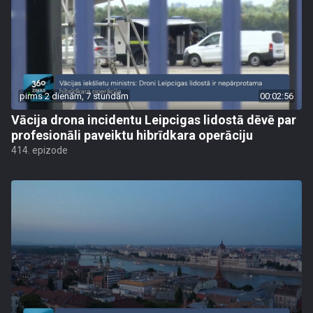
pirms 2 dienām, 7 stundām
00:02:56
Vācija drona incidentu Leipcigas lidostā dēvē par
profesionāli paveiktu hibrīdkara operāciju
414. epizode