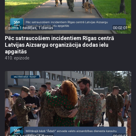
pirms 1 nedēļas, 1 dienas
00:02:01
Pēc satraucošiem incidentiem Rīgas centrā
Latvijas Aizsargu organizācija dodas ielu
apgaitās
410. epizode