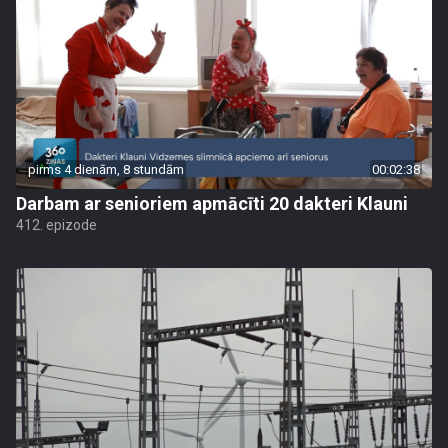
pirms 4 dienām, 8 stundām
00:02:38
Darbam ar senioriem apmācīti 20 dakteri Klauni
412. epizode