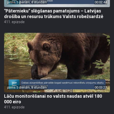
pirms 5 dienām, 8 stundām
00:02:44
"Pāternieku" slēgšanas pamatojums – Latvijas
drošība un resursu trūkums Valsts robežsardzē
411. epizode
pirms 5 dienām, 8 stundām
00:03:27
Lāču monitorēšanai no valsts naudas atvēl 180
000 eiro
411. epizode