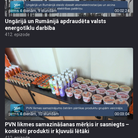
pirms 4 dienām, 9 stundām
00:02:24
Ungārijā un Rumānijā apdraudēta valsts
energotīklu darbība
412. epizode
pirms 4 dienām, 10 stundām
00:03:04
PVN likmes samazināšanas mērķis ir sasniegts –
konkrēti produkti ir kļuvuši lētāki
412. epizode