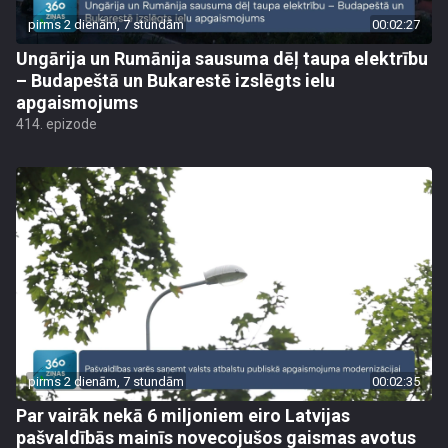
pirms 2 dienām, 7 stundām
00:02:27
Ungārija un Rumānija sausuma dēļ taupa elektrību
– Budapeštā un Bukarestē izslēgts ielu
apgaismojums
414. epizode
pirms 2 dienām, 7 stundām
00:02:35
Par vairāk nekā 6 miljoniem eiro Latvijas
pašvaldībās mainīs novecojušos gaismas avotus