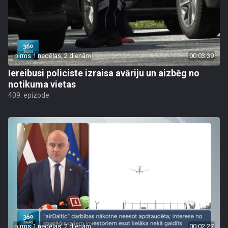
pirms 1 nedēļas, 2 dienām
00:03:39
Iereibusi policiste izraisa avāriju un aizbēg no
notikuma vietas
409. epizode
pirms 1 nedēļas, 2 dienām
00:02:27