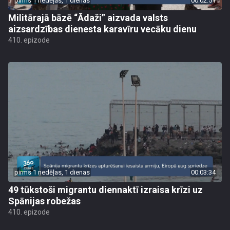
pirms 1 nedēļas, 1 dienas
00:02:51
Militārajā bāzē “Ādaži” aizvada valsts
aizsardzības dienesta karavīru vecāku dienu
410. epizode
pirms 1 nedēļas, 1 dienas
00:03:34
49 tūkstoši migrantu diennaktī izraisa krīzi uz
Spānijas robežas
410. epizode