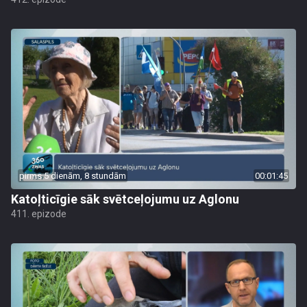
pirms 5 dienām, 8 stundām
00:01:45
Katoļticīgie sāk svētceļojumu uz Aglonu
411. epizode