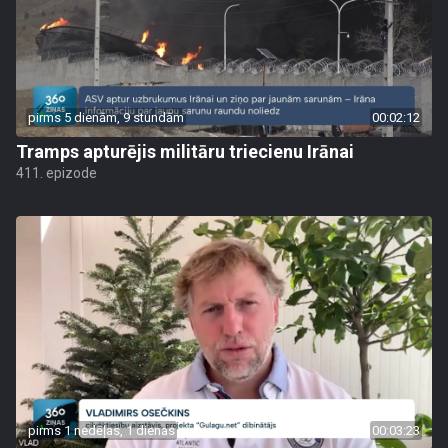
pirms 5 dienām, 9 stundām
00:02:12
Tramps apturējis militāru triecienu Irānai
411. epizode
pirms 1 nedēļas, 1 dienas
00:03:23