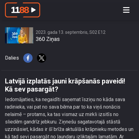
Latvijā izplatās jauni krāpšanās
paveidi! Kā sev pasargāt?
2023. gada 13. septembris, S02 E12
360 Ziņas
Dalies
Latvijā izplatās jauni krāpšanās paveidi!
Kā sev pasargāt?
Iedomājaties, ka negaidīti saņemat īsziņu no kāda sava
radinieka, vai pat no sava bērna par to ka viņš nonācis
nelaimē – protams, ka tas vismaz uz mirkli izsitīs no
sliedēm gandrīz jebkuru. Ziņnešu sagatavotajā stāstā
uzzināsiet, kādas ir šī brīža aktuālās krāpnieku metodes un
kā tad sevi pasargāt no ļaundaru izliktajām lamatām. Ar