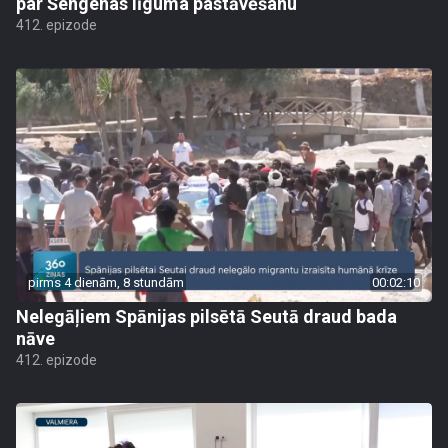
par Šengenas līguma pastāvēšanu
412. epizode
pirms 4 dienām, 8 stundām
00:02:10
Nelegāļiem Spānijas pilsētā Seutā draud bada
nāve
412. epizode