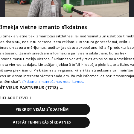
pirms 1 nedēļas, 2 dienām
00:05:05
 tīmekļa vietne izmanto sīkdatnes
Melleņu zelta drudzis: kas nosaka iepirkuma
 tīmekļa vietnē tiek izmantotas sīkdatnes, lai nodrošinātu un uzlabotu tīmek
cenu?
nes darbību., nosūtītu personalizētu reklāmu un satura ģenerēšanai, veiktu
āmas un satura mērījumus, auditorijas datu apkopošanu, kā arī produktu izst
409. epizode
zlabošanu. Zemāk sniedzam informāciju par visām sīkdatnēm, kuras tiek
ntotas mūsu tīmekļa vietnēs. Sīkdatnes var atšķirties atkarībā no apmeklētā
rneta vietnes sadaļas. Lietotājam jebkurā brīdī ir iespēja piekrist, atteikties va
īt savu piekrišanu. Piekrišanas sniegšana, kā arī tās atsaukšana vai mainīša
ecas uz visām interneta vietnes sadaļām. Vairāk informācijas par izmantotaj
atnēm skatīt
sīkdatņu izmantošanas noteikumos.
ĪT VISUS PARTNERUS
(1718) →
PIELĀGOT IZVĒLI
PIEKRIST VISĀM SĪKDATNĒM
ATSTĀT TEHNISKĀS SĪKDATNES
pirms 1 nedēļas, 2 dienām
00:02:49