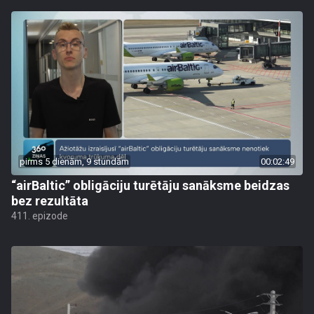
pirms 5 dienām, 9 stundām
00:02:49
“airBaltic” obligāciju turētāju sanāksme beidzas
bez rezultāta
411. epizode