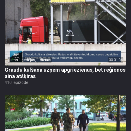
pirms 1 nedēļas, 1 dienas
00:01:36
Graudu kulšana uzņem apgriezienus, bet reģionos
aina atšķiras
410. epizode