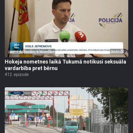
pirms 4 dienām, 6 stundām
00:01:02
Hokeja nometnes laikā Tukumā notikusi seksuāla
vardarbība pret bērnu
412. epizode