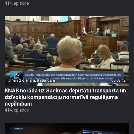
414. epizode
pirms 2 dienām, 8 stundām
00:03:42
KNAB norāda uz Saeimas deputātu transporta un
dzīvokļu kompensāciju normatīvā regulējuma
nepilnībām
414. epizode