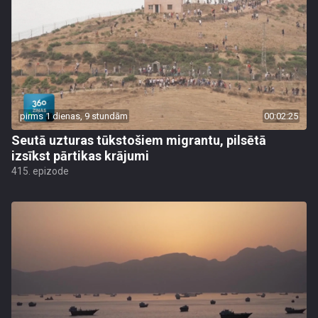
pirms 1 dienas, 9 stundām
00:02:25
Seutā uzturas tūkstošiem migrantu, pilsētā
izsīkst pārtikas krājumi
415. epizode