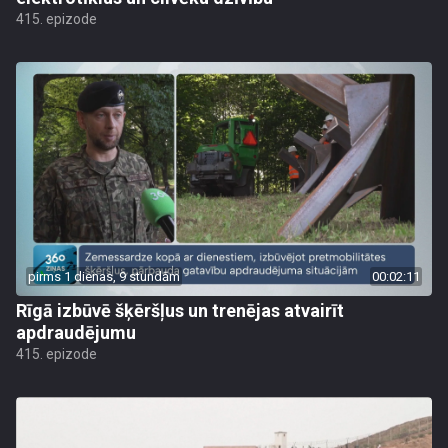
415. epizode
pirms 1 dienas, 9 stundām
00:02:11
Rīgā izbūvē šķēršļus un trenējas atvairīt
apdraudējumu
415. epizode