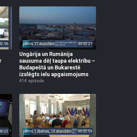
02:56
pirms 11 stundām
00:02:27
Ungārija un Rumānija
r
sausuma dēļ taupa elektrību –
Budapeštā un Bukarestē
izslēgts ielu apgaismojums
414. epizode
02:22
pirms 1 dienas, 13 stundām
00:02:03