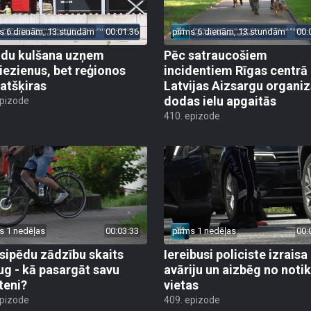
s 6 dienām, 13 stundām
00:01:36
pirms 6 dienām, 13 stundām
00:
du kulšana uzņem
Pēc satraucošiem
iezienus, bet reģionos
incidentiem Rīgas centrā
 atšķiras
Latvijas Aizsargu organiz
dodas ielu apgaitās
epizode
410. epizode
s 1 nedēļas
00:03:33
pirms 1 nedēļas
00:
sipēdu zādzību skaits
Iereibusi policiste izraisa
ug - kā pasargāt savu
avāriju un aizbēg no not
teni?
vietas
epizode
409. epizode