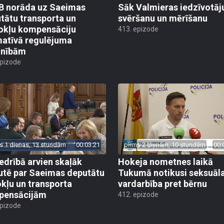
 norāda uz Saeimas
Sāk Valmieras iedzīvotāj
tātu transporta un
svēršanu un mērīšanu
okļu kompensāciju
413. epizode
atīvā regulējuma
lnībām
epizode
s 1 dienas, 13 stundām
00:03:21
pirms 2 dienām, 10 stundām
00:
edrībā arvien skaļāk
Hokeja nometnes laikā
utē par Saeimas deputātu
Tukumā notikusi seksuāl
kļu un transporta
vardarbība pret bērnu
pensācijām
412. epizode
epizode