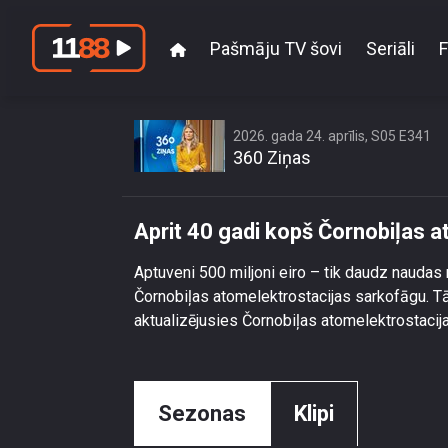
Pašmāju TV šovi
Seriāli
F
Apri
2026. gada 24. aprīlis, S05 E341
360 Ziņas
Aprit 40 gadi kopš Čornobiļas 
Aptuveni 500 miljoni eiro – tik daudz naudas
Čornobiļas atomelektrostacijas sarkofāgu. Tā
aktualizējusies Čornobiļas atomelektrostacij
Sezonas
Klipi