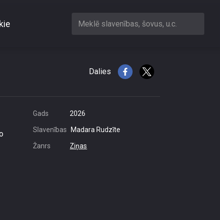
kie
Meklē slavenības, šovus, u.c.
rofas
Dalies
Gads
2026
Slavenības
Madara Rudzīte
o
Žanrs
Ziņas