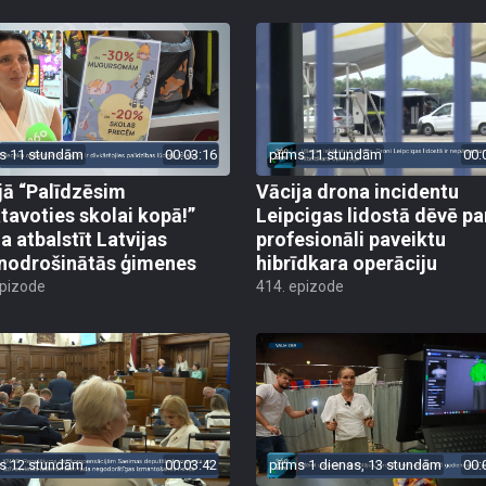
s 11 stundām
00:03:16
pirms 11 stundām
00:
jā “Palīdzēsim
Vācija drona incidentu
tavoties skolai kopā!”
Leipcigas lidostā dēvē pa
a atbalstīt Latvijas
profesionāli paveiktu
odrošinātās ģimenes
hibrīdkara operāciju
epizode
414. epizode
s 12 stundām
00:03:42
pirms 1 dienas, 13 stundām
00: