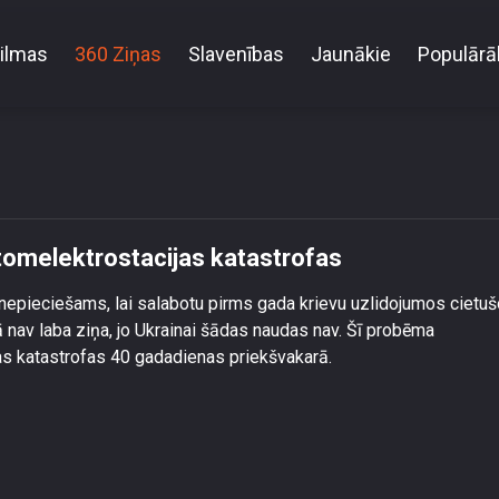
ilmas
360 Ziņas
Slavenības
Jaunākie
Populārā
t 40 gadi kopš Čornobiļas atomelektrostacijas katast
atomelektrostacijas katastrofas
 nepieciešams, lai salabotu pirms gada krievu uzlidojumos cietuš
 nav laba ziņa, jo Ukrainai šādas naudas nav. Šī probēma
as katastrofas 40 gadadienas priekšvakarā.