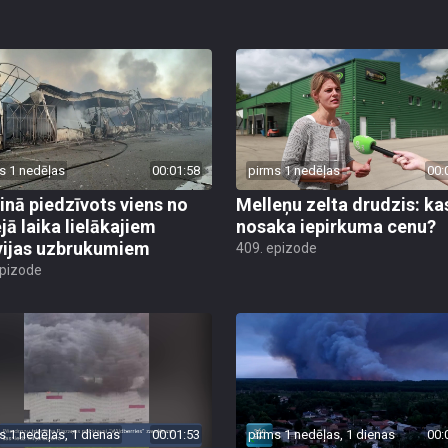
s 1 nedēļas
00:01:58
pirms 1 nedēļas
00:
inā piedzīvots viens no
Melleņu zelta drudzis: ka
jā laika lielākajiem
nosaka iepirkuma cenu?
vijas uzbrukumiem
409. epizode
epizode
s 1 nedēļas, 1 dienas
00:01:53
pirms 1 nedēļas, 1 dienas
00: