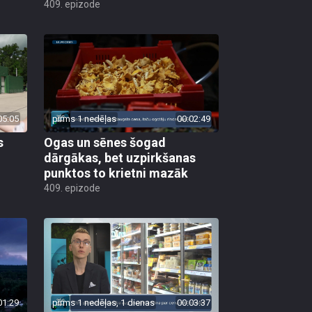
409. epizode
05:05
pirms 1 nedēļas
00:02:49
s
Ogas un sēnes šogad
dārgākas, bet uzpirkšanas
punktos to krietni mazāk
409. epizode
01:29
pirms 1 nedēļas, 1 dienas
00:03:37