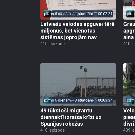
pirms 6 dienām, 11 stundām
00:02:21
pirm
Latviešu valodas apguvei tērē
Grau
miljonus, bet vienotas
apgr
sistēmas joprojām nav
aina
410. epizode
410. 
pirms 6 dienām, 13 stundām
00:03:34
pirm
49 tūkstoši migrantu
Velo
diennaktī izraisa krīzi uz
piea
Spānijas robežas
divri
410. epizode
409. 