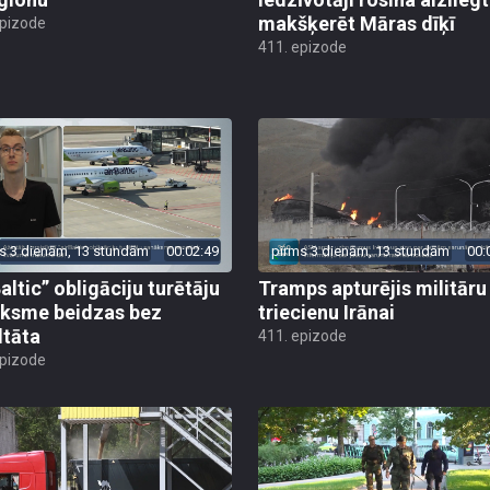
makšķerēt Māras dīķī
epizode
411. epizode
s 3 dienām, 13 stundām
00:02:49
pirms 3 dienām, 13 stundām
00:
altic” obligāciju turētāju
Tramps apturējis militāru
ksme beidzas bez
triecienu Irānai
ltāta
411. epizode
epizode