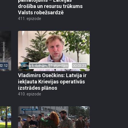
drošība un resursu trūkums
Valsts robežsardzē
411. epizode
02:12
pirms 6 dienām, 11 stundām
00:03:23
Vladimirs Osečkins: Latvija ir
iekļauta Krievijas operatīvās
izstrādes plānos
410. epizode