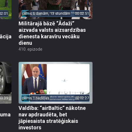
02:01
pirms 6 dienām, 13 stundām
00:02:51
Militārajā bāzē “Ādaži”
aizvada valsts aizsardzības
ācija
dienesta karavīru vecāku
dienu
410. epizode
03:39
pirms 1 nedēļas
00:02:27
Valdība: “airBaltic” nākotne
ikuma
nav apdraudēta, bet
jāpiesaista stratēģiskais
investors