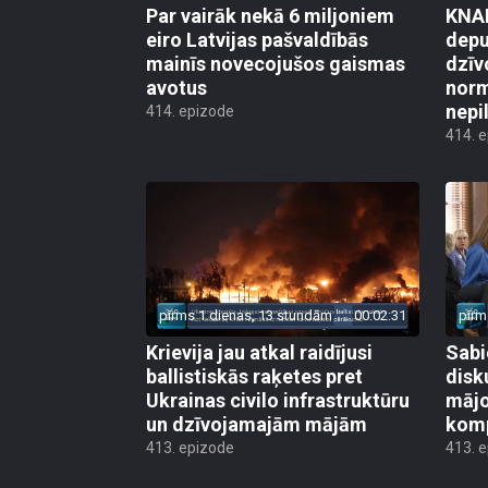
Par vairāk nekā 6 miljoniem
KNAB
eiro Latvijas pašvaldībās
depu
mainīs novecojušos gaismas
dzīv
avotus
norm
nepi
414. epizode
414. 
pirms 1 dienas, 13 stundām
00:02:31
pirm
Krievija jau atkal raidījusi
Sabi
ballistiskās raķetes pret
disk
Ukrainas civilo infrastruktūru
mājo
un dzīvojamajām mājām
kom
413. epizode
413. 