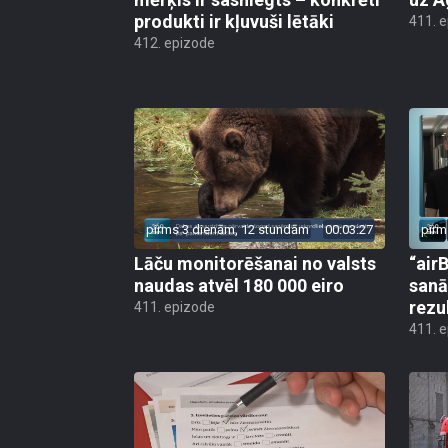
produkti ir kļuvuši lētāki
411. 
412. epizode
pirms 3 dienām, 12 stundām
00:03:27
pirm
Lāču monitorēšanai no valsts
“airB
naudas atvēl 180 000 eiro
sanā
rezu
411. epizode
411. 