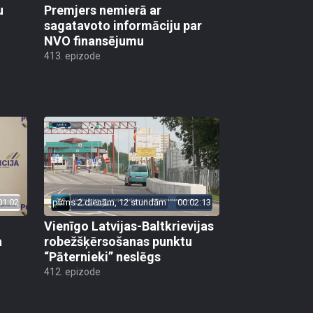
u
Premjers nemierā ar
sagatavoto informāciju par
NVO finansējumu
413. epizode
01:02
pirms 2 dienām, 12 stundām
00:02:13
Vienīgo Latvijas-Baltkrievijas
a
robežšķērsošanas punktu
“Pāternieki” neslēgs
412. epizode