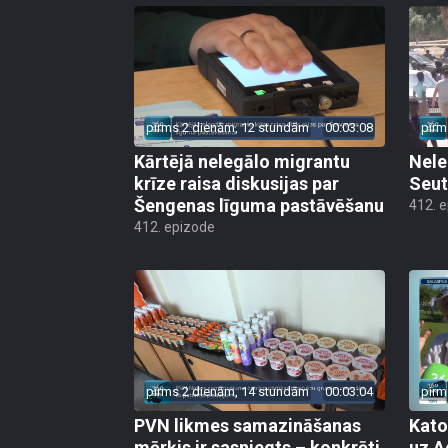
pirms 2 dienām, 12 stundām
00:03:08
pirm
Kārtējā nelegālo migrantu
Nele
krīze raisa diskusijas par
Seut
Šengenas līguma pastāvēšanu
412. 
412. epizode
pirms 2 dienām, 14 stundām
00:03:04
pirm
PVN likmes samazināšanas
Kato
mērķis ir sasniegts – konkrēti
uz A