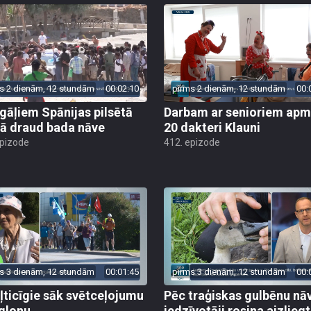
s 2 dienām, 12 stundām
00:02:10
pirms 2 dienām, 12 stundām
00:
gāļiem Spānijas pilsētā
Darbam ar senioriem apm
ā draud bada nāve
20 dakteri Klauni
epizode
412. epizode
s 3 dienām, 12 stundām
00:01:45
pirms 3 dienām, 12 stundām
00:
ļticīgie sāk svētceļojumu
Pēc traģiskas gulbēnu nā
glonu
iedzīvotāji rosina aizliegt