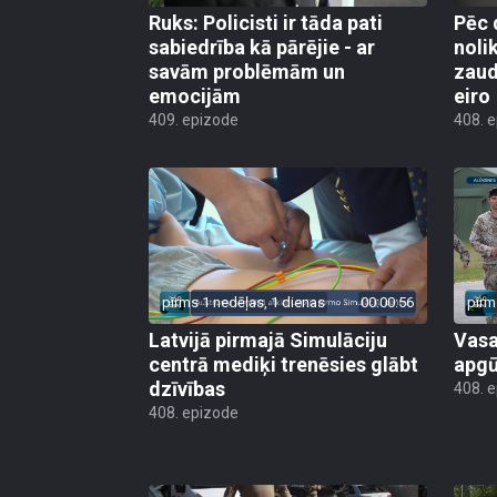
Ruks: Policisti ir tāda pati
Pēc 
sabiedrība kā pārējie - ar
noli
savām problēmām un
zaud
emocijām
eiro
409. epizode
408. 
pirms 1 nedēļas, 1 dienas
00:00:56
pirm
Latvijā pirmajā Simulāciju
Vasa
centrā mediķi trenēsies glābt
apgū
dzīvības
408. 
408. epizode