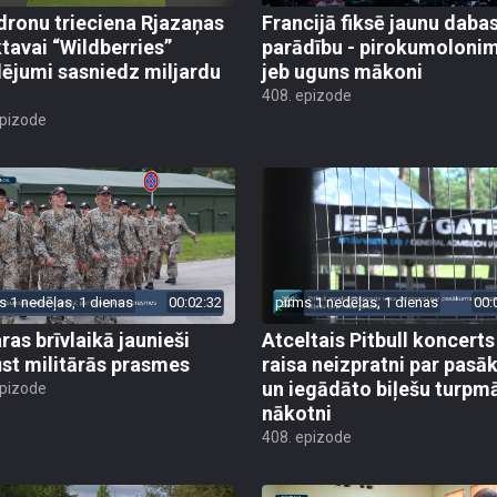
dronu trieciena Rjazaņas
Francijā fiksē jaunu daba
ktavai “Wildberries”
parādību - pirokumoloni
ējumi sasniedz miljardu
jeb uguns mākoni
408. epizode
epizode
s 1 nedēļas, 1 dienas
00:02:32
pirms 1 nedēļas, 1 dienas
00:
ras brīvlaikā jaunieši
Atceltais Pitbull koncerts
st militārās prasmes
raisa neizpratni par pas
un iegādāto biļešu turpm
epizode
nākotni
408. epizode