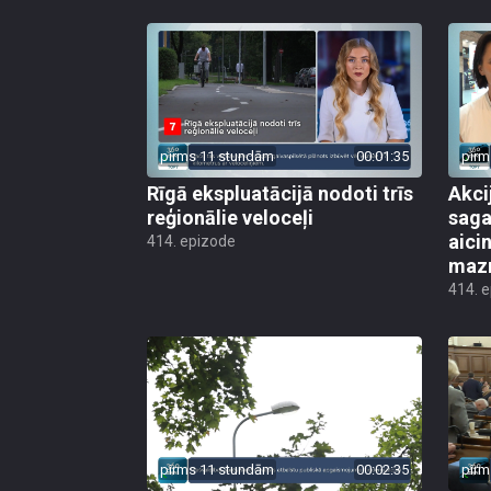
pirms 11 stundām
00:01:35
pirm
Rīgā ekspluatācijā nodoti trīs
Akci
reģionālie veloceļi
saga
aicin
414. epizode
mazn
414. 
pirms 11 stundām
00:02:35
pirm