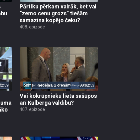
s
Pārtiku pērkam vairāk, bet vai
mbu
“zemo cenu grozs” tiešām
samazina kopējo čeku?
408. epizode
02:59
pirms 1 nedēļas, 2 dienām
00:02:53
Vai kokrūpnieku lieta sašūpos
ākuma
arī Kulberga valdību?
āko
407. epizode