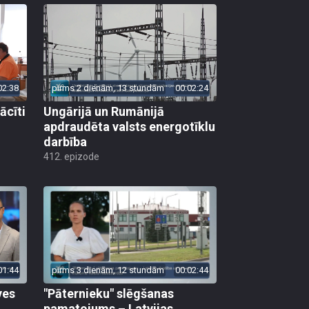
02:38
pirms 2 dienām, 13 stundām
00:02:24
ācīti
Ungārijā un Rumānijā
apdraudēta valsts energotīklu
darbība
412. epizode
01:44
pirms 3 dienām, 12 stundām
00:02:44
ves
"Pāternieku" slēgšanas
pamatojums – Latvijas