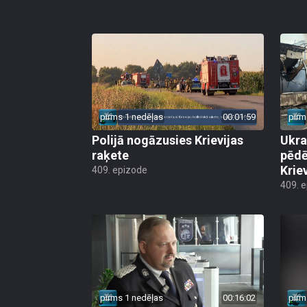
pirms 1 nedēļas
00:01:59
pirm
Polijā nogāzusies Krievijas
Ukra
raķete
pēdē
Krie
409. epizode
409. 
pirms 1 nedēļas
00:16:02
pirm