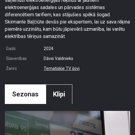
saņēmuši elektroenerģijas rēķinus ar jauniem
elektroenerģijas sadales un pārvades sistēmas
diferencētiem tarifiem, kas stājušies spēkā šogad.
Skirmante Baļčiūte devās pie ekspertiem, lai uz sava rēķina
piemēra uzzinātu, kam būtu jāpievērš uzmanība, lai varētu
elektrības tēriņus samazināt.
Gads
2024
Slavenības
Dāvis Valdnieks
Žanrs
Tematiskie TV šovi
Sezonas
Klipi