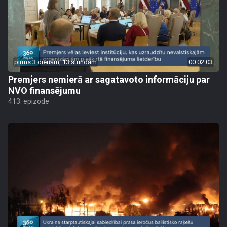
pirms 3 dienām, 13 stundām
00:02:03
Premjers nemierā ar sagatavoto informāciju par
NVO finansējumu
413. epizode