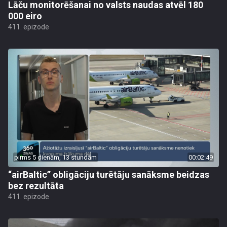
Lāču monitorēšanai no valsts naudas atvēl 180
000 eiro
411. epizode
pirms 5 dienām, 13 stundām
00:02:49
“airBaltic” obligāciju turētāju sanāksme beidzas
bez rezultāta
411. epizode