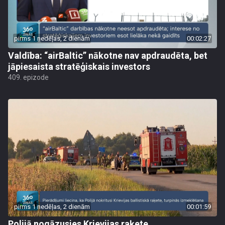
pirms 1 nedēļas, 2 dienām
00:02:27
Valdība: “airBaltic” nākotne nav apdraudēta, bet
jāpiesaista stratēģiskais investors
409. epizode
pirms 1 nedēļas, 2 dienām
00:01:59
Polijā nogāzusies Krievijas raķete