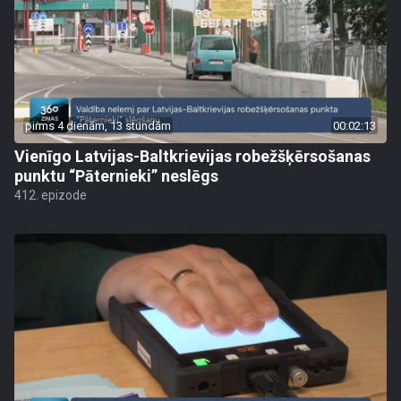
pirms 4 dienām, 13 stundām
00:02:13
Vienīgo Latvijas-Baltkrievijas robežšķērsošanas
punktu “Pāternieki” neslēgs
412. epizode