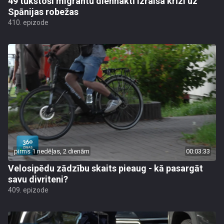
49 tūkstoši migrantu diennaktī izraisa krīzi uz
Spānijas robežas
410. epizode
pirms 1 nedēļas, 2 dienām
00:03:33
Velosipēdu zādzību skaits pieaug - kā pasargāt
savu divriteni?
409. epizode