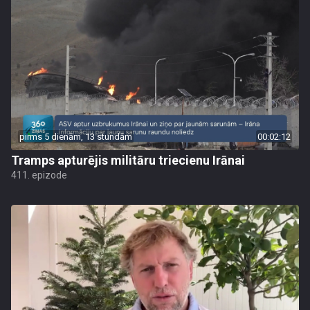
pirms 5 dienām, 13 stundām
00:02:12
Tramps apturējis militāru triecienu Irānai
411. epizode