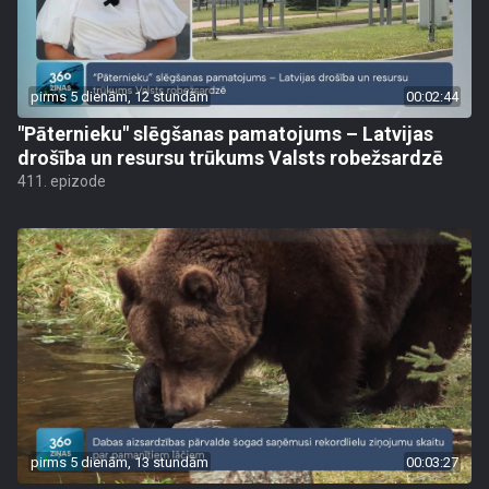
pirms 5 dienām, 12 stundām
00:02:44
"Pāternieku" slēgšanas pamatojums – Latvijas
drošība un resursu trūkums Valsts robežsardzē
411. epizode
pirms 5 dienām, 13 stundām
00:03:27