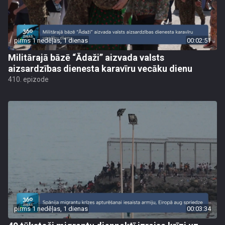
pirms 1 nedēļas, 1 dienas
00:02:51
Militārajā bāzē “Ādaži” aizvada valsts
aizsardzības dienesta karavīru vecāku dienu
410. epizode
pirms 1 nedēļas, 1 dienas
00:03:34