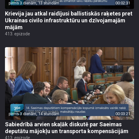
pirms 3 dienām, 13 stundām
00:02:31
Krievija jau atkal raidījusi ballistiskās raķetes pret
Ukrainas civilo infrastruktūru un dzīvojamajām
mājām
413. epizode
pirms 3 dienām, 14 stundām
00:03:21
Sabiedrībā arvien skaļāk diskutē par Saeimas
deputātu mājokļu un transporta kompensācijām
413. epizode