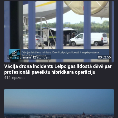
pirms 2 dienām, 12 stundām
00:02:56
Vācija drona incidentu Leipcigas lidostā dēvē par
profesionāli paveiktu hibrīdkara operāciju
414. epizode