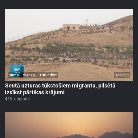
pirms 1 dienas, 13 stundām
00:02:25
Seutā uzturas tūkstošiem migrantu, pilsētā
izsīkst pārtikas krājumi
415. epizode