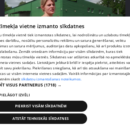
 tīmekļa vietne izmanto sīkdatnes
 tīmekļa vietnē tiek izmantotas sīkdatnes, lai nodrošinātu un uzlabotu tīmek
nes darbību., nosūtītu personalizētu reklāmu un satura ģenerēšanai, veiktu
āmas un satura mērījumus, auditorijas datu apkopošanu, kā arī produktu izst
pirms 1 nedēļas, 2 dienām
00:05:05
zlabošanu. Zemāk sniedzam informāciju par visām sīkdatnēm, kuras tiek
Melleņu zelta drudzis: kas nosaka iepirkuma
ntotas mūsu tīmekļa vietnēs. Sīkdatnes var atšķirties atkarībā no apmeklētā
rneta vietnes sadaļas. Lietotājam jebkurā brīdī ir iespēja piekrist, atteikties va
cenu?
īt savu piekrišanu. Piekrišanas sniegšana, kā arī tās atsaukšana vai mainīša
409. epizode
ecas uz visām interneta vietnes sadaļām. Vairāk informācijas par izmantotaj
atnēm skatīt
sīkdatņu izmantošanas noteikumos.
ĪT VISUS PARTNERUS
(1718) →
PIELĀGOT IZVĒLI
PIEKRIST VISĀM SĪKDATNĒM
ATSTĀT TEHNISKĀS SĪKDATNES