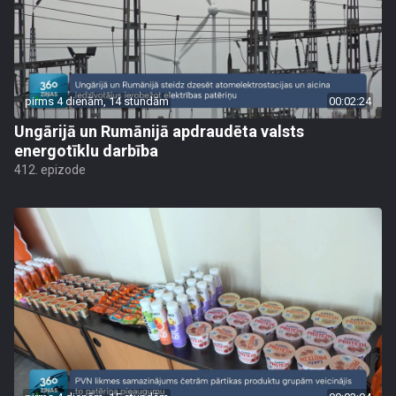
pirms 4 dienām, 14 stundām
00:02:24
Ungārijā un Rumānijā apdraudēta valsts
energotīklu darbība
412. epizode