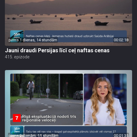
pirms 1 dienas, 14 stundām
00:02:18
Jauni draudi Persijas līcī ceļ naftas cenas
415. epizode
pirms 2 dienām, 11 stundām
00:01:35