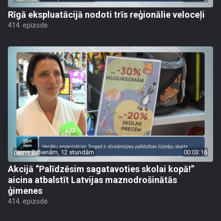
Rīgā ekspluatācijā nodoti trīs reģionālie veloceļi
414. epizode
pirms 2 dienām, 12 stundām
00:03:16
Akcijā “Palīdzēsim sagatavoties skolai kopā!”
aicina atbalstīt Latvijas maznodrošinātās
ģimenes
414. epizode