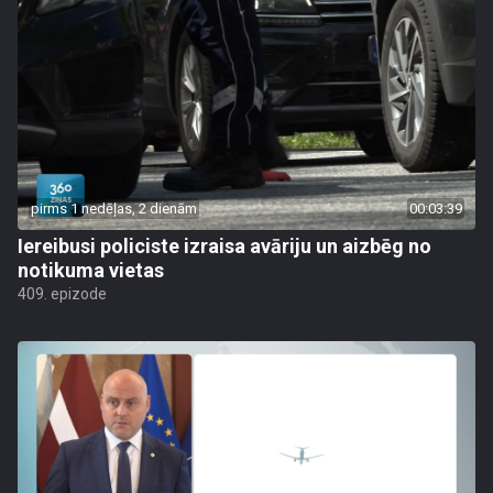
pirms 1 nedēļas, 2 dienām
00:03:39
Iereibusi policiste izraisa avāriju un aizbēg no
notikuma vietas
409. epizode