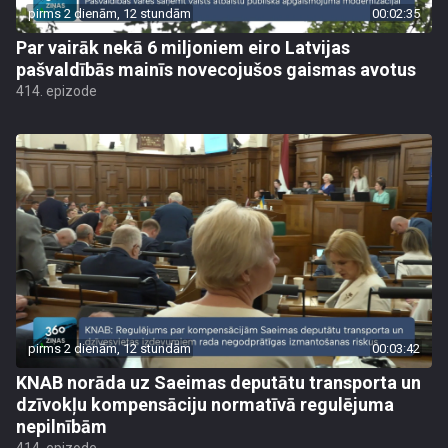
pirms 2 dienām, 12 stundām
00:02:35
Par vairāk nekā 6 miljoniem eiro Latvijas
pašvaldībās mainīs novecojušos gaismas avotus
414. epizode
pirms 2 dienām, 12 stundām
00:03:42
KNAB norāda uz Saeimas deputātu transporta un
dzīvokļu kompensāciju normatīvā regulējuma
nepilnībām