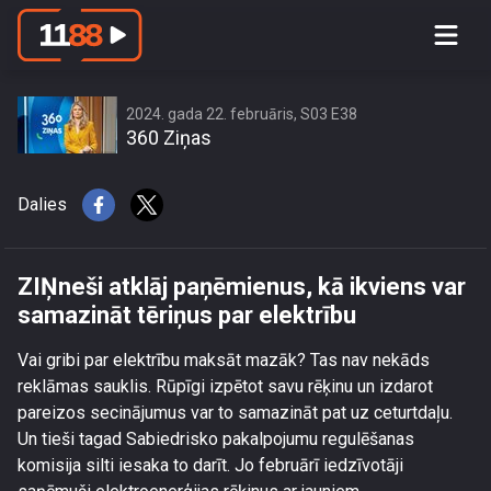
ZIŅneši atklāj paņēmienus, kā ikviens
var samazināt tēriņus par elektrību
2024. gada 22. februāris, S03 E38
360 Ziņas
Dalies
ZIŅneši atklāj paņēmienus, kā ikviens var
samazināt tēriņus par elektrību
Vai gribi par elektrību maksāt mazāk? Tas nav nekāds
reklāmas sauklis. Rūpīgi izpētot savu rēķinu un izdarot
pareizos secinājumus var to samazināt pat uz ceturtdaļu.
Un tieši tagad Sabiedrisko pakalpojumu regulēšanas
komisija silti iesaka to darīt. Jo februārī iedzīvotāji