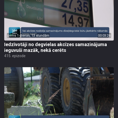
pirms 1 dienas, 13 stundām
00:03:26
Iedzīvotāji no degvielas akcīzes samazinājuma
ieguvuši mazāk, nekā cerēts
415. epizode