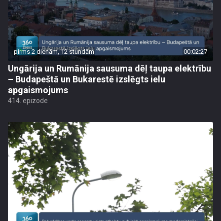
pirms 2 dienām, 12 stundām
00:02:27
Ungārija un Rumānija sausuma dēļ taupa elektrību
– Budapeštā un Bukarestē izslēgts ielu
apgaismojums
414. epizode