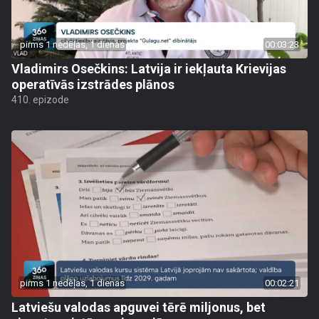
pirms 1 nedēļas, 1 dienas
00:03:23
Vladimirs Osečkins: Latvija ir iekļauta Krievijas
operatīvās izstrādes plānos
410. epizode
pirms 1 nedēļas, 1 dienas
00:02:21
Latviešu valodas apguvei tērē miljonus, bet