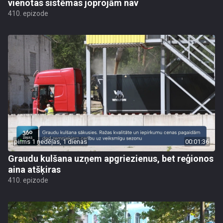
vienotas sistēmas joprojām nav
410. epizode
pirms 1 nedēļas, 1 dienas
00:01:36
Graudu kulšana uzņem apgriezienus, bet reģionos
aina atšķiras
410. epizode