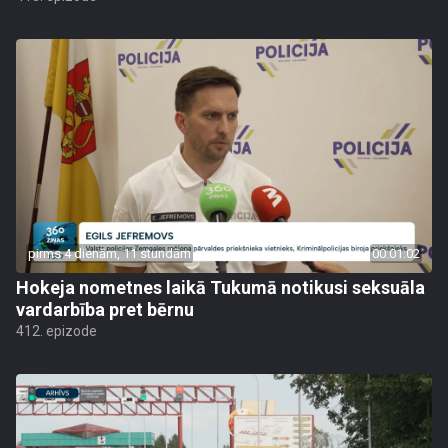
pirms 4 dienām, 11 stundām
00:01:02
Hokeja nometnes laikā Tukumā notikusi seksuāla
vardarbība pret bērnu
412. epizode