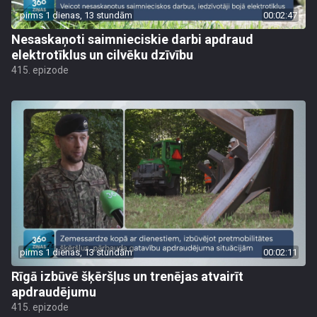
pirms 1 dienas, 13 stundām
00:02:47
Nesaskaņoti saimnieciskie darbi apdraud
elektrotīklus un cilvēku dzīvību
415. epizode
pirms 1 dienas, 13 stundām
00:02:11
Rīgā izbūvē šķēršļus un trenējas atvairīt
apdraudējumu
415. epizode