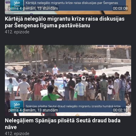
pirms 4 dienām, 13 stundām
00:03:08
Kārtējā nelegālo migrantu krīze raisa diskusijas
par Šengenas līguma pastāvēšanu
412. epizode
pirms 4 dienām, 13 stundām
00:02:10
Nelegāļiem Spānijas pilsētā Seutā draud bada
nāve
412. epizode