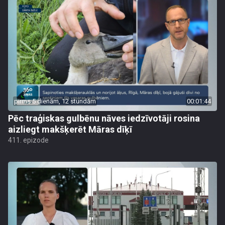
pirms 5 dienām, 12 stundām
00:01:44
Pēc traģiskas gulbēnu nāves iedzīvotāji rosina
aizliegt makšķerēt Māras dīķī
411. epizode