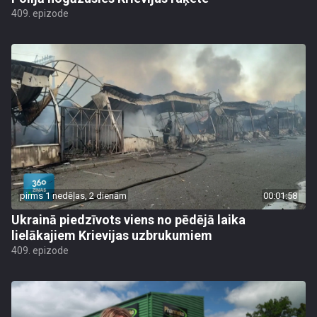
409. epizode
pirms 1 nedēļas, 2 dienām
00:01:58
Ukrainā piedzīvots viens no pēdējā laika
lielākajiem Krievijas uzbrukumiem
409. epizode