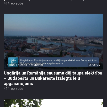
414. epizode
pirms 1 dienas, 6 stundām
00:02:27
Ungārija un Rumānija sausuma dēļ taupa elektrību
– Budapeštā un Bukarestē izslēgts ielu
apgaismojums
414. epizode