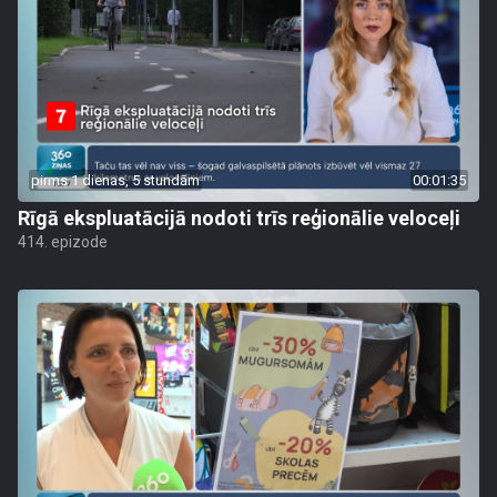
pirms 1 dienas, 5 stundām
00:01:35
Rīgā ekspluatācijā nodoti trīs reģionālie veloceļi
414. epizode