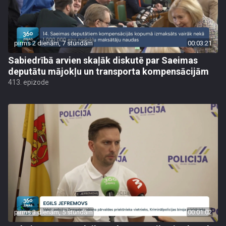
pirms 2 dienām, 7 stundām
00:03:21
Sabiedrībā arvien skaļāk diskutē par Saeimas
deputātu mājokļu un transporta kompensācijām
413. epizode
pirms 3 dienām, 5 stundām
00:01:02