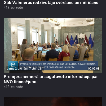
Sāk Valmieras iedzīvotāju svēršanu un mērīšanu
413. epizode
pirms 2 dienām, 7 stundām
00:02:03
Premjers nemierā ar sagatavoto informāciju par
NVO finansējumu
413. epizode