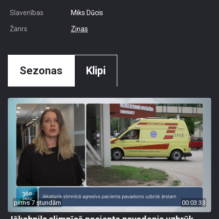
Slavenības
Miks Dūcis
Žanrs
Ziņas
Sezonas
Klipi
pirms 7 stundām
00:03:33