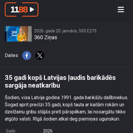
35 gadi kopš Latvijas ļaudis barikādēs
sargāja neatkarību
2026. gada 20. janvāris, S05 E273
360 Ziņas
Dalies
35 gadi kopš Latvijas ļaudis barikādēs
sargāja neatkarību
Šodien, visa Latvija godina 1991. gada barikāžu dalībniekus.
Šogad aprit precīzi 35 gadi, kopš tauta ar kailām rokām un
dzelžainu gribu stājās pretī pārspēkam, lai nosargātu tikko
atgūto valsti. Rīgā šodien atkal deg piemiņas ugunskuri.
Gads
2026