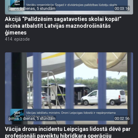
pirms 1 dienas, 5 stundām
00:03:16
Akcijā “Palīdzēsim sagatavoties skolai kopā!”
aicina atbalstīt Latvijas maznodrošinātās
ģimenes
414. epizode
pirms 1 dienas, 5 stundām
00:02:56
Vācija drona incidentu Leipcigas lidostā dēvē par
profesionāli paveiktu hibrīdkara operāciju