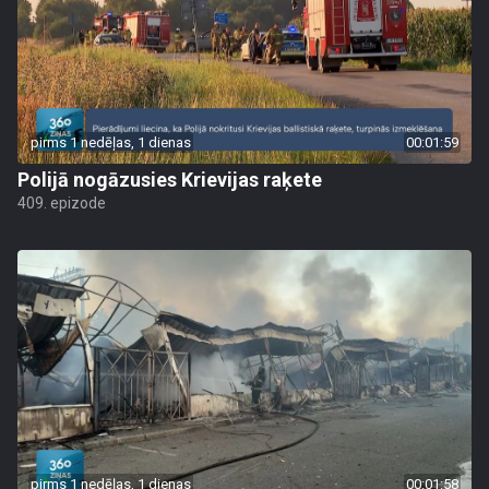
pirms 1 nedēļas, 1 dienas
00:01:59
Polijā nogāzusies Krievijas raķete
409. epizode
pirms 1 nedēļas, 1 dienas
00:01:58