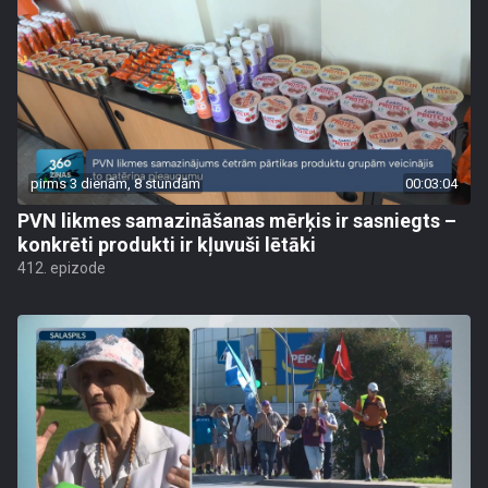
pirms 3 dienām, 8 stundām
00:03:04
PVN likmes samazināšanas mērķis ir sasniegts –
konkrēti produkti ir kļuvuši lētāki
412. epizode