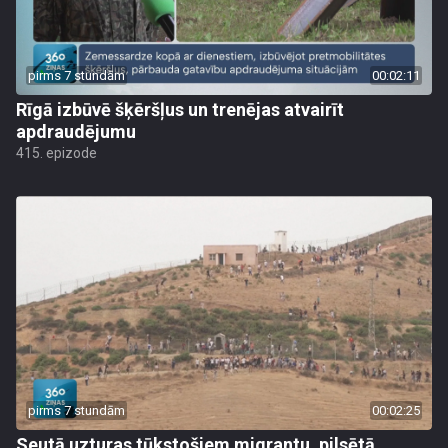
pirms 7 stundām
00:02:11
Rīgā izbūvē šķēršļus un trenējas atvairīt
apdraudējumu
415. epizode
pirms 7 stundām
00:02:25
Seutā uzturas tūkstošiem migrantu, pilsētā