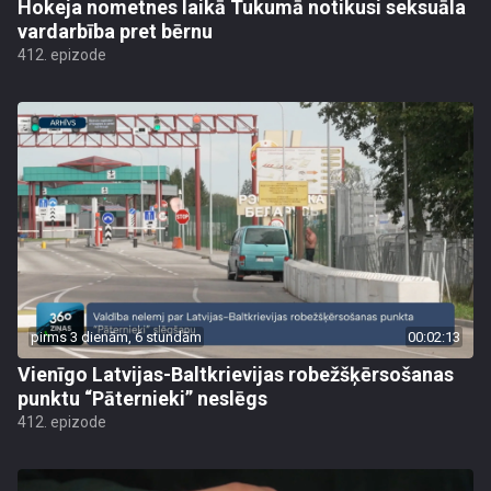
Hokeja nometnes laikā Tukumā notikusi seksuāla
vardarbība pret bērnu
412. epizode
pirms 3 dienām, 6 stundām
00:02:13
Vienīgo Latvijas-Baltkrievijas robežšķērsošanas
punktu “Pāternieki” neslēgs
412. epizode