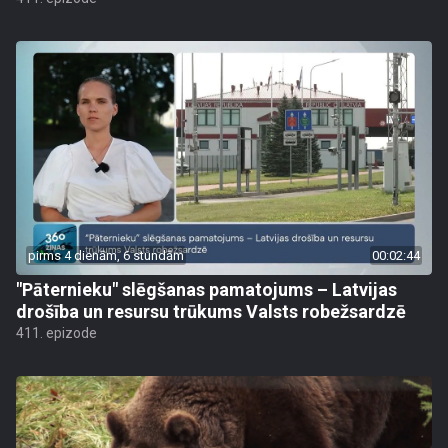
pirms 4 dienām, 6 stundām
00:02:44
"Pāternieku" slēgšanas pamatojums – Latvijas
drošība un resursu trūkums Valsts robežsardzē
411. epizode