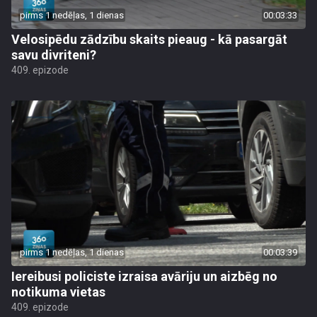
pirms 1 nedēļas, 1 dienas
00:03:33
Velosipēdu zādzību skaits pieaug - kā pasargāt
savu divriteni?
409. epizode
pirms 1 nedēļas, 1 dienas
00:03:39
Iereibusi policiste izraisa avāriju un aizbēg no
notikuma vietas
409. epizode