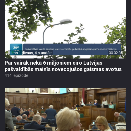
pirms 1 dienas, 6 stundām
00:02:35
Par vairāk nekā 6 miljoniem eiro Latvijas
pašvaldībās mainīs novecojušos gaismas avotus
414. epizode