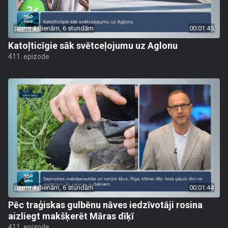
pirms 4 dienām, 6 stundām
00:01:45
Katoļticīgie sāk svētceļojumu uz Aglonu
411. epizode
pirms 4 dienām, 6 stundām
00:01:44
Pēc traģiskas gulbēnu nāves iedzīvotāji rosina
aizliegt makšķerēt Māras dīķī
411. epizode