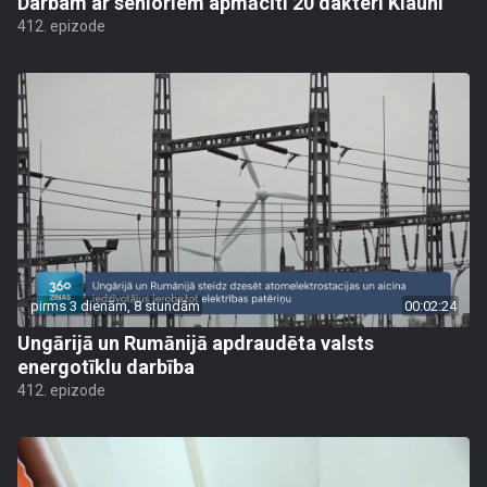
Darbam ar senioriem apmācīti 20 dakteri Klauni
412. epizode
pirms 3 dienām, 8 stundām
00:02:24
Ungārijā un Rumānijā apdraudēta valsts
energotīklu darbība
412. epizode