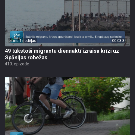
pirms 1 nedēļas
00:03:34
49 tūkstoši migrantu diennaktī izraisa krīzi uz
Spānijas robežas
410. epizode