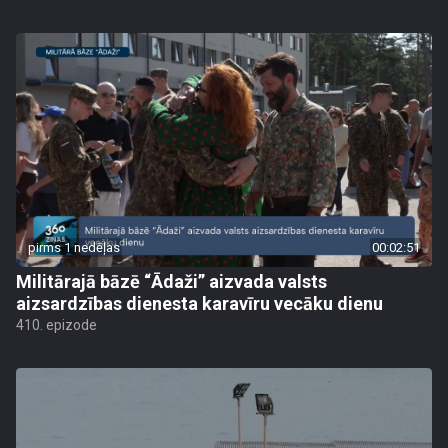
pirms 1 nedēļas
00:02:51
Militārajā bāzē “Ādaži” aizvada valsts
aizsardzības dienesta karavīru vecāku dienu
410. epizode