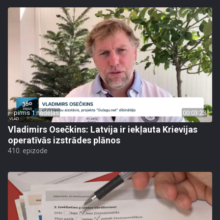
pirms 1 nedēļas
00:03:23
Vladimirs Osečkins: Latvija ir iekļauta Krievijas
operatīvās izstrādes plānos
410. epizode