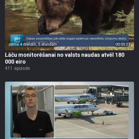
pirms 4 dienām, 6 stundām
00:03:27
Lāču monitorēšanai no valsts naudas atvēl 180
000 eiro
411. epizode