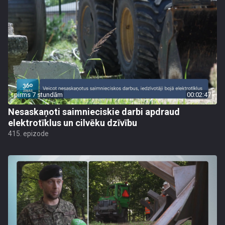
pirms 7 stundām
00:02:47
Nesaskaņoti saimnieciskie darbi apdraud
elektrotīklus un cilvēku dzīvību
415. epizode