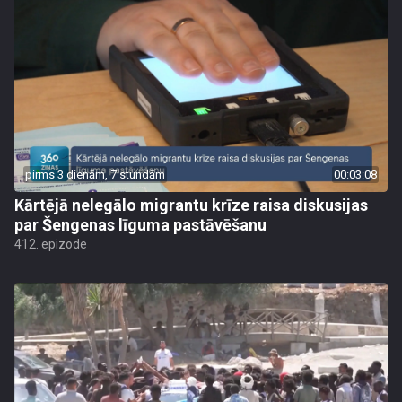
pirms 3 dienām, 7 stundām
00:03:08
Kārtējā nelegālo migrantu krīze raisa diskusijas
par Šengenas līguma pastāvēšanu
412. epizode