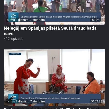
pirms 3 dienām, 7 stundām
00:02:10
Nelegāļiem Spānijas pilsētā Seutā draud bada
nāve
412. epizode
pirms 3 dienām, 7 stundām
00:02:38