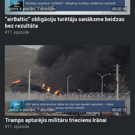
pirms 4 dienām, 7 stundām
00:02:49
“airBaltic” obligāciju turētāju sanāksme beidzas
bez rezultāta
411. epizode
pirms 4 dienām, 7 stundām
00:02:12
Tramps apturējis militāru triecienu Irānai
411. epizode