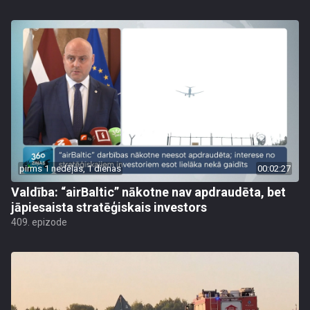
pirms 1 nedēļas, 1 dienas
00:02:27
Valdība: “airBaltic” nākotne nav apdraudēta, bet
jāpiesaista stratēģiskais investors
409. epizode