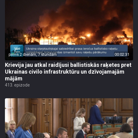
pirms 2 dienām, 7 stundām
00:02:31
Krievija jau atkal raidījusi ballistiskās raķetes pret
Ukrainas civilo infrastruktūru un dzīvojamajām
mājām
413. epizode