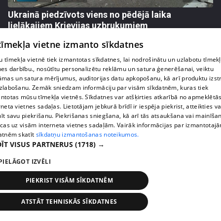
Ukrainā piedzīvots viens no pēdējā laika
lielākajiem Krievijas uzbrukumiem
409. epizode
 tīmekļa vietne izmanto sīkdatnes
 tīmekļa vietnē tiek izmantotas sīkdatnes, lai nodrošinātu un uzlabotu tīmek
nes darbību., nosūtītu personalizētu reklāmu un satura ģenerēšanai, veiktu
āmas un satura mērījumus, auditorijas datu apkopošanu, kā arī produktu izst
zlabošanu. Zemāk sniedzam informāciju par visām sīkdatnēm, kuras tiek
ntotas mūsu tīmekļa vietnēs. Sīkdatnes var atšķirties atkarībā no apmeklētā
rneta vietnes sadaļas. Lietotājam jebkurā brīdī ir iespēja piekrist, atteikties va
īt savu piekrišanu. Piekrišanas sniegšana, kā arī tās atsaukšana vai mainīša
ecas uz visām interneta vietnes sadaļām. Vairāk informācijas par izmantotaj
atnēm skatīt
sīkdatņu izmantošanas noteikumos.
ĪT VISUS PARTNERUS
(1718) →
PIELĀGOT IZVĒLI
pirms 1 nedēļas, 1 dienas
00:05:05
Melleņu zelta drudzis: kas nosaka iepirkuma
PIEKRIST VISĀM SĪKDATNĒM
cenu?
409. epizode
ATSTĀT TEHNISKĀS SĪKDATNES