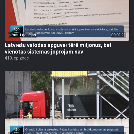
pirms 1 nedēļas
00:02:21
Latviešu valodas apguvei tērē miljonus, bet
vienotas sistēmas joprojām nav
410. epizode