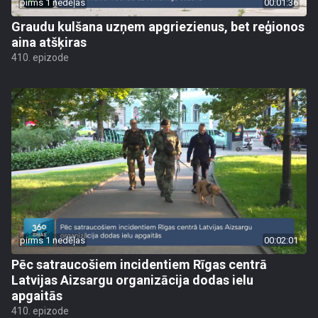
pirms 1 nedēļas
00:01:36
Graudu kulšana uzņem apgriezienus, bet reģionos
aina atšķiras
410. epizode
pirms 1 nedēļas
00:02:01
Pēc satraucošiem incidentiem Rīgas centrā
Latvijas Aizsargu organizācija dodas ielu
apgaitās
410. epizode