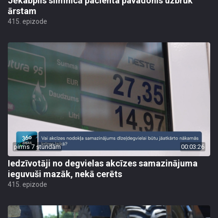
Jēkabpils slimnīcā pacienta pavadonis uzbrūk
ārstam
415. epizode
pirms 7 stundām
00:03:26
Iedzīvotāji no degvielas akcīzes samazinājuma
ieguvuši mazāk, nekā cerēts
415. epizode