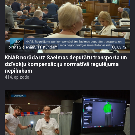
pirms 2 dienām, 11 stundām
00:03:42
KNAB norāda uz Saeimas deputātu transporta un
dzīvokļu kompensāciju normatīvā regulējuma
nepilnībām
414. epizode