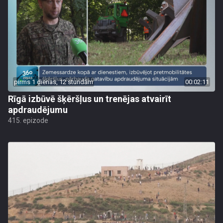
pirms 1 dienas, 12 stundām
00:02:11
Rīgā izbūvē šķēršļus un trenējas atvairīt
apdraudējumu
415. epizode