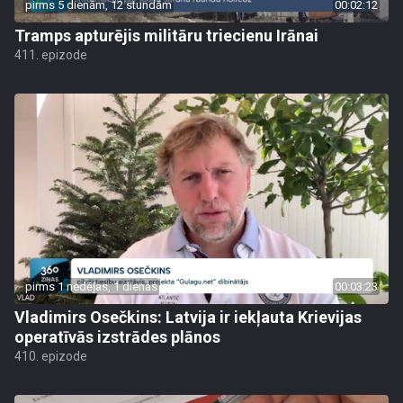
pirms 5 dienām, 12 stundām
00:02:12
Tramps apturējis militāru triecienu Irānai
411. epizode
pirms 1 nedēļas, 1 dienas
00:03:23
Vladimirs Osečkins: Latvija ir iekļauta Krievijas
operatīvās izstrādes plānos
410. epizode