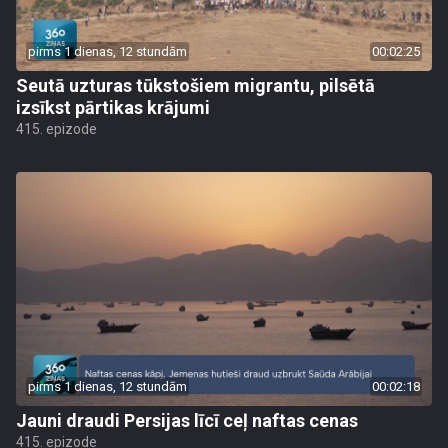
pirms 1 dienas, 12 stundām
00:02:25
Seutā uzturas tūkstošiem migrantu, pilsētā
izsīkst pārtikas krājumi
415. epizode
pirms 1 dienas, 12 stundām
00:02:18
Jauni draudi Persijas līcī ceļ naftas cenas
415. epizode