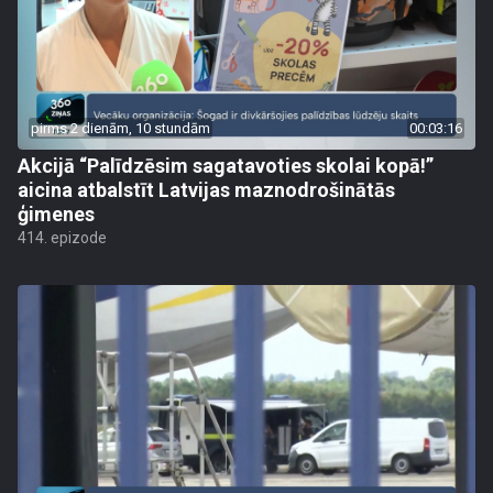
pirms 2 dienām, 10 stundām
00:03:16
Akcijā “Palīdzēsim sagatavoties skolai kopā!”
aicina atbalstīt Latvijas maznodrošinātās
ģimenes
414. epizode