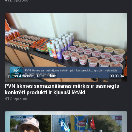
412. epizode
pirms 4 dienām, 13 stundām
00:03:04
PVN likmes samazināšanas mērķis ir sasniegts –
konkrēti produkti ir kļuvuši lētāki
412. epizode