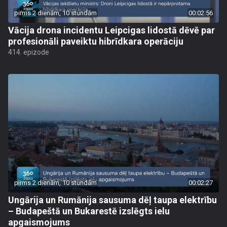
pirms 2 dienām, 10 stundām
00:02:56
Vācija drona incidentu Leipcigas lidostā dēvē par
profesionāli paveiktu hibrīdkara operāciju
414. epizode
pirms 2 dienām, 10 stundām
00:02:27
Ungārija un Rumānija sausuma dēļ taupa elektrību
– Budapeštā un Bukarestē izslēgts ielu
apgaismojums