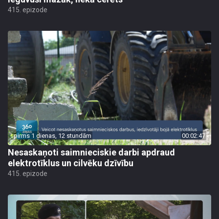
415. epizode
pirms 1 dienas, 12 stundām
00:02:47
Nesaskaņoti saimnieciskie darbi apdraud
elektrotīklus un cilvēku dzīvību
415. epizode