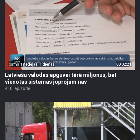
pirms 1 nedēļas, 1 dienas
00:02:21
Latviešu valodas apguvei tērē miljonus, bet
vienotas sistēmas joprojām nav
410. epizode