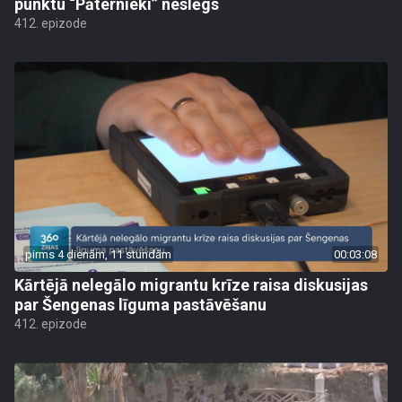
punktu “Pāternieki” neslēgs
412. epizode
pirms 4 dienām, 11 stundām
00:03:08
Kārtējā nelegālo migrantu krīze raisa diskusijas
par Šengenas līguma pastāvēšanu
412. epizode