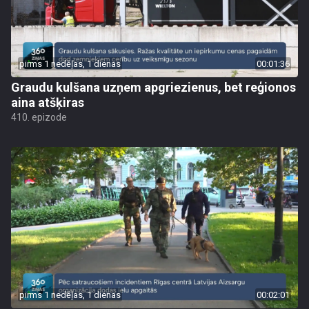
pirms 1 nedēļas, 1 dienas
00:01:36
Graudu kulšana uzņem apgriezienus, bet reģionos
aina atšķiras
410. epizode
pirms 1 nedēļas, 1 dienas
00:02:01