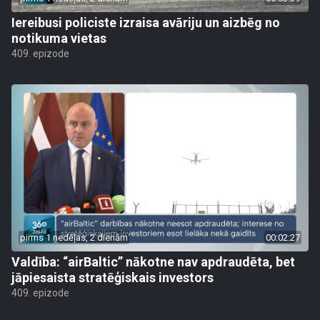
Iereibusi policiste izraisa avāriju un aizbēg no
notikuma vietas
409. epizode
pirms 1 nedēļas, 2 dienām
00:02:27
Valdība: “airBaltic” nākotne nav apdraudēta, bet
jāpiesaista stratēģiskais investors
409. epizode