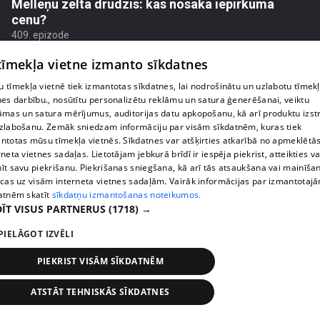
Melleņu zelta drudzis: kas nosaka iepirkuma
cenu?
409. epizode
 tīmekļa vietne izmanto sīkdatnes
 tīmekļa vietnē tiek izmantotas sīkdatnes, lai nodrošinātu un uzlabotu tīmek
nes darbību., nosūtītu personalizētu reklāmu un satura ģenerēšanai, veiktu
āmas un satura mērījumus, auditorijas datu apkopošanu, kā arī produktu izst
zlabošanu. Zemāk sniedzam informāciju par visām sīkdatnēm, kuras tiek
ntotas mūsu tīmekļa vietnēs. Sīkdatnes var atšķirties atkarībā no apmeklētā
rneta vietnes sadaļas. Lietotājam jebkurā brīdī ir iespēja piekrist, atteikties va
īt savu piekrišanu. Piekrišanas sniegšana, kā arī tās atsaukšana vai mainīša
ecas uz visām interneta vietnes sadaļām. Vairāk informācijas par izmantotaj
atnēm skatīt
sīkdatņu izmantošanas noteikumos.
ĪT VISUS PARTNERUS
(1718) →
pirms 1 nedēļas, 2 dienām
00:02:49
PIELĀGOT IZVĒLI
Ogas un sēnes šogad dārgākas, bet uzpirkšanas
punktos to krietni mazāk
PIEKRIST VISĀM SĪKDATNĒM
409. epizode
ATSTĀT TEHNISKĀS SĪKDATNES