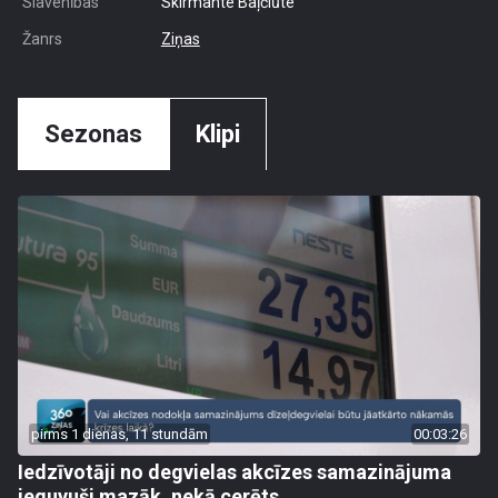
Slavenības
Skirmante Baļčiūte
Žanrs
Ziņas
Sezonas
Klipi
pirms 1 dienas, 11 stundām
00:03:26
Iedzīvotāji no degvielas akcīzes samazinājuma
ieguvuši mazāk, nekā cerēts