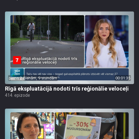
pirms 2 dienām, 9 stundām
00:01:35
Rīgā ekspluatācijā nodoti trīs reģionālie veloceļi
414. epizode