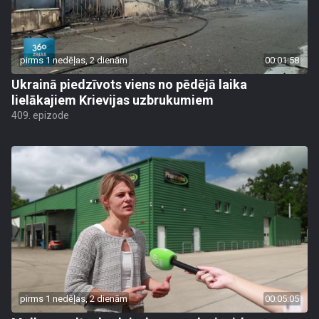
pirms 1 nedēļas, 2 dienām
00:01:58
Ukrainā piedzīvots viens no pēdējā laika
lielākajiem Krievijas uzbrukumiem
409. epizode
pirms 1 nedēļas, 2 dienām
00:05:05