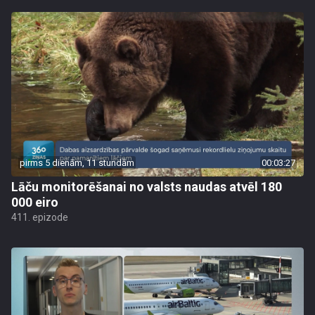
pirms 5 dienām, 11 stundām
00:03:27
Lāču monitorēšanai no valsts naudas atvēl 180
000 eiro
411. epizode