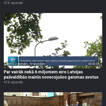
414. epizode
pirms 2 dienām, 10 stundām
00:02:35
Par vairāk nekā 6 miljoniem eiro Latvijas
pašvaldībās mainīs novecojušos gaismas avotus
414. epizode