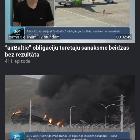
pirms 5 dienām, 12 stundām
00:02:49
“airBaltic” obligāciju turētāju sanāksme beidzas
bez rezultāta
411. epizode