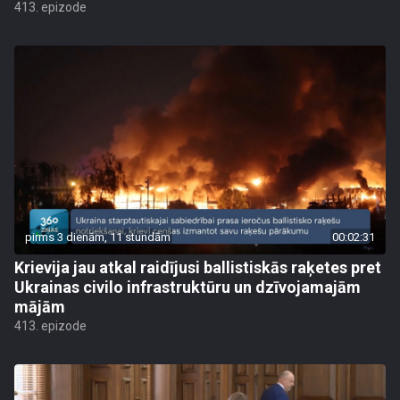
413. epizode
pirms 3 dienām, 11 stundām
00:02:31
Krievija jau atkal raidījusi ballistiskās raķetes pret
Ukrainas civilo infrastruktūru un dzīvojamajām
mājām
413. epizode