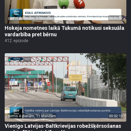
pirms 4 dienām, 9 stundām
00:01:02
Hokeja nometnes laikā Tukumā notikusi seksuāla
vardarbība pret bērnu
412. epizode
pirms 4 dienām, 11 stundām
00:02:13
Vienīgo Latvijas-Baltkrievijas robežšķērsošanas