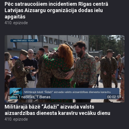
Pēc satraucošiem incidentiem Rīgas centrā
Latvijas Aizsargu organizācija dodas ielu
apgaitās
410. epizode
pirms 1 nedēļas, 1 dienas
00:02:51
Militārajā bāzē “Ādaži” aizvada valsts
aizsardzības dienesta karavīru vecāku dienu
410. epizode