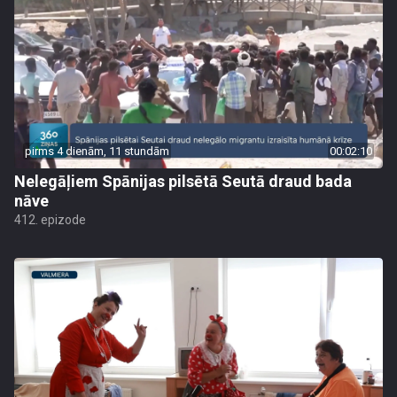
pirms 4 dienām, 11 stundām
00:02:10
Nelegāļiem Spānijas pilsētā Seutā draud bada
nāve
412. epizode