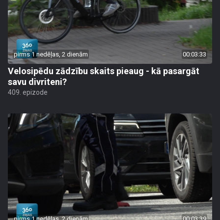
pirms 1 nedēļas, 2 dienām
00:03:33
Velosipēdu zādzību skaits pieaug - kā pasargāt
savu divriteni?
409. epizode
pirms 1 nedēļas, 2 dienām
00:03:39