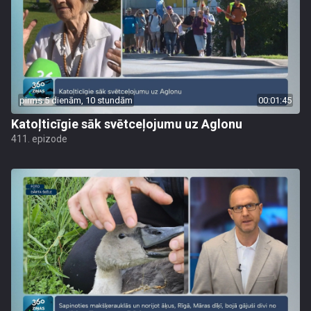
pirms 5 dienām, 10 stundām
00:01:45
Katoļticīgie sāk svētceļojumu uz Aglonu
411. epizode