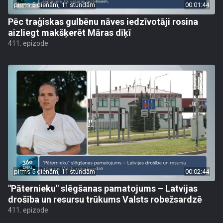
pirms 5 dienām, 11 stundām
00:01:44
Pēc traģiskas gulbēnu nāves iedzīvotāji rosina
aizliegt makšķerēt Māras dīķī
411. epizode
pirms 5 dienām, 11 stundām
00:02:44
"Pāternieku" slēgšanas pamatojums – Latvijas
drošība un resursu trūkums Valsts robežsardzē
411. epizode