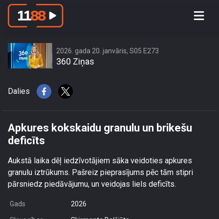
Apkures kokskaidu granulu un brikešu
deficīts
2026. gada 20. janvāris, S05 E273
360 Ziņas
Dalies
Apkures kokskaidu granulu un brikešu
deficīts
Aukstā laika dēļ iedzīvotājiem sāka veidoties apkures
granulu iztrūkums. Pašreiz pieprasījums pēc tām stipri
pārsniedz piedāvājumu, un veidojas liels deficīts.
Gads
2026