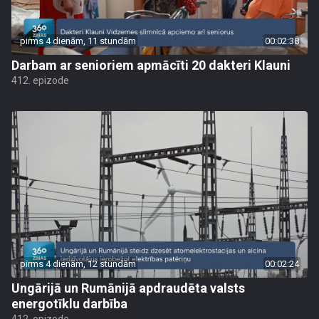
pirms 4 dienām, 11 stundām
00:02:38
Darbam ar senioriem apmācīti 20 dakteri Klauni
412. epizode
pirms 4 dienām, 12 stundām
00:02:24
Ungārijā un Rumānijā apdraudēta valsts
energotīklu darbība