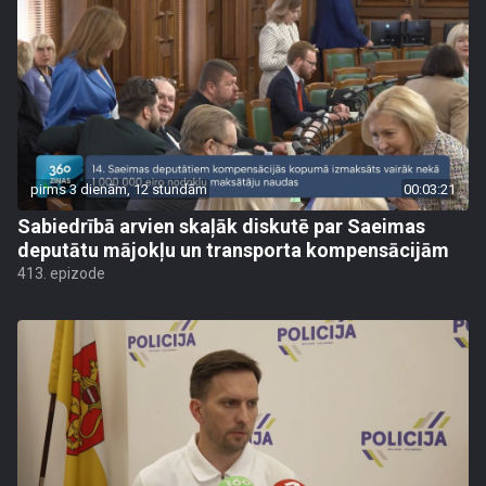
pirms 3 dienām, 12 stundām
00:03:21
Sabiedrībā arvien skaļāk diskutē par Saeimas
deputātu mājokļu un transporta kompensācijām
413. epizode