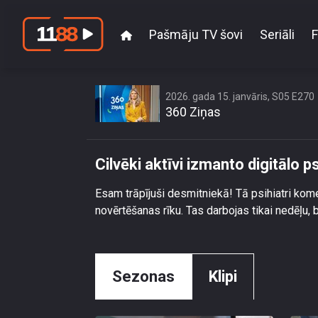
Pašmāju TV šovi
Seriāli
F
Cilvēk
2026. gada 15. janvāris, S05 E270
360 Ziņas
Cilvēki aktīvi izmanto digitālo 
Esam trāpījuši desmitniekā! Tā psihiatri komen
novērtēšanas rīku. Tas darbojas tikai nedēļu, b
Sezonas
Klipi