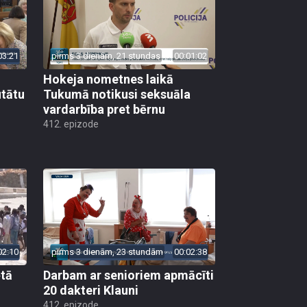
03:21
pirms 3 dienām, 21 stundas
00:01:02
Hokeja nometnes laikā
utātu
Tukumā notikusi seksuāla
vardarbība pret bērnu
412. epizode
02:10
pirms 3 dienām, 23 stundām
00:02:38
ētā
Darbam ar senioriem apmācīti
20 dakteri Klauni
412. epizode