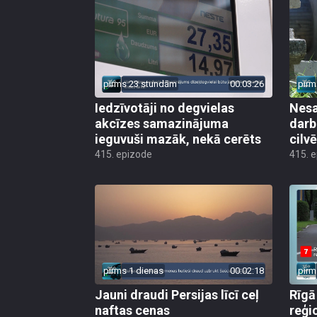
pirms 23 stundām
00:03:26
pirm
Iedzīvotāji no degvielas
Nesa
akcīzes samazinājuma
darb
ieguvuši mazāk, nekā cerēts
cilv
415. epizode
415. 
pirms 1 dienas
00:02:18
pirm
Jauni draudi Persijas līcī ceļ
Rīgā
naftas cenas
reģi