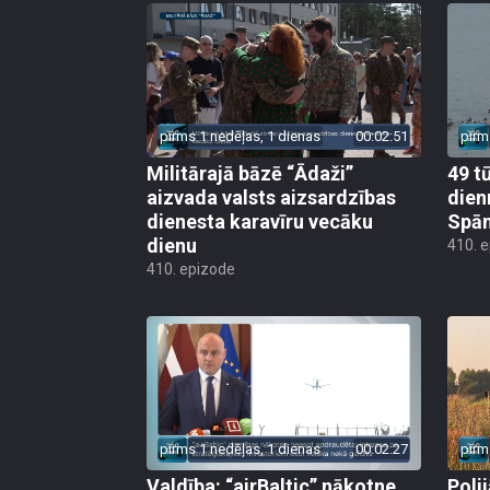
pirms 1 nedēļas, 1 dienas
00:02:51
pirm
Militārajā bāzē “Ādaži”
49 t
aizvada valsts aizsardzības
dien
dienesta karavīru vecāku
Spān
dienu
410. 
410. epizode
pirms 1 nedēļas, 1 dienas
00:02:27
pirm
Valdība: “airBaltic” nākotne
Poli