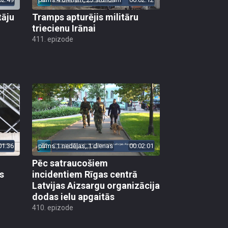
tāju
Tramps apturējis militāru
triecienu Irānai
411. epizode
01:36
pirms 1 nedēļas, 1 dienas
00:02:01
Pēc satraucošiem
s
incidentiem Rīgas centrā
Latvijas Aizsargu organizācija
dodas ielu apgaitās
410. epizode