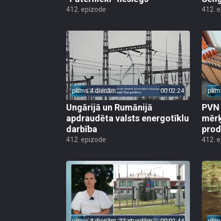
412. epizode
412. 
pirms 4 dienām
00:02:24
pirm
Ungārijā un Rumānijā
PVN 
apdraudēta valsts energotīklu
mērķ
darbība
produ
412. epizode
412. 
pirms 4 dienām, 22 stundām
00:02:44
pirm