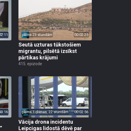
02:11
pirms 23 stundām
00:02:25
Seutā uzturas tūkstošiem
migrantu, pilsētā izsīkst
pārtikas krājumi
415. epizode
03:16
pirms 1 dienas, 22 stundām
00:02:56
Vācija drona incidentu
”
Leipcigas lidostā dēvē par