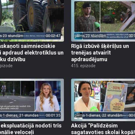
s 23 stundām
00:02:47
pirms 23 stundām
00:
skaņoti saimnieciskie
Rīgā izbūvē šķēršļus un
i apdraud elektrotīklus un
trenējas atvairīt
ēku dzīvību
apdraudējumu
epizode
415. epizode
s 1 dienas, 21 stundas
00:01:35
pirms 1 dienas, 22 stundām
00:
 ekspluatācijā nodoti trīs
Akcijā “Palīdzēsim
onālie veloceļi
sagatavoties skolai kopā!