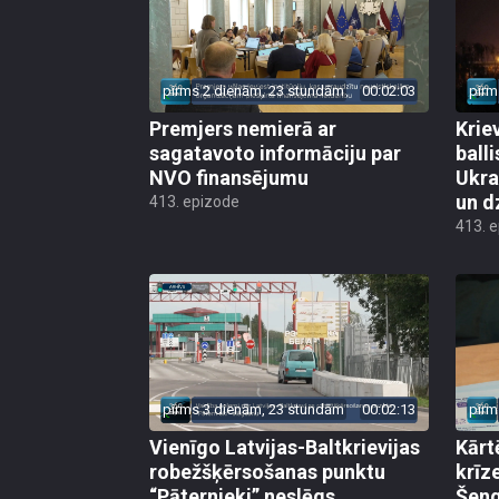
pirms 2 dienām, 23 stundām
00:02:03
pirm
Premjers nemierā ar
Kriev
sagatavoto informāciju par
ball
NVO finansējumu
Ukra
un d
413. epizode
413. 
pirms 3 dienām, 23 stundām
00:02:13
pirm
Vienīgo Latvijas-Baltkrievijas
Kārt
robežšķērsošanas punktu
krīz
“Pāternieki” neslēgs
Šeng