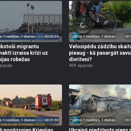
s 1 nedēļas, 1 dienas
00:03:34
pirms 1 nedēļas, 1 dienas
00:
ūkstoši migrantu
Velosipēdu zādzību skait
naktī izraisa krīzi uz
pieaug - kā pasargāt savu
ijas robežas
divriteni?
epizode
409. epizode
s 1 nedēļas, 1 dienas
00:01:59
pirms 1 nedēļas, 1 dienas
00:
jā nogāzusies Krievijas
Ukrainā piedzīvots viens 