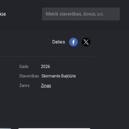
kie
Meklē slavenības, šovus, u.c.
as rīku
Dalies
Gads
2026
Slavenības
Skirmante Baļčiūte
Žanrs
Ziņas