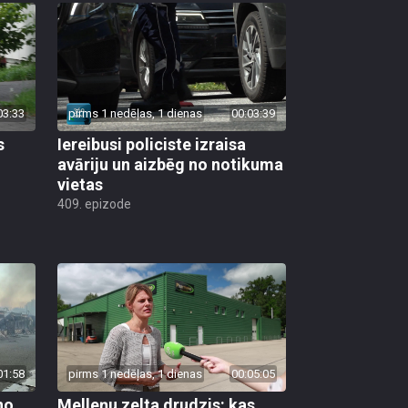
03:33
pirms 1 nedēļas, 1 dienas
00:03:39
s
Iereibusi policiste izraisa
avāriju un aizbēg no notikuma
vietas
409. epizode
01:58
pirms 1 nedēļas, 1 dienas
00:05:05
no
Melleņu zelta drudzis: kas