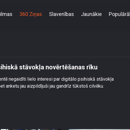
ilmas
360 Ziņas
Slavenības
Jaunākie
Populārā
i aktīvi izmanto digitālo psihiskā stāvokļa novērtēšan
psihiskā stāvokļa novērtēšanas rīku
tē negaidīti lielo interesi par digitālo psihiskā stāvokļa
et anketu jau aizpildījuši jau gandrīz tūkstoš cilvēku.