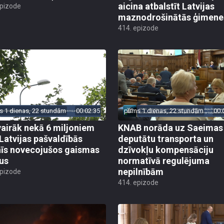
aicina atbalstīt Latvijas
epizode
maznodrošinātās ģimene
414. epizode
s 1 dienas, 22 stundām
00:02:35
pirms 1 dienas, 22 stundām
00:
vairāk nekā 6 miljoniem
KNAB norāda uz Saeimas
 Latvijas pašvaldībās
deputātu transporta un
īs novecojušos gaismas
dzīvokļu kompensāciju
us
normatīvā regulējuma
nepilnībām
epizode
414. epizode