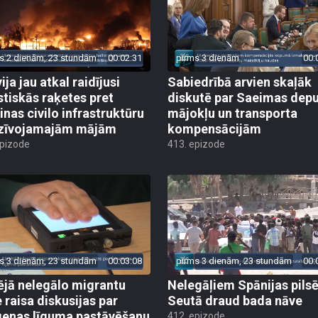
s 2 dienām, 23 stundām
00:02:31
pirms 3 dienām
00:
ija jau atkal raidījusi
Sabiedrībā arvien skaļāk
istiskās raķetes pret
diskutē par Saeimas dep
inas civilo infrastruktūru
mājokļu un transporta
zīvojamajām mājām
kompensācijām
epizode
413. epizode
s 3 dienām, 23 stundām
00:03:08
pirms 3 dienām, 23 stundām
00:
ējā nelegālo migrantu
Nelegāļiem Spānijas pils
e raisa diskusijas par
Seutā draud bada nāve
enas līguma pastāvēšanu
412. epizode