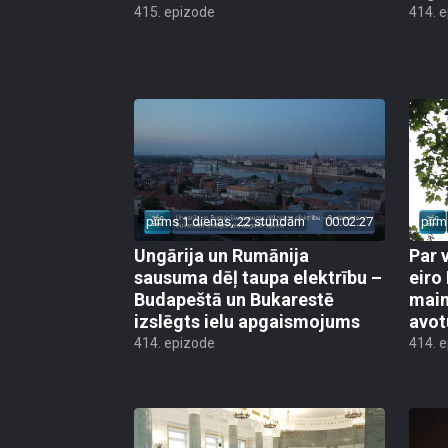
415. epizode
414. 
pirms 1 dienas, 22 stundām
00:02:27
pirm
Ungārija un Rumānija
Par 
sausuma dēļ taupa elektrību –
eiro
Budapeštā un Bukarestē
main
izslēgts ielu apgaismojums
avot
414. epizode
414. 