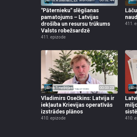
"Pāternieku" slēgšanas
Lāču
pamatojums – Latvijas
naud
drošība un resursu trūkums
411. 
Valsts robežsardzē
411. epizode
pirms 1 nedēļas
00:03:23
pirm
Vladimirs Osečkins: Latvija ir
Latv
iekļauta Krievijas operatīvās
milj
izstrādes plānos
sist
410. epizode
410. 