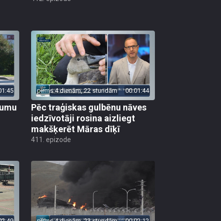
01:45
pirms 4 dienām, 22 stundām
00:01:44
ojumu
Pēc traģiskas gulbēnu nāves
iedzīvotāji rosina aizliegt
makšķerēt Māras dīķī
411. epizode
02:49
pirms 4 dienām, 23 stundām
00:02:12