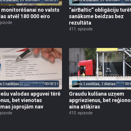
 monitorēšanai no valsts
“airBaltic” obligāciju turē
as atvēl 180 000 eiro
sanāksme beidzas bez
rezultāta
epizode
411. epizode
s 1 nedēļas
00:02:21
pirms 1 nedēļas, 1 dienas
00:
iešu valodas apguvei tērē
Graudu kulšana uzņem
onus, bet vienotas
apgriezienus, bet reģiono
ēmas joprojām nav
aina atšķiras
epizode
410. epizode