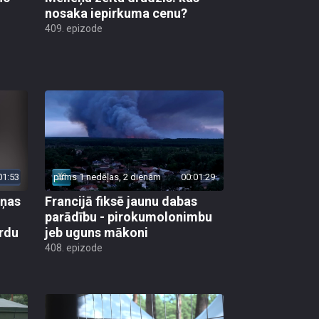
nosaka iepirkuma cenu?
409. epizode
01:53
pirms 1 nedēļas, 2 dienām
00:01:29
aņas
Francijā fiksē jaunu dabas
parādību - pirokumolonimbu
rdu
jeb uguns mākoni
408. epizode