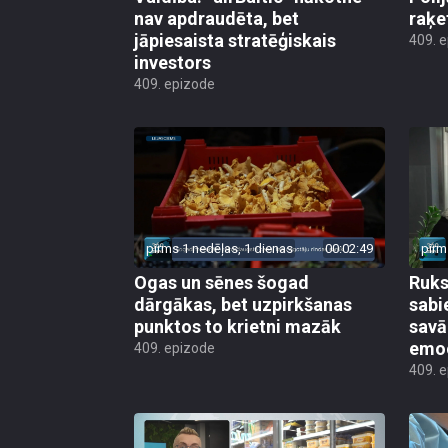
nav apdraudēta, bet
raķe
jāpiesaista stratēģiskais
409. 
investors
409. epizode
pirms 1 nedēļas, 1 dienas
00:02:49
pirm
Ogas un sēnes šogad
Ruks:
dārgākas, bet uzpirkšanas
sabi
punktos to krietni mazāk
sav
emo
409. epizode
409. 