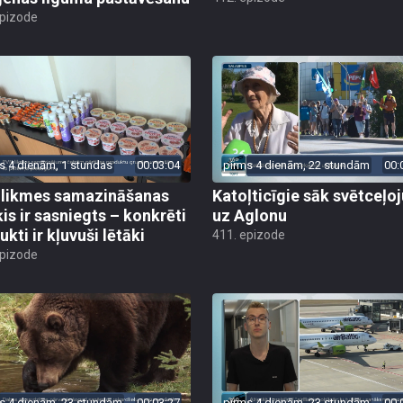
epizode
s 4 dienām, 1 stundas
00:03:04
pirms 4 dienām, 22 stundām
00:
likmes samazināšanas
Katoļticīgie sāk svētceļ
is ir sasniegts – konkrēti
uz Aglonu
kti ir kļuvuši lētāki
411. epizode
epizode
s 4 dienām, 23 stundām
00:03:27
pirms 4 dienām, 23 stundām
00: