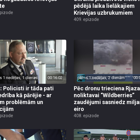
te
pēdējā laika lielākajiem
Krievijas uzbrukumiem
epizode
409. epizode
s 1 nedēļas, 1 dienas
00:16:02
pirms 1 nedēļas, 2 dienām
00:
 Policisti ir tāda pati
Pēc dronu trieciena Rjaz
edrība kā pārējie - ar
noliktavai “Wildberries”
ām problēmām un
zaudējumi sasniedz milja
cijām
eiro
epizode
408. epizode