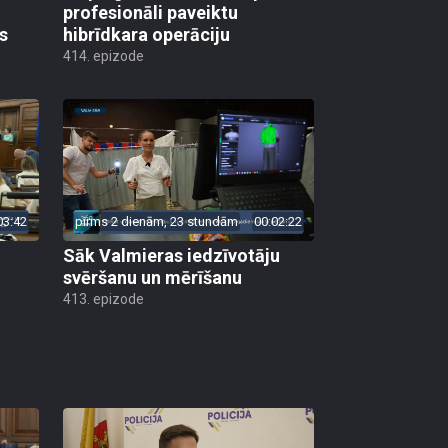
profesionāli paveiktu
s
hibrīdkara operāciju
414. epizode
03:42
pirms 2 dienām, 23 stundām
00:02:22
Sāk Valmieras iedzīvotāju
svēršanu un mērīšanu
413. epizode