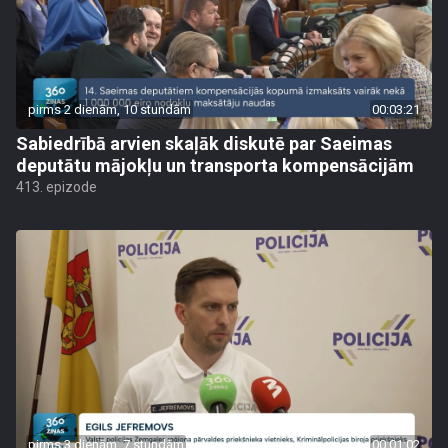
pirms 2 dienām, 10 stundām
00:03:21
Sabiedrībā arvien skaļāk diskutē par Saeimas
deputātu mājokļu un transporta kompensācijām
413. epizode
pirms 3 dienām, 7 stundām
00:01:02