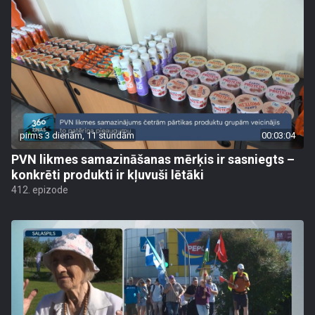
pirms 3 dienām, 11 stundām
00:03:04
PVN likmes samazināšanas mērķis ir sasniegts –
konkrēti produkti ir kļuvuši lētāki
412. epizode