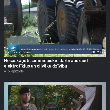
pirms 9 stundām
00:02:47
Nesaskaņoti saimnieciskie darbi apdraud
elektrotīklus un cilvēku dzīvību
415. epizode