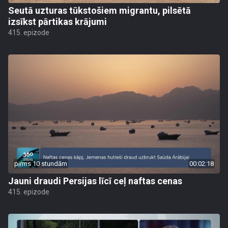
Seutā uzturas tūkstošiem migrantu, pilsētā
izsīkst pārtikas krājumi
415. epizode
pirms 10 stundām
00:02:18
Jauni draudi Persijas līcī ceļ naftas cenas
415. epizode