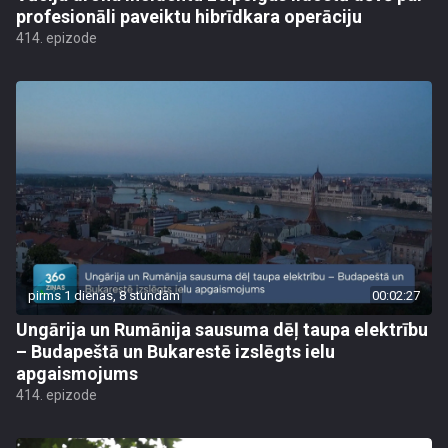
profesionāli paveiktu hibrīdkara operāciju
414. epizode
pirms 1 dienas, 8 stundām
00:02:27
Ungārija un Rumānija sausuma dēļ taupa elektrību
– Budapeštā un Bukarestē izslēgts ielu
apgaismojums
414. epizode