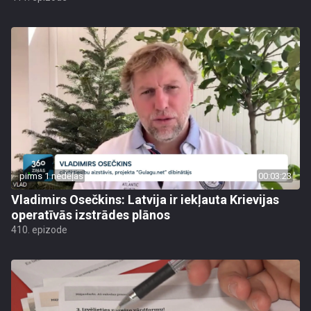
pirms 1 nedēļas
00:03:23
Vladimirs Osečkins: Latvija ir iekļauta Krievijas
operatīvās izstrādes plānos
410. epizode