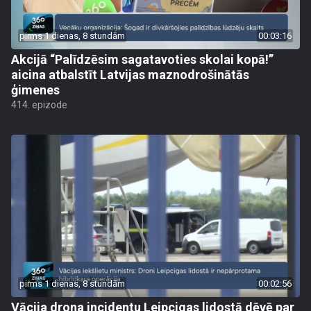
pirms 1 dienas, 8 stundām
00:03:16
Akcijā “Palīdzēsim sagatavoties skolai kopā!”
aicina atbalstīt Latvijas maznodrošinātās
ģimenes
414. epizode
pirms 1 dienas, 8 stundām
00:02:56
Vācija drona incidentu Leipcigas lidostā dēvē par