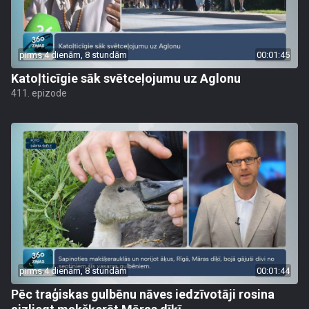
pirms 4 dienām, 8 stundām
00:01:45
Katoļticīgie sāk svētceļojumu uz Aglonu
411. epizode
pirms 4 dienām, 8 stundām
00:01:44
Pēc traģiskas gulbēnu nāves iedzīvotāji rosina