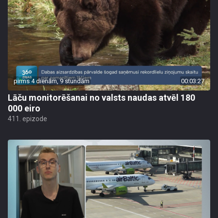
pirms 4 dienām, 9 stundām
00:03:27
Lāču monitorēšanai no valsts naudas atvēl 180
000 eiro
411. epizode