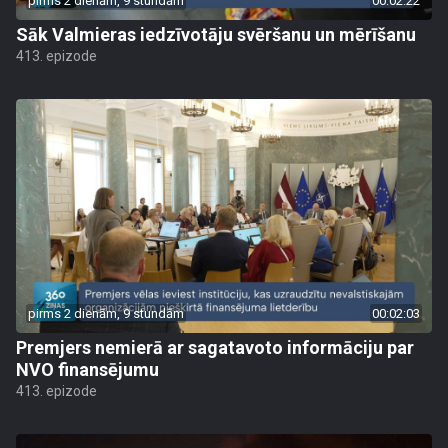
pirms 2 dienām, 9 stundām
00:02:22
Sāk Valmieras iedzīvotāju svēršanu un mērīšanu
413. epizode
pirms 2 dienām, 9 stundām
00:02:03
Premjers nemierā ar sagatavoto informāciju par
NVO finansējumu
413. epizode