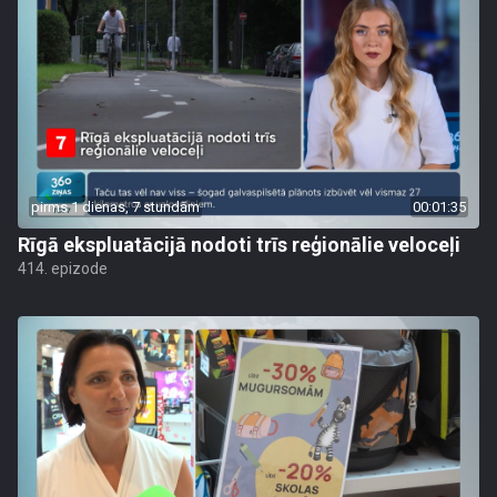
pirms 1 dienas, 7 stundām
00:01:35
Rīgā ekspluatācijā nodoti trīs reģionālie veloceļi
414. epizode