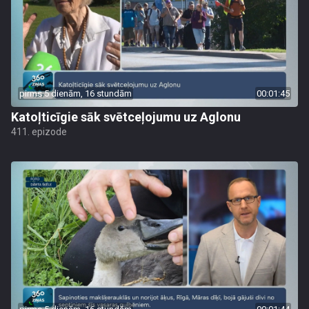
pirms 5 dienām, 16 stundām
00:01:45
Katoļticīgie sāk svētceļojumu uz Aglonu
411. epizode