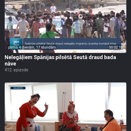
pirms 4 dienām, 17 stundām
00:02:10
Nelegāļiem Spānijas pilsētā Seutā draud bada
nāve
412. epizode