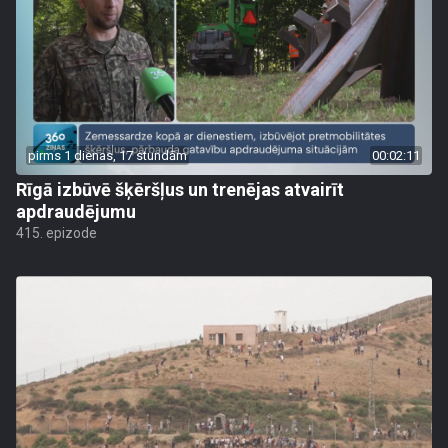
pirms 1 dienas, 17 stundām
00:02:11
Rīgā izbūvē šķēršļus un trenējas atvairīt
apdraudējumu
415. epizode