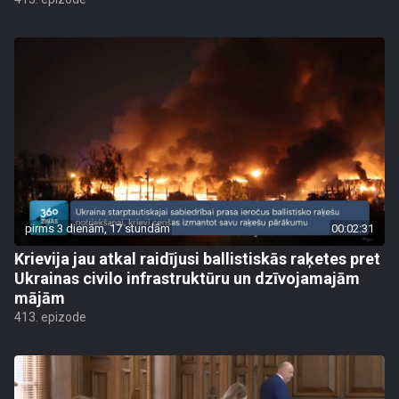
pirms 3 dienām, 17 stundām
00:02:31
Krievija jau atkal raidījusi ballistiskās raķetes pret
Ukrainas civilo infrastruktūru un dzīvojamajām
mājām
413. epizode