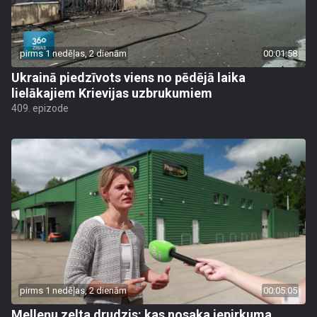
pirms 1 nedēļas, 2 dienām
00:01:58
Ukrainā piedzīvots viens no pēdējā laika
lielākajiem Krievijas uzbrukumiem
409. epizode
pirms 1 nedēļas, 2 dienām
00:05:05
Melleņu zelta drudzis: kas nosaka iepirkuma