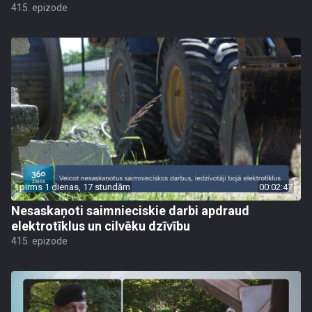
415. epizode
pirms 1 dienas, 17 stundām
00:02:47
Nesaskaņoti saimnieciskie darbi apdraud
elektrotīklus un cilvēku dzīvību
415. epizode