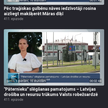
pirms 5 dienām, 16 stundām
00:01:44
Pēc traģiskas gulbēnu nāves iedzīvotāji rosina
aizliegt makšķerēt Māras dīķī
411. epizode
pirms 5 dienām, 16 stundām
00:02:44
"Pāternieku" slēgšanas pamatojums – Latvijas
drošība un resursu trūkums Valsts robežsardzē
411. epizode