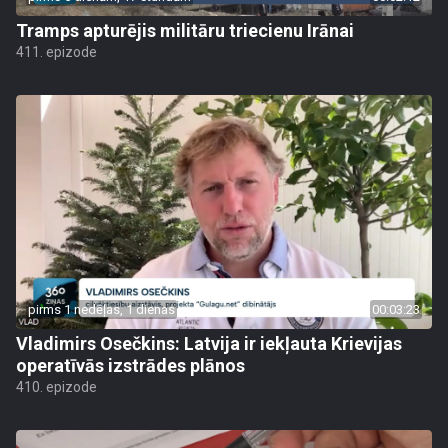
Tramps apturējis militāru triecienu Irānai
411. epizode
pirms 1 nedēļas, 1 dienas
00:03:23
Vladimirs Osečkins: Latvija ir iekļauta Krievijas
operatīvās izstrādes plānos
410. epizode