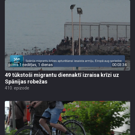
pirms 1 nedēļas, 1 dienas
00:03:34
49 tūkstoši migrantu diennaktī izraisa krīzi uz
Spānijas robežas
410. epizode