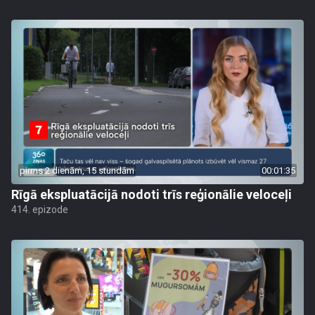
pirms 2 dienām, 15 stundām
00:01:35
Rīgā ekspluatācijā nodoti trīs reģionālie veloceļi
414. epizode