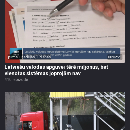
pirms 1 nedēļas, 1 dienas
00:02:21
Latviešu valodas apguvei tērē miljonus, bet
vienotas sistēmas joprojām nav
410. epizode