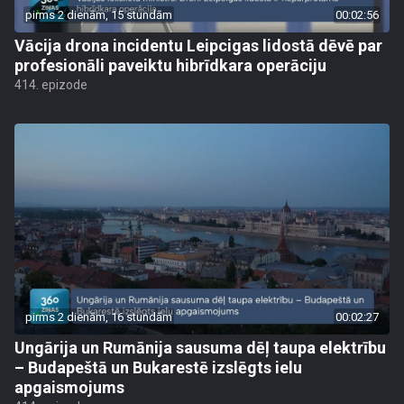
pirms 2 dienām, 15 stundām
00:02:56
Vācija drona incidentu Leipcigas lidostā dēvē par
profesionāli paveiktu hibrīdkara operāciju
414. epizode
pirms 2 dienām, 16 stundām
00:02:27
Ungārija un Rumānija sausuma dēļ taupa elektrību
– Budapeštā un Bukarestē izslēgts ielu
apgaismojums