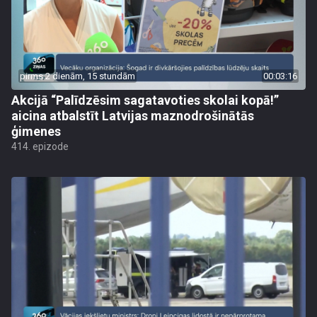
pirms 2 dienām, 15 stundām
00:03:16
Akcijā “Palīdzēsim sagatavoties skolai kopā!”
aicina atbalstīt Latvijas maznodrošinātās
ģimenes
414. epizode