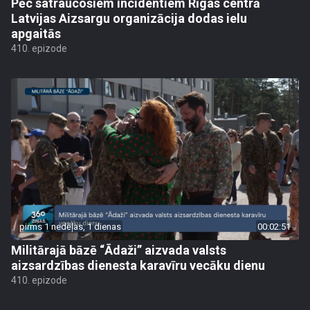
Pēc satraucošiem incidentiem Rīgas centrā
Latvijas Aizsargu organizācija dodas ielu
apgaitās
410. epizode
pirms 1 nedēļas, 1 dienas
00:02:51
Militārajā bāzē “Ādaži” aizvada valsts
aizsardzības dienesta karavīru vecāku dienu
410. epizode