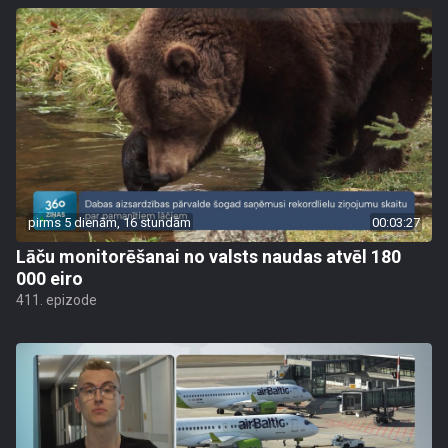
pirms 5 dienām, 16 stundām
00:03:27
Lāču monitorēšanai no valsts naudas atvēl 180
000 eiro
411. epizode