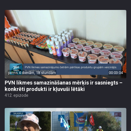
pirms 4 dienām, 18 stundām
00:03:04
PVN likmes samazināšanas mērķis ir sasniegts –
konkrēti produkti ir kļuvuši lētāki
412. epizode