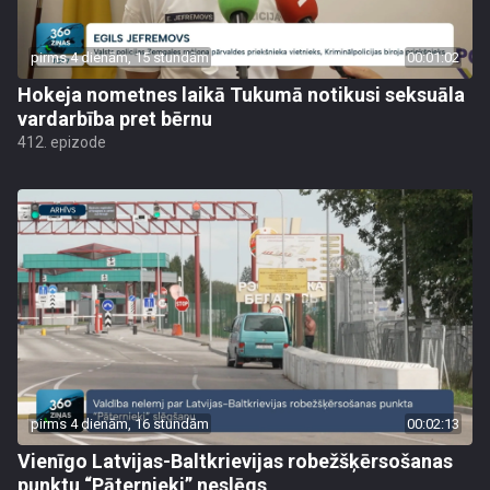
pirms 4 dienām, 15 stundām
00:01:02
Hokeja nometnes laikā Tukumā notikusi seksuāla
vardarbība pret bērnu
412. epizode
pirms 4 dienām, 16 stundām
00:02:13
Vienīgo Latvijas-Baltkrievijas robežšķērsošanas
punktu “Pāternieki” neslēgs