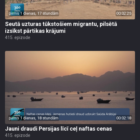
pirms 1 dienas, 17 stundām
00:02:25
Seutā uzturas tūkstošiem migrantu, pilsētā
izsīkst pārtikas krājumi
415. epizode
pirms 1 dienas, 18 stundām
00:02:18
Jauni draudi Persijas līcī ceļ naftas cenas
415. epizode