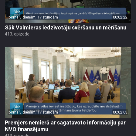
pirms 3 dienām, 17 stundām
00:02:22
Sāk Valmieras iedzīvotāju svēršanu un mērīšanu
413. epizode
pirms 3 dienām, 17 stundām
00:02:03
Premjers nemierā ar sagatavoto informāciju par
NVO finansējumu
413. epizode