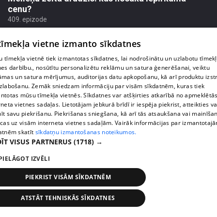
cenu?
409. epizode
 tīmekļa vietne izmanto sīkdatnes
 tīmekļa vietnē tiek izmantotas sīkdatnes, lai nodrošinātu un uzlabotu tīmek
nes darbību., nosūtītu personalizētu reklāmu un satura ģenerēšanai, veiktu
āmas un satura mērījumus, auditorijas datu apkopošanu, kā arī produktu izst
zlabošanu. Zemāk sniedzam informāciju par visām sīkdatnēm, kuras tiek
ntotas mūsu tīmekļa vietnēs. Sīkdatnes var atšķirties atkarībā no apmeklētā
rneta vietnes sadaļas. Lietotājam jebkurā brīdī ir iespēja piekrist, atteikties va
īt savu piekrišanu. Piekrišanas sniegšana, kā arī tās atsaukšana vai mainīša
ecas uz visām interneta vietnes sadaļām. Vairāk informācijas par izmantotaj
atnēm skatīt
sīkdatņu izmantošanas noteikumos.
ĪT VISUS PARTNERUS
(1718) →
pirms 1 nedēļas, 2 dienām
00:02:49
PIELĀGOT IZVĒLI
Ogas un sēnes šogad dārgākas, bet uzpirkšanas
punktos to krietni mazāk
PIEKRIST VISĀM SĪKDATNĒM
409. epizode
ATSTĀT TEHNISKĀS SĪKDATNES