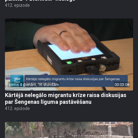
412. epizode
pirms 4 dienām, 16 stundām
00:03:08
Kārtējā nelegālo migrantu krīze raisa diskusijas
par Šengenas līguma pastāvēšanu
412. epizode