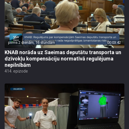
pirms 2 dienām, 16 stundām
00:03:42
KNAB norāda uz Saeimas deputātu transporta un
dzīvokļu kompensāciju normatīvā regulējuma
nepilnībām
414. epizode