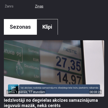
Žanrs
Ziņas
Sezonas
Klipi
pirms 1 dienas, 17 stundām
00:03:26
Iedzīvotāji no degvielas akcīzes samazinājuma
ieguvuši mazāk, nekā cerēts