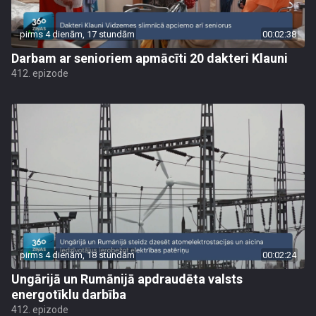
pirms 4 dienām, 17 stundām
00:02:38
Darbam ar senioriem apmācīti 20 dakteri Klauni
412. epizode
pirms 4 dienām, 18 stundām
00:02:24
Ungārijā un Rumānijā apdraudēta valsts
energotīklu darbība
412. epizode