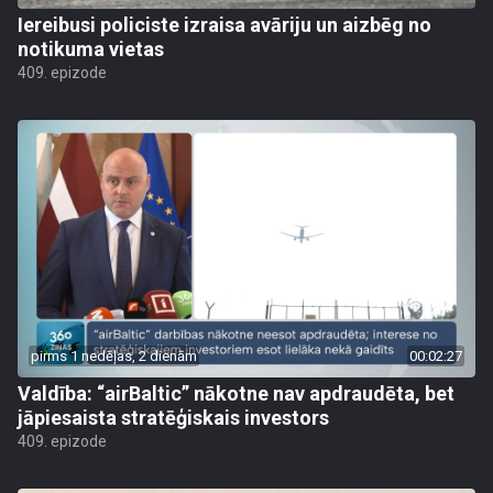
Iereibusi policiste izraisa avāriju un aizbēg no
notikuma vietas
409. epizode
pirms 1 nedēļas, 2 dienām
00:02:27
Valdība: “airBaltic” nākotne nav apdraudēta, bet
jāpiesaista stratēģiskais investors
409. epizode