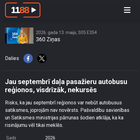
Jau septembrī daļa pasažieru
autobusu reģionos, visdrīzāk,
nekursēs
2026. gada 13. maijs, S05 E354
360 Ziņas
Dalies
Jau septembrī daļa pasažieru autobusu
reģionos, visdrīzāk, nekursēs
Risks, ka jau septembrī reģionos var nebūt autobusus
satiksmes, joprojām nav novērsts. Pašvaldību savienības
un Satiksmes ministrijas pārrunas šodien atklāja, ka ka
risinājumu vēl tikai meklēs.
Gads
2026