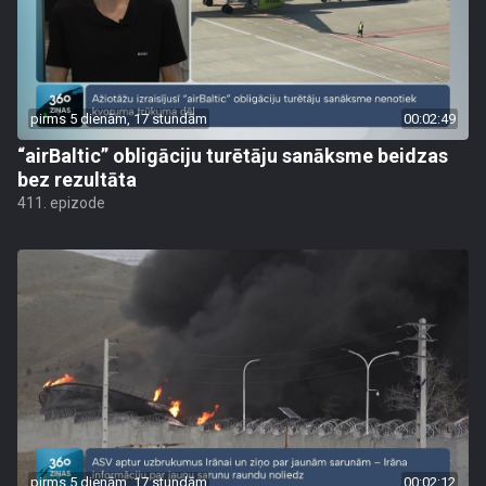
pirms 5 dienām, 17 stundām
00:02:49
“airBaltic” obligāciju turētāju sanāksme beidzas
bez rezultāta
411. epizode
pirms 5 dienām, 17 stundām
00:02:12