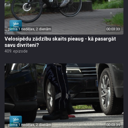
pirms 1 nedēļas, 2 dienām
00:03:33
Velosipēdu zādzību skaits pieaug - kā pasargāt
savu divriteni?
409. epizode
pirms 1 nedēļas, 2 dienām
00:03:39