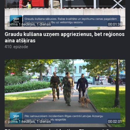
pirms 1 nedēļas, 1 dienas
00:01:36
Graudu kulšana uzņem apgriezienus, bet reģionos
aina atšķiras
410. epizode
pirms 1 nedēļas, 1 dienas
00:02:01