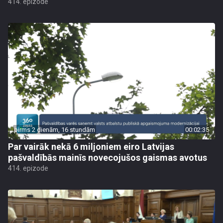
414. epizode
pirms 2 dienām, 16 stundām
00:02:35
Par vairāk nekā 6 miljoniem eiro Latvijas
pašvaldībās mainīs novecojušos gaismas avotus
414. epizode