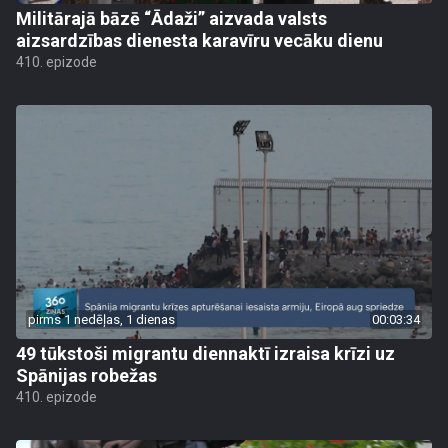
Militārajā bāzē “Ādaži” aizvada valsts
aizsardzības dienesta karavīru vecāku dienu
410. epizode
pirms 1 nedēļas, 1 dienas
00:03:34
49 tūkstoši migrantu diennaktī izraisa krīzi uz
Spānijas robežas
410. epizode