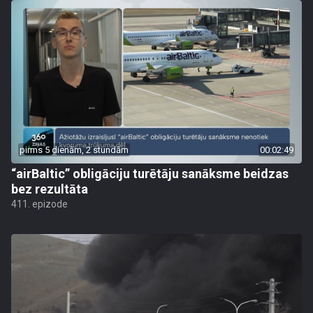
pirms 5 dienām, 2 stundām
00:02:49
“airBaltic” obligāciju turētāju sanāksme beidzas
bez rezultāta
411. epizode