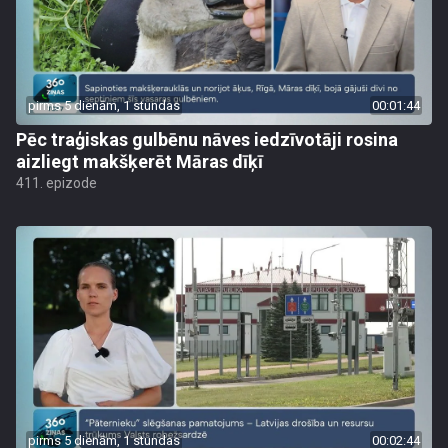
pirms 5 dienām, 1 stundas
00:01:44
Pēc traģiskas gulbēnu nāves iedzīvotāji rosina
aizliegt makšķerēt Māras dīķī
411. epizode
pirms 5 dienām, 1 stundas
00:02:44