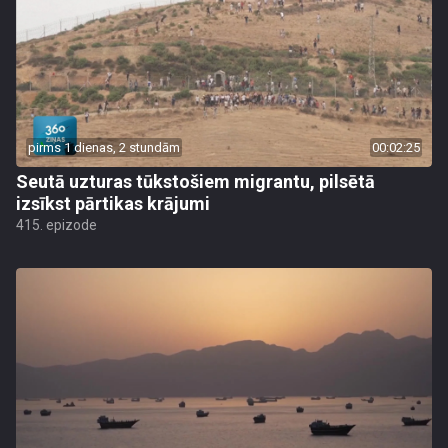
pirms 1 dienas, 2 stundām
00:02:25
Seutā uzturas tūkstošiem migrantu, pilsētā
izsīkst pārtikas krājumi
415. epizode