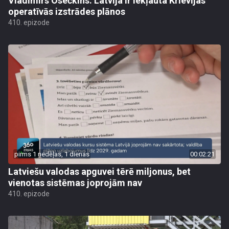
Vladimirs Osečkins: Latvija ir iekļauta Krievijas
operatīvās izstrādes plānos
410. epizode
pirms 1 nedēļas, 1 dienas
00:02:21
Latviešu valodas apguvei tērē miljonus, bet
vienotas sistēmas joprojām nav
410. epizode