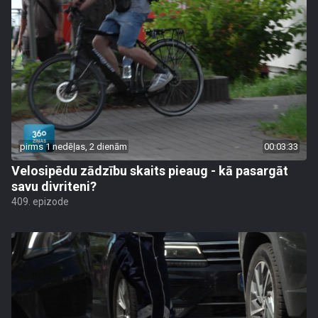
pirms 1 nedēļas, 2 dienām
00:03:33
Velosipēdu zādzību skaits pieaug - kā pasargāt
savu divriteni?
409. epizode