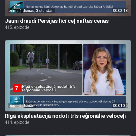
pirms 1 dienas, 3 stundām
00:02:18
Jauni draudi Persijas līcī ceļ naftas cenas
415. epizode
pirms 2 dienām
00:01:35
Rīgā ekspluatācijā nodoti trīs reģionālie veloceļi
414. epizode