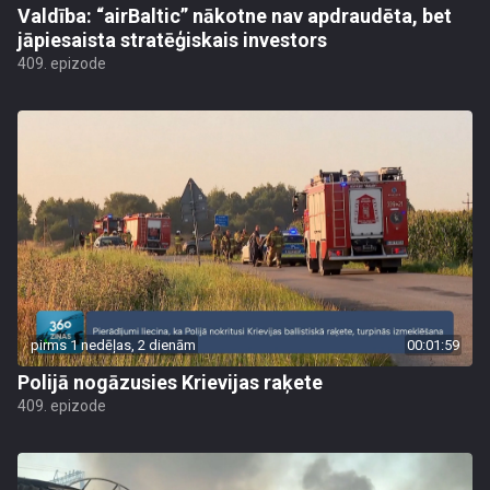
Valdība: “airBaltic” nākotne nav apdraudēta, bet
jāpiesaista stratēģiskais investors
409. epizode
pirms 1 nedēļas, 2 dienām
00:01:59
Polijā nogāzusies Krievijas raķete
409. epizode