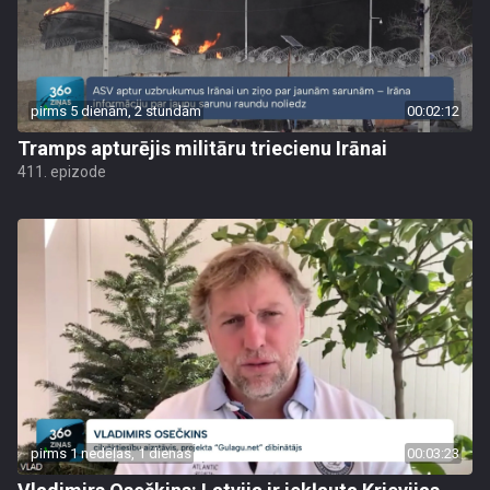
pirms 5 dienām, 2 stundām
00:02:12
Tramps apturējis militāru triecienu Irānai
411. epizode
pirms 1 nedēļas, 1 dienas
00:03:23