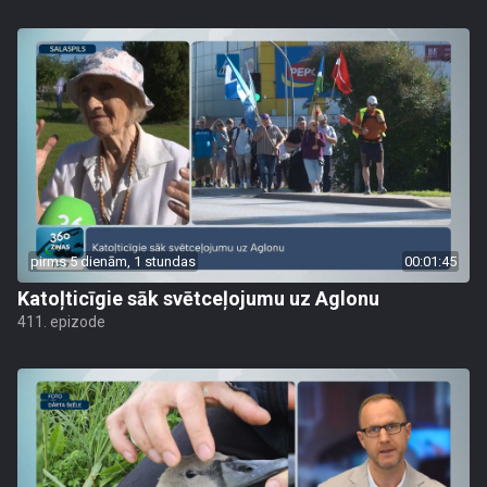
pirms 5 dienām, 1 stundas
00:01:45
Katoļticīgie sāk svētceļojumu uz Aglonu
411. epizode