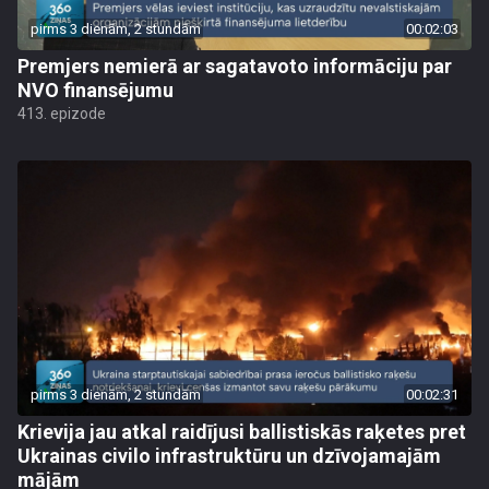
pirms 3 dienām, 2 stundām
00:02:03
Premjers nemierā ar sagatavoto informāciju par
NVO finansējumu
413. epizode
pirms 3 dienām, 2 stundām
00:02:31
Krievija jau atkal raidījusi ballistiskās raķetes pret
Ukrainas civilo infrastruktūru un dzīvojamajām
mājām