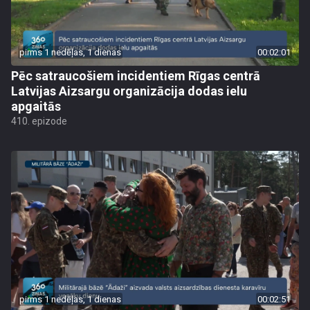
pirms 1 nedēļas, 1 dienas
00:02:01
Pēc satraucošiem incidentiem Rīgas centrā
Latvijas Aizsargu organizācija dodas ielu
apgaitās
410. epizode
pirms 1 nedēļas, 1 dienas
00:02:51