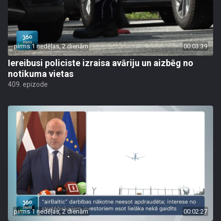
pirms 1 nedēļas, 2 dienām
00:03:39
Iereibusi policiste izraisa avāriju un aizbēg no
notikuma vietas
409. epizode
pirms 1 nedēļas, 2 dienām
00:02:27