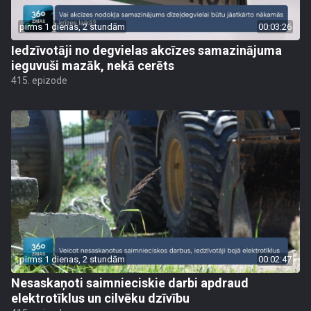
pirms 1 dienas, 2 stundām
00:03:26
Iedzīvotāji no degvielas akcīzes samazinājuma
ieguvuši mazāk, nekā cerēts
415. epizode
pirms 1 dienas, 2 stundām
00:02:47
Nesaskaņoti saimnieciskie darbi apdraud
elektrotīklus un cilvēku dzīvību