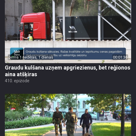
pirms 1 nedēļas, 1 dienas
00:01:36
Graudu kulšana uzņem apgriezienus, bet reģionos
aina atšķiras
410. epizode