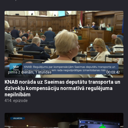
pirms 2 dienām, 1 stundas
00:03:42
KNAB norāda uz Saeimas deputātu transporta un
dzīvokļu kompensāciju normatīvā regulējuma
nepilnībām
414. epizode