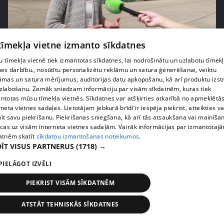
pirms 1 nedēļas, 2 dienām
00:05:05
 tīmekļa vietne izmanto sīkdatnes
Melleņu zelta drudzis: kas nosaka iepirkuma
 tīmekļa vietnē tiek izmantotas sīkdatnes, lai nodrošinātu un uzlabotu tīmek
cenu?
nes darbību., nosūtītu personalizētu reklāmu un satura ģenerēšanai, veiktu
409. epizode
āmas un satura mērījumus, auditorijas datu apkopošanu, kā arī produktu izst
zlabošanu. Zemāk sniedzam informāciju par visām sīkdatnēm, kuras tiek
ntotas mūsu tīmekļa vietnēs. Sīkdatnes var atšķirties atkarībā no apmeklētā
rneta vietnes sadaļas. Lietotājam jebkurā brīdī ir iespēja piekrist, atteikties va
īt savu piekrišanu. Piekrišanas sniegšana, kā arī tās atsaukšana vai mainīša
ecas uz visām interneta vietnes sadaļām. Vairāk informācijas par izmantotaj
atnēm skatīt
sīkdatņu izmantošanas noteikumos.
ĪT VISUS PARTNERUS
(1718) →
PIELĀGOT IZVĒLI
PIEKRIST VISĀM SĪKDATNĒM
pirms 1 nedēļas, 2 dienām
00:02:49
ATSTĀT TEHNISKĀS SĪKDATNES
Ogas un sēnes šogad dārgākas, bet uzpirkšanas