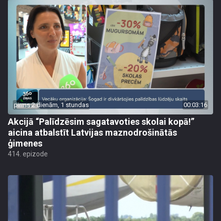
pirms 2 dienām, 1 stundas
00:03:16
Akcijā “Palīdzēsim sagatavoties skolai kopā!”
aicina atbalstīt Latvijas maznodrošinātās
ģimenes
414. epizode