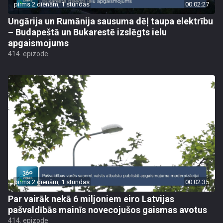
pirms 2 dienām, 1 stundas
00:02:27
Ungārija un Rumānija sausuma dēļ taupa elektrību
– Budapeštā un Bukarestē izslēgts ielu
apgaismojums
414. epizode
pirms 2 dienām, 1 stundas
00:02:35
Par vairāk nekā 6 miljoniem eiro Latvijas
pašvaldībās mainīs novecojušos gaismas avotus
414. epizode