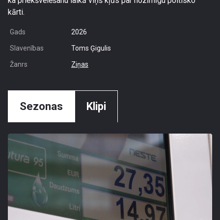
ka priekšvēlēšanu laikā viņš kļūs par nozīmīgu poltisko
kārti.
Gads
2026
Slavenības
Toms Ģigulis
Žanrs
Ziņas
Sezonas
Klipi