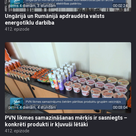
pirms 4 dienām, 3 stundām
00:02:24
Ungārijā un Rumānijā apdraudēta valsts
energotīklu darbība
412. epizode
pirms 4 dienām, 4 stundām
00:03:04
PVN likmes samazināšanas mērķis ir sasniegts –
konkrēti produkti ir kļuvuši lētāki
412. epizode