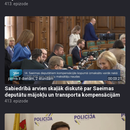
413. epizode
pirms 3 dienām, 2 stundām
00:03:21
Sabiedrībā arvien skaļāk diskutē par Saeimas
deputātu mājokļu un transporta kompensācijām
413. epizode