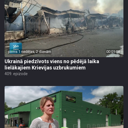
pirms 1 nedēļas, 2 dienām
00:01:58
Ukrainā piedzīvots viens no pēdējā laika
lielākajiem Krievijas uzbrukumiem
409. epizode