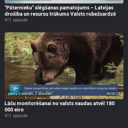
"Pāternieku" slēgšanas pamatojums – Latvijas
drošība un resursu trūkums Valsts robežsardzē
411. epizode
pirms 5 dienām, 2 stundām
00:03:27
Lāču monitorēšanai no valsts naudas atvēl 180
000 eiro
411. epizode