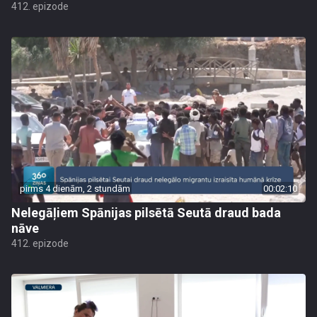
412. epizode
pirms 4 dienām, 2 stundām
00:02:10
Nelegāļiem Spānijas pilsētā Seutā draud bada
nāve
412. epizode