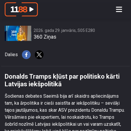
Donalds Tramps kļūst par politisko
kārti Latvijas iekšpolitikā
2026. gada 29. janvāris, S05 E280
360 Ziņas
Dalies
Donalds Tramps kļūst par politisko kārti
Latvijas iekšpolitikā
Šodienas debates Saeimā bija arī skaidrs apliecinājums
tam, ka ārpolitika ir cieši saistīta ar iekšpolitiku – sevišķi
tajos jautājumos, kas skar ASV prezidentu Donaldu Trampu.
Vērsāmies pie ekspertiem, lai noskaidrotu, ko Tramps
šobrīd nozīmē Latvijas iekšpolitikai un vai varam uzskatīt,