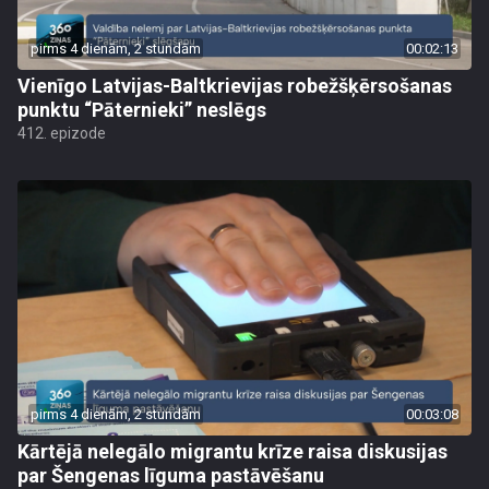
pirms 4 dienām, 2 stundām
00:02:13
Vienīgo Latvijas-Baltkrievijas robežšķērsošanas
punktu “Pāternieki” neslēgs
412. epizode
pirms 4 dienām, 2 stundām
00:03:08
Kārtējā nelegālo migrantu krīze raisa diskusijas
par Šengenas līguma pastāvēšanu