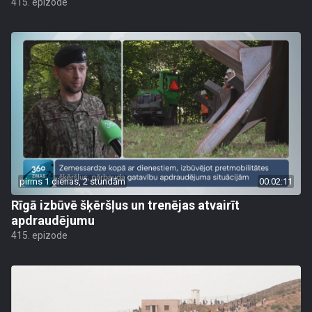
415. epizode
pirms 1 dienas, 2 stundām
00:02:11
Rīgā izbūvē šķēršļus un trenējas atvairīt
apdraudējumu
415. epizode