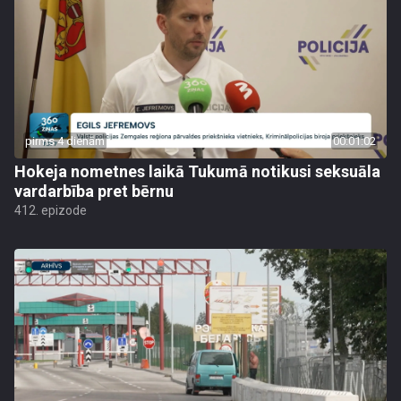
pirms 4 dienām
00:01:02
Hokeja nometnes laikā Tukumā notikusi seksuāla
vardarbība pret bērnu
412. epizode