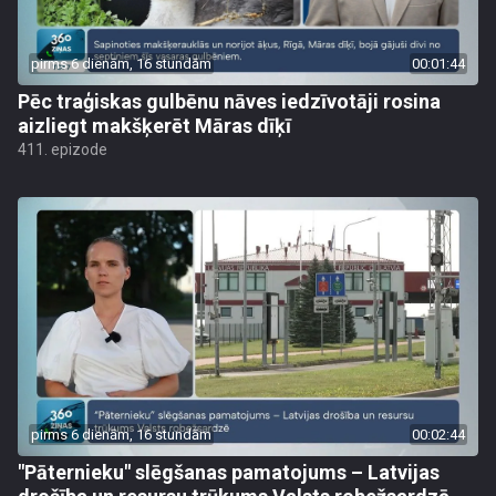
pirms 6 dienām, 16 stundām
00:01:44
Pēc traģiskas gulbēnu nāves iedzīvotāji rosina
aizliegt makšķerēt Māras dīķī
411. epizode
pirms 6 dienām, 16 stundām
00:02:44
"Pāternieku" slēgšanas pamatojums – Latvijas