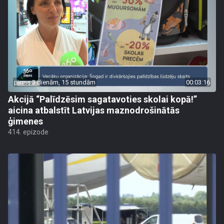
pirms 3 dienām, 15 stundām
00:03:16
Akcijā “Palīdzēsim sagatavoties skolai kopā!”
aicina atbalstīt Latvijas maznodrošinātās
ģimenes
414. epizode