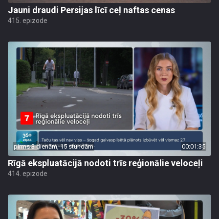
Jauni draudi Persijas līcī ceļ naftas cenas
415. epizode
pirms 3 dienām, 15 stundām
00:01:35
Rīgā ekspluatācijā nodoti trīs reģionālie veloceļi
414. epizode