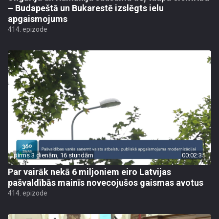
– Budapeštā un Bukarestē izslēgts ielu
apgaismojums
414. epizode
pirms 3 dienām, 16 stundām
00:02:35
Par vairāk nekā 6 miljoniem eiro Latvijas
pašvaldībās mainīs novecojušos gaismas avotus
414. epizode