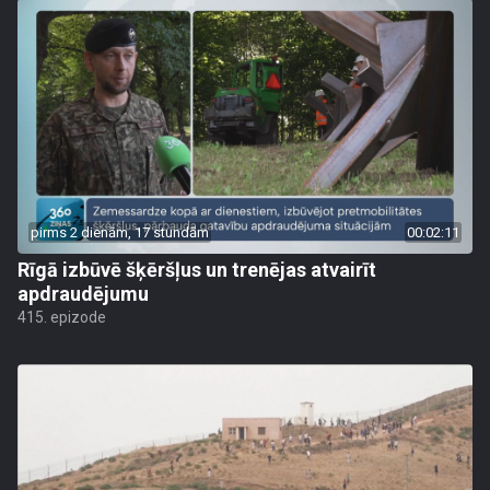
pirms 2 dienām, 17 stundām
00:02:11
Rīgā izbūvē šķēršļus un trenējas atvairīt
apdraudējumu
415. epizode