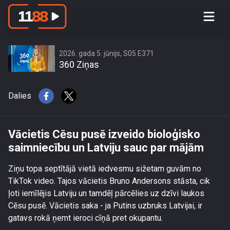
Vācietis Cēsu pusē izveido bioloģisko
saimniecību un Latviju sauc par
mājām
2026. gada 5. jūnijs, S05 E371
360 Ziņas
Dalies
Vācietis Cēsu pusē izveido bioloģisko
saimniecību un Latviju sauc par mājām
Ziņu topa septītājā vietā iedvesmu sižetam guvām no
TikTok video. Tajos vācietis Bruno Andersons stāsta, cik
ļoti iemīlējis Latviju un tamdēļ pārcēlies uz dzīvi laukos
Cēsu pusē. Vācietis saka - ja Putins uzbruks Latvijai, ir
gatavs rokā ņemt ieroci cīņā pret okupantu.