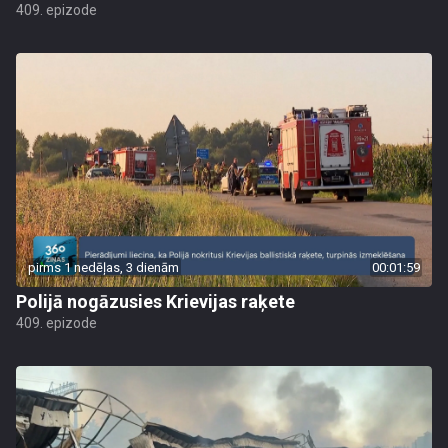
409. epizode
pirms 1 nedēļas, 3 dienām
00:01:59
Polijā nogāzusies Krievijas raķete
409. epizode