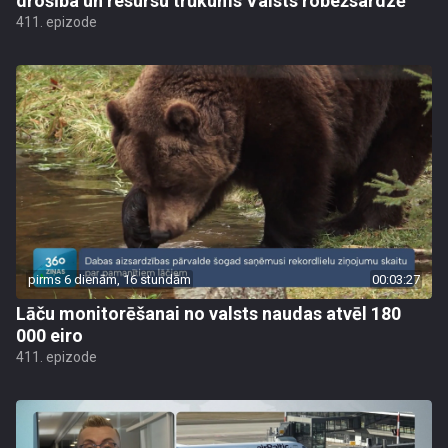
drošība un resursu trūkums Valsts robežsardzē
411. epizode
pirms 6 dienām, 16 stundām
00:03:27
Lāču monitorēšanai no valsts naudas atvēl 180
000 eiro
411. epizode