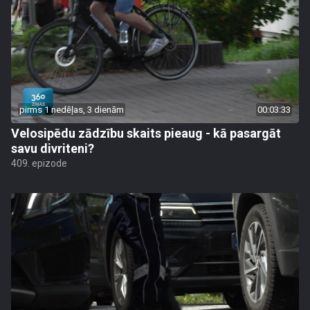
pirms 1 nedēļas, 3 dienām
00:03:33
Velosipēdu zādzību skaits pieaug - kā pasargāt
savu divriteni?
409. epizode