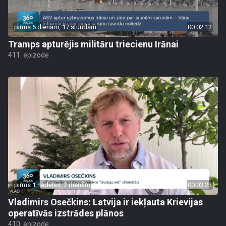
pirms 6 dienām, 17 stundām
00:02:12
Tramps apturējis militāru triecienu Irānai
411. epizode
pirms 1 nedēļas, 2 dienām
00:03:23
Vladimirs Osečkins: Latvija ir iekļauta Krievijas
operatīvās izstrādes plānos
410. epizode