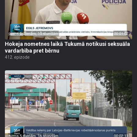
pirms 5 dienām, 15 stundām
00:01:02
Hokeja nometnes laikā Tukumā notikusi seksuāla
vardarbība pret bērnu
412. epizode
pirms 5 dienām, 16 stundām
00:02:13