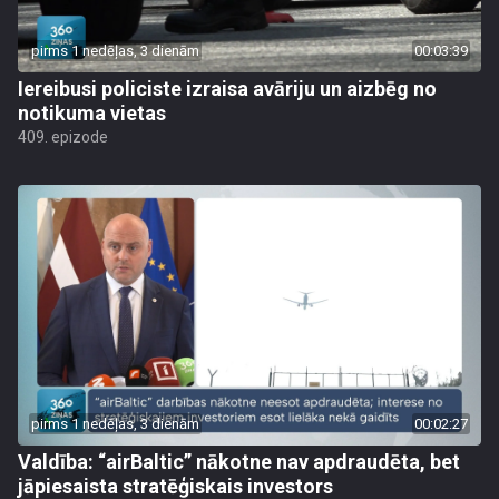
pirms 1 nedēļas, 3 dienām
00:03:39
Iereibusi policiste izraisa avāriju un aizbēg no
notikuma vietas
409. epizode
pirms 1 nedēļas, 3 dienām
00:02:27
Valdība: “airBaltic” nākotne nav apdraudēta, bet
jāpiesaista stratēģiskais investors