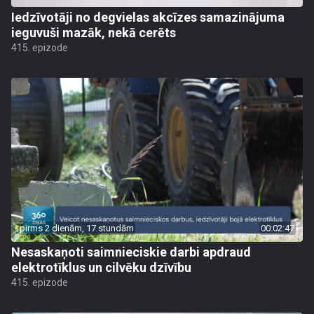
Iedzīvotāji no degvielas akcīzes samazinājuma
ieguvuši mazāk, nekā cerēts
415. epizode
pirms 2 dienām, 17 stundām
00:02:47
Nesaskaņoti saimnieciskie darbi apdraud
elektrotīklus un cilvēku dzīvību
415. epizode