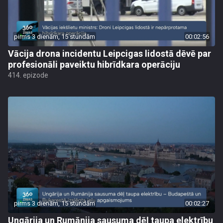
pirms 3 dienām, 15 stundām
00:02:56
Vācija drona incidentu Leipcigas lidostā dēvē par
profesionāli paveiktu hibrīdkara operāciju
414. epizode
pirms 3 dienām, 15 stundām
00:02:27
Ungārija un Rumānija sausuma dēļ taupa elektrību