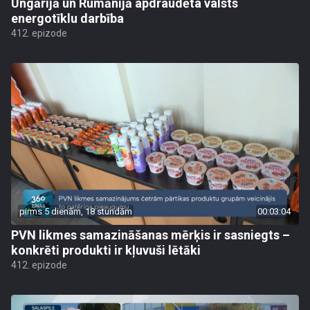
Ungārijā un Rumānijā apdraudēta valsts
energotīklu darbība
412. epizode
pirms 5 dienām, 18 stundām
00:03:04
PVN likmes samazināšanas mērķis ir sasniegts –
konkrēti produkti ir kļuvuši lētāki
412. epizode