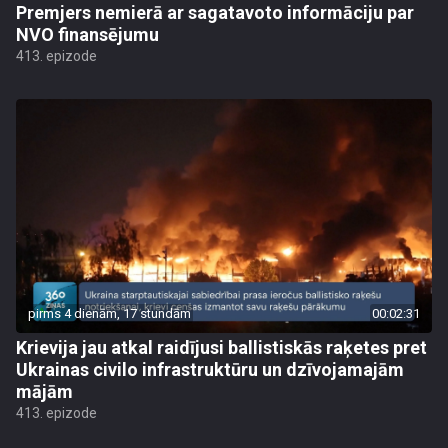
Premjers nemierā ar sagatavoto informāciju par
NVO finansējumu
413. epizode
pirms 4 dienām, 17 stundām
00:02:31
Krievija jau atkal raidījusi ballistiskās raķetes pret
Ukrainas civilo infrastruktūru un dzīvojamajām
mājām
413. epizode