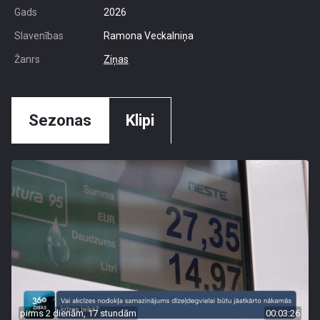
Gads
2026
Slavenības
Ramona Veckalniņa
Žanrs
Ziņas
Sezonas
Klipi
pirms 2 dienām, 17 stundām
00:03:26