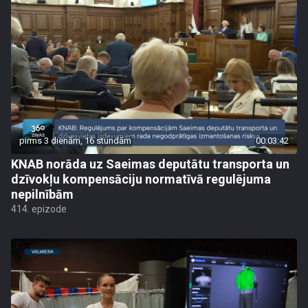
pirms 3 dienām, 16 stundām
00:03:42
KNAB norāda uz Saeimas deputātu transporta un
dzīvokļu kompensāciju normatīvā regulējuma
nepilnībām
414. epizode