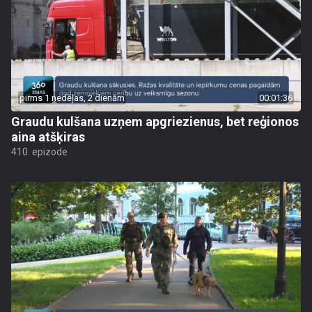
pirms 1 nedēļas, 2 dienām
00:01:36
Graudu kulšana uzņem apgriezienus, bet reģionos
aina atšķiras
410. epizode