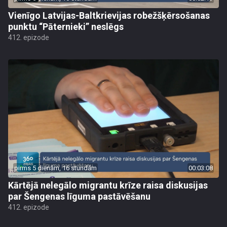
Vienīgo Latvijas-Baltkrievijas robežšķērsošanas
punktu “Pāternieki” neslēgs
412. epizode
pirms 5 dienām, 16 stundām
00:03:08
Kārtējā nelegālo migrantu krīze raisa diskusijas
par Šengenas līguma pastāvēšanu
412. epizode