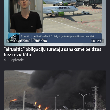
pirms 6 dienām, 17 stundām
00:02:49
“airBaltic” obligāciju turētāju sanāksme beidzas
bez rezultāta
411. epizode