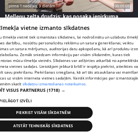
pirms 1 nedēļas, 3 dienām
00:05:05
Melleņu zelta drudzis: kas nosaka iepirkuma
cenu?
 tīmekļa vietne izmanto sīkdatnes
409. epizode
 tīmekļa vietnē tiek izmantotas sīkdatnes, lai nodrošinātu un uzlabotu tīmek
nes darbību., nosūtītu personalizētu reklāmu un satura ģenerēšanai, veiktu
āmas un satura mērījumus, auditorijas datu apkopošanu, kā arī produktu izst
zlabošanu. Zemāk sniedzam informāciju par visām sīkdatnēm, kuras tiek
ntotas mūsu tīmekļa vietnēs. Sīkdatnes var atšķirties atkarībā no apmeklētā
rneta vietnes sadaļas. Lietotājam jebkurā brīdī ir iespēja piekrist, atteikties va
īt savu piekrišanu. Piekrišanas sniegšana, kā arī tās atsaukšana vai mainīša
ecas uz visām interneta vietnes sadaļām. Vairāk informācijas par izmantotaj
atnēm skatīt
sīkdatņu izmantošanas noteikumos.
ĪT VISUS PARTNERUS
(1718) →
PIELĀGOT IZVĒLI
pirms 1 nedēļas, 3 dienām
00:02:49
PIEKRIST VISĀM SĪKDATNĒM
Ogas un sēnes šogad dārgākas, bet uzpirkšanas
punktos to krietni mazāk
ATSTĀT TEHNISKĀS SĪKDATNES
409. epizode