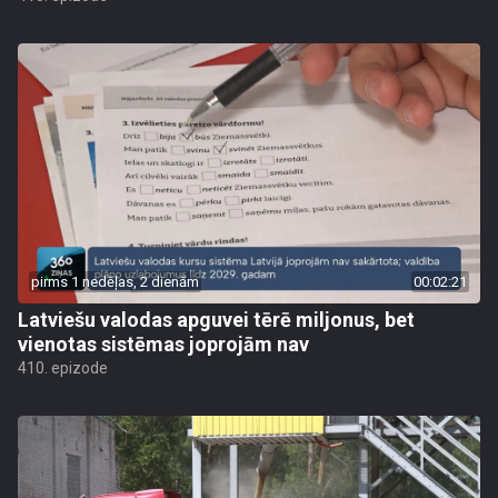
pirms 1 nedēļas, 2 dienām
00:02:21
Latviešu valodas apguvei tērē miljonus, bet
vienotas sistēmas joprojām nav
410. epizode