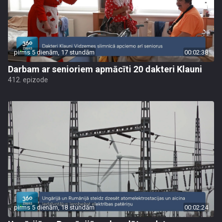
pirms 5 dienām, 17 stundām
00:02:38
Darbam ar senioriem apmācīti 20 dakteri Klauni
412. epizode
pirms 5 dienām, 18 stundām
00:02:24