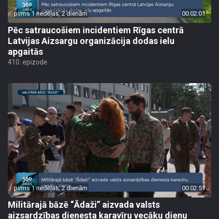
pirms 1 nedēļas, 2 dienām
00:02:01
Pēc satraucošiem incidentiem Rīgas centrā
Latvijas Aizsargu organizācija dodas ielu
apgaitās
410. epizode
pirms 1 nedēļas, 2 dienām
00:02:51
Militārajā bāzē “Ādaži” aizvada valsts
aizsardzības dienesta karavīru vecāku dienu