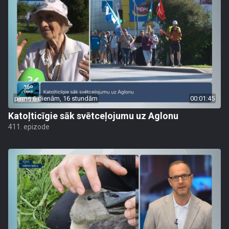
pirms 6 dienām, 16 stundām
00:01:45
Katoļticīgie sāk svētceļojumu uz Aglonu
411. epizode