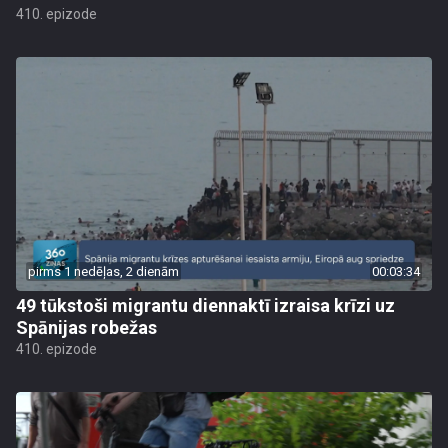
410. epizode
pirms 1 nedēļas, 2 dienām
00:03:34
49 tūkstoši migrantu diennaktī izraisa krīzi uz
Spānijas robežas
410. epizode