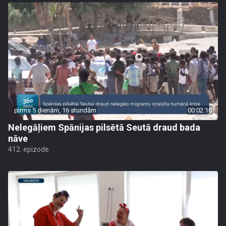
pirms 5 dienām, 16 stundām
00:02:10
Nelegāļiem Spānijas pilsētā Seutā draud bada
nāve
412. epizode