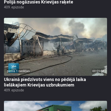
Polijā nogāzusies Krievijas raķete
409. epizode
pirms 1 nedēļas
00:01:58
Ukrainā piedzīvots viens no pēdējā laika
lielākajiem Krievijas uzbrukumiem
409. epizode