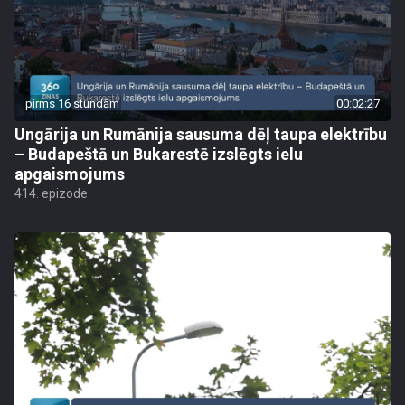
pirms 16 stundām
00:02:27
Ungārija un Rumānija sausuma dēļ taupa elektrību
– Budapeštā un Bukarestē izslēgts ielu
apgaismojums
414. epizode