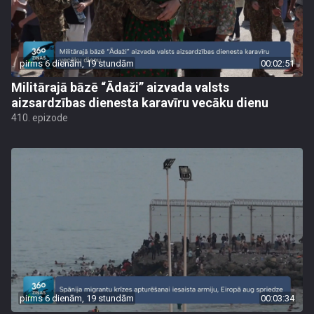
pirms 6 dienām, 19 stundām
00:02:51
Militārajā bāzē “Ādaži” aizvada valsts
aizsardzības dienesta karavīru vecāku dienu
410. epizode
pirms 6 dienām, 19 stundām
00:03:34