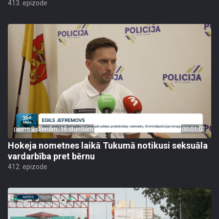
413. epizode
pirms 2 dienām, 16 stundām
00:01:02
Hokeja nometnes laikā Tukumā notikusi seksuāla
vardarbība pret bērnu
412. epizode