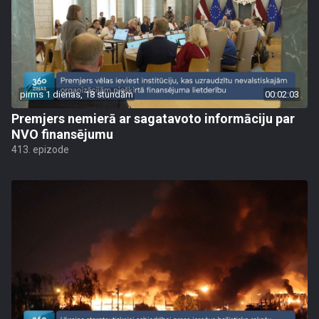
pirms 1 dienas, 18 stundām
00:02:03
Premjers nemierā ar sagatavoto informāciju par
NVO finansējumu
413. epizode