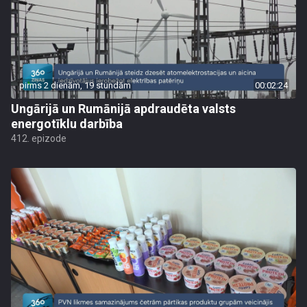
pirms 2 dienām, 19 stundām
00:02:24
Ungārijā un Rumānijā apdraudēta valsts
energotīklu darbība
412. epizode