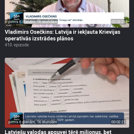
pirms 6 dienām, 16 stundām
00:03:23
Vladimirs Osečkins: Latvija ir iekļauta Krievijas
operatīvās izstrādes plānos
410. epizode
pirms 6 dienām, 16 stundām
00:02:21
Latviešu valodas apguvei tērē miljonus, bet