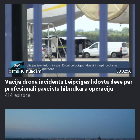
pirms 16 stundām
00:02:56
Vācija drona incidentu Leipcigas lidostā dēvē par
profesionāli paveiktu hibrīdkara operāciju
414. epizode