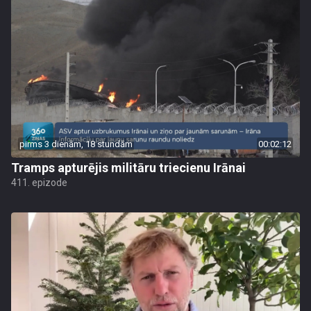
pirms 3 dienām, 18 stundām
00:02:12
Tramps apturējis militāru triecienu Irānai
411. epizode