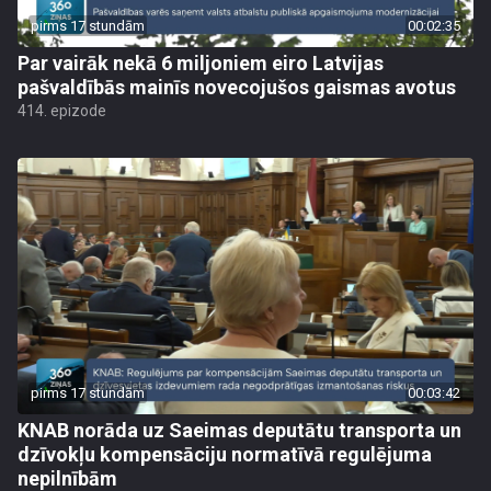
pirms 17 stundām
00:02:35
Par vairāk nekā 6 miljoniem eiro Latvijas
pašvaldībās mainīs novecojušos gaismas avotus
414. epizode
pirms 17 stundām
00:03:42
KNAB norāda uz Saeimas deputātu transporta un
dzīvokļu kompensāciju normatīvā regulējuma
nepilnībām