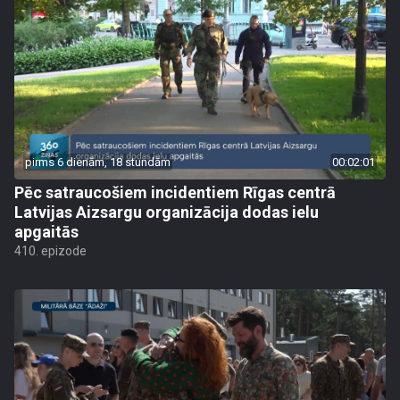
pirms 6 dienām, 18 stundām
00:02:01
Pēc satraucošiem incidentiem Rīgas centrā
Latvijas Aizsargu organizācija dodas ielu
apgaitās
410. epizode