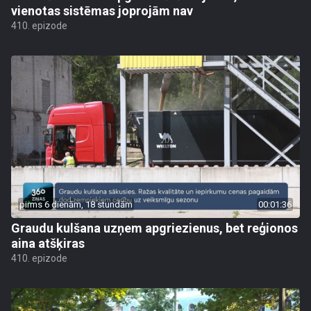
vienotas sistēmas joprojām nav
410. epizode
pirms 6 dienām, 18 stundām
00:01:36
Graudu kulšana uzņem apgriezienus, bet reģionos
aina atšķiras
410. epizode