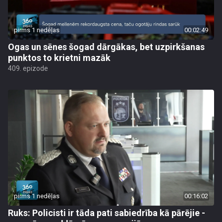
pirms 1 nedēļas
00:02:49
Ogas un sēnes šogad dārgākas, bet uzpirkšanas
punktos to krietni mazāk
409. epizode
pirms 1 nedēļas
00:16:02
Ruks: Policisti ir tāda pati sabiedrība kā pārējie -