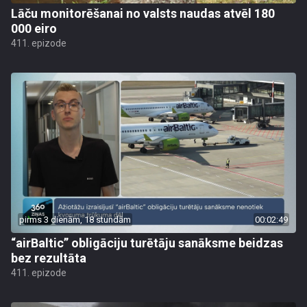
Lāču monitorēšanai no valsts naudas atvēl 180
000 eiro
411. epizode
pirms 3 dienām, 18 stundām
00:02:49
“airBaltic” obligāciju turētāju sanāksme beidzas
bez rezultāta
411. epizode