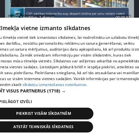
pirms 1 nedēļas, 1 dienas
00:03:37
 tīmekļa vietne izmanto sīkdatnes
Pārtiku pērkam vairāk, bet vai “zemo cenu grozs”
tiešām samazina kopējo čeku?
 tīmekļa vietnē tiek izmantotas sīkdatnes, lai nodrošinātu un uzlabotu tīmek
408. epizode
nes darbību., nosūtītu personalizētu reklāmu un satura ģenerēšanai, veiktu
āmas un satura mērījumus, auditorijas datu apkopošanu, kā arī produktu izst
zlabošanu. Zemāk sniedzam informāciju par visām sīkdatnēm, kuras tiek
ntotas mūsu tīmekļa vietnēs. Sīkdatnes var atšķirties atkarībā no apmeklētā
rneta vietnes sadaļas. Lietotājam jebkurā brīdī ir iespēja piekrist, atteikties va
īt savu piekrišanu. Piekrišanas sniegšana, kā arī tās atsaukšana vai mainīša
ecas uz visām interneta vietnes sadaļām. Vairāk informācijas par izmantotaj
atnēm skatīt
sīkdatņu izmantošanas noteikumos.
ĪT VISUS PARTNERUS
(1718) →
PIELĀGOT IZVĒLI
PIEKRIST VISĀM SĪKDATNĒM
pirms 1 nedēļas, 1 dienas
00:00:56
ATSTĀT TEHNISKĀS SĪKDATNES
Latvijā pirmajā Simulāciju centrā mediķi trenēsies
glābt dzīvības