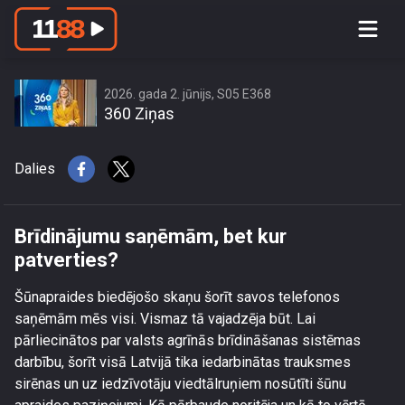
Brīdinājumu saņēmām, bet kur
patverties?
2026. gada 2. jūnijs, S05 E368
360 Ziņas
Dalies
Brīdinājumu saņēmām, bet kur
patverties?
Šūnapraides biedējošo skaņu šorīt savos telefonos
saņēmām mēs visi. Vismaz tā vajadzēja būt. Lai
pārliecinātos par valsts agrīnās brīdināšanas sistēmas
darbību, šorīt visā Latvijā tika iedarbinātas trauksmes
sirēnas un uz iedzīvotāju viedtālruņiem nosūtīti šūnu