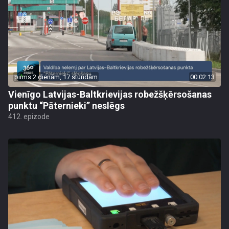
pirms 2 dienām, 17 stundām
00:02:13
Vienīgo Latvijas-Baltkrievijas robežšķērsošanas
punktu “Pāternieki” neslēgs
412. epizode