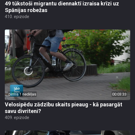
49 tūkstoši migrantu diennaktī izraisa krīzi uz
Spānijas robežas
410. epizode
pirms 1 nedēļas
00:03:33
Velosipēdu zādzību skaits pieaug - kā pasargāt
savu divriteni?
409. epizode