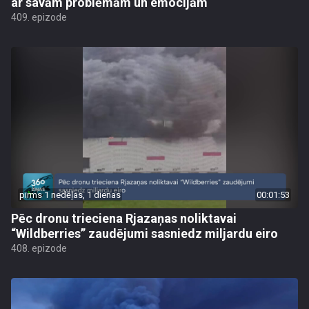
ar savām problēmām un emocijām
409. epizode
pirms 1 nedēļas, 1 dienas
00:01:53
Pēc dronu trieciena Rjazaņas noliktavai
“Wildberries” zaudējumi sasniedz miljardu eiro
408. epizode