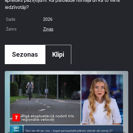
apraides paziņojumi. Kā pārbaude noritēja un kā to vērtē
iedzīvotāji?
Gads
2026
Žanrs
Ziņas
Sezonas
Klipi