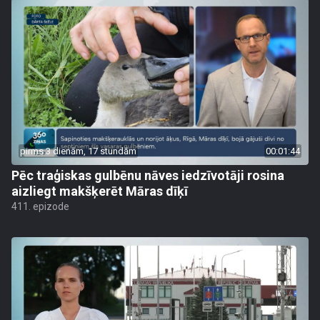
pirms 3 dienām, 17 stundām
00:01:44
Pēc traģiskas gulbēnu nāves iedzīvotāji rosina
aizliegt makšķerēt Māras dīķī
411. epizode