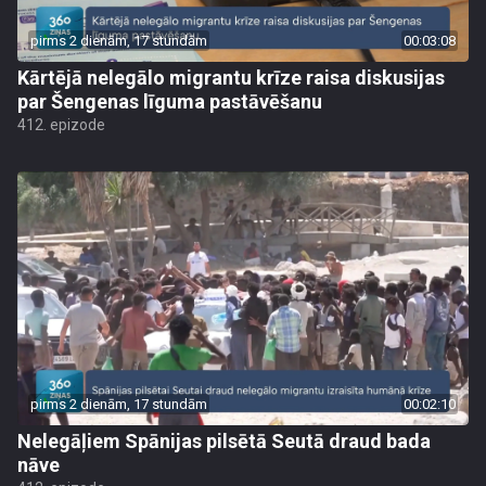
pirms 2 dienām, 17 stundām
00:03:08
Kārtējā nelegālo migrantu krīze raisa diskusijas
par Šengenas līguma pastāvēšanu
412. epizode
pirms 2 dienām, 17 stundām
00:02:10
Nelegāļiem Spānijas pilsētā Seutā draud bada
nāve