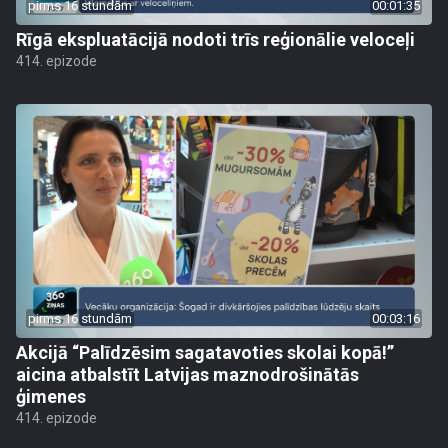
pirms 16 stundām
00:01:35
Rīgā ekspluatācijā nodoti trīs reģionālie veloceļi
414. epizode
pirms 16 stundām
00:03:16
Akcijā “Palīdzēsim sagatavoties skolai kopā!”
aicina atbalstīt Latvijas maznodrošinātās
ģimenes
414. epizode