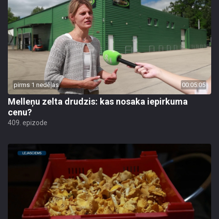
pirms 1 nedēļas
00:05:05
Melleņu zelta drudzis: kas nosaka iepirkuma
cenu?
409. epizode