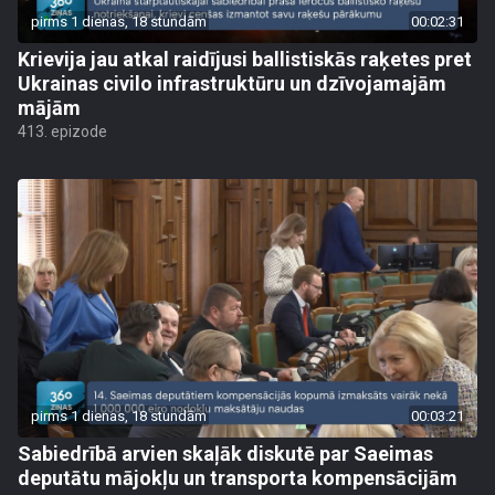
pirms 1 dienas, 18 stundām
00:02:31
Krievija jau atkal raidījusi ballistiskās raķetes pret
Ukrainas civilo infrastruktūru un dzīvojamajām
mājām
413. epizode
pirms 1 dienas, 18 stundām
00:03:21
Sabiedrībā arvien skaļāk diskutē par Saeimas
deputātu mājokļu un transporta kompensācijām