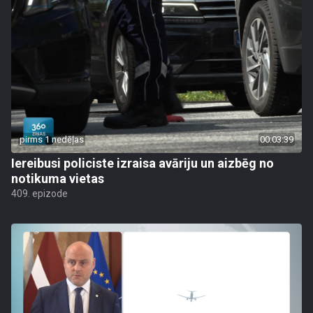
pirms 1 nedēļas
00:03:39
Iereibusi policiste izraisa avāriju un aizbēg no
notikuma vietas
409. epizode