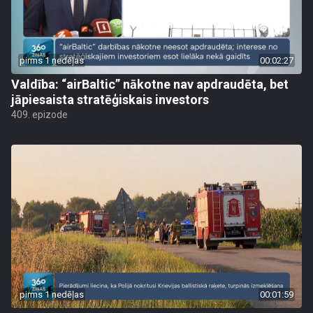
pirms 1 nedēļas
00:02:27
Valdība: “airBaltic” nākotne nav apdraudēta, bet
jāpiesaista stratēģiskais investors
409. epizode
pirms 1 nedēļas
00:01:59