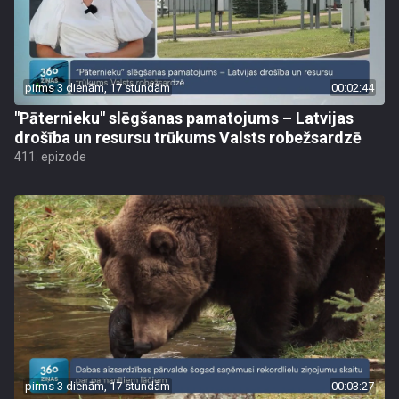
pirms 3 dienām, 17 stundām
00:02:44
"Pāternieku" slēgšanas pamatojums – Latvijas
drošība un resursu trūkums Valsts robežsardzē
411. epizode
pirms 3 dienām, 17 stundām
00:03:27