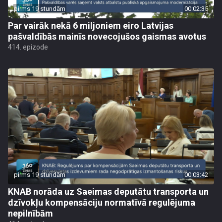
pirms 19 stundām
00:02:35
Par vairāk nekā 6 miljoniem eiro Latvijas
pašvaldībās mainīs novecojušos gaismas avotus
414. epizode
pirms 19 stundām
00:03:42
KNAB norāda uz Saeimas deputātu transporta un
dzīvokļu kompensāciju normatīvā regulējuma
nepilnībām