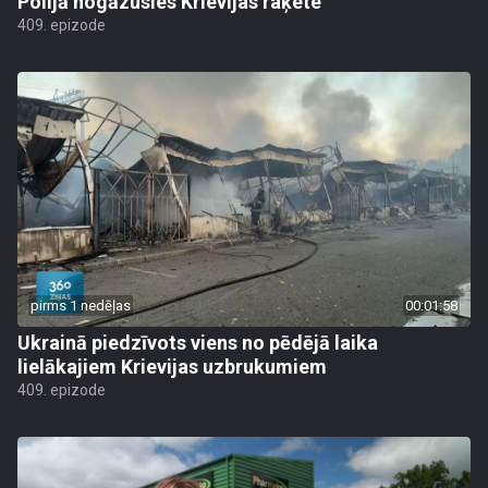
Polijā nogāzusies Krievijas raķete
409. epizode
pirms 1 nedēļas
00:01:58
Ukrainā piedzīvots viens no pēdējā laika
lielākajiem Krievijas uzbrukumiem
409. epizode