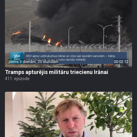
pirms 3 dienām, 20 stundām
00:02:12
Tramps apturējis militāru triecienu Irānai
411. epizode