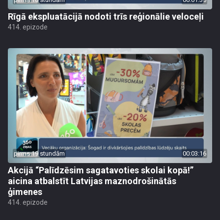
Rīgā ekspluatācijā nodoti trīs reģionālie veloceļi
414. epizode
pirms 19 stundām
00:03:16
Akcijā “Palīdzēsim sagatavoties skolai kopā!”
aicina atbalstīt Latvijas maznodrošinātās
ģimenes
414. epizode