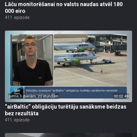
Lāču monitorēšanai no valsts naudas atvēl 180
000 eiro
411. epizode
pirms 3 dienām, 20 stundām
00:02:49
“airBaltic” obligāciju turētāju sanāksme beidzas
bez rezultāta
411. epizode