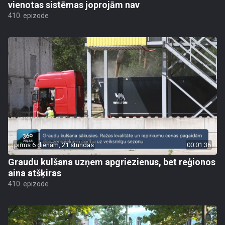
vienotas sistēmas joprojām nav
410. epizode
pirms 6 dienām, 21 stundas
00:01:36
Graudu kulšana uzņem apgriezienus, bet reģionos
aina atšķiras
410. epizode