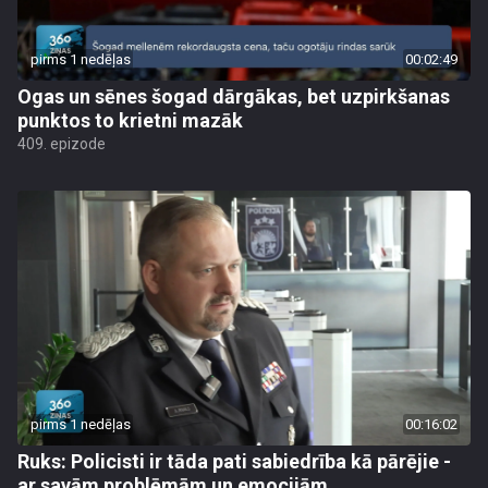
pirms 1 nedēļas
00:02:49
Ogas un sēnes šogad dārgākas, bet uzpirkšanas
punktos to krietni mazāk
409. epizode
pirms 1 nedēļas
00:16:02
Ruks: Policisti ir tāda pati sabiedrība kā pārējie -
ar savām problēmām un emocijām