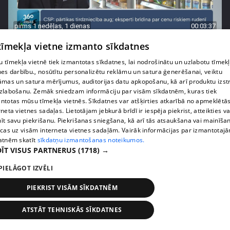
pirms 1 nedēļas, 1 dienas
00:03:37
Pārtiku pērkam vairāk, bet vai “zemo cenu grozs”
 tīmekļa vietne izmanto sīkdatnes
tiešām samazina kopējo čeku?
 tīmekļa vietnē tiek izmantotas sīkdatnes, lai nodrošinātu un uzlabotu tīmek
408. epizode
nes darbību., nosūtītu personalizētu reklāmu un satura ģenerēšanai, veiktu
āmas un satura mērījumus, auditorijas datu apkopošanu, kā arī produktu izst
zlabošanu. Zemāk sniedzam informāciju par visām sīkdatnēm, kuras tiek
ntotas mūsu tīmekļa vietnēs. Sīkdatnes var atšķirties atkarībā no apmeklētā
rneta vietnes sadaļas. Lietotājam jebkurā brīdī ir iespēja piekrist, atteikties va
īt savu piekrišanu. Piekrišanas sniegšana, kā arī tās atsaukšana vai mainīša
ecas uz visām interneta vietnes sadaļām. Vairāk informācijas par izmantotaj
atnēm skatīt
sīkdatņu izmantošanas noteikumos.
ĪT VISUS PARTNERUS
(1718) →
PIELĀGOT IZVĒLI
PIEKRIST VISĀM SĪKDATNĒM
pirms 1 nedēļas, 1 dienas
00:00:56
ATSTĀT TEHNISKĀS SĪKDATNES
Latvijā pirmajā Simulāciju centrā mediķi trenēsies
glābt dzīvības