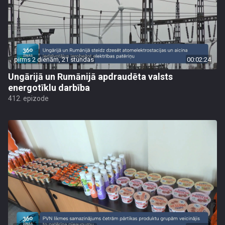
pirms 2 dienām, 21 stundas
00:02:24
Ungārijā un Rumānijā apdraudēta valsts
energotīklu darbība
412. epizode