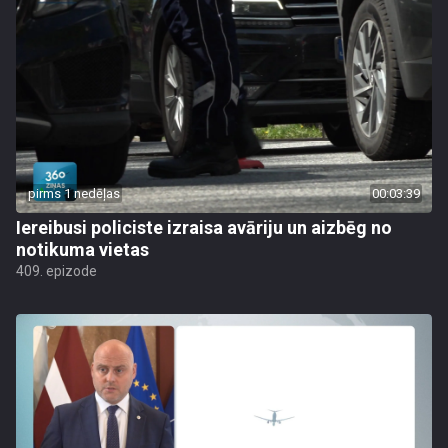
pirms 1 nedēļas
00:03:39
Iereibusi policiste izraisa avāriju un aizbēg no
notikuma vietas
409. epizode