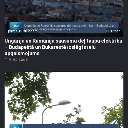
pirms 19 stundām
00:02:27
Ungārija un Rumānija sausuma dēļ taupa elektrību
– Budapeštā un Bukarestē izslēgts ielu
apgaismojums
414. epizode