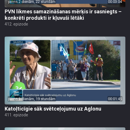
pirms 2 dienām, 22 stundām
00:03:04
PVN likmes samazināšanas mērķis ir sasniegts –
konkrēti produkti ir kļuvuši lētāki
412. epizode
pirms 3 dienām, 19 stundām
00:01:45
Katoļticīgie sāk svētceļojumu uz Aglonu
411. epizode