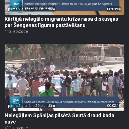
pirms 2 dienām, 20 stundām
00:03:08
Kārtējā nelegālo migrantu krīze raisa diskusijas
par Šengenas līguma pastāvēšanu
412. epizode
pirms 2 dienām, 20 stundām
00:02:10
Nelegāļiem Spānijas pilsētā Seutā draud bada
nāve
412. epizode