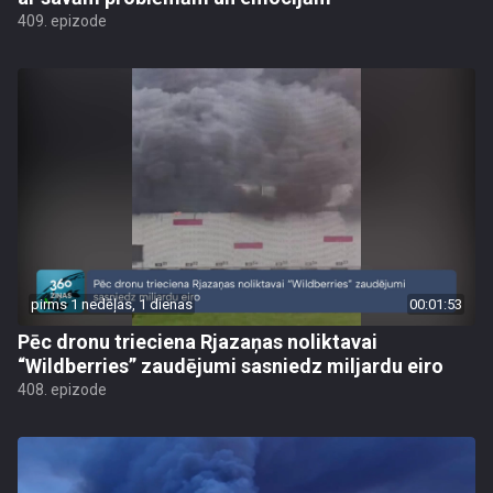
409. epizode
pirms 1 nedēļas, 1 dienas
00:01:53
Pēc dronu trieciena Rjazaņas noliktavai
“Wildberries” zaudējumi sasniedz miljardu eiro
408. epizode