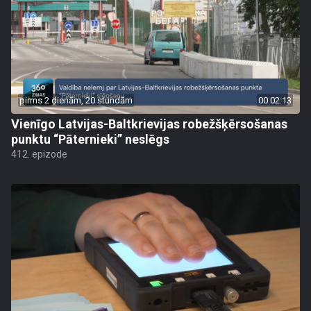
pirms 2 dienām, 20 stundām
00:02:13
Vienīgo Latvijas-Baltkrievijas robežšķērsošanas
punktu “Pāternieki” neslēgs
412. epizode