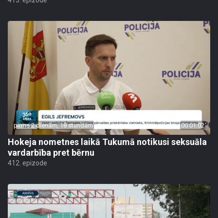
413. epizode
pirms 2 dienām, 18 stundām
00:01:02
Hokeja nometnes laikā Tukumā notikusi seksuāla
vardarbība pret bērnu
412. epizode