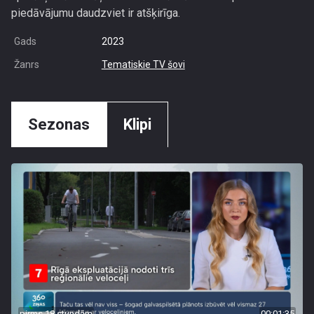
piedāvājumu daudzviet ir atšķirīga.
Gads
2023
Žanrs
Tematiskie TV šovi
Sezonas
Klipi
pirms 18 stundām
00:01:35