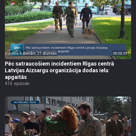
pirms 6 dienām, 21 stundas
00:02:01
Pēc satraucošiem incidentiem Rīgas centrā
Latvijas Aizsargu organizācija dodas ielu
apgaitās
410. epizode