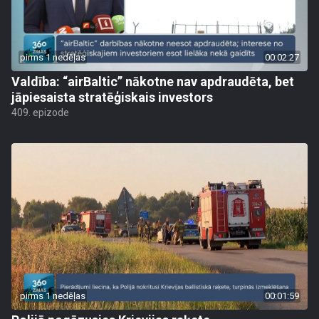
pirms 1 nedēļas
00:02:27
Valdība: “airBaltic” nākotne nav apdraudēta, bet
jāpiesaista stratēģiskais investors
409. epizode
pirms 1 nedēļas
00:01:59