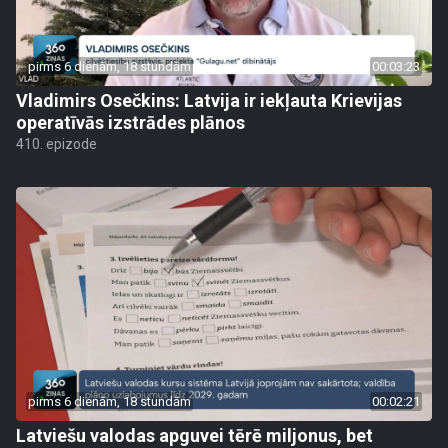
pirms 6 dienām, 18 stundām
00:03:23
Vladimirs Osečkins: Latvija ir iekļauta Krievijas
operatīvās izstrādes plānos
410. epizode
pirms 6 dienām, 18 stundām
00:02:21
Latviešu valodas apguvei tērē miljonus, bet