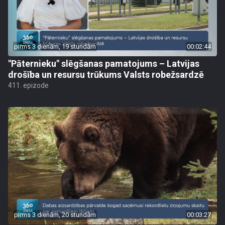
pirms 3 dienām, 19 stundām
00:02:44
"Pāternieku" slēgšanas pamatojums – Latvijas
drošība un resursu trūkums Valsts robežsardzē
411. epizode
pirms 3 dienām, 20 stundām
00:03:27