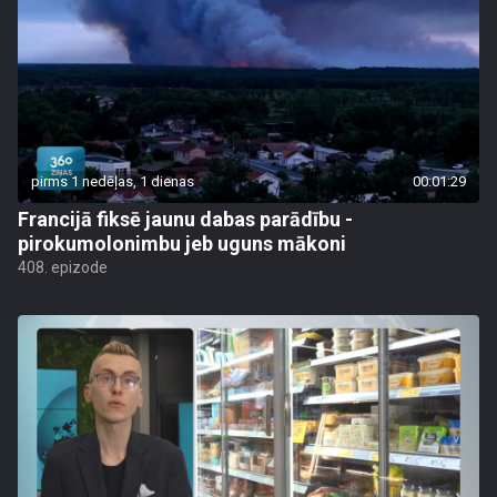
pirms 1 nedēļas, 1 dienas
00:01:29
Francijā fiksē jaunu dabas parādību -
pirokumolonimbu jeb uguns mākoni
408. epizode