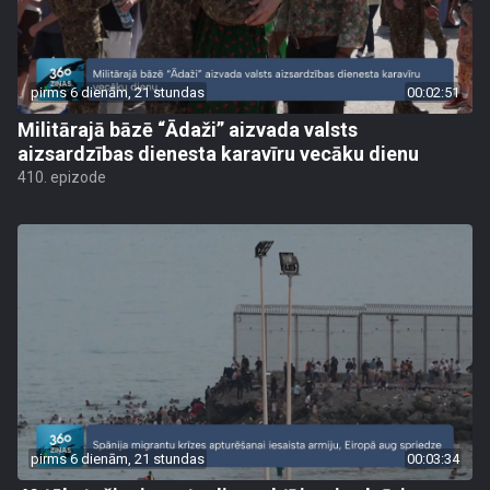
pirms 6 dienām, 21 stundas
00:02:51
Militārajā bāzē “Ādaži” aizvada valsts
aizsardzības dienesta karavīru vecāku dienu
410. epizode
pirms 6 dienām, 21 stundas
00:03:34