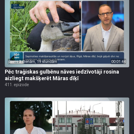
pirms 3 dienām, 19 stundām
00:01:44
Pēc traģiskas gulbēnu nāves iedzīvotāji rosina
aizliegt makšķerēt Māras dīķī
411. epizode