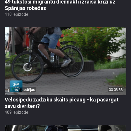
49 tūkstoši migrantu diennaktī izraisa krīzi uz
Spānijas robežas
410. epizode
pirms 1 nedēļas
00:03:33
Velosipēdu zādzību skaits pieaug - kā pasargāt
savu divriteni?
409. epizode