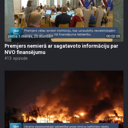
pirms 1 dienas, 20 stundām
00:02:03
Premjers nemierā ar sagatavoto informāciju par
NVO finansējumu
413. epizode