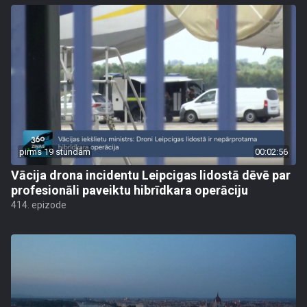
pirms 19 stundām
00:02:56
Vācija drona incidentu Leipcigas lidostā dēvē par
profesionāli paveiktu hibrīdkara operāciju
414. epizode