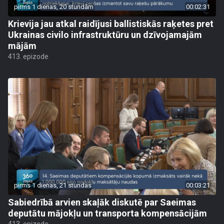
pirms 1 dienas, 20 stundām
00:02:31
Krievija jau atkal raidījusi ballistiskās raķetes pret
Ukrainas civilo infrastruktūru un dzīvojamajām
mājām
413. epizode
pirms 1 dienas, 21 stundas
00:03:21
Sabiedrībā arvien skaļāk diskutē par Saeimas
deputātu mājokļu un transporta kompensācijām