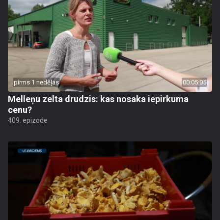
pirms 1 nedēļas
00:05:05
Melleņu zelta drudzis: kas nosaka iepirkuma
cenu?
409. epizode