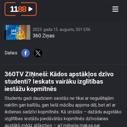
360TV ZIŅneši: Kādos apstākļos
dzīvo studenti? Ieskats vairāku
izglītības iestāžu kopmītnēs
2023. gada 15. augusts, S01 E06
360 Ziņas
Dalies
360TV ZIŅneši: Kādos apstākļos dzīvo
studenti? Ieskats vairāku izglītības
iestāžu kopmītnēs
Studentu gadi daudziem saistās ne tikai ar negulētajām
naktīm gan ballīšu, gan lielā mācību apjoma dēļ, bet arī ar
ikdienas sadzīvi kopmītnēs. Kā izrādās – dažādu augstāko
izglītības iestāžu piedāvātās kopmītnēs dzīvošanas
apstākļi mēdz atšķirties – arī mēneša maksa par