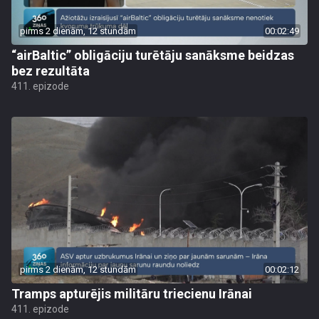
pirms 2 dienām, 12 stundām
00:02:49
“airBaltic” obligāciju turētāju sanāksme beidzas
bez rezultāta
411. epizode
pirms 2 dienām, 12 stundām
00:02:12
Tramps apturējis militāru triecienu Irānai
411. epizode