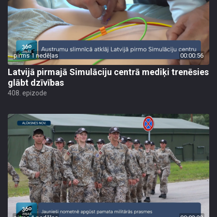
pirms 1 nedēļas
00:00:56
Latvijā pirmajā Simulāciju centrā mediķi trenēsies
glābt dzīvības
408. epizode