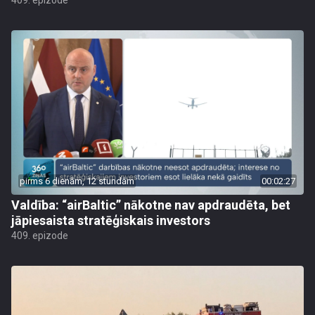
409. epizode
pirms 6 dienām, 12 stundām
00:02:27
Valdība: “airBaltic” nākotne nav apdraudēta, bet
jāpiesaista stratēģiskais investors
409. epizode