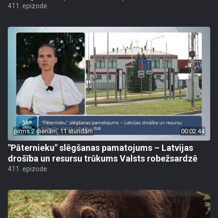
411. epizode
pirms 2 dienām, 11 stundām
00:02:44
"Pāternieku" slēgšanas pamatojums – Latvijas
drošība un resursu trūkums Valsts robežsardzē
411. epizode