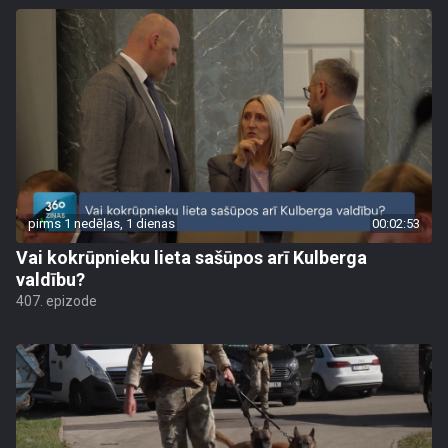
pirms 1 nedēļas, 1 dienas
00:02:53
Vai kokrūpnieku lieta sašūpos arī Kulberga
valdību?
407. epizode