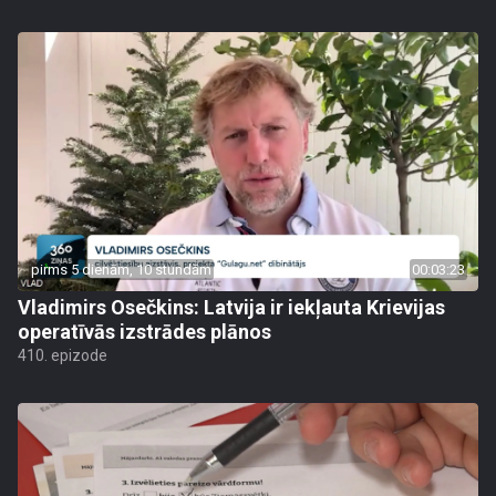
pirms 5 dienām, 10 stundām
00:03:23
Vladimirs Osečkins: Latvija ir iekļauta Krievijas
operatīvās izstrādes plānos
410. epizode