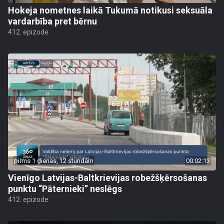
Hokeja nometnes laikā Tukumā notikusi seksuāla
vardarbība pret bērnu
412. epizode
pirms 1 dienas, 12 stundām
00:02:13
Vienīgo Latvijas-Baltkrievijas robežšķērsošanas
punktu “Pāternieki” neslēgs
412. epizode