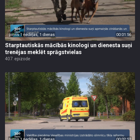
pirms 1 nedēļas, 1 dienas
00:01:56
Starptautiskās mācībās kinologi un dienesta suņi
trenējas meklēt sprāgstvielas
407. epizode
pirms 1 nedēļas, 1 dienas
00:02:52