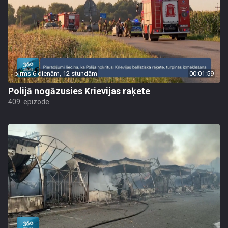
pirms 6 dienām, 12 stundām
00:01:59
Polijā nogāzusies Krievijas raķete
409. epizode