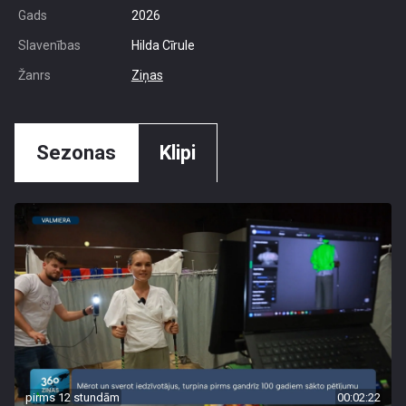
Gads
2026
Slavenības
Hilda Cīrule
Žanrs
Ziņas
Sezonas
Klipi
pirms 12 stundām
00:02:22