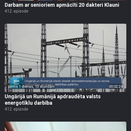
Darbam ar senioriem apmācīti 20 dakteri Klauni
412. epizode
pirms 1 dienas, 13 stundām
00:02:24
Ungārijā un Rumānijā apdraudēta valsts
energotīklu darbība
412. epizode