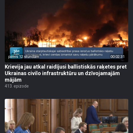
pirms 12 stundām
00:02:31
Krievija jau atkal raidījusi ballistiskās raķetes pret
Ukrainas civilo infrastruktūru un dzīvojamajām
mājām
413. epizode