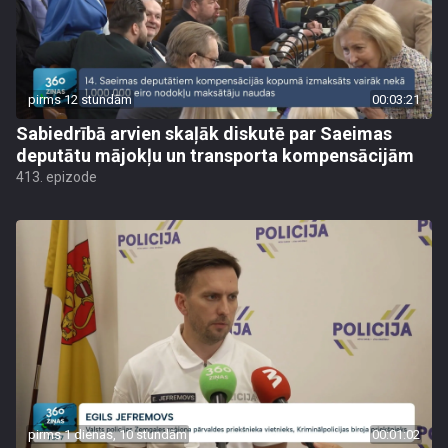
pirms 12 stundām
00:03:21
Sabiedrībā arvien skaļāk diskutē par Saeimas
deputātu mājokļu un transporta kompensācijām
413. epizode
pirms 1 dienas, 10 stundām
00:01:02