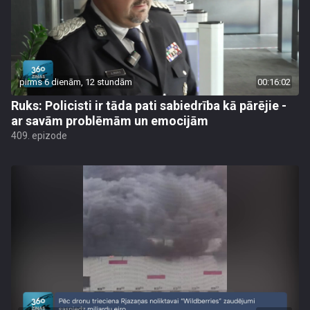
pirms 6 dienām, 12 stundām
00:16:02
Ruks: Policisti ir tāda pati sabiedrība kā pārējie -
ar savām problēmām un emocijām
409. epizode