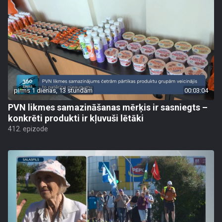
pirms 1 dienas, 13 stundām
00:03:04
PVN likmes samazināšanas mērķis ir sasniegts –
konkrēti produkti ir kļuvuši lētāki
412. epizode