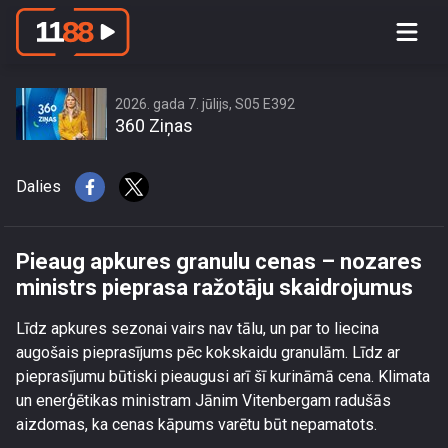
Pieaug apkures granulu cenas –
nozares ministrs pieprasa ražotāju
skaidrojumus
2026. gada 7. jūlijs, S05 E392
360 Ziņas
Dalies
Pieaug apkures granulu cenas – nozares
ministrs pieprasa ražotāju skaidrojumus
Līdz apkures sezonai vairs nav tālu, un par to liecina
augošais pieprasījums pēc kokskaidu granulām. Līdz ar
pieprasījumu būtiski pieaugusi arī šī kurināmā cena. Klimata
un enerģētikas ministram Jānim Vitenbergam radušās
aizdomas, ka cenas kāpums varētu būt nepamatots.