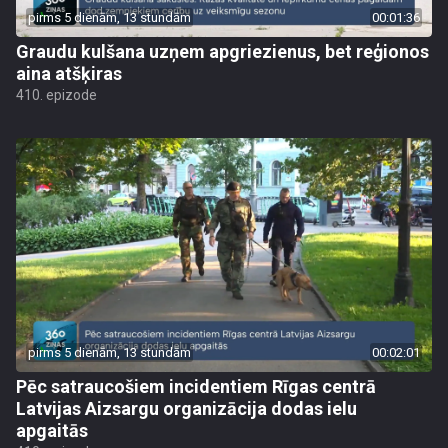
pirms 5 dienām, 13 stundām
00:01:36
Graudu kulšana uzņem apgriezienus, bet reģionos
aina atšķiras
410. epizode
pirms 5 dienām, 13 stundām
00:02:01
Pēc satraucošiem incidentiem Rīgas centrā
Latvijas Aizsargu organizācija dodas ielu
apgaitās