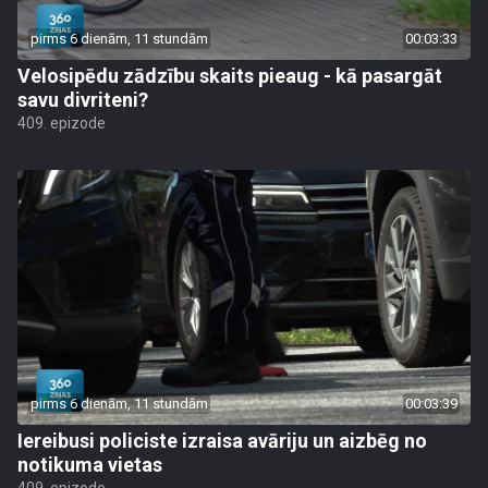
pirms 6 dienām, 11 stundām
00:03:33
Velosipēdu zādzību skaits pieaug - kā pasargāt
savu divriteni?
409. epizode
pirms 6 dienām, 11 stundām
00:03:39
Iereibusi policiste izraisa avāriju un aizbēg no
notikuma vietas