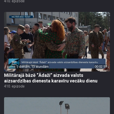
410. epizode
pirms 5 dienām, 13 stundām
00:02:51
Militārajā bāzē “Ādaži” aizvada valsts
aizsardzības dienesta karavīru vecāku dienu
410. epizode