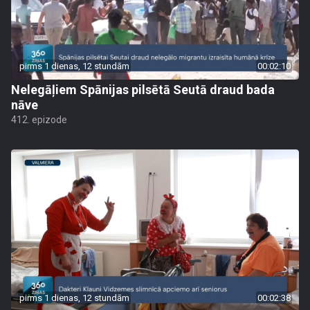
pirms 1 dienas, 12 stundām
00:02:10
Nelegāļiem Spānijas pilsētā Seutā draud bada
nāve
412. epizode
pirms 1 dienas, 12 stundām
00:02:38