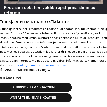
Pēc asām debatēm valdība apstiprina slimnīcu
reformu
407. epizode
 tīmekļa vietne izmanto sīkdatnes
 tīmekļa vietnē tiek izmantotas sīkdatnes, lai nodrošinātu un uzlabotu tīmek
nes darbību., nosūtītu personalizētu reklāmu un satura ģenerēšanai, veiktu
āmas un satura mērījumus, auditorijas datu apkopošanu, kā arī produktu izst
zlabošanu. Zemāk sniedzam informāciju par visām sīkdatnēm, kuras tiek
ntotas mūsu tīmekļa vietnēs. Sīkdatnes var atšķirties atkarībā no apmeklētā
rneta vietnes sadaļas. Lietotājam jebkurā brīdī ir iespēja piekrist, atteikties va
īt savu piekrišanu. Piekrišanas sniegšana, kā arī tās atsaukšana vai mainīša
ecas uz visām interneta vietnes sadaļām. Vairāk informācijas par izmantotaj
atnēm skatīt
sīkdatņu izmantošanas noteikumos.
ĪT VISUS PARTNERUS
(1718) →
PIELĀGOT IZVĒLI
pirms 1 nedēļas, 1 dienas
00:02:47
Barkavā sākas kapelmeistaru mācības, lai nodotu
PIEKRIST VISĀM SĪKDATNĒM
tautas muzicēšanas prasmes nākamajām
paaudzēm
ATSTĀT TEHNISKĀS SĪKDATNES
407. epizode