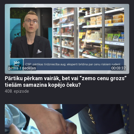
pirms 1 nedēļas
00:03:37
Pārtiku pērkam vairāk, bet vai “zemo cenu grozs”
tiešām samazina kopējo čeku?
408. epizode