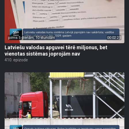
pirms 5 dienām, 10 stundām
00:02:21
Latviešu valodas apguvei tērē miljonus, bet
vienotas sistēmas joprojām nav
410. epizode