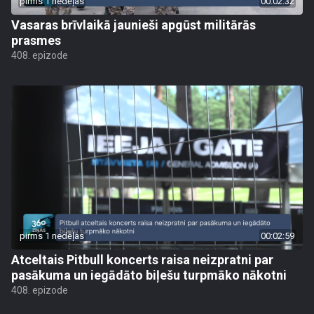
pirms 1 nedēļas
00:02:32
Vasaras brīvlaikā jaunieši apgūst militārās
prasmes
408. epizode
pirms 1 nedēļas
00:02:59
Atceltais Pitbull koncerts raisa neizpratni par
pasākuma un iegādāto biļešu turpmāko nākotni
408. epizode