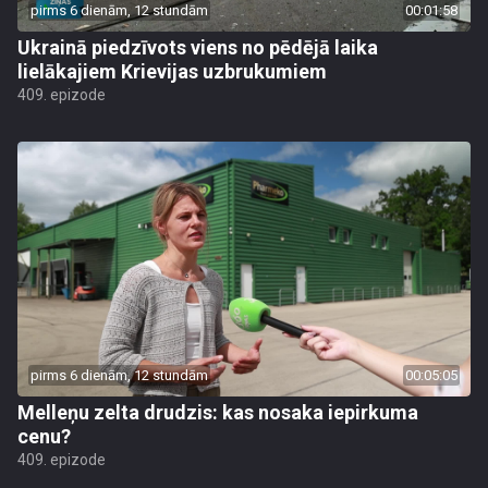
pirms 6 dienām, 12 stundām
00:01:58
Ukrainā piedzīvots viens no pēdējā laika
lielākajiem Krievijas uzbrukumiem
409. epizode
pirms 6 dienām, 12 stundām
00:05:05
Melleņu zelta drudzis: kas nosaka iepirkuma
cenu?
409. epizode