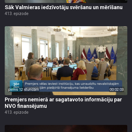
Sāk Valmieras iedzīvotāju svēršanu un mērīšanu
413. epizode
pirms 12 stundām
00:02:03
Premjers nemierā ar sagatavoto informāciju par
NVO finansējumu
413. epizode