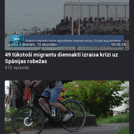
pirms 5 dienām, 13 stundām
00:03:34
49 tūkstoši migrantu diennaktī izraisa krīzi uz
Spānijas robežas
410. epizode