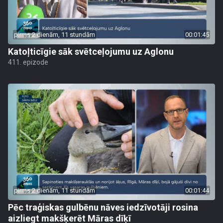
pirms 2 dienām, 11 stundām
00:01:45
Katoļticīgie sāk svētceļojumu uz Aglonu
411. epizode
pirms 2 dienām, 11 stundām
00:01:44
Pēc traģiskas gulbēnu nāves iedzīvotāji rosina
aizliegt makšķerēt Māras dīķī