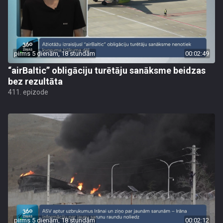
pirms 5 dienām, 18 stundām
00:02:49
“airBaltic” obligāciju turētāju sanāksme beidzas
bez rezultāta
411. epizode
pirms 5 dienām, 18 stundām
00:02:12