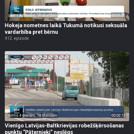
pirms 4 dienām, 16 stundām
00:01:02
Hokeja nometnes laikā Tukumā notikusi seksuāla
vardarbība pret bērnu
412. epizode
pirms 4 dienām, 18 stundām
00:02:13
Vienīgo Latvijas-Baltkrievijas robežšķērsošanas
punktu “Pāternieki” neslēgs