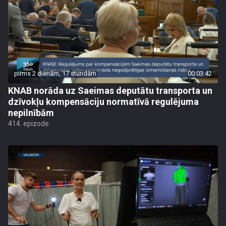
pirms 2 dienām, 17 stundām
00:03:42
KNAB norāda uz Saeimas deputātu transporta un
dzīvokļu kompensāciju normatīvā regulējuma
nepilnībām
414. epizode