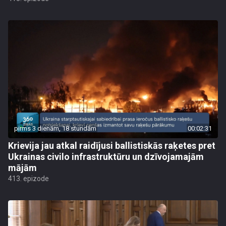
pirms 3 dienām, 18 stundām
00:02:31
Krievija jau atkal raidījusi ballistiskās raķetes pret
Ukrainas civilo infrastruktūru un dzīvojamajām
mājām
413. epizode