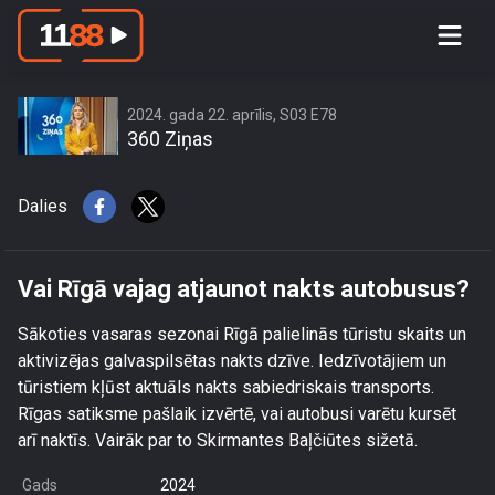
Vai Rīgā vajag atjaunot nakts
autobusus?
2024. gada 22. aprīlis, S03 E78
360 Ziņas
Dalies
Vai Rīgā vajag atjaunot nakts autobusus?
Sākoties vasaras sezonai Rīgā palielinās tūristu skaits un
aktivizējas galvaspilsētas nakts dzīve. Iedzīvotājiem un
tūristiem kļūst aktuāls nakts sabiedriskais transports.
Rīgas satiksme pašlaik izvērtē, vai autobusi varētu kursēt
arī naktīs. Vairāk par to Skirmantes Baļčiūtes sižetā.
Gads
2024