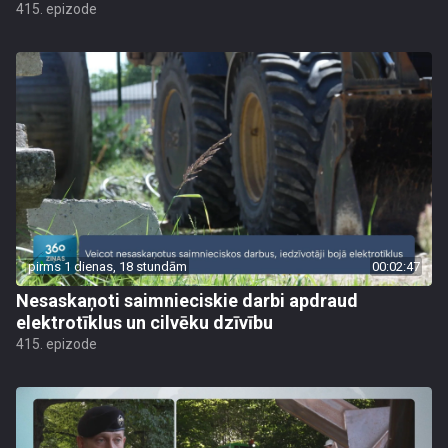
415. epizode
pirms 1 dienas, 18 stundām
00:02:47
Nesaskaņoti saimnieciskie darbi apdraud
elektrotīklus un cilvēku dzīvību
415. epizode