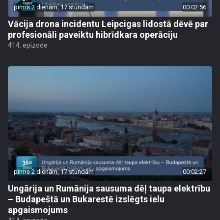
pirms 2 dienām, 17 stundām
00:02:56
Vācija drona incidentu Leipcigas lidostā dēvē par
profesionāli paveiktu hibrīdkara operāciju
414. epizode
pirms 2 dienām, 17 stundām
00:02:27
Ungārija un Rumānija sausuma dēļ taupa elektrību
– Budapeštā un Bukarestē izslēgts ielu
apgaismojums