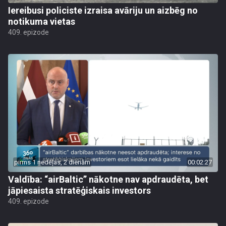
Iereibusi policiste izraisa avāriju un aizbēg no
notikuma vietas
409. epizode
pirms 1 nedēļas, 2 dienām
00:02:27
Valdība: “airBaltic” nākotne nav apdraudēta, bet
jāpiesaista stratēģiskais investors
409. epizode