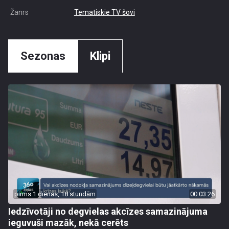
Žanrs
Tematiskie TV šovi
Sezonas
Klipi
pirms 1 dienas, 18 stundām
00:03:26
Iedzīvotāji no degvielas akcīzes samazinājuma
ieguvuši mazāk, nekā cerēts