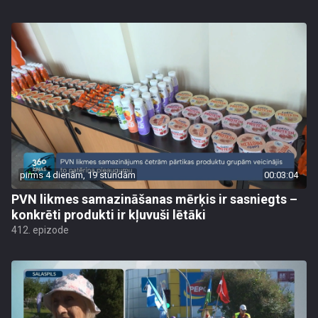
pirms 4 dienām, 19 stundām
00:03:04
PVN likmes samazināšanas mērķis ir sasniegts –
konkrēti produkti ir kļuvuši lētāki
412. epizode