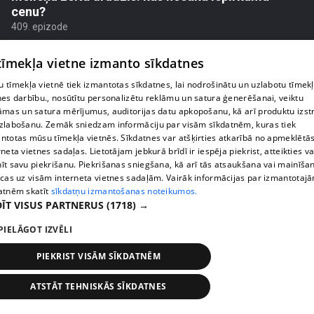
cenu?
409. epizode
 tīmekļa vietne izmanto sīkdatnes
 tīmekļa vietnē tiek izmantotas sīkdatnes, lai nodrošinātu un uzlabotu tīmek
nes darbību., nosūtītu personalizētu reklāmu un satura ģenerēšanai, veiktu
āmas un satura mērījumus, auditorijas datu apkopošanu, kā arī produktu izst
zlabošanu. Zemāk sniedzam informāciju par visām sīkdatnēm, kuras tiek
ntotas mūsu tīmekļa vietnēs. Sīkdatnes var atšķirties atkarībā no apmeklētā
rneta vietnes sadaļas. Lietotājam jebkurā brīdī ir iespēja piekrist, atteikties va
īt savu piekrišanu. Piekrišanas sniegšana, kā arī tās atsaukšana vai mainīša
ecas uz visām interneta vietnes sadaļām. Vairāk informācijas par izmantotaj
atnēm skatīt
sīkdatņu izmantošanas noteikumos.
ĪT VISUS PARTNERUS
(1718) →
pirms 1 nedēļas, 2 dienām
00:02:49
PIELĀGOT IZVĒLI
Ogas un sēnes šogad dārgākas, bet uzpirkšanas
punktos to krietni mazāk
PIEKRIST VISĀM SĪKDATNĒM
409. epizode
ATSTĀT TEHNISKĀS SĪKDATNES