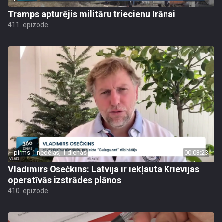
Tramps apturējis militāru triecienu Irānai
411. epizode
pirms 1 nedēļas, 1 dienas
00:03:23
Vladimirs Osečkins: Latvija ir iekļauta Krievijas
operatīvās izstrādes plānos
410. epizode