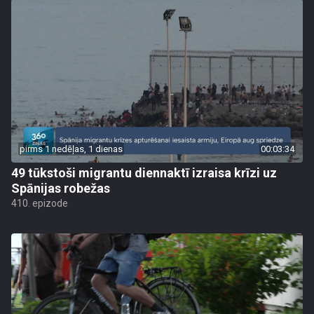
pirms 1 nedēļas, 1 dienas
00:03:34
49 tūkstoši migrantu diennaktī izraisa krīzi uz
Spānijas robežas
410. epizode