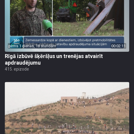
pirms 1 dienas, 18 stundām
00:02:11
Rīgā izbūvē šķēršļus un trenējas atvairīt
apdraudējumu
415. epizode