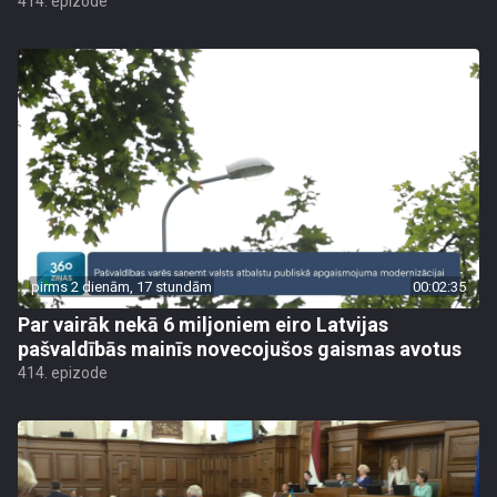
414. epizode
pirms 2 dienām, 17 stundām
00:02:35
Par vairāk nekā 6 miljoniem eiro Latvijas
pašvaldībās mainīs novecojušos gaismas avotus
414. epizode