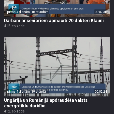
pirms 4 dienām, 18 stundām
00:02:38
Darbam ar senioriem apmācīti 20 dakteri Klauni
412. epizode
pirms 4 dienām, 19 stundām
00:02:24
Ungārijā un Rumānijā apdraudēta valsts
energotīklu darbība
412. epizode