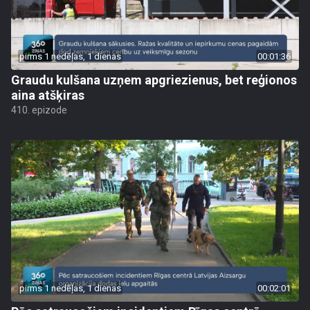
pirms 1 nedēļas, 1 dienas
00:01:36
Graudu kulšana uzņem apgriezienus, bet reģionos
aina atšķiras
410. epizode
pirms 1 nedēļas, 1 dienas
00:02:01