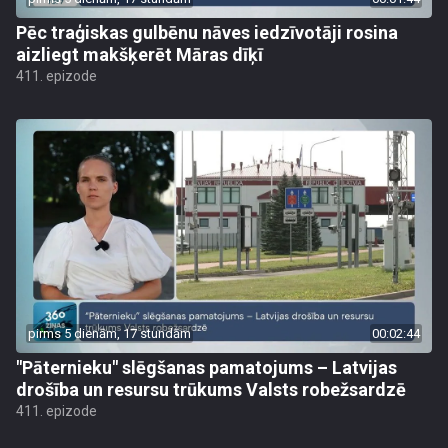
Pēc traģiskas gulbēnu nāves iedzīvotāji rosina
aizliegt makšķerēt Māras dīķī
411. epizode
pirms 5 dienām, 17 stundām
00:02:44
"Pāternieku" slēgšanas pamatojums – Latvijas
drošība un resursu trūkums Valsts robežsardzē
411. epizode