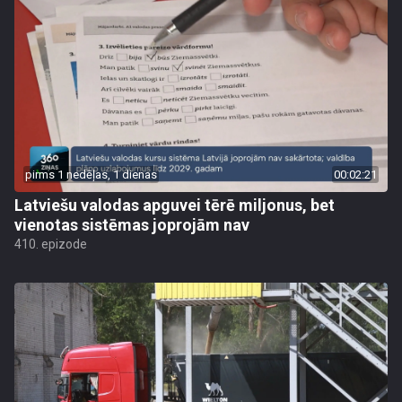
pirms 1 nedēļas, 1 dienas
00:02:21
Latviešu valodas apguvei tērē miljonus, bet
vienotas sistēmas joprojām nav
410. epizode