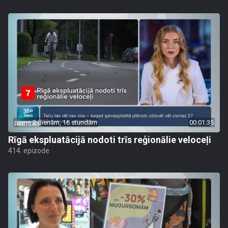
pirms 2 dienām, 16 stundām
00:01:35
Rīgā ekspluatācijā nodoti trīs reģionālie veloceļi
414. epizode