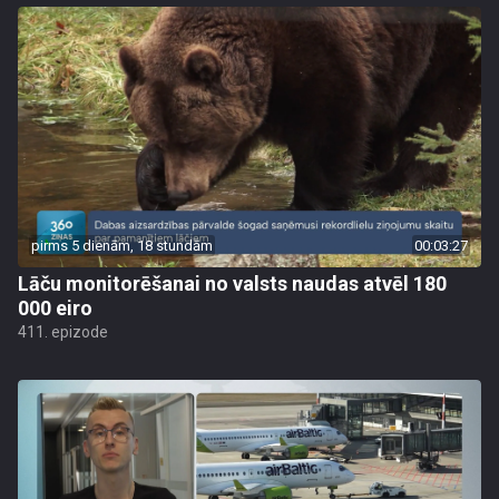
pirms 5 dienām, 18 stundām
00:03:27
Lāču monitorēšanai no valsts naudas atvēl 180
000 eiro
411. epizode