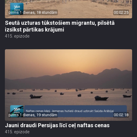
pirms 1 dienas, 18 stundām
00:02:25
Seutā uzturas tūkstošiem migrantu, pilsētā
izsīkst pārtikas krājumi
415. epizode
pirms 1 dienas, 19 stundām
00:02:18
Jauni draudi Persijas līcī ceļ naftas cenas
415. epizode