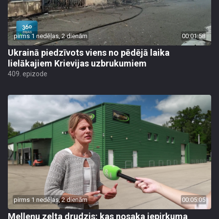
pirms 1 nedēļas, 2 dienām
00:01:58
Ukrainā piedzīvots viens no pēdējā laika
lielākajiem Krievijas uzbrukumiem
409. epizode
pirms 1 nedēļas, 2 dienām
00:05:05
Melleņu zelta drudzis: kas nosaka iepirkuma