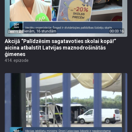
pirms 2 dienām, 16 stundām
00:03:16
Akcijā “Palīdzēsim sagatavoties skolai kopā!”
aicina atbalstīt Latvijas maznodrošinātās
ģimenes
414. epizode