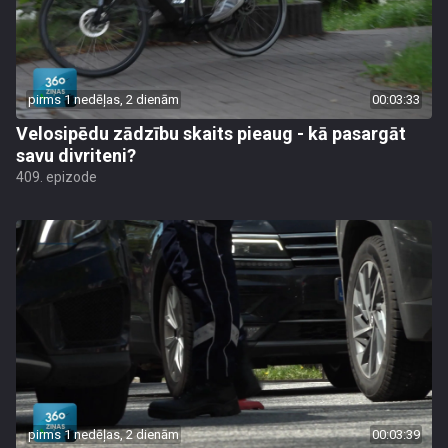
pirms 1 nedēļas, 2 dienām
00:03:33
Velosipēdu zādzību skaits pieaug - kā pasargāt
savu divriteni?
409. epizode
pirms 1 nedēļas, 2 dienām
00:03:39