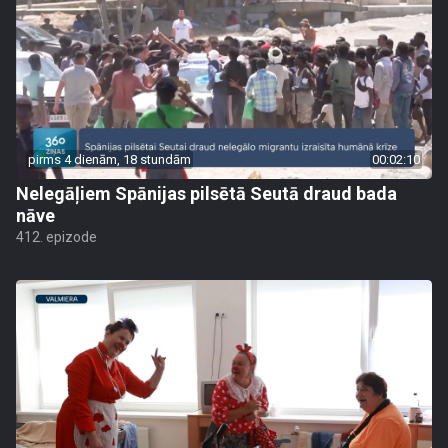
pirms 4 dienām, 18 stundām
00:02:10
Nelegāļiem Spānijas pilsētā Seutā draud bada
nāve
412. epizode