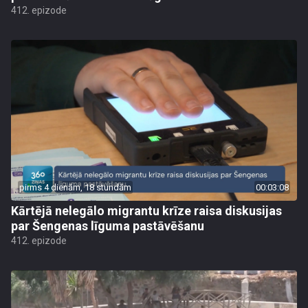
412. epizode
pirms 4 dienām, 18 stundām
00:03:08
Kārtējā nelegālo migrantu krīze raisa diskusijas
par Šengenas līguma pastāvēšanu
412. epizode