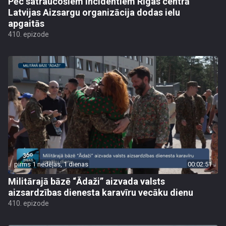
Pēc satraucošiem incidentiem Rīgas centrā
Latvijas Aizsargu organizācija dodas ielu
apgaitās
410. epizode
pirms 1 nedēļas, 1 dienas
00:02:51
Militārajā bāzē “Ādaži” aizvada valsts
aizsardzības dienesta karavīru vecāku dienu
410. epizode