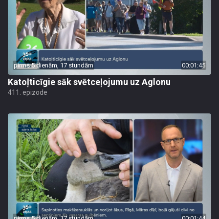
pirms 5 dienām, 17 stundām
00:01:45
Katoļticīgie sāk svētceļojumu uz Aglonu
411. epizode
pirms 5 dienām, 17 stundām
00:01:44