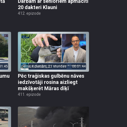
ētā
Darbam ar senioriem apmācīti
20 dakteri Klauni
412. epizode
01:45
pirms 4 dienām, 21 stundas
00:01:44
ojumu
Pēc traģiskas gulbēnu nāves
iedzīvotāji rosina aizliegt
makšķerēt Māras dīķī
411. epizode