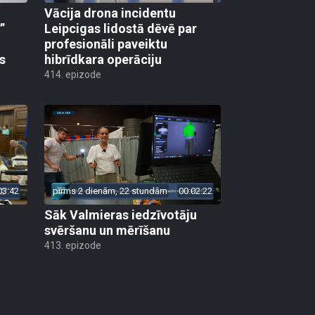
Vācija drona incidentu
”
Leipcigas lidostā dēvē par
profesionāli paveiktu
s
hibrīdkara operāciju
414. epizode
03:42
pirms 2 dienām, 22 stundām
00:02:22
Sāk Valmieras iedzīvotāju
svēršanu un mērīšanu
413. epizode