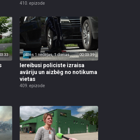
410. epizode
03:33
pirms 1 nedēļas, 1 dienas
00:03:39
s
Iereibusi policiste izraisa
avāriju un aizbēg no notikuma
vietas
409. epizode