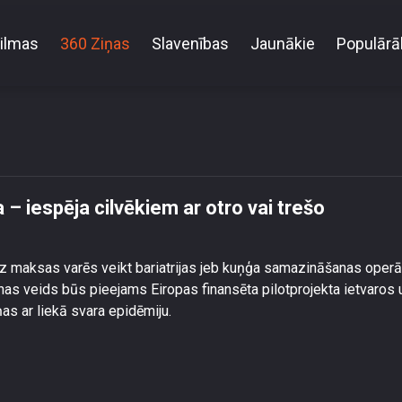
ilmas
360 Ziņas
Slavenības
Jaunākie
Populārā
jas operācija – iespēja cilvēkiem ar otro vai trešo a
– iespēja cilvēkiem ar otro vai trešo
ez maksas varēs veikt bariatrijas jeb kuņģa samazināšanas operāc
s veids būs pieejams Eiropas finansēta pilotprojekta ietvaros u
as ar liekā svara epidēmiju.