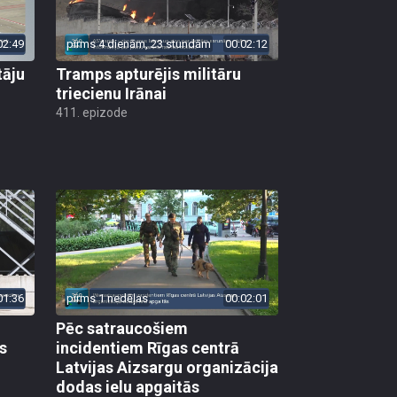
02:49
pirms 4 dienām, 23 stundām
00:02:12
tāju
Tramps apturējis militāru
triecienu Irānai
411. epizode
01:36
pirms 1 nedēļas
00:02:01
Pēc satraucošiem
s
incidentiem Rīgas centrā
Latvijas Aizsargu organizācija
dodas ielu apgaitās