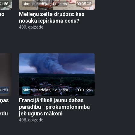
01:58
pirms 1 nedēļas, 1 dienas
00:05:05
no
Melleņu zelta drudzis: kas
nosaka iepirkuma cenu?
409. epizode
01:53
pirms 1 nedēļas, 2 dienām
00:01:29
aņas
Francijā fiksē jaunu dabas
parādību - pirokumolonimbu
rdu
jeb uguns mākoni
408. epizode