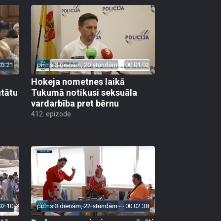
03:21
pirms 3 dienām, 20 stundām
00:01:02
Hokeja nometnes laikā
utātu
Tukumā notikusi seksuāla
vardarbība pret bērnu
412. epizode
02:10
pirms 3 dienām, 22 stundām
00:02:38