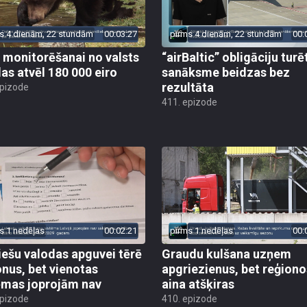
s 4 dienām, 22 stundām
00:03:27
pirms 4 dienām, 22 stundām
00:
 monitorēšanai no valsts
“airBaltic” obligāciju turē
as atvēl 180 000 eiro
sanāksme beidzas bez
rezultāta
epizode
411. epizode
s 1 nedēļas
00:02:21
pirms 1 nedēļas
00:
iešu valodas apguvei tērē
Graudu kulšana uzņem
onus, bet vienotas
apgriezienus, bet reģiono
ēmas joprojām nav
aina atšķiras
epizode
410. epizode