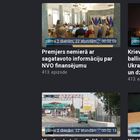
pirms 2 dienām, 22 stundām
00:02:03
pirm
Premjers nemierā ar
Kriev
sagatavoto informāciju par
ball
NVO finansējumu
Ukra
un d
413. epizode
413. 
pirms 3 dienām, 22 stundām
00:02:13
pirm