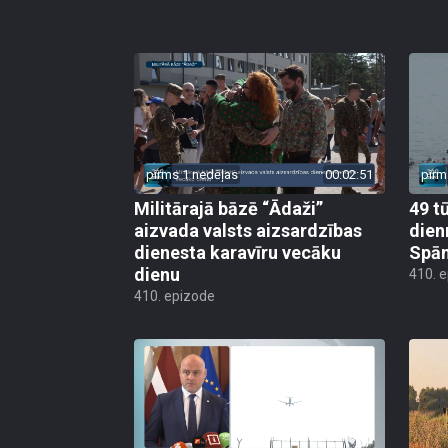
pirms 1 nedēļas
00:02:51
pirm
Militārajā bāzē “Ādaži”
49 t
aizvada valsts aizsardzības
dien
dienesta karavīru vecāku
Spān
dienu
410. 
410. epizode