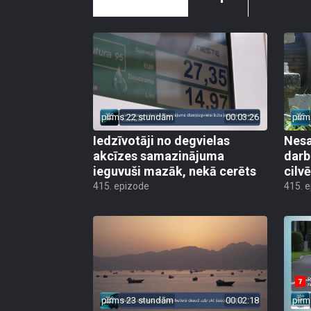
pirms 22 stundām
00:03:26
pirm
Iedzīvotāji no degvielas
Nesa
akcīzes samazinājuma
darb
ieguvuši mazāk, nekā cerēts
cilv
415. epizode
415. 
pirms 23 stundām
00:02:18
pirm