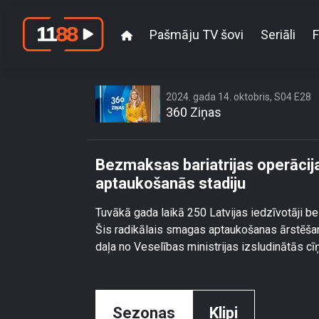
Pašmāju TV šovi
Seriāli
F
Bezmaksas bariatri
2024. gada 14. oktobris, S04 E28
360 Ziņas
Bezmaksas bariatrijas operācija 
aptaukošanās stadiju
Tuvākā gada laikā 250 Latvijas iedzīvotāji b
Šis radikālais smagas aptaukošanas ārstēšana
daļa no Veselības ministrijas izsludinātās cīņ
Sezonas
Klipi