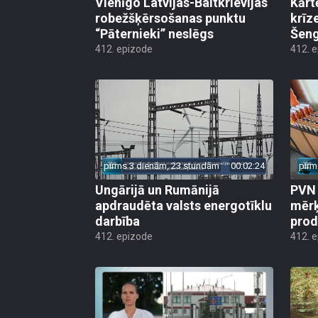
Vienīgo Latvijas-Baltkrievijas
Kārt
robežšķērsošanas punktu
krīz
“Pāternieki” neslēgs
Šeng
412. epizode
412. 
pirms 3 dienām, 23 stundām
00:02:24
pirm
Ungārijā un Rumānijā
PVN 
apdraudēta valsts energotīklu
mērķ
darbība
produ
412. epizode
412. 