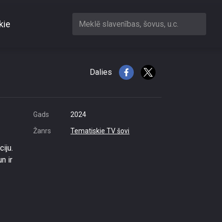
kie
Meklē slavenības, šovus, u.c.
ptaukošanās stadiju
Dalies
Gads
2024
Žanrs
Tematiskie TV šovi
iju.
n ir