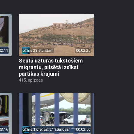
02:11
pirms 23 stundām
00:02:25
Seutā uzturas tūkstošiem
migrantu, pilsētā izsīkst
pārtikas krājumi
415. epizode
03:16
pirms 1 dienas, 21 stundas
00:02:56