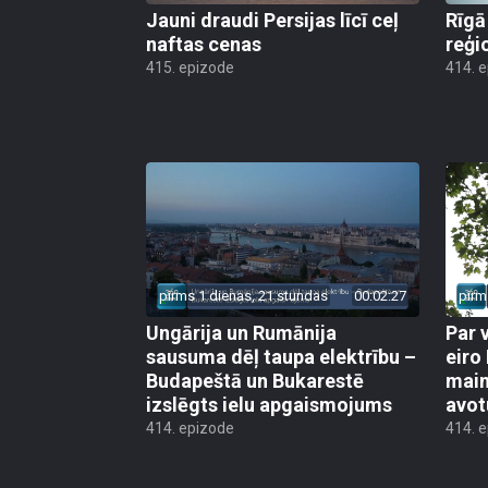
Jauni draudi Persijas līcī ceļ
Rīgā
naftas cenas
reģi
415. epizode
414. 
pirms 1 dienas, 21 stundas
00:02:27
pirm
Ungārija un Rumānija
Par 
sausuma dēļ taupa elektrību –
eiro
Budapeštā un Bukarestē
main
izslēgts ielu apgaismojums
avot
414. epizode
414. 