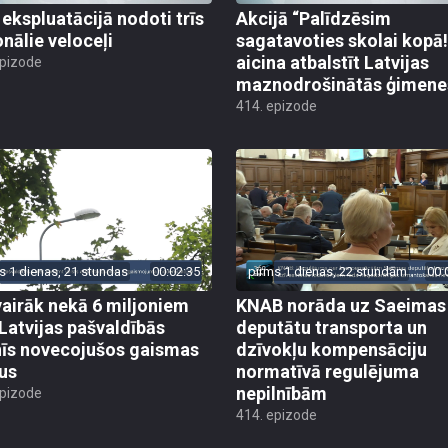
 ekspluatācijā nodoti trīs
Akcijā “Palīdzēsim
onālie veloceļi
sagatavoties skolai kopā!
aicina atbalstīt Latvijas
epizode
maznodrošinātās ģimene
414. epizode
s 1 dienas, 21 stundas
00:02:35
pirms 1 dienas, 22 stundām
00:
vairāk nekā 6 miljoniem
KNAB norāda uz Saeimas
 Latvijas pašvaldībās
deputātu transporta un
īs novecojušos gaismas
dzīvokļu kompensāciju
us
normatīvā regulējuma
nepilnībām
epizode
414. epizode