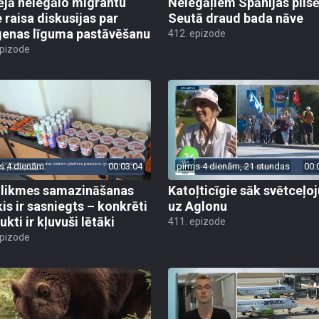
ējā nelegālo migrantu
Nelegāļiem Spānijas pils
e raisa diskusijas par
Seutā draud bada nāve
enas līguma pastāvēšanu
412. epizode
epizode
s 4 dienām
00:03:04
pirms 4 dienām, 21 stundas
00:
likmes samazināšanas
Katoļticīgie sāk svētceļ
is ir sasniegts – konkrēti
uz Aglonu
kti ir kļuvuši lētāki
411. epizode
epizode