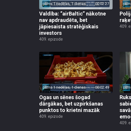
pirms 1 nedēļas, 1 dienas
00:02:27
pirm
Valdība: “airBaltic” nākotne
Poli
nav apdraudēta, bet
raķe
jāpiesaista stratēģiskais
409. 
investors
409. epizode
pirms 1 nedēļas, 1 dienas
00:02:49
pirm
Ogas un sēnes šogad
Ruks:
dārgākas, bet uzpirkšanas
sabi
punktos to krietni mazāk
sav
emo
409. epizode
409. 