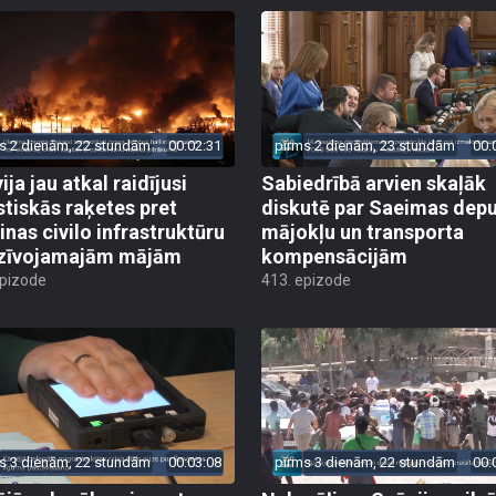
s 2 dienām, 22 stundām
00:02:31
pirms 2 dienām, 23 stundām
00:
ija jau atkal raidījusi
Sabiedrībā arvien skaļāk
istiskās raķetes pret
diskutē par Saeimas dep
inas civilo infrastruktūru
mājokļu un transporta
zīvojamajām mājām
kompensācijām
epizode
413. epizode
s 3 dienām, 22 stundām
00:03:08
pirms 3 dienām, 22 stundām
00: