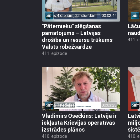
pirms 4 dienām, 22 stundām
00:02:44
pirm
"Pāternieku" slēgšanas
Lāču
pamatojums – Latvijas
naud
drošība un resursu trūkums
411. 
Valsts robežsardzē
411. epizode
pirms 1 nedēļas
00:03:23
pirm
Vladimirs Osečkins: Latvija ir
Latv
iekļauta Krievijas operatīvās
milj
izstrādes plānos
sist
410. epizode
410. 