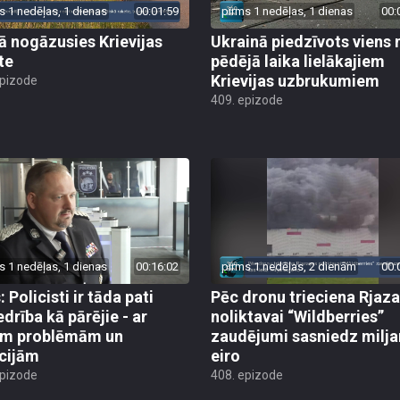
s 1 nedēļas, 1 dienas
00:01:59
pirms 1 nedēļas, 1 dienas
00:
jā nogāzusies Krievijas
Ukrainā piedzīvots viens 
te
pēdējā laika lielākajiem
Krievijas uzbrukumiem
epizode
409. epizode
s 1 nedēļas, 1 dienas
00:16:02
pirms 1 nedēļas, 2 dienām
00:
 Policisti ir tāda pati
Pēc dronu trieciena Rjaz
edrība kā pārējie - ar
noliktavai “Wildberries”
ām problēmām un
zaudējumi sasniedz milja
cijām
eiro
epizode
408. epizode