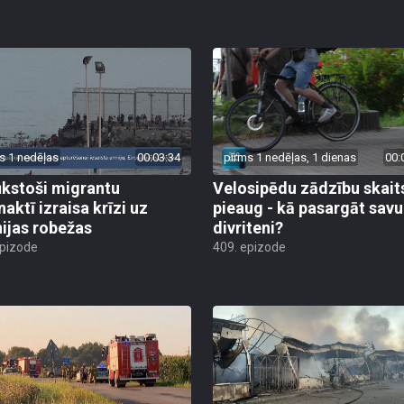
s 1 nedēļas
00:03:34
pirms 1 nedēļas, 1 dienas
00:
ūkstoši migrantu
Velosipēdu zādzību skait
naktī izraisa krīzi uz
pieaug - kā pasargāt savu
ijas robežas
divriteni?
epizode
409. epizode