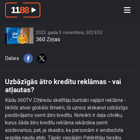
Uzbāzīgās ātro kredītu reklāmas - vai
atļautas?
2023. gada 9. novembris, S02 E53
360 Ziņas
Dalies
Uzbāzīgās ātro kredītu reklāmas - vai
atļautas?
Kādu 360TV ZIŅnešu skatītāju burtiski vajājot reklāma -
tiklīdz atver globālo tīmekli, tā uzreiz atskanot uzbāzīgs
piedāvājums ņemt ātro kredītu. Noteikti ir daļa cilvēku,
kurus šāda ātro kredītu reklāma iekārdina ņemt
aizdevumus, pat, ja skaidrs, ka personām ir ierobežota
iespēja naudu atdo. Tāpēc vaicājām Patērētāju tiesibu