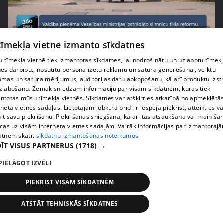
pirms 1 nedēļas, 1 dienas
00:02:52
 tīmekļa vietne izmanto sīkdatnes
Pēc asām debatēm valdība apstiprina slimnīcu
reformu
 tīmekļa vietnē tiek izmantotas sīkdatnes, lai nodrošinātu un uzlabotu tīmek
nes darbību., nosūtītu personalizētu reklāmu un satura ģenerēšanai, veiktu
407. epizode
āmas un satura mērījumus, auditorijas datu apkopošanu, kā arī produktu izst
zlabošanu. Zemāk sniedzam informāciju par visām sīkdatnēm, kuras tiek
ntotas mūsu tīmekļa vietnēs. Sīkdatnes var atšķirties atkarībā no apmeklētā
rneta vietnes sadaļas. Lietotājam jebkurā brīdī ir iespēja piekrist, atteikties va
īt savu piekrišanu. Piekrišanas sniegšana, kā arī tās atsaukšana vai mainīša
ecas uz visām interneta vietnes sadaļām. Vairāk informācijas par izmantotaj
atnēm skatīt
sīkdatņu izmantošanas noteikumos.
ĪT VISUS PARTNERUS
(1718) →
PIELĀGOT IZVĒLI
PIEKRIST VISĀM SĪKDATNĒM
pirms 1 nedēļas, 1 dienas
00:02:47
ATSTĀT TEHNISKĀS SĪKDATNES
Barkavā sākas kapelmeistaru mācības, lai nodotu