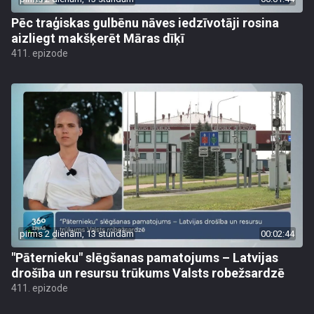
Pēc traģiskas gulbēnu nāves iedzīvotāji rosina
aizliegt makšķerēt Māras dīķī
411. epizode
pirms 2 dienām, 13 stundām
00:02:44
"Pāternieku" slēgšanas pamatojums – Latvijas
drošība un resursu trūkums Valsts robežsardzē
411. epizode