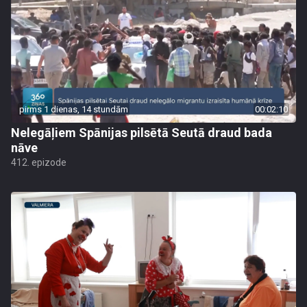
pirms 1 dienas, 14 stundām
00:02:10
Nelegāļiem Spānijas pilsētā Seutā draud bada
nāve
412. epizode