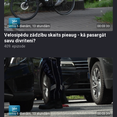
pirms 6 dienām, 13 stundām
00:03:33
Velosipēdu zādzību skaits pieaug - kā pasargāt
savu divriteni?
409. epizode
pirms 6 dienām, 13 stundām
00:03:39