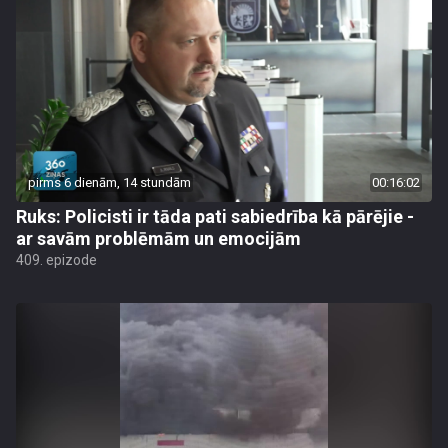
pirms 6 dienām, 14 stundām
00:16:02
Ruks: Policisti ir tāda pati sabiedrība kā pārējie -
ar savām problēmām un emocijām
409. epizode