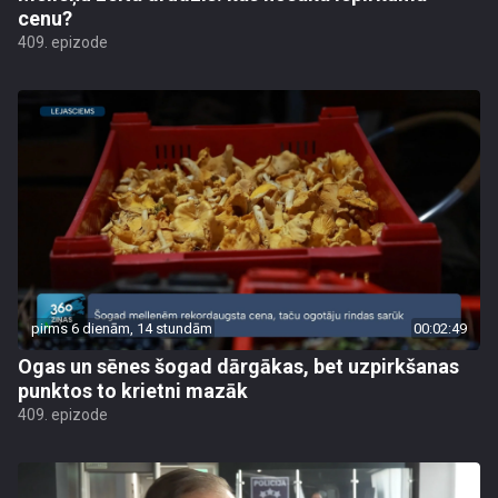
cenu?
409. epizode
pirms 6 dienām, 14 stundām
00:02:49
Ogas un sēnes šogad dārgākas, bet uzpirkšanas
punktos to krietni mazāk
409. epizode