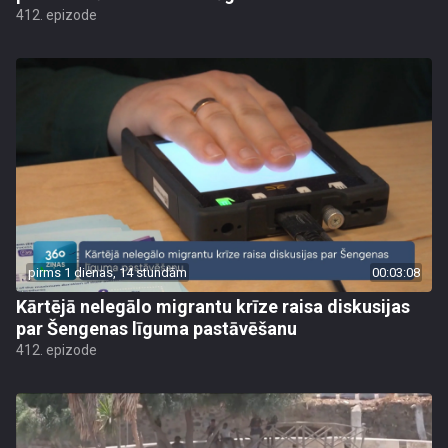
412. epizode
pirms 1 dienas, 14 stundām
00:03:08
Kārtējā nelegālo migrantu krīze raisa diskusijas
par Šengenas līguma pastāvēšanu
412. epizode