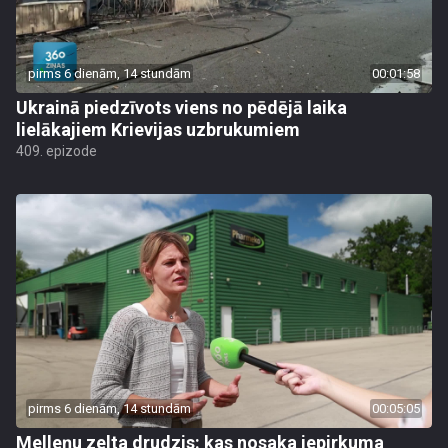
pirms 6 dienām, 14 stundām
00:01:58
Ukrainā piedzīvots viens no pēdējā laika
lielākajiem Krievijas uzbrukumiem
409. epizode
pirms 6 dienām, 14 stundām
00:05:05
Melleņu zelta drudzis: kas nosaka iepirkuma