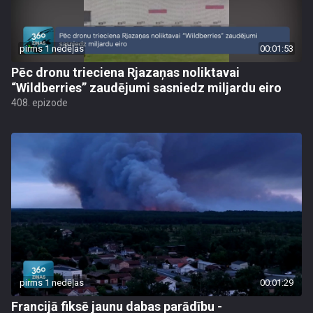
pirms 1 nedēļas
00:01:53
Pēc dronu trieciena Rjazaņas noliktavai
“Wildberries” zaudējumi sasniedz miljardu eiro
408. epizode
pirms 1 nedēļas
00:01:29
Francijā fiksē jaunu dabas parādību -