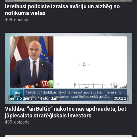
Iereibusi policiste izraisa avāriju un aizbēg no
notikuma vietas
409. epizode
pirms 6 dienām, 14 stundām
00:02:27
Valdība: “airBaltic” nākotne nav apdraudēta, bet
jāpiesaista stratēģiskais investors
409. epizode