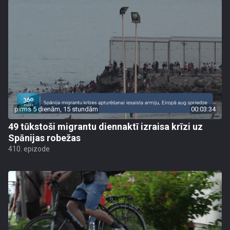
pirms 5 dienām, 15 stundām
00:03:34
49 tūkstoši migrantu diennaktī izraisa krīzi uz
Spānijas robežas
410. epizode