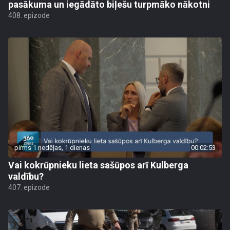
pasākuma un iegādāto biļešu turpmāko nākotni
408. epizode
pirms 1 nedēļas, 1 dienas
00:02:53
Vai kokrūpnieku lieta sašūpos arī Kulberga
valdību?
407. epizode