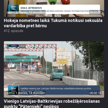
pirms 1 dienas, 12 stundām
00:01:02
Hokeja nometnes laikā Tukumā notikusi seksuāla
vardarbība pret bērnu
412. epizode
pirms 1 dienas, 14 stundām
00:02:13
Vienīgo Latvijas-Baltkrievijas robežšķērsošanas
punktu “Pāternieki” neslēgs