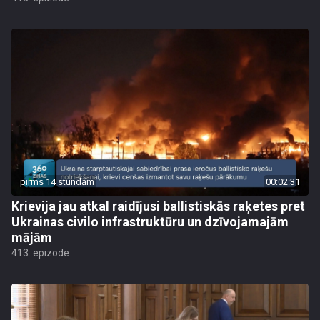
pirms 14 stundām
00:02:31
Krievija jau atkal raidījusi ballistiskās raķetes pret
Ukrainas civilo infrastruktūru un dzīvojamajām
mājām
413. epizode