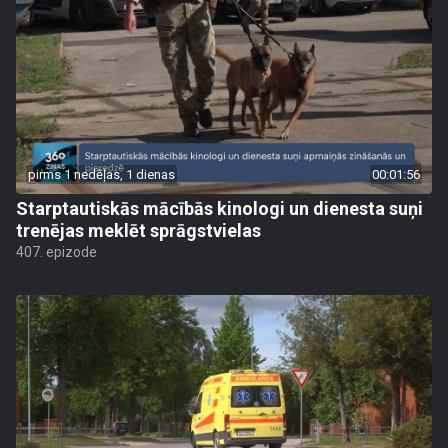
pirms 1 nedēļas, 1 dienas
00:01:56
Starptautiskās mācībās kinologi un dienesta suņi
trenējas meklēt sprāgstvielas
407. epizode