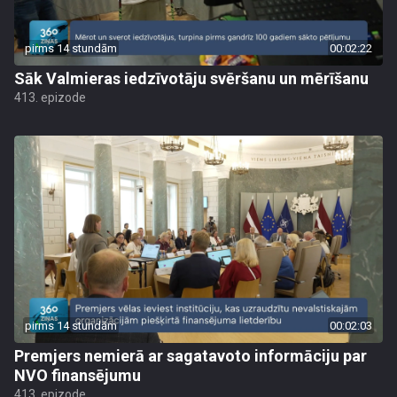
pirms 14 stundām
00:02:22
Sāk Valmieras iedzīvotāju svēršanu un mērīšanu
413. epizode
pirms 14 stundām
00:02:03
Premjers nemierā ar sagatavoto informāciju par
NVO finansējumu
413. epizode