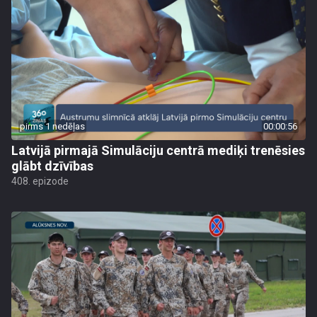
pirms 1 nedēļas
00:00:56
Latvijā pirmajā Simulāciju centrā mediķi trenēsies
glābt dzīvības
408. epizode