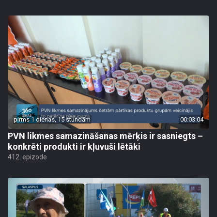
pirms 1 dienas, 15 stundām
00:03:04
PVN likmes samazināšanas mērķis ir sasniegts –
konkrēti produkti ir kļuvuši lētāki
412. epizode