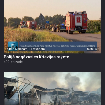
pirms 6 dienām, 14 stundām
00:01:59
Polijā nogāzusies Krievijas raķete
409. epizode