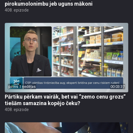
pirokumolonimbu jeb uguns mākoni
408. epizode
pirms 1 nedēļas
00:03:37
Pārtiku pērkam vairāk, bet vai “zemo cenu grozs”
tiešām samazina kopējo čeku?
408. epizode