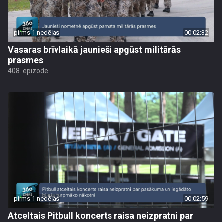
pirms 1 nedēļas
00:02:32
Vasaras brīvlaikā jaunieši apgūst militārās
prasmes
408. epizode
pirms 1 nedēļas
00:02:59
Atceltais Pitbull koncerts raisa neizpratni par