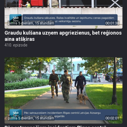
pirms 5 dienām, 15 stundām
00:01:36
Graudu kulšana uzņem apgriezienus, bet reģionos
aina atšķiras
410. epizode
pirms 5 dienām, 15 stundām
00:02:01