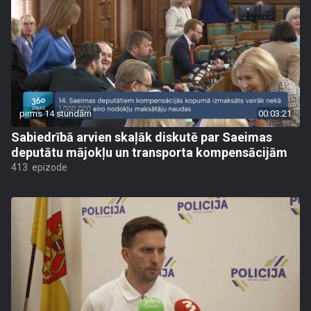
pirms 14 stundām
00:03:21
Sabiedrībā arvien skaļāk diskutē par Saeimas
deputātu mājokļu un transporta kompensācijām
413. epizode