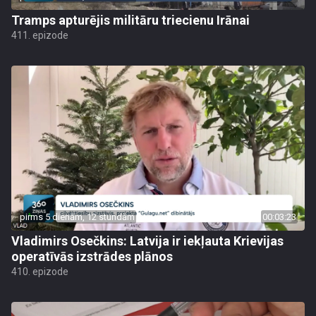
Tramps apturējis militāru triecienu Irānai
411. epizode
pirms 5 dienām, 12 stundām
00:03:23
Vladimirs Osečkins: Latvija ir iekļauta Krievijas
operatīvās izstrādes plānos
410. epizode