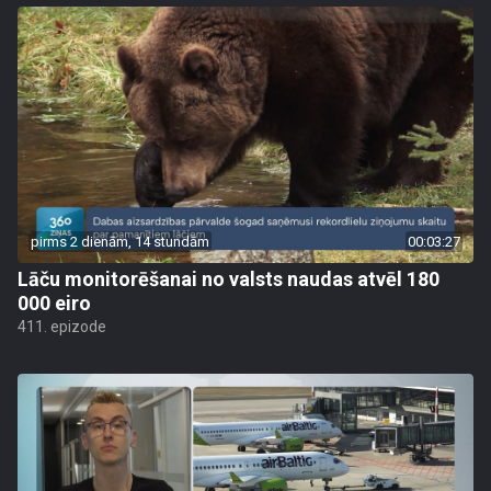
pirms 2 dienām, 14 stundām
00:03:27
Lāču monitorēšanai no valsts naudas atvēl 180
000 eiro
411. epizode