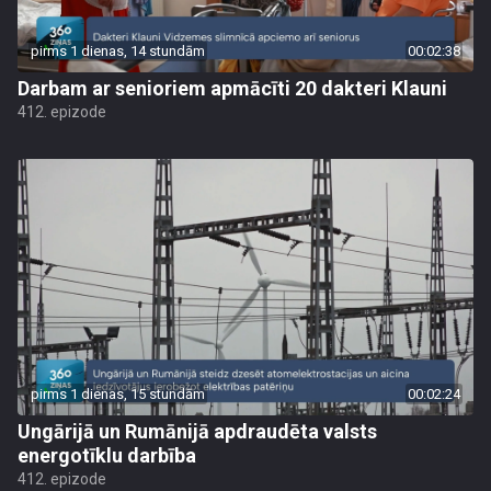
pirms 1 dienas, 14 stundām
00:02:38
Darbam ar senioriem apmācīti 20 dakteri Klauni
412. epizode
pirms 1 dienas, 15 stundām
00:02:24
Ungārijā un Rumānijā apdraudēta valsts
energotīklu darbība
412. epizode