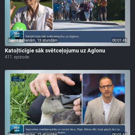
pirms 2 dienām, 13 stundām
00:01:45
Katoļticīgie sāk svētceļojumu uz Aglonu
411. epizode
pirms 2 dienām, 13 stundām
00:01:44