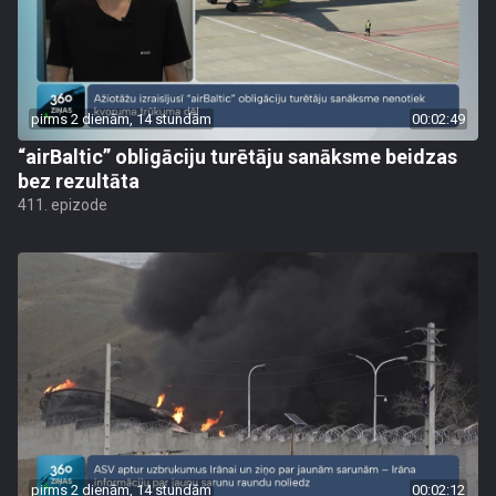
pirms 2 dienām, 14 stundām
00:02:49
“airBaltic” obligāciju turētāju sanāksme beidzas
bez rezultāta
411. epizode
pirms 2 dienām, 14 stundām
00:02:12