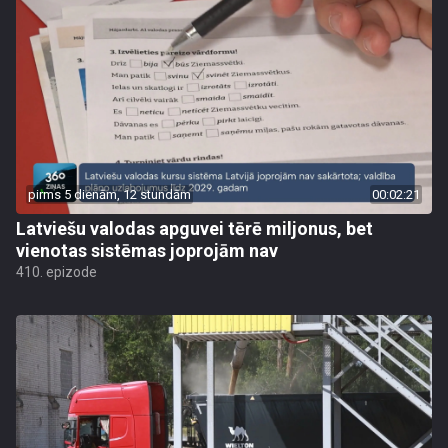
pirms 5 dienām, 12 stundām
00:02:21
Latviešu valodas apguvei tērē miljonus, bet
vienotas sistēmas joprojām nav
410. epizode