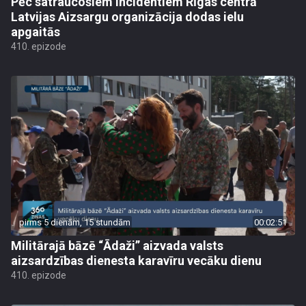
Pēc satraucošiem incidentiem Rīgas centrā
Latvijas Aizsargu organizācija dodas ielu
apgaitās
410. epizode
pirms 5 dienām, 15 stundām
00:02:51
Militārajā bāzē “Ādaži” aizvada valsts
aizsardzības dienesta karavīru vecāku dienu
410. epizode