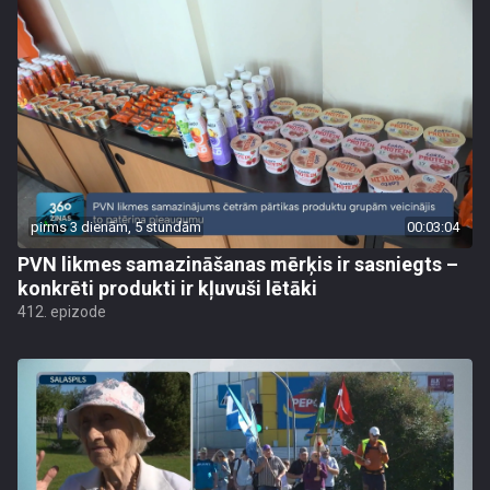
pirms 3 dienām, 5 stundām
00:03:04
PVN likmes samazināšanas mērķis ir sasniegts –
konkrēti produkti ir kļuvuši lētāki
412. epizode