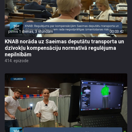
pirms 1 dienas, 3 stundām
00:03:42
KNAB norāda uz Saeimas deputātu transporta un
dzīvokļu kompensāciju normatīvā regulējuma
nepilnībām
414. epizode