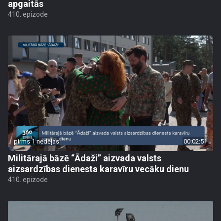
apgaitās
410. epizode
pirms 1 nedēļas
00:02:51
Militārajā bāzē “Ādaži” aizvada valsts
aizsardzības dienesta karavīru vecāku dienu
410. epizode