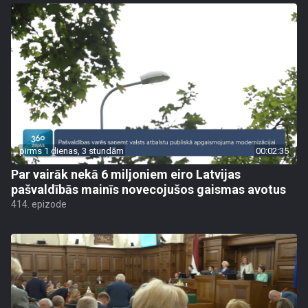
pirms 1 dienas, 3 stundām
00:02:35
Par vairāk nekā 6 miljoniem eiro Latvijas
pašvaldībās mainīs novecojušos gaismas avotus
414. epizode