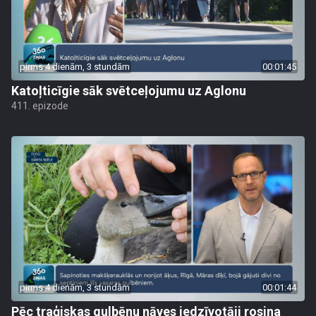
pirms 4 dienām, 3 stundām
00:01:45
Katoļticīgie sāk svētceļojumu uz Aglonu
411. epizode
pirms 4 dienām, 3 stundām
00:01:44
Pēc traģiskas gulbēnu nāves iedzīvotāji rosina