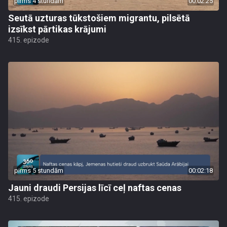
pirms 4 stundām
00:02:25
Seutā uzturas tūkstošiem migrantu, pilsētā
izsīkst pārtikas krājumi
415. epizode
pirms 5 stundām
00:02:18
Jauni draudi Persijas līcī ceļ naftas cenas
415. epizode