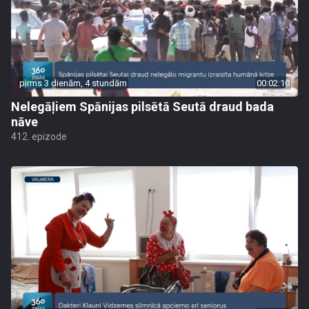
pirms 3 dienām, 4 stundām
00:02:10
Nelegāļiem Spānijas pilsētā Seutā draud bada
nāve
412. epizode