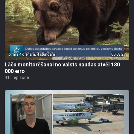
pirms 4 dienām, 4 stundām
00:03:27
Lāču monitorēšanai no valsts naudas atvēl 180
000 eiro
411. epizode