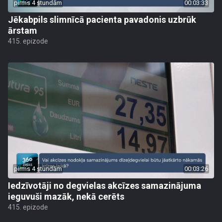
pirms 4 stundām
00:03:33
Jēkabpils slimnīcā pacienta pavadonis uzbrūk
ārstam
415. epizode
pirms 4 stundām
00:03:26
Iedzīvotāji no degvielas akcīzes samazinājuma
ieguvuši mazāk, nekā cerēts
415. epizode