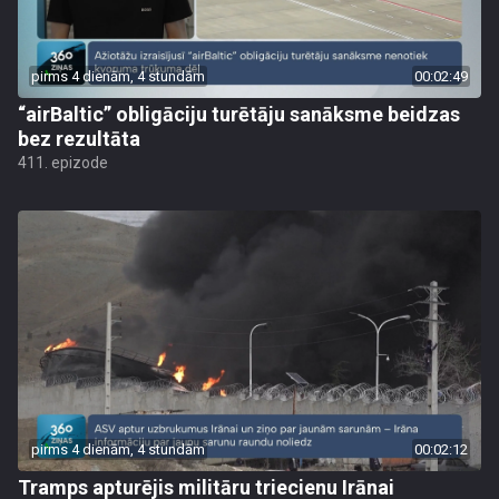
pirms 4 dienām, 4 stundām
00:02:49
“airBaltic” obligāciju turētāju sanāksme beidzas
bez rezultāta
411. epizode
pirms 4 dienām, 4 stundām
00:02:12
Tramps apturējis militāru triecienu Irānai