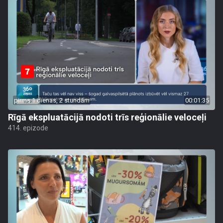
pirms 1 dienas, 2 stundām
00:01:35
Rīgā ekspluatācijā nodoti trīs reģionālie veloceļi
414. epizode