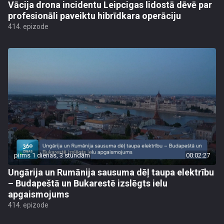
Vācija drona incidentu Leipcigas lidostā dēvē par
profesionāli paveiktu hibrīdkara operāciju
414. epizode
pirms 1 dienas, 3 stundām
00:02:27
Ungārija un Rumānija sausuma dēļ taupa elektrību
– Budapeštā un Bukarestē izslēgts ielu
apgaismojums
414. epizode