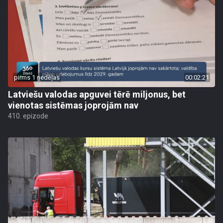
pirms 1 nedēļas
00:02:21
Latviešu valodas apguvei tērē miljonus, bet
vienotas sistēmas joprojām nav
410. epizode