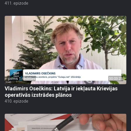
411. epizode
pirms 1 nedēļas
00:03:23
Vladimirs Osečkins: Latvija ir iekļauta Krievijas
operatīvās izstrādes plānos
410. epizode