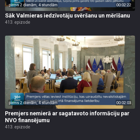
pirms 2 dienām, 4 stundām
00:02:22
Sāk Valmieras iedzīvotāju svēršanu un mērīšanu
413. epizode
pirms 2 dienām, 4 stundām
00:02:03
Premjers nemierā ar sagatavoto informāciju par
NVO finansējumu
413. epizode