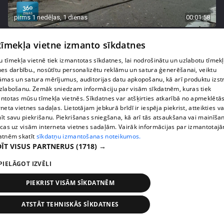
pirms 1 nedēļas, 1 dienas
00:01:58
Ukrainā piedzīvots viens no pēdējā laika
 tīmekļa vietne izmanto sīkdatnes
lielākajiem Krievijas uzbrukumiem
409. epizode
 tīmekļa vietnē tiek izmantotas sīkdatnes, lai nodrošinātu un uzlabotu tīmek
nes darbību., nosūtītu personalizētu reklāmu un satura ģenerēšanai, veiktu
āmas un satura mērījumus, auditorijas datu apkopošanu, kā arī produktu izst
zlabošanu. Zemāk sniedzam informāciju par visām sīkdatnēm, kuras tiek
ntotas mūsu tīmekļa vietnēs. Sīkdatnes var atšķirties atkarībā no apmeklētā
rneta vietnes sadaļas. Lietotājam jebkurā brīdī ir iespēja piekrist, atteikties va
īt savu piekrišanu. Piekrišanas sniegšana, kā arī tās atsaukšana vai mainīša
ecas uz visām interneta vietnes sadaļām. Vairāk informācijas par izmantotaj
atnēm skatīt
sīkdatņu izmantošanas noteikumos.
ĪT VISUS PARTNERUS
(1718) →
PIELĀGOT IZVĒLI
PIEKRIST VISĀM SĪKDATNĒM
pirms 1 nedēļas, 1 dienas
00:05:05
Melleņu zelta drudzis: kas nosaka iepirkuma
ATSTĀT TEHNISKĀS SĪKDATNES
cenu?
409. epizode