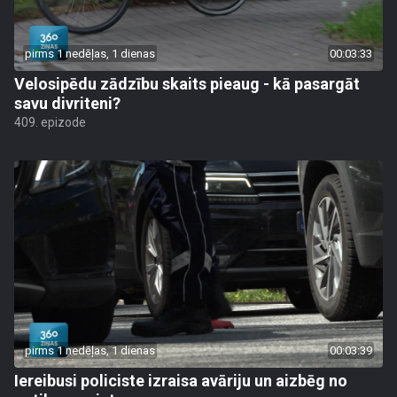
pirms 1 nedēļas, 1 dienas
00:03:33
Velosipēdu zādzību skaits pieaug - kā pasargāt
savu divriteni?
409. epizode
pirms 1 nedēļas, 1 dienas
00:03:39
Iereibusi policiste izraisa avāriju un aizbēg no