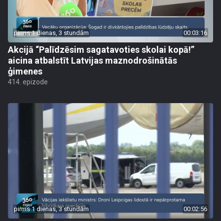
pirms 1 dienas, 3 stundām
00:03:16
Akcijā “Palīdzēsim sagatavoties skolai kopā!”
aicina atbalstīt Latvijas maznodrošinātās
ģimenes
414. epizode
pirms 1 dienas, 3 stundām
00:02:56