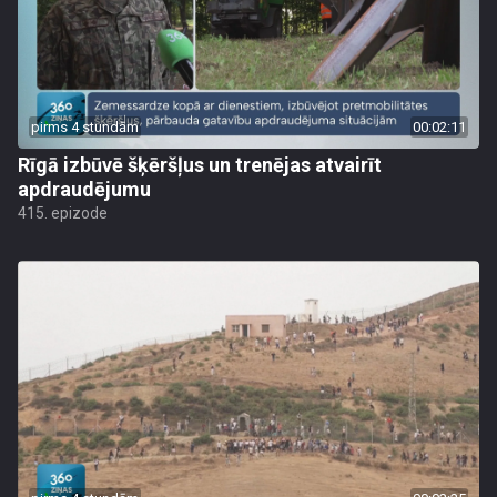
pirms 4 stundām
00:02:11
Rīgā izbūvē šķēršļus un trenējas atvairīt
apdraudējumu
415. epizode