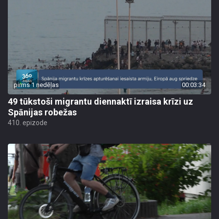
pirms 1 nedēļas
00:03:34
49 tūkstoši migrantu diennaktī izraisa krīzi uz
Spānijas robežas
410. epizode