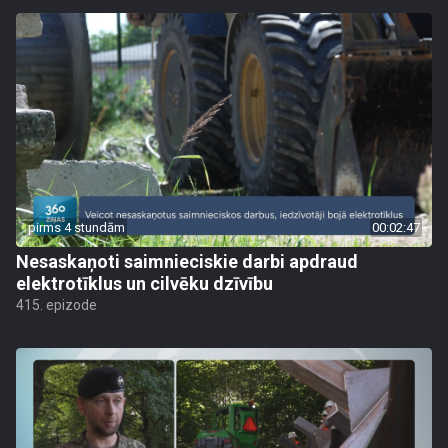
pirms 4 stundām
00:02:47
Nesaskaņoti saimnieciskie darbi apdraud
elektrotīklus un cilvēku dzīvību
415. epizode