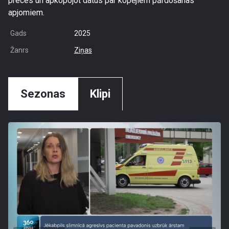
preces un apkopojot datus par kopējiem pārdošanas
apjomiem.
Gads
2025
Žanrs
Ziņas
Sezonas
Klipi