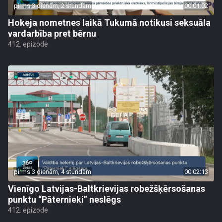
pirms 3 dienām, 2 stundām
00:01:02
Hokeja nometnes laikā Tukumā notikusi seksuāla
vardarbība pret bērnu
412. epizode
pirms 3 dienām, 4 stundām
00:02:13
Vienīgo Latvijas-Baltkrievijas robežšķērsošanas
punktu “Pāternieki” neslēgs
412. epizode