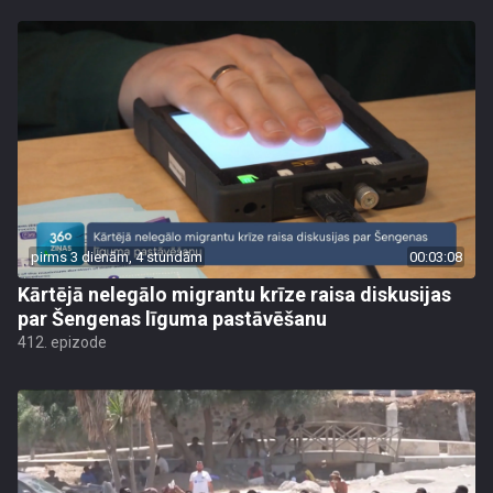
pirms 3 dienām, 4 stundām
00:03:08
Kārtējā nelegālo migrantu krīze raisa diskusijas
par Šengenas līguma pastāvēšanu
412. epizode