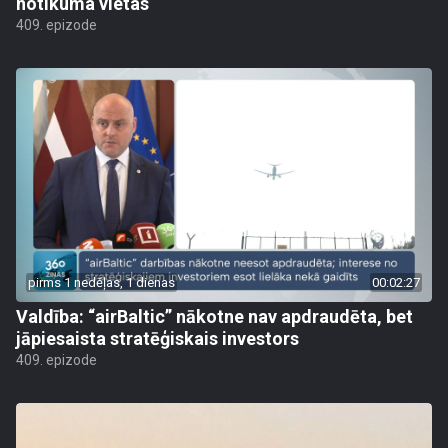
notikuma vietas
409. epizode
pirms 1 nedēļas, 1 dienas
00:02:27
Valdība: “airBaltic” nākotne nav apdraudēta, bet
jāpiesaista stratēģiskais investors
409. epizode