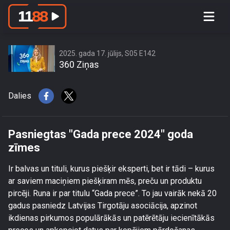
Pasniegtas \"Gada prece 2024\" goda
zīmes
2025. gada 17. jūlijs, S05 E142
360 Ziņas
Dalies
Pasniegtas "Gada prece 2024" goda
zīmes
Ir balvas un tituli, kurus piešķir eksperti, bet ir tādi – kurus
ar saviem maciņiem piešķiram mēs, preču un produktu
pircēji. Runa ir par titulu “Gada prece”. To jau vairāk nekā 20
gadus pasniedz Latvijas Tirgotāju asociācija, apzinot
ikdienas pirkumos populārākās un patērētāju iecienītākās