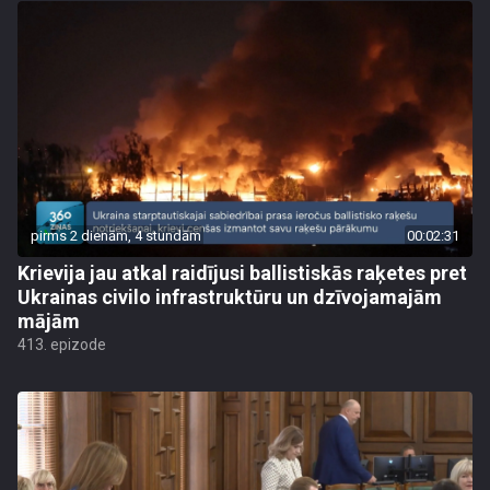
pirms 2 dienām, 4 stundām
00:02:31
Krievija jau atkal raidījusi ballistiskās raķetes pret
Ukrainas civilo infrastruktūru un dzīvojamajām
mājām
413. epizode