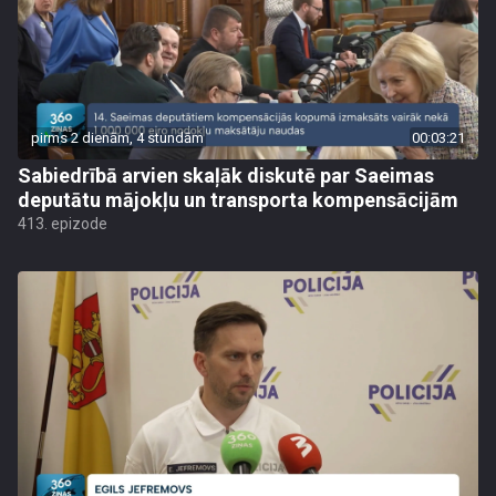
pirms 2 dienām, 4 stundām
00:03:21
Sabiedrībā arvien skaļāk diskutē par Saeimas
deputātu mājokļu un transporta kompensācijām
413. epizode