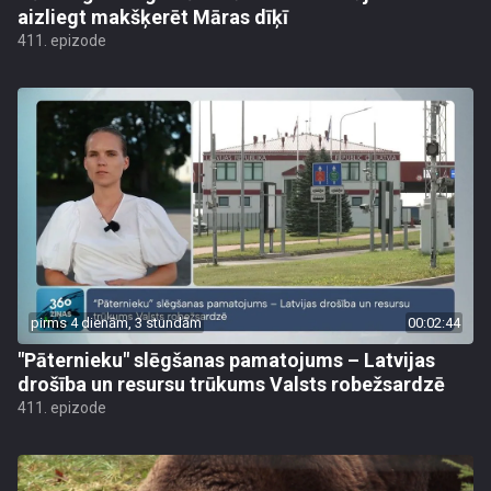
aizliegt makšķerēt Māras dīķī
411. epizode
pirms 4 dienām, 3 stundām
00:02:44
"Pāternieku" slēgšanas pamatojums – Latvijas
drošība un resursu trūkums Valsts robežsardzē
411. epizode