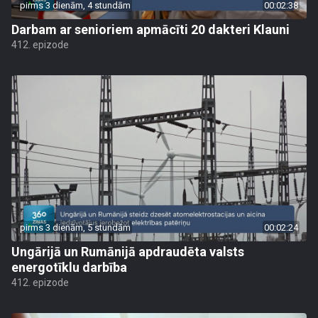
pirms 3 dienām, 4 stundām
00:02:38
Darbam ar senioriem apmācīti 20 dakteri Klauni
412. epizode
pirms 3 dienām, 5 stundām
00:02:24
Ungārijā un Rumānijā apdraudēta valsts
energotīklu darbība
412. epizode