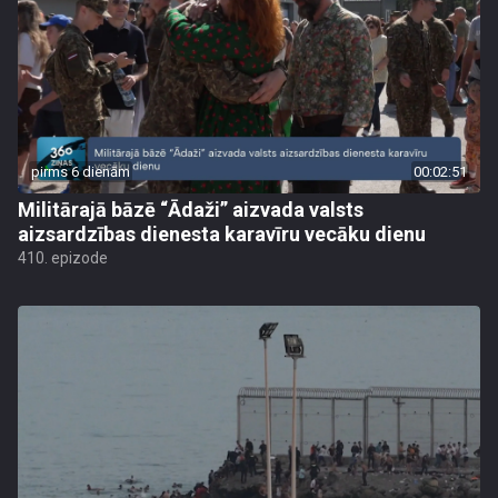
pirms 6 dienām
00:02:51
Militārajā bāzē “Ādaži” aizvada valsts
aizsardzības dienesta karavīru vecāku dienu
410. epizode