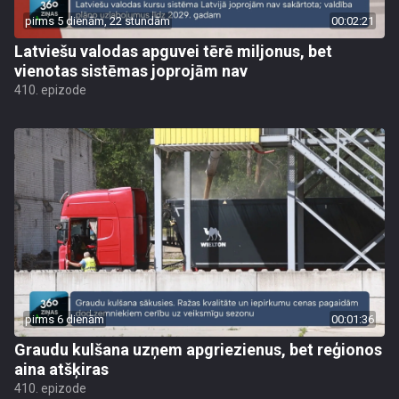
pirms 5 dienām, 22 stundām
00:02:21
Latviešu valodas apguvei tērē miljonus, bet
vienotas sistēmas joprojām nav
410. epizode
pirms 6 dienām
00:01:36
Graudu kulšana uzņem apgriezienus, bet reģionos
aina atšķiras
410. epizode