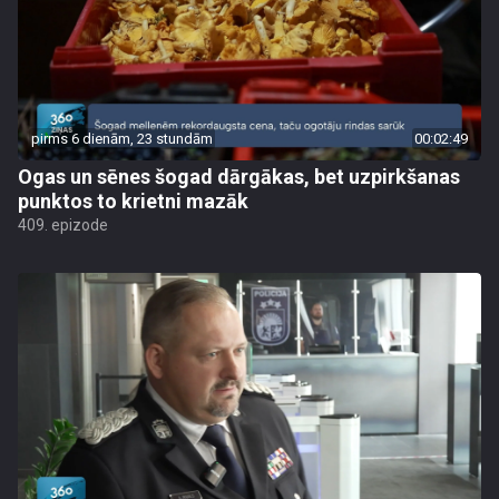
pirms 6 dienām, 23 stundām
00:02:49
Ogas un sēnes šogad dārgākas, bet uzpirkšanas
punktos to krietni mazāk
409. epizode