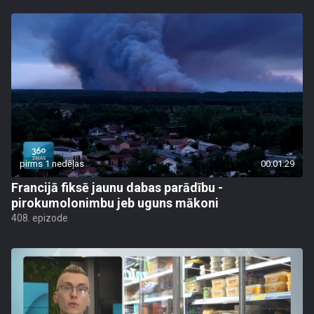
pirms 1 nedēļas
00:01:29
Francijā fiksē jaunu dabas parādību -
pirokumolonimbu jeb uguns mākoni
408. epizode