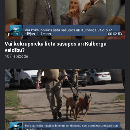
pirms 1 nedēļas, 1 dienas
00:02:53
Vai kokrūpnieku lieta sašūpos arī Kulberga
valdību?
407. epizode