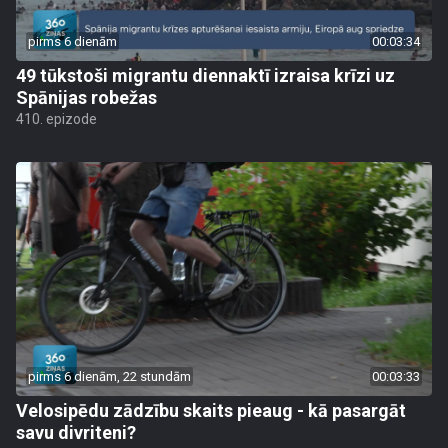
pirms 6 dienām
00:03:34
49 tūkstoši migrantu diennaktī izraisa krīzi uz
Spānijas robežas
410. epizode
pirms 6 dienām, 22 stundām
00:03:33
Velosipēdu zādzību skaits pieaug - kā pasargāt
savu divriteni?