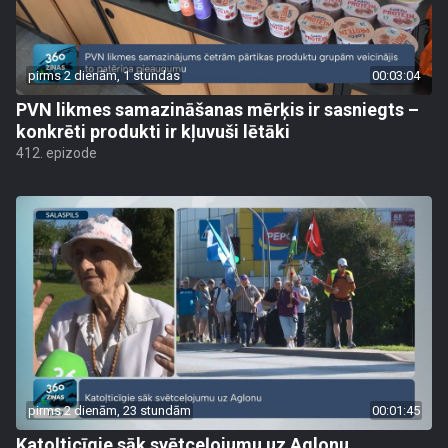
pirms 2 dienām, 1 stundas
00:03:04
PVN likmes samazināšanas mērķis ir sasniegts –
konkrēti produkti ir kļuvuši lētāki
412. epizode
pirms 2 dienām, 23 stundām
00:01:45
Katoļticīgie sāk svētceļojumu uz Aglonu