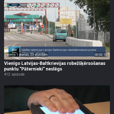
pirms 1 dienas, 23 stundām
00:02:13
Vienīgo Latvijas-Baltkrievijas robežšķērsošanas
punktu “Pāternieki” neslēgs
412. epizode