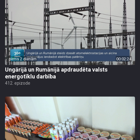
pirms 2 dienām
00:02:24
Ungārijā un Rumānijā apdraudēta valsts
energotīklu darbība
412. epizode