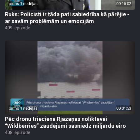
pirms 1 nedēļas
00:16:02
Ruks: Policisti ir tāda pati sabiedrība kā pārējie -
ar savām problēmām un emocijām
409. epizode
pirms 1 nedēļas
00:01:53
Pēc dronu trieciena Rjazaņas noliktavai
“Wildberries” zaudējumi sasniedz miljardu eiro
408. epizode