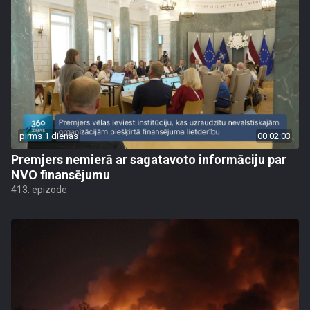
pirms 1 dienas
00:02:03
Premjers nemierā ar sagatavoto informāciju par
NVO finansējumu
413. epizode