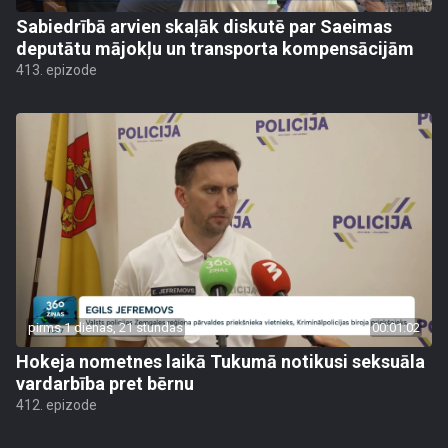
Sabiedrībā arvien skaļāk diskutē par Saeimas
deputātu mājokļu un transporta kompensācijām
413. epizode
pirms 1 dienas, 21 stundas
00:01:02
Hokeja nometnes laikā Tukumā notikusi seksuāla
vardarbība pret bērnu
412. epizode