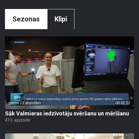
Sezonas
Klipi
pirms 23 stundām
00:02:22
Sāk Valmieras iedzīvotāju svēršanu un mērīšanu
413. epizode