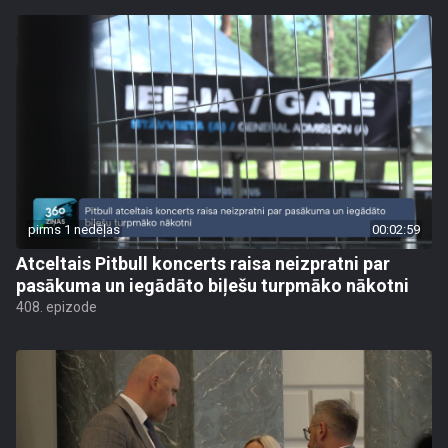
pirms 1 nedēļas
00:02:59
Atceltais Pitbull koncerts raisa neizpratni par
pasākuma un iegādāto biļešu turpmāko nākotni
408. epizode