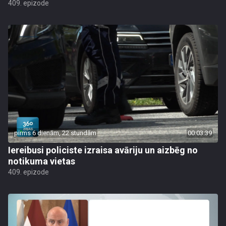
409. epizode
pirms 6 dienām, 22 stundām
00:03:39
Iereibusi policiste izraisa avāriju un aizbēg no
notikuma vietas
409. epizode