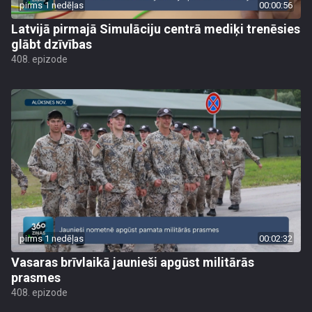
pirms 1 nedēļas
00:00:56
Latvijā pirmajā Simulāciju centrā mediķi trenēsies
glābt dzīvības
408. epizode
pirms 1 nedēļas
00:02:32
Vasaras brīvlaikā jaunieši apgūst militārās
prasmes
408. epizode