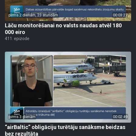
pirms 2 dienām, 23 stundām
00:03:27
Lāču monitorēšanai no valsts naudas atvēl 180
000 eiro
411. epizode
pirms 3 dienām
00:02:49
“airBaltic” obligāciju turētāju sanāksme beidzas
bez rezultāta