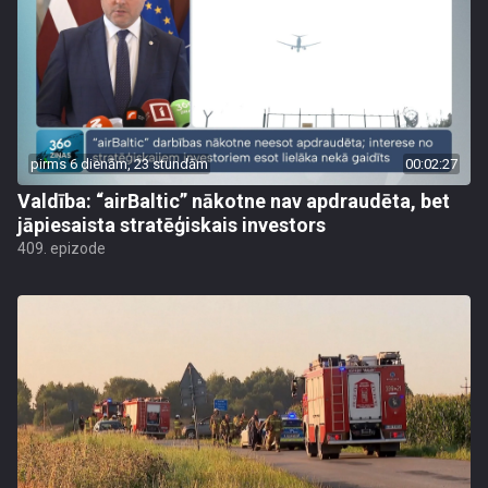
pirms 6 dienām, 23 stundām
00:02:27
Valdība: “airBaltic” nākotne nav apdraudēta, bet
jāpiesaista stratēģiskais investors
409. epizode