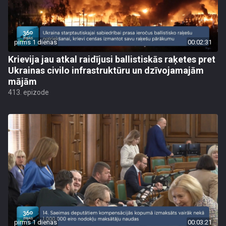
pirms 1 dienas
00:02:31
Krievija jau atkal raidījusi ballistiskās raķetes pret
Ukrainas civilo infrastruktūru un dzīvojamajām
mājām
413. epizode
pirms 1 dienas
00:03:21