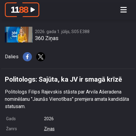
Politologs: Sajūta, ka JV ir smagā
krīzē
2026. gada 1. jūlijs, S05 E388
360 Ziņas
Dalies
Politologs: Sajūta, ka JV ir smagā krīzē
Politologs Filips Rajevskis stāsta par Arvila Ašeradena
nominēšanu "Jaunās Vienotības" premjera amata kandidāta
statusam.
Gads
2026
Žanrs
Ziņas