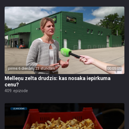
pirms 6 dienām, 23 stundām
00:05:05
Melleņu zelta drudzis: kas nosaka iepirkuma
cenu?
409. epizode