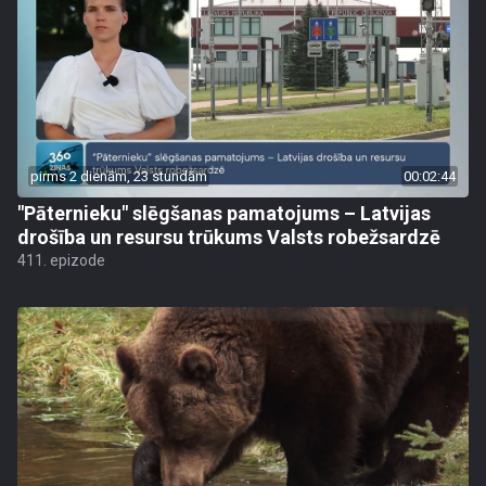
pirms 2 dienām, 23 stundām
00:02:44
"Pāternieku" slēgšanas pamatojums – Latvijas
drošība un resursu trūkums Valsts robežsardzē
411. epizode