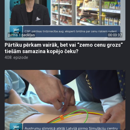
pirms 1 nedēļas
00:03:37
Pārtiku pērkam vairāk, bet vai “zemo cenu grozs”
tiešām samazina kopējo čeku?
408. epizode