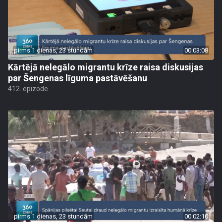
pirms 1 dienas, 23 stundām
00:03:08
Kārtējā nelegālo migrantu krīze raisa diskusijas
par Šengenas līguma pastāvēšanu
412. epizode
pirms 1 dienas, 23 stundām
00:02:10