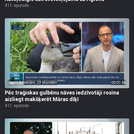
411. epizode
pirms 2 dienām, 23 stundām
00:01:44
Pēc traģiskas gulbēnu nāves iedzīvotāji rosina
aizliegt makšķerēt Māras dīķī
411. epizode