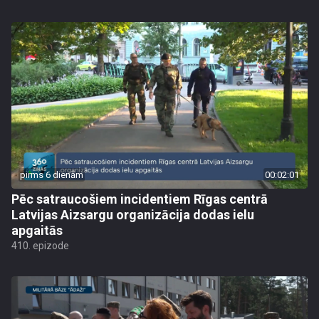
pirms 6 dienām
00:02:01
Pēc satraucošiem incidentiem Rīgas centrā
Latvijas Aizsargu organizācija dodas ielu
apgaitās
410. epizode