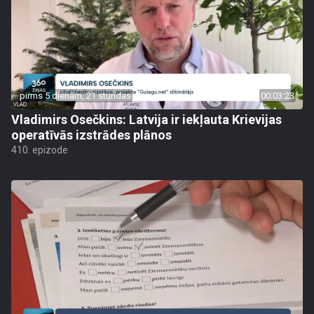
pirms 5 dienām, 21 stundas
00:03:23
Vladimirs Osečkins: Latvija ir iekļauta Krievijas
operatīvās izstrādes plānos
410. epizode