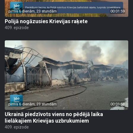
pirms 6 dienām, 23 stundām
00:01:59
Polijā nogāzusies Krievijas raķete
409. epizode
pirms 6 dienām, 23 stundām
00:01:58
Ukrainā piedzīvots viens no pēdējā laika
lielākajiem Krievijas uzbrukumiem
409. epizode