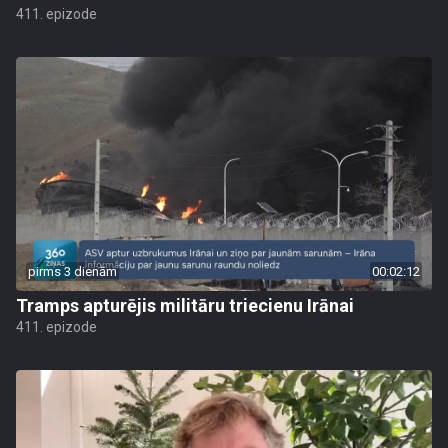
411. epizode
pirms 3 dienām
00:02:12
Tramps apturējis militāru triecienu Irānai
411. epizode