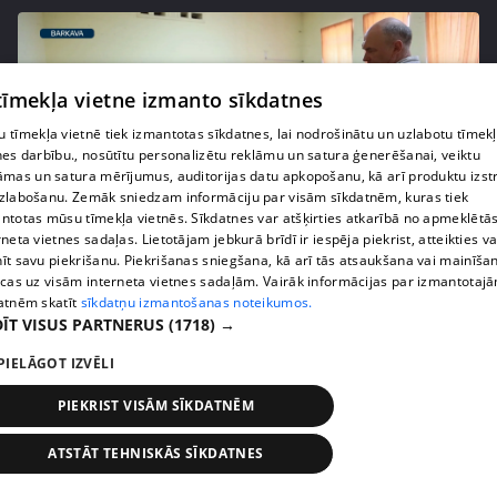
 tīmekļa vietne izmanto sīkdatnes
 tīmekļa vietnē tiek izmantotas sīkdatnes, lai nodrošinātu un uzlabotu tīmek
nes darbību., nosūtītu personalizētu reklāmu un satura ģenerēšanai, veiktu
āmas un satura mērījumus, auditorijas datu apkopošanu, kā arī produktu izst
zlabošanu. Zemāk sniedzam informāciju par visām sīkdatnēm, kuras tiek
ntotas mūsu tīmekļa vietnēs. Sīkdatnes var atšķirties atkarībā no apmeklētā
rneta vietnes sadaļas. Lietotājam jebkurā brīdī ir iespēja piekrist, atteikties va
pirms 1 nedēļas, 1 dienas
00:02:47
īt savu piekrišanu. Piekrišanas sniegšana, kā arī tās atsaukšana vai mainīša
ecas uz visām interneta vietnes sadaļām. Vairāk informācijas par izmantotaj
Barkavā sākas kapelmeistaru mācības, lai nodotu
atnēm skatīt
sīkdatņu izmantošanas noteikumos.
tautas muzicēšanas prasmes nākamajām
ĪT VISUS PARTNERUS
(1718) →
paaudzēm
407. epizode
PIELĀGOT IZVĒLI
PIEKRIST VISĀM SĪKDATNĒM
ATSTĀT TEHNISKĀS SĪKDATNES