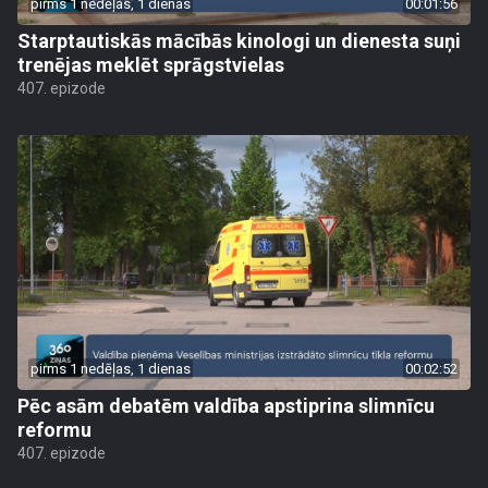
pirms 1 nedēļas, 1 dienas
00:01:56
Starptautiskās mācībās kinologi un dienesta suņi
trenējas meklēt sprāgstvielas
407. epizode
pirms 1 nedēļas, 1 dienas
00:02:52
Pēc asām debatēm valdība apstiprina slimnīcu
reformu
407. epizode