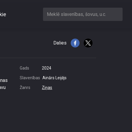
kie
Meklē slavenības, šovus, u.c.
izstāvjiem
Dalies
Gads
2024
Slavenības
Ainārs Leijējs
inas
avu
Žanrs
Ziņas