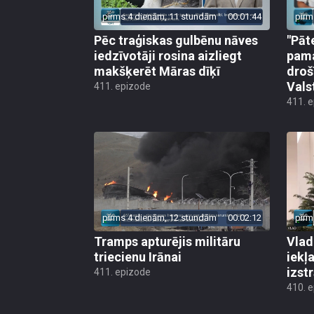
pirms 4 dienām, 11 stundām
00:01:44
pirm
Pēc traģiskas gulbēnu nāves
"Pāt
iedzīvotāji rosina aizliegt
pama
makšķerēt Māras dīķī
droš
Vals
411. epizode
411. 
pirms 4 dienām, 12 stundām
00:02:12
pirm
Tramps apturējis militāru
Vlad
triecienu Irānai
iekļ
izst
411. epizode
410. 