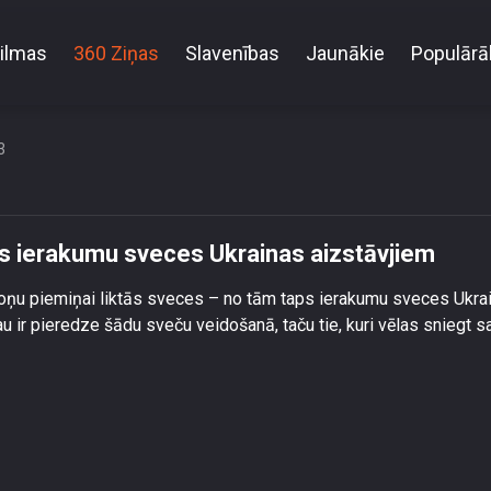
ilmas
360 Ziņas
Slavenības
Jaunākie
Populārā
ša dienas svecēm taps ierakumu sveces Ukrainas a
3
s ierakumu sveces Ukrainas aizstāvjiem
oņu piemiņai liktās sveces – no tām taps ierakumu sveces Ukra
jau ir pieredze šādu sveču veidošanā, taču tie, kuri vēlas sniegt s