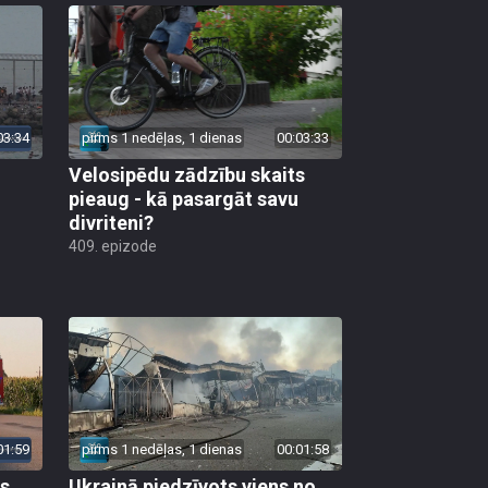
03:34
pirms 1 nedēļas, 1 dienas
00:03:33
Velosipēdu zādzību skaits
pieaug - kā pasargāt savu
divriteni?
409. epizode
01:59
pirms 1 nedēļas, 1 dienas
00:01:58
as
Ukrainā piedzīvots viens no