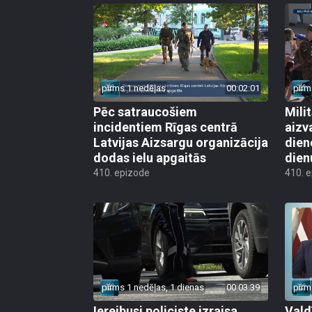
pirms 1 nedēļas
00:02:01
pirm
Pēc satraucošiem
Mili
incidentiem Rīgas centrā
aizv
Latvijas Aizsargu organizācija
dien
dodas ielu apgaitās
dien
410. epizode
410. 
pirms 1 nedēļas, 1 dienas
00:03:39
pirm
Iereibusi policiste izraisa
Vald