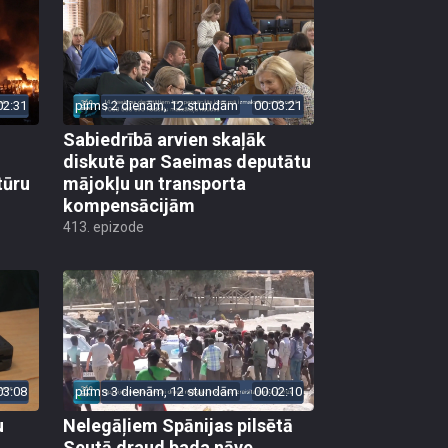
02:31
pirms 2 dienām, 12 stundām
00:03:21
Sabiedrībā arvien skaļāk
diskutē par Saeimas deputātu
tūru
mājokļu un transporta
kompensācijām
413. epizode
03:08
pirms 3 dienām, 12 stundām
00:02:10
u
Nelegāļiem Spānijas pilsētā
Seutā draud bada nāve