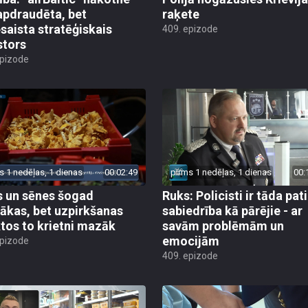
apdraudēta, bet
raķete
esaista stratēģiskais
409. epizode
stors
epizode
s 1 nedēļas, 1 dienas
00:02:49
pirms 1 nedēļas, 1 dienas
00:
 un sēnes šogad
Ruks: Policisti ir tāda pati
ākas, bet uzpirkšanas
sabiedrība kā pārējie - ar
tos to krietni mazāk
savām problēmām un
emocijām
epizode
409. epizode