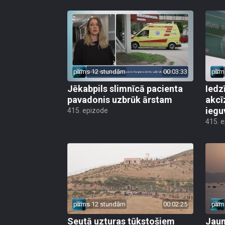
pirms 12 stundām
00:03:33
pirm
Jēkabpils slimnīcā pacienta
Iedz
pavadonis uzbrūk ārstam
akcī
iegu
415. epizode
415. 
pirms 12 stundām
00:02:25
pirm
Seutā uzturas tūkstošiem
Jauni