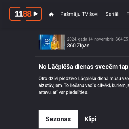
Pašmāju TV šovi
Seriāli
F
No Lāčplē
2024. gada 14. novembris, S04 E5
360 Ziņas
No Lāčplēša dienas svecēm tap
Otro dzīvi piedzīvo Lāčplēša dienā mūsu var
aizstāvjiem. To liešanu vadīs cilvēki, kuriem 
artavu, arī var piedalīties.
Sezonas
Klipi