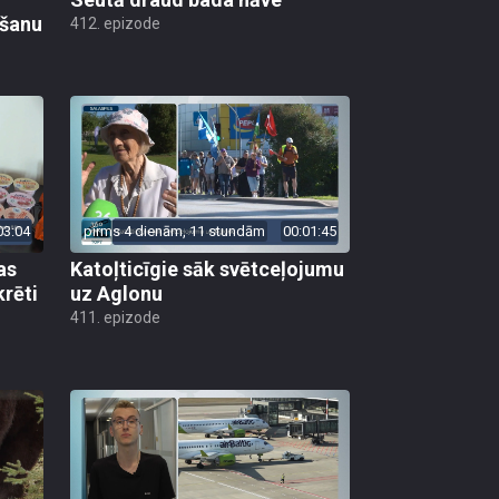
ēšanu
412. epizode
03:04
pirms 4 dienām, 11 stundām
00:01:45
as
Katoļticīgie sāk svētceļojumu
krēti
uz Aglonu
411. epizode