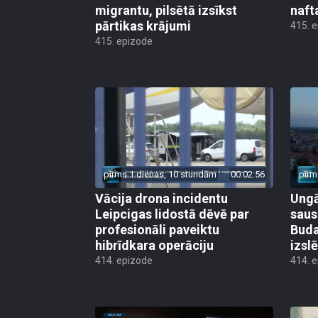
migrantu, pilsētā izsīkst
naft
pārtikas krājumi
415. 
415. epizode
pirms 1 dienas, 10 stundām
00:02:56
pirm
Vācija drona incidentu
Ungā
Leipcigas lidostā dēvē par
saus
profesionāli paveiktu
Buda
hibrīdkara operāciju
izsl
414. epizode
414. 