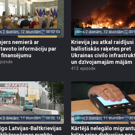
s 2 dienām, 12 stundām
00:02:03
pirms 2 dienām, 12 stundām
00:
jers nemierā ar
Krievija jau atkal raidījusi
tavoto informāciju par
ballistiskās raķetes pret
finansējumu
Ukrainas civilo infrastruk
un dzīvojamajām mājām
epizode
413. epizode
s 3 dienām, 11 stundām
00:02:13
pirms 3 dienām, 11 stundām
00:
īgo Latvijas-Baltkrievijas
Kārtējā nelegālo migrant
žšķērsošanas punktu
krīze raisa diskusijas par