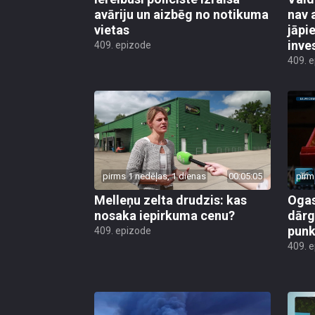
avāriju un aizbēg no notikuma
nav 
vietas
jāpi
inve
409. epizode
409. 
pirms 1 nedēļas, 1 dienas
00:05:05
pirm
Melleņu zelta drudzis: kas
Ogas
nosaka iepirkuma cenu?
dārg
punk
409. epizode
409. 