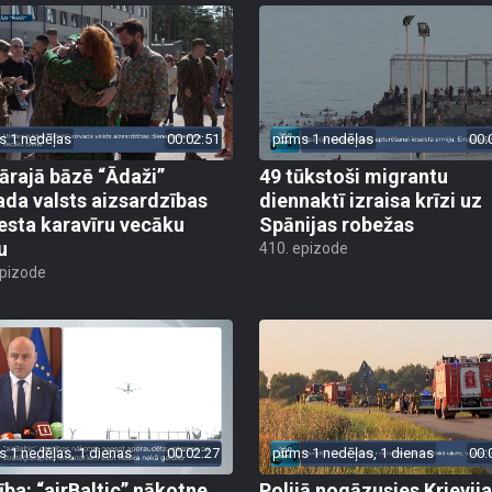
s 1 nedēļas
00:02:51
pirms 1 nedēļas
00:
tārajā bāzē “Ādaži”
49 tūkstoši migrantu
ada valsts aizsardzības
diennaktī izraisa krīzi uz
esta karavīru vecāku
Spānijas robežas
u
410. epizode
epizode
s 1 nedēļas, 1 dienas
00:02:27
pirms 1 nedēļas, 1 dienas
00:
ība: “airBaltic” nākotne
Polijā nogāzusies Krievij