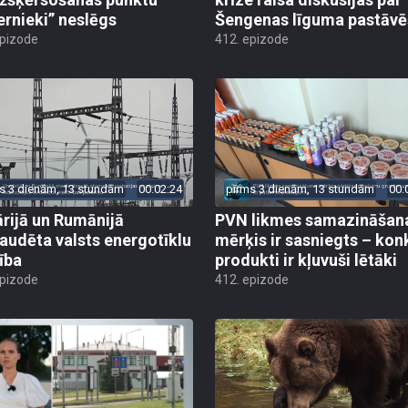
ernieki” neslēgs
Šengenas līguma pastāv
epizode
412. epizode
s 3 dienām, 13 stundām
00:02:24
pirms 3 dienām, 13 stundām
00:
rijā un Rumānijā
PVN likmes samazināšan
audēta valsts energotīklu
mērķis ir sasniegts – kon
ība
produkti ir kļuvuši lētāki
epizode
412. epizode