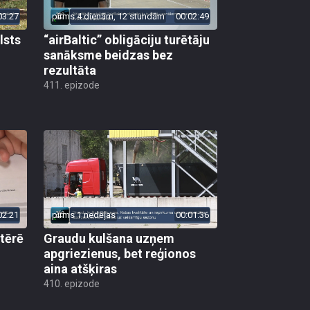
03:27
pirms 4 dienām, 12 stundām
00:02:49
lsts
“airBaltic” obligāciju turētāju
sanāksme beidzas bez
rezultāta
411. epizode
02:21
pirms 1 nedēļas
00:01:36
 tērē
Graudu kulšana uzņem
apgriezienus, bet reģionos
aina atšķiras
410. epizode