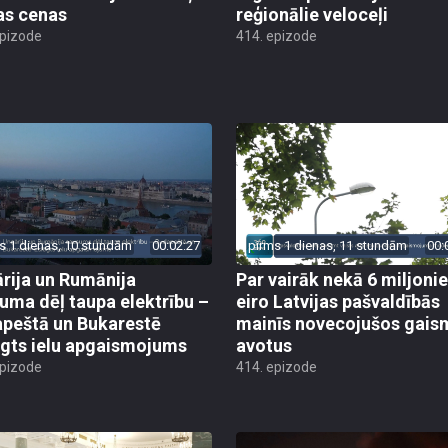
as cenas
reģionālie veloceļi
epizode
414. epizode
s 1 dienas, 10 stundām
00:02:27
pirms 1 dienas, 11 stundām
00:
rija un Rumānija
Par vairāk nekā 6 miljoni
uma dēļ taupa elektrību –
eiro Latvijas pašvaldībās
peštā un Bukarestē
mainīs novecojušos gais
ēgts ielu apgaismojums
avotus
epizode
414. epizode