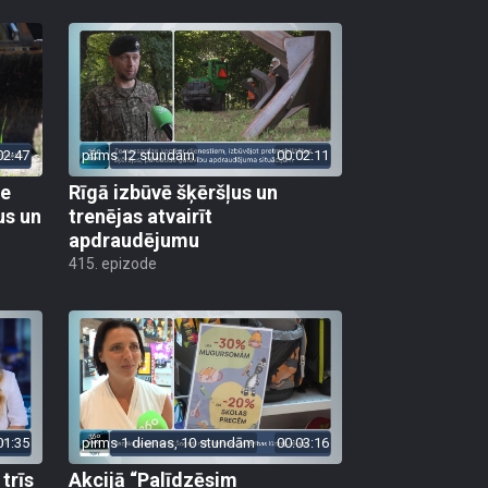
02:47
pirms 12 stundām
00:02:11
ie
Rīgā izbūvē šķēršļus un
us un
trenējas atvairīt
apdraudējumu
415. epizode
01:35
pirms 1 dienas, 10 stundām
00:03:16
trīs
Akcijā “Palīdzēsim