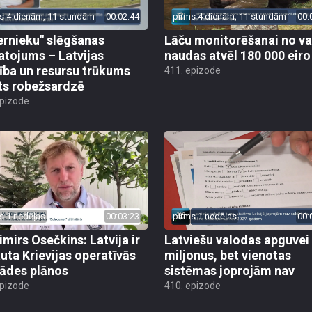
s 4 dienām, 11 stundām
00:02:44
pirms 4 dienām, 11 stundām
00:
ernieku" slēgšanas
Lāču monitorēšanai no va
tojums – Latvijas
naudas atvēl 180 000 eiro
ība un resursu trūkums
411. epizode
ts robežsardzē
epizode
s 1 nedēļas
00:03:23
pirms 1 nedēļas
00:
imirs Osečkins: Latvija ir
Latviešu valodas apguvei
auta Krievijas operatīvās
miljonus, bet vienotas
rādes plānos
sistēmas joprojām nav
epizode
410. epizode