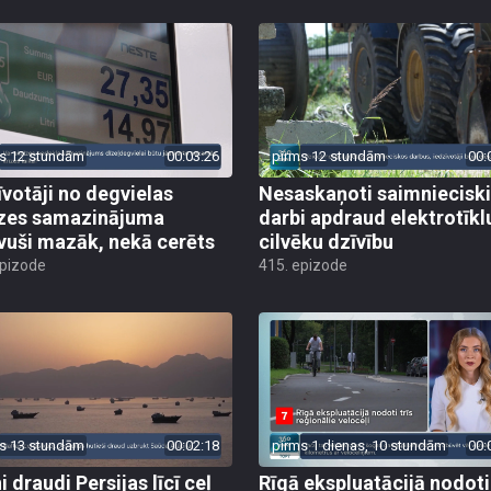
s 12 stundām
00:03:26
pirms 12 stundām
00:
īvotāji no degvielas
Nesaskaņoti saimniecisk
zes samazinājuma
darbi apdraud elektrotīkl
vuši mazāk, nekā cerēts
cilvēku dzīvību
epizode
415. epizode
s 13 stundām
00:02:18
pirms 1 dienas, 10 stundām
00:
 draudi Persijas līcī ceļ
Rīgā ekspluatācijā nodoti 