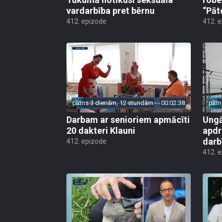
vardarbība pret bērnu
“Pāt
412. epizode
412. 
pirms 3 dienām, 12 stundām
00:02:38
pirm
Darbam ar senioriem apmācīti
Ungā
20 dakteri Klauni
apdr
darb
412. epizode
412. 