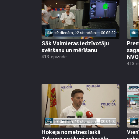
pirms 2 dienām, 12 stundām
00:02:22
pirm
Sāk Valmieras iedzīvotāju
Prem
svēršanu un mērīšanu
saga
NVO 
413. epizode
413. 
pirms 3 dienām, 10 stundām
00:01:02
pirm
Hokeja nometnes laikā
Vien
Tukumā notikusi seksuāla
robe