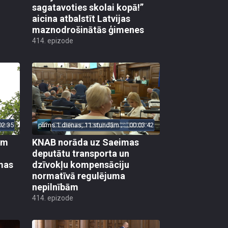
sagatavoties skolai kopā!”
aicina atbalstīt Latvijas
maznodrošinātās ģimenes
414. epizode
02:35
pirms 1 dienas, 11 stundām
00:03:42
em
KNAB norāda uz Saeimas
deputātu transporta un
mas
dzīvokļu kompensāciju
normatīvā regulējuma
nepilnībām
414. epizode