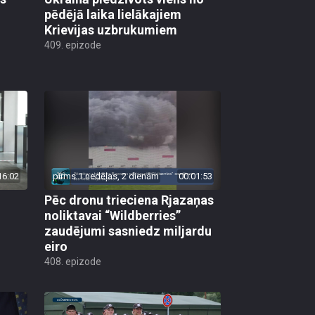
pēdējā laika lielākajiem
Krievijas uzbrukumiem
409. epizode
16:02
pirms 1 nedēļas, 2 dienām
00:01:53
Pēc dronu trieciena Rjazaņas
noliktavai “Wildberries”
zaudējumi sasniedz miljardu
eiro
408. epizode