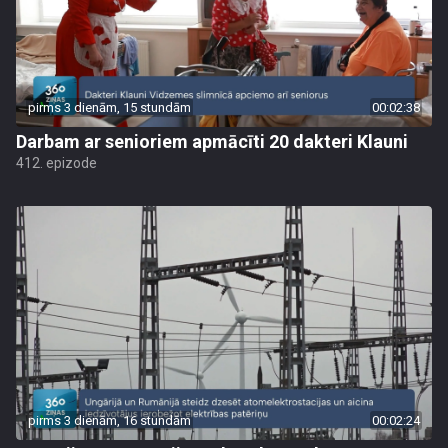
pirms 3 dienām, 15 stundām
00:02:38
Darbam ar senioriem apmācīti 20 dakteri Klauni
412. epizode
pirms 3 dienām, 16 stundām
00:02:24