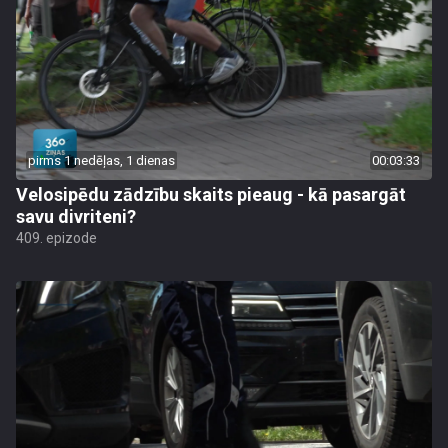
pirms 1 nedēļas, 1 dienas
00:03:33
Velosipēdu zādzību skaits pieaug - kā pasargāt
savu divriteni?
409. epizode