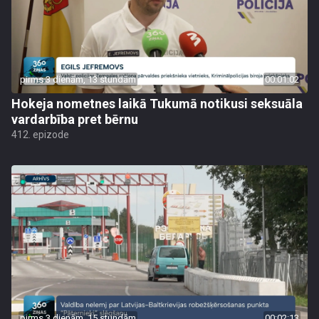
pirms 3 dienām, 13 stundām
00:01:02
Hokeja nometnes laikā Tukumā notikusi seksuāla
vardarbība pret bērnu
412. epizode
pirms 3 dienām, 15 stundām
00:02:13