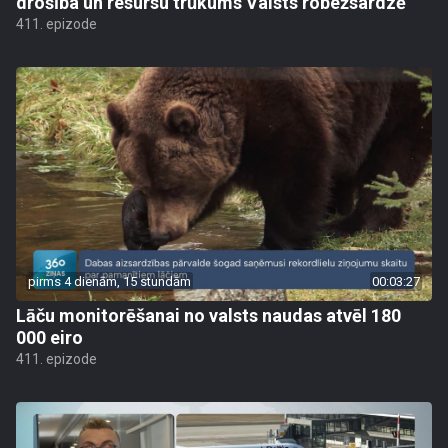
drošība un resursu trūkums Valsts robežsardzē
411. epizode
pirms 4 dienām, 15 stundām
00:03:27
Lāču monitorēšanai no valsts naudas atvēl 180
000 eiro
411. epizode