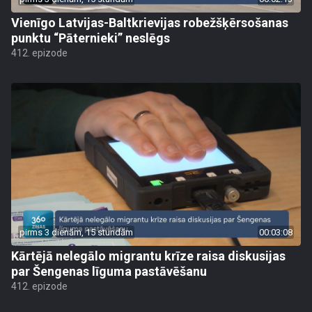
Vienīgo Latvijas-Baltkrievijas robežšķērsošanas
punktu “Pāternieki” neslēgs
412. epizode
pirms 3 dienām, 15 stundām
00:03:08
Kārtējā nelegālo migrantu krīze raisa diskusijas
par Šengenas līguma pastāvēšanu
412. epizode