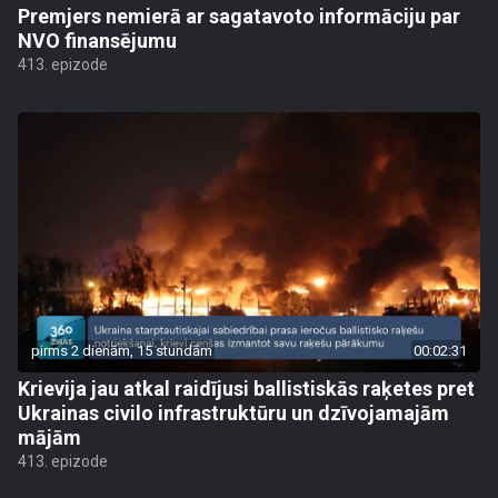
Premjers nemierā ar sagatavoto informāciju par
NVO finansējumu
413. epizode
pirms 2 dienām, 15 stundām
00:02:31
Krievija jau atkal raidījusi ballistiskās raķetes pret
Ukrainas civilo infrastruktūru un dzīvojamajām
mājām
413. epizode