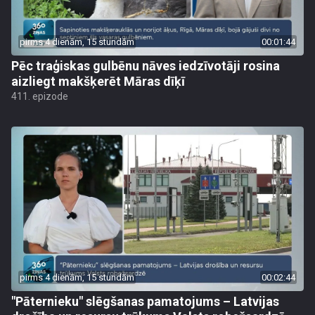
pirms 4 dienām, 15 stundām
00:01:44
Pēc traģiskas gulbēnu nāves iedzīvotāji rosina
aizliegt makšķerēt Māras dīķī
411. epizode
pirms 4 dienām, 15 stundām
00:02:44
"Pāternieku" slēgšanas pamatojums – Latvijas