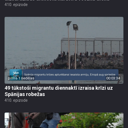
410. epizode
pirms 1 nedēļas
00:03:34
49 tūkstoši migrantu diennaktī izraisa krīzi uz
Spānijas robežas
410. epizode