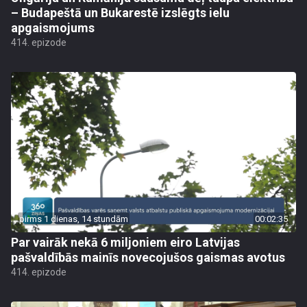
– Budapeštā un Bukarestē izslēgts ielu
apgaismojums
414. epizode
pirms 1 dienas, 14 stundām
00:02:35
Par vairāk nekā 6 miljoniem eiro Latvijas
pašvaldībās mainīs novecojušos gaismas avotus
414. epizode