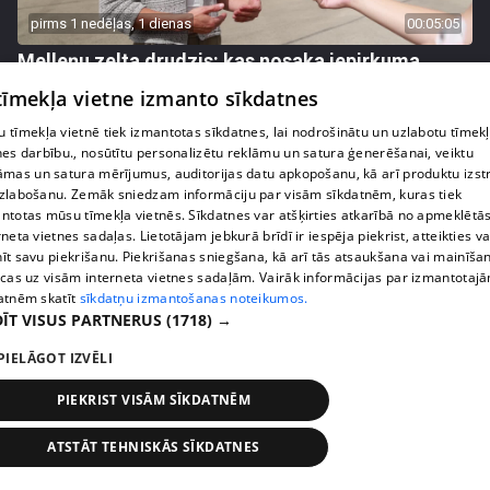
pirms 1 nedēļas, 1 dienas
00:05:05
Melleņu zelta drudzis: kas nosaka iepirkuma
cenu?
 tīmekļa vietne izmanto sīkdatnes
409. epizode
 tīmekļa vietnē tiek izmantotas sīkdatnes, lai nodrošinātu un uzlabotu tīmek
nes darbību., nosūtītu personalizētu reklāmu un satura ģenerēšanai, veiktu
āmas un satura mērījumus, auditorijas datu apkopošanu, kā arī produktu izst
zlabošanu. Zemāk sniedzam informāciju par visām sīkdatnēm, kuras tiek
ntotas mūsu tīmekļa vietnēs. Sīkdatnes var atšķirties atkarībā no apmeklētā
rneta vietnes sadaļas. Lietotājam jebkurā brīdī ir iespēja piekrist, atteikties va
īt savu piekrišanu. Piekrišanas sniegšana, kā arī tās atsaukšana vai mainīša
ecas uz visām interneta vietnes sadaļām. Vairāk informācijas par izmantotaj
atnēm skatīt
sīkdatņu izmantošanas noteikumos.
ĪT VISUS PARTNERUS
(1718) →
PIELĀGOT IZVĒLI
pirms 1 nedēļas, 1 dienas
00:02:49
PIEKRIST VISĀM SĪKDATNĒM
Ogas un sēnes šogad dārgākas, bet uzpirkšanas
ATSTĀT TEHNISKĀS SĪKDATNES
punktos to krietni mazāk
409. epizode