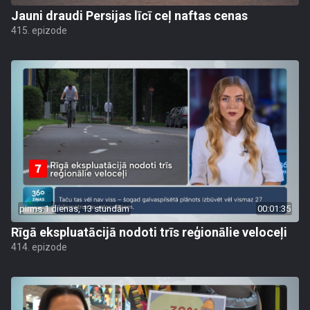
Jauni draudi Persijas līcī ceļ naftas cenas
415. epizode
pirms 1 dienas, 13 stundām
00:01:35
Rīgā ekspluatācijā nodoti trīs reģionālie veloceļi
414. epizode