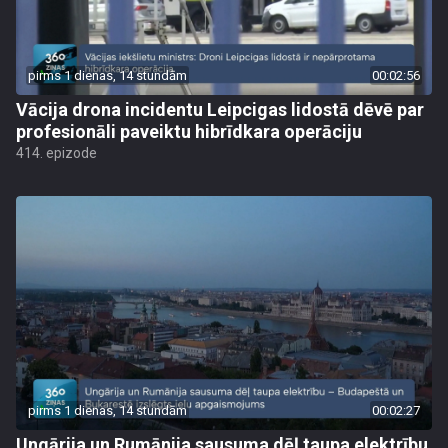
pirms 1 dienas, 14 stundām
00:02:56
Vācija drona incidentu Leipcigas lidostā dēvē par
profesionāli paveiktu hibrīdkara operāciju
414. epizode
pirms 1 dienas, 14 stundām
00:02:27
Ungārija un Rumānija sausuma dēļ taupa elektrību