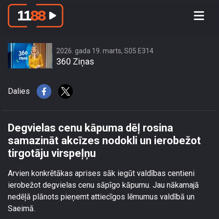
Degvielas cenu kāpuma dēļ rosina
samazināt akcīzes nodokli un
ierobežot tirgotāju virspeļņu
2026. gada 19. marts, S05 E314
360 Ziņas
Dalies
Degvielas cenu kāpuma dēļ rosina
samazināt akcīzes nodokli un ierobežot
tirgotāju virspeļņu
Arvien konkrētākas aprises sāk iegūt valdības centieni
ierobežot degvielas cenu sāpīgo kāpumu. Jau nākamajā
nedēļā plānots pieņemt attiecīgos lēmumus valdībā un
Saeimā.