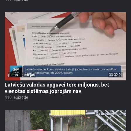
pirms 1 nedēļas
00:02:21
Latviešu valodas apguvei tērē miljonus, bet
vienotas sistēmas joprojām nav
410. epizode