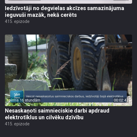
Iedzīvotāji no degvielas akcīzes samazinājuma
ieguvuši mazāk, nekā cerēts
415. epizode
pirms 16 stundām
00:02:47
Nesaskaņoti saimnieciskie darbi apdraud
elektrotīklus un cilvēku dzīvību
415. epizode