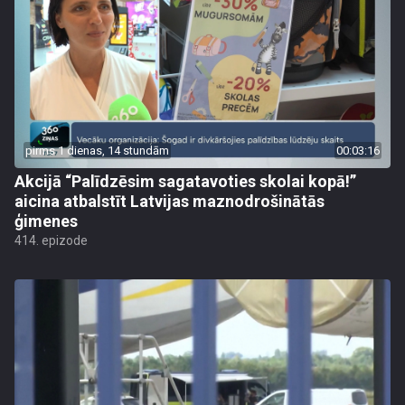
pirms 1 dienas, 14 stundām
00:03:16
Akcijā “Palīdzēsim sagatavoties skolai kopā!”
aicina atbalstīt Latvijas maznodrošinātās
ģimenes
414. epizode