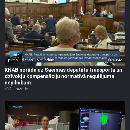
pirms 1 dienas, 15 stundām
00:03:42
KNAB norāda uz Saeimas deputātu transporta un
dzīvokļu kompensāciju normatīvā regulējuma
nepilnībām
414. epizode