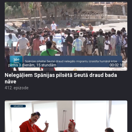
pirms 3 dienām, 15 stundām
00:02:10
Nelegāļiem Spānijas pilsētā Seutā draud bada
nāve
412. epizode