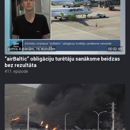
pirms 4 dienām, 16 stundām
00:02:49
“airBaltic” obligāciju turētāju sanāksme beidzas
bez rezultāta
411. epizode