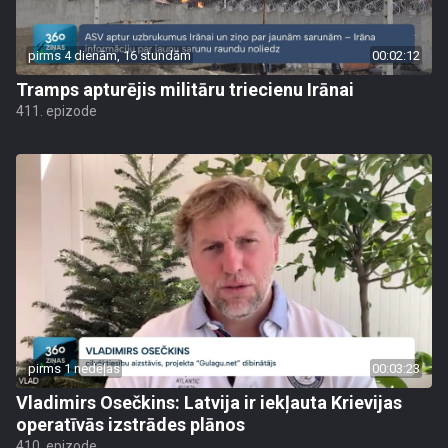
pirms 4 dienām, 16 stundām
00:02:12
Tramps apturējis militāru triecienu Irānai
411. epizode
pirms 1 nedēļas
00:03:23
Vladimirs Osečkins: Latvija ir iekļauta Krievijas
operatīvās izstrādes plānos
410. epizode