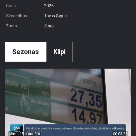
Gads
2026
Slavenības
Toms Ģigulis
Žanrs
Ziņas
Sezonas
Klipi
pirms 15 stundām
00:03:26