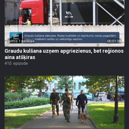
pirms 1 nedēļas
00:01:36
Graudu kulšana uzņem apgriezienus, bet reģionos
aina atšķiras
410. epizode