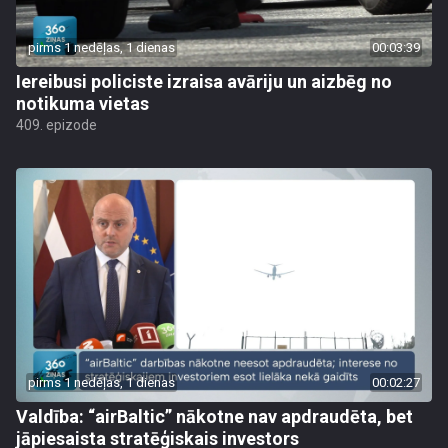
pirms 1 nedēļas, 1 dienas
00:03:39
Iereibusi policiste izraisa avāriju un aizbēg no
notikuma vietas
409. epizode
pirms 1 nedēļas, 1 dienas
00:02:27
Valdība: “airBaltic” nākotne nav apdraudēta, bet
jāpiesaista stratēģiskais investors