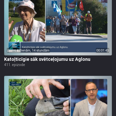
pirms 4 dienām, 14 stundām
00:01:45
Katoļticīgie sāk svētceļojumu uz Aglonu
411. epizode