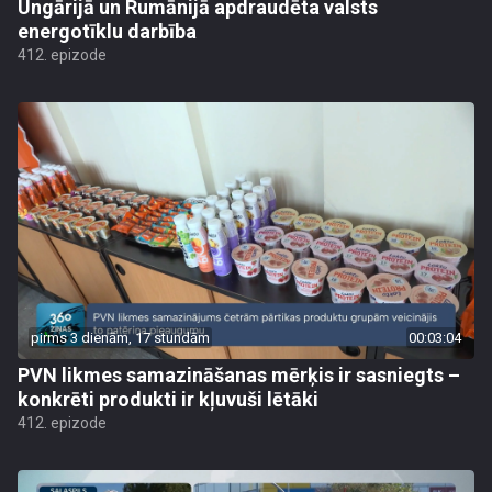
Ungārijā un Rumānijā apdraudēta valsts
energotīklu darbība
412. epizode
pirms 3 dienām, 17 stundām
00:03:04
PVN likmes samazināšanas mērķis ir sasniegts –
konkrēti produkti ir kļuvuši lētāki
412. epizode