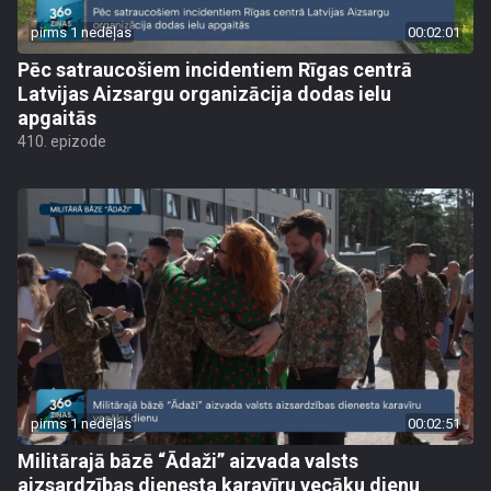
pirms 1 nedēļas
00:02:01
Pēc satraucošiem incidentiem Rīgas centrā
Latvijas Aizsargu organizācija dodas ielu
apgaitās
410. epizode
pirms 1 nedēļas
00:02:51
Militārajā bāzē “Ādaži” aizvada valsts
aizsardzības dienesta karavīru vecāku dienu