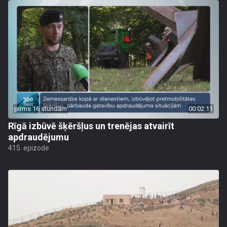
pirms 16 stundām
00:02:11
Rīgā izbūvē šķēršļus un trenējas atvairīt
apdraudējumu
415. epizode