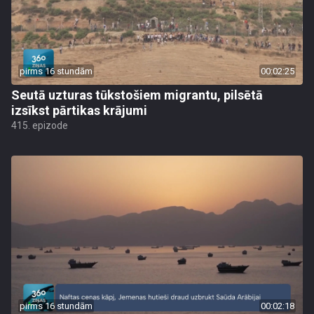
pirms 16 stundām
00:02:25
Seutā uzturas tūkstošiem migrantu, pilsētā
izsīkst pārtikas krājumi
415. epizode
pirms 16 stundām
00:02:18