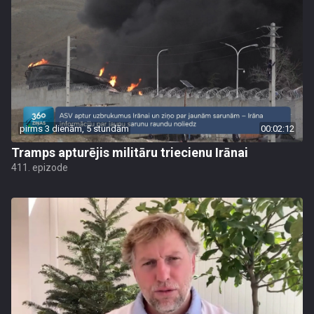
pirms 3 dienām, 5 stundām
00:02:12
Tramps apturējis militāru triecienu Irānai
411. epizode