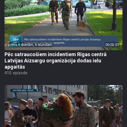
pirms 6 dienām, 6 stundām
00:02:01
Pēc satraucošiem incidentiem Rīgas centrā
Latvijas Aizsargu organizācija dodas ielu
apgaitās
410. epizode