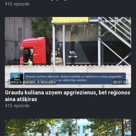
410. epizode
pirms 6 dienām, 6 stundām
00:01:36
Graudu kulšana uzņem apgriezienus, bet reģionos
aina atšķiras
410. epizode