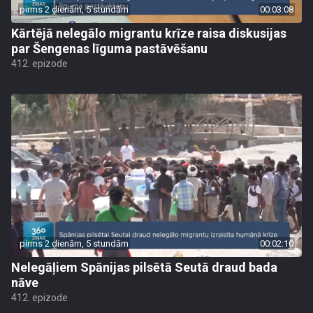
pirms 2 dienām, 5 stundām
00:03:08
Kārtējā nelegālo migrantu krīze raisa diskusijas
par Šengenas līguma pastāvēšanu
412. epizode
pirms 2 dienām, 5 stundām
00:02:10
Nelegāļiem Spānijas pilsētā Seutā draud bada
nāve
412. epizode