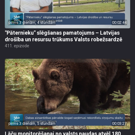
pirms 3 dienām, 4 stundām
00:02:44
"Pāternieku" slēgšanas pamatojums – Latvijas
drošība un resursu trūkums Valsts robežsardzē
411. epizode
pirms 3 dienām, 5 stundām
00:03:27
Lāču monitorēšanai no valsts naudas atvēl 180