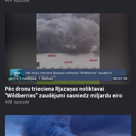
409. epizode
pirms 1 nedēļas, 1 dienas
00:01:53
Pēc dronu trieciena Rjazaņas noliktavai
“Wildberries” zaudējumi sasniedz miljardu eiro
408. epizode