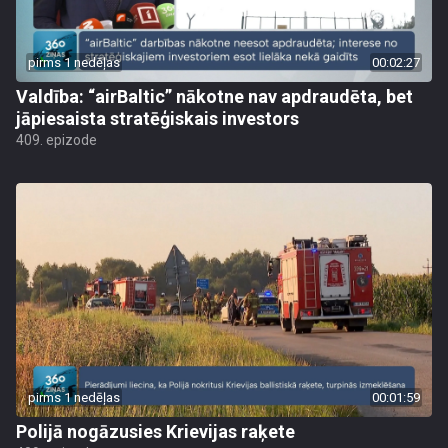
pirms 1 nedēļas
00:02:27
Valdība: “airBaltic” nākotne nav apdraudēta, bet
jāpiesaista stratēģiskais investors
409. epizode
pirms 1 nedēļas
00:01:59
Polijā nogāzusies Krievijas raķete