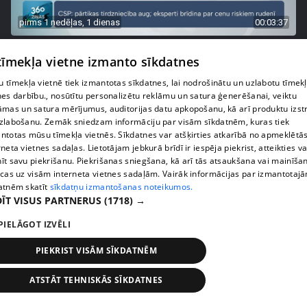
pirms 1 nedēļas, 1 dienas
00:03:37
Pārtiku pērkam vairāk, bet vai “zemo cenu grozs”
 tīmekļa vietne izmanto sīkdatnes
tiešām samazina kopējo čeku?
408. epizode
 tīmekļa vietnē tiek izmantotas sīkdatnes, lai nodrošinātu un uzlabotu tīmek
nes darbību., nosūtītu personalizētu reklāmu un satura ģenerēšanai, veiktu
āmas un satura mērījumus, auditorijas datu apkopošanu, kā arī produktu izst
zlabošanu. Zemāk sniedzam informāciju par visām sīkdatnēm, kuras tiek
ntotas mūsu tīmekļa vietnēs. Sīkdatnes var atšķirties atkarībā no apmeklētā
rneta vietnes sadaļas. Lietotājam jebkurā brīdī ir iespēja piekrist, atteikties va
īt savu piekrišanu. Piekrišanas sniegšana, kā arī tās atsaukšana vai mainīša
ecas uz visām interneta vietnes sadaļām. Vairāk informācijas par izmantotaj
atnēm skatīt
sīkdatņu izmantošanas noteikumos.
ĪT VISUS PARTNERUS
(1718) →
PIELĀGOT IZVĒLI
PIEKRIST VISĀM SĪKDATNĒM
pirms 1 nedēļas, 1 dienas
00:00:56
Latvijā pirmajā Simulāciju centrā mediķi trenēsies
ATSTĀT TEHNISKĀS SĪKDATNES
glābt dzīvības
408. epizode