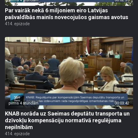
Par vairāk nekā 6 miljoniem eiro Latvijas
pašvaldībās mainīs novecojušos gaismas avotus
414. epizode
pirms 4 stundām
00:03:42
KNAB norāda uz Saeimas deputātu transporta un
dzīvokļu kompensāciju normatīvā regulējuma
nepilnībām
414. epizode