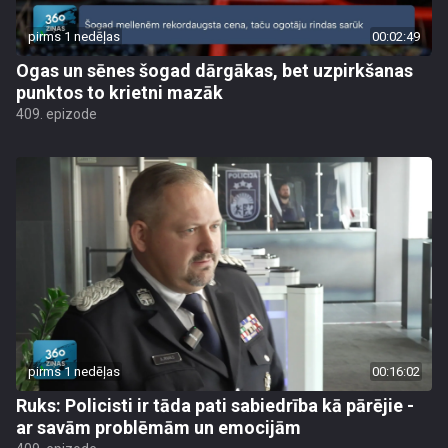
pirms 1 nedēļas
00:02:49
Ogas un sēnes šogad dārgākas, bet uzpirkšanas
punktos to krietni mazāk
409. epizode
pirms 1 nedēļas
00:16:02
Ruks: Policisti ir tāda pati sabiedrība kā pārējie -
ar savām problēmām un emocijām