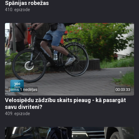
Spānijas robežas
410. epizode
pirms 1 nedēļas
00:03:33
Velosipēdu zādzību skaits pieaug - kā pasargāt
savu divriteni?
409. epizode