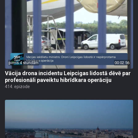
pirms 4 stundām
00:02:56
Vācija drona incidentu Leipcigas lidostā dēvē par
profesionāli paveiktu hibrīdkara operāciju
414. epizode