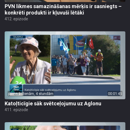
PVN likmes samazināšanas mērķis ir sasniegts –
konkrēti produkti ir kļuvuši lētāki
412. epizode
pirms 3 dienām, 4 stundām
00:01:45
Katoļticīgie sāk svētceļojumu uz Aglonu
411. epizode