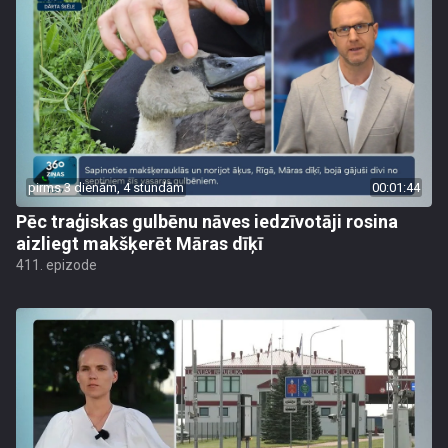
pirms 3 dienām, 4 stundām
00:01:44
Pēc traģiskas gulbēnu nāves iedzīvotāji rosina
aizliegt makšķerēt Māras dīķī
411. epizode