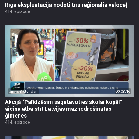
Rīgā ekspluatācijā nodoti trīs reģionālie veloceļi
414. epizode
pirms 3 stundām
00:03:16
Akcijā “Palīdzēsim sagatavoties skolai kopā!”
aicina atbalstīt Latvijas maznodrošinātās
ģimenes
414. epizode