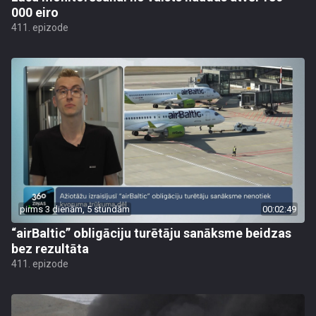
000 eiro
411. epizode
pirms 3 dienām, 5 stundām
00:02:49
“airBaltic” obligāciju turētāju sanāksme beidzas
bez rezultāta
411. epizode