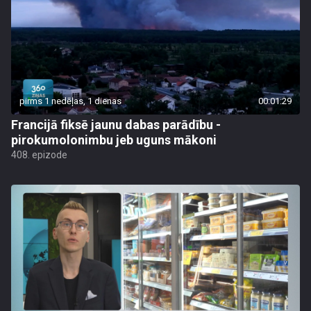
pirms 1 nedēļas, 1 dienas
00:01:29
Francijā fiksē jaunu dabas parādību -
pirokumolonimbu jeb uguns mākoni
408. epizode