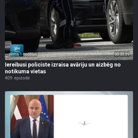
pirms 1 nedēļas
00:03:39
Iereibusi policiste izraisa avāriju un aizbēg no
notikuma vietas
409. epizode