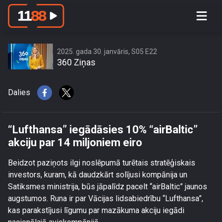
“Lufthansa” iegādāsies 10% “airBaltic”
akciju par 14 miljoniem eiro
2025. gada 30. janvāris, S05 E22
360 Ziņas
Dalies
“Lufthansa” iegādāsies 10% “airBaltic”
akciju par 14 miljoniem eiro
Beidzot paziņots ilgi noslēpumā turētais stratēģiskais
investors, kuram, kā daudzkārt solījusi kompānija un
Satiksmes ministrija, būs jāpalīdz pacelt “airBaltic” jaunos
augstumos. Runa ir par Vācijas lidsabiedrību “Lufthansa”,
kas parakstījusi līgumu par mazākuma akciju iegādi