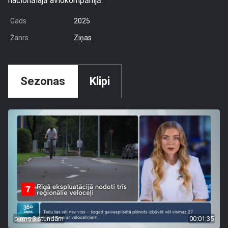
nacionālajā aviokompānijā.
Gads
2025
Žanrs
Ziņas
Sezonas
Klipi
pirms 3 stundām
00:01:35