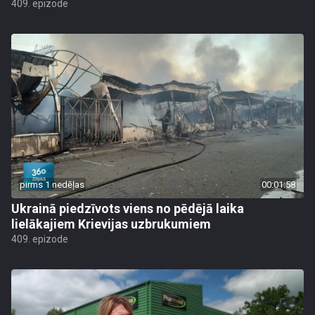
409. epizode
pirms 1 nedēļas
00:01:58
Ukrainā piedzīvots viens no pēdējā laika
lielākajiem Krievijas uzbrukumiem
409. epizode