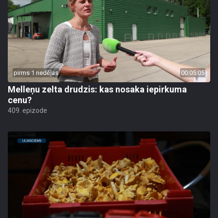
pirms 1 nedēļas
00:05:05
Melleņu zelta drudzis: kas nosaka iepirkuma
cenu?
409. epizode