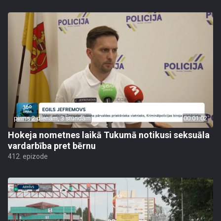
pirms 2 dienām, 3 stundām
00:01:02
Hokeja nometnes laikā Tukumā notikusi seksuāla
vardarbība pret bērnu
412. epizode