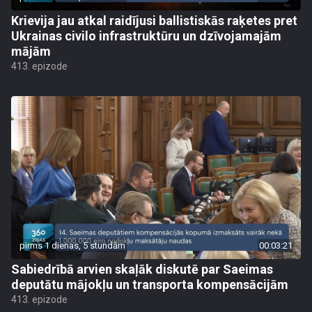
Krievija jau atkal raidījusi ballistiskās raķetes pret
Ukrainas civilo infrastruktūru un dzīvojamajām
mājām
413. epizode
pirms 1 dienas, 5 stundām
00:03:21
Sabiedrībā arvien skaļāk diskutē par Saeimas
deputātu mājokļu un transporta kompensācijām
413. epizode