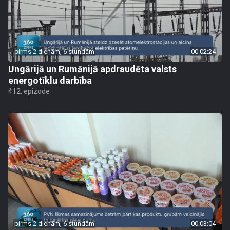
pirms 2 dienām, 6 stundām
00:02:24
Ungārijā un Rumānijā apdraudēta valsts
energotīklu darbība
412. epizode
pirms 2 dienām, 6 stundām
00:03:04