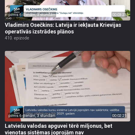
pirms 6 dienām, 3 stundām
00:03:23
Vladimirs Osečkins: Latvija ir iekļauta Krievijas
operatīvās izstrādes plānos
410. epizode
pirms 6 dienām, 3 stundām
00:02:21
Latviešu valodas apguvei tērē miljonus, bet
vienotas sistēmas joprojām nav