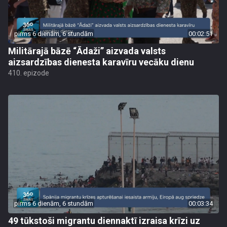
pirms 6 dienām, 6 stundām
00:02:51
Militārajā bāzē “Ādaži” aizvada valsts
aizsardzības dienesta karavīru vecāku dienu
410. epizode
pirms 6 dienām, 6 stundām
00:03:34
49 tūkstoši migrantu diennaktī izraisa krīzi uz