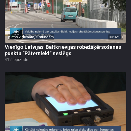
pirms 2 dienām, 5 stundām
00:02:13
Vienīgo Latvijas-Baltkrievijas robežšķērsošanas
punktu “Pāternieki” neslēgs
412. epizode