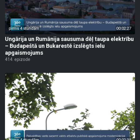
pirms 4 stundām
00:02:27
Ungārija un Rumānija sausuma dēļ taupa elektrību
– Budapeštā un Bukarestē izslēgts ielu
apgaismojums
414. epizode
pirms 4 stundām
00:02:35