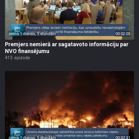
pirms 1 dienas, 5 stundām
00:02:03
Premjers nemierā ar sagatavoto informāciju par
NVO finansējumu
413. epizode
pirms 1 dienas, 5 stundām
00:02:31