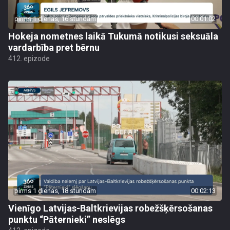
pirms 1 dienas, 16 stundām
00:01:02
Hokeja nometnes laikā Tukumā notikusi seksuāla
vardarbība pret bērnu
412. epizode
pirms 1 dienas, 18 stundām
00:02:13
Vienīgo Latvijas-Baltkrievijas robežšķērsošanas
punktu “Pāternieki” neslēgs