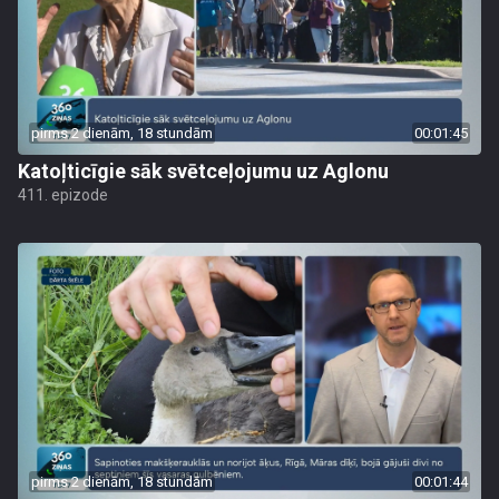
pirms 2 dienām, 18 stundām
00:01:45
Katoļticīgie sāk svētceļojumu uz Aglonu
411. epizode
pirms 2 dienām, 18 stundām
00:01:44