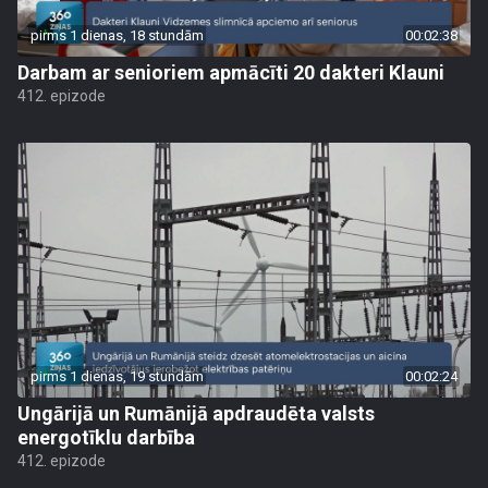
pirms 1 dienas, 18 stundām
00:02:38
Darbam ar senioriem apmācīti 20 dakteri Klauni
412. epizode
pirms 1 dienas, 19 stundām
00:02:24
Ungārijā un Rumānijā apdraudēta valsts
energotīklu darbība
412. epizode