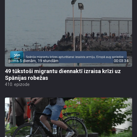
pirms 5 dienām, 19 stundām
00:03:34
49 tūkstoši migrantu diennaktī izraisa krīzi uz
Spānijas robežas
410. epizode