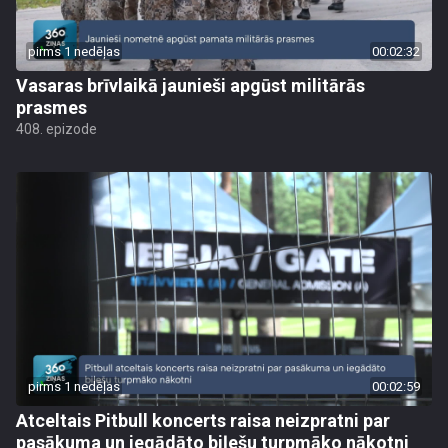
pirms 1 nedēļas
00:02:32
Vasaras brīvlaikā jaunieši apgūst militārās
prasmes
408. epizode
pirms 1 nedēļas
00:02:59
Atceltais Pitbull koncerts raisa neizpratni par
pasākuma un iegādāto biļešu turpmāko nākotni