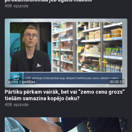
408. epizode
pirms 1 nedēļas
00:03:37
Pārtiku pērkam vairāk, bet vai “zemo cenu grozs”
tiešām samazina kopējo čeku?
408. epizode