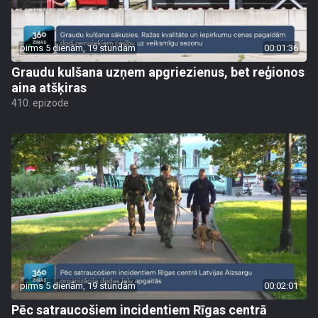
pirms 5 dienām, 19 stundām
00:01:36
Graudu kulšana uzņem apgriezienus, bet reģionos
aina atšķiras
410. epizode
pirms 5 dienām, 19 stundām
00:02:01
Pēc satraucošiem incidentiem Rīgas centrā