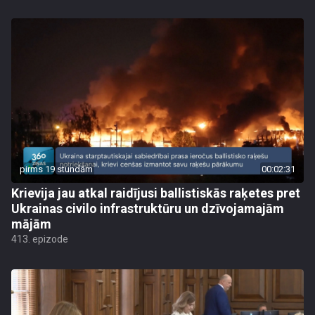
pirms 19 stundām
00:02:31
Krievija jau atkal raidījusi ballistiskās raķetes pret
Ukrainas civilo infrastruktūru un dzīvojamajām
mājām
413. epizode