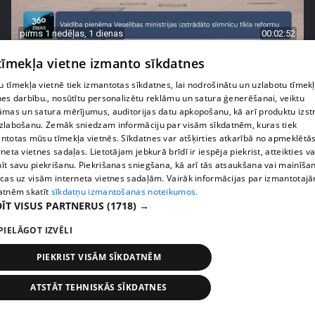
pirms 1 nedēļas, 1 dienas
00:02:52
Pēc asām debatēm valdība apstiprina slimnīcu
 tīmekļa vietne izmanto sīkdatnes
reformu
 tīmekļa vietnē tiek izmantotas sīkdatnes, lai nodrošinātu un uzlabotu tīmek
407. epizode
nes darbību., nosūtītu personalizētu reklāmu un satura ģenerēšanai, veiktu
āmas un satura mērījumus, auditorijas datu apkopošanu, kā arī produktu izst
zlabošanu. Zemāk sniedzam informāciju par visām sīkdatnēm, kuras tiek
ntotas mūsu tīmekļa vietnēs. Sīkdatnes var atšķirties atkarībā no apmeklētā
rneta vietnes sadaļas. Lietotājam jebkurā brīdī ir iespēja piekrist, atteikties va
īt savu piekrišanu. Piekrišanas sniegšana, kā arī tās atsaukšana vai mainīša
ecas uz visām interneta vietnes sadaļām. Vairāk informācijas par izmantotaj
atnēm skatīt
sīkdatņu izmantošanas noteikumos.
ĪT VISUS PARTNERUS
(1718) →
PIELĀGOT IZVĒLI
PIEKRIST VISĀM SĪKDATNĒM
pirms 1 nedēļas, 1 dienas
00:02:47
ATSTĀT TEHNISKĀS SĪKDATNES
Barkavā sākas kapelmeistaru mācības, lai nodotu
tautas muzicēšanas prasmes nākamajām