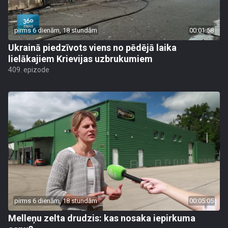
pirms 6 dienām, 18 stundām
00:01:58
Ukrainā piedzīvots viens no pēdējā laika
lielākajiem Krievijas uzbrukumiem
409. epizode
pirms 6 dienām, 18 stundām
00:05:05
Melleņu zelta drudzis: kas nosaka iepirkuma