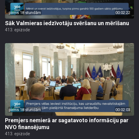
pirms 18 stundām
00:02:22
Sāk Valmieras iedzīvotāju svēršanu un mērīšanu
413. epizode
pirms 18 stundām
00:02:03
Premjers nemierā ar sagatavoto informāciju par
NVO finansējumu
413. epizode