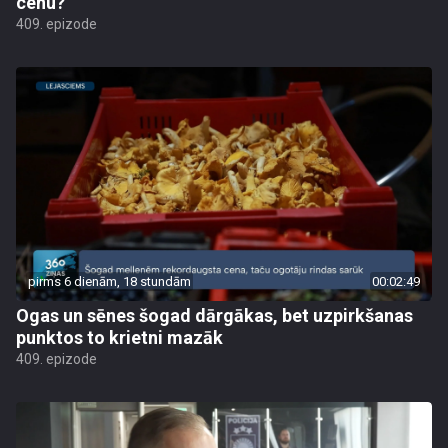
cenu?
409. epizode
pirms 6 dienām, 18 stundām
00:02:49
Ogas un sēnes šogad dārgākas, bet uzpirkšanas
punktos to krietni mazāk
409. epizode