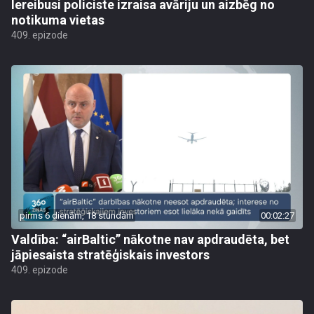
Iereibusi policiste izraisa avāriju un aizbēg no
notikuma vietas
409. epizode
pirms 6 dienām, 18 stundām
00:02:27
Valdība: “airBaltic” nākotne nav apdraudēta, bet
jāpiesaista stratēģiskais investors
409. epizode