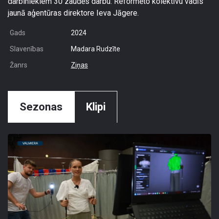
darbiniekiem 30 zaudēs darbu. Reformēto kolektīvu vadīs
jaunā aģentūras direktore Ieva Jāgere.
Gads
2024
Slavenības
Madara Rudzīte
Žanrs
Ziņas
Sezonas
Klipi