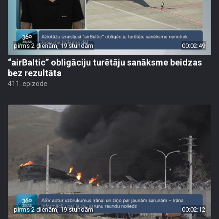
pirms 2 dienām, 19 stundām
00:02:49
“airBaltic” obligāciju turētāju sanāksme beidzas
bez rezultāta
411. epizode
pirms 2 dienām, 19 stundām
00:02:12