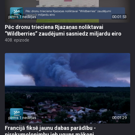
pirms 1 nedēļas
00:01:53
Pēc dronu trieciena Rjazaņas noliktavai
“Wildberries” zaudējumi sasniedz miljardu eiro
408. epizode
pirms 1 nedēļas
00:01:29
Francijā fiksē jaunu dabas parādību -
pirokumolonimbu jeb uguns mākoni