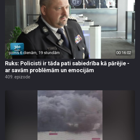
pirms 6 dienām, 19 stundām
00:16:02
Ruks: Policisti ir tāda pati sabiedrība kā pārējie -
ar savām problēmām un emocijām
409. epizode