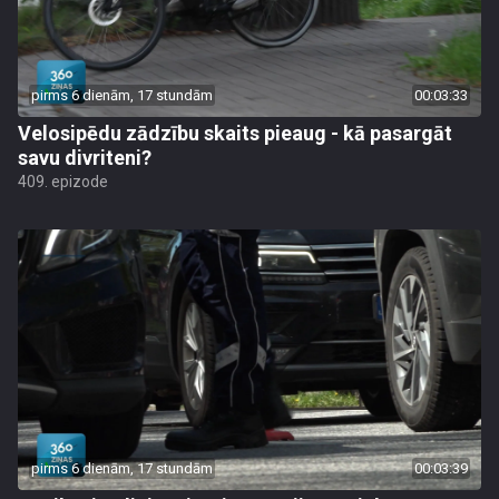
pirms 6 dienām, 17 stundām
00:03:33
Velosipēdu zādzību skaits pieaug - kā pasargāt
savu divriteni?
409. epizode
pirms 6 dienām, 17 stundām
00:03:39