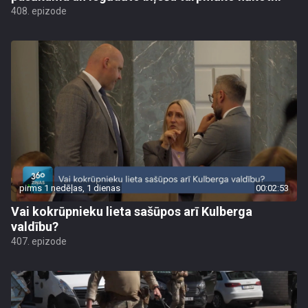
408. epizode
pirms 1 nedēļas, 1 dienas
00:02:53
Vai kokrūpnieku lieta sašūpos arī Kulberga
valdību?
407. epizode