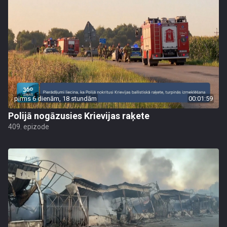
pirms 6 dienām, 18 stundām
00:01:59
Polijā nogāzusies Krievijas raķete
409. epizode