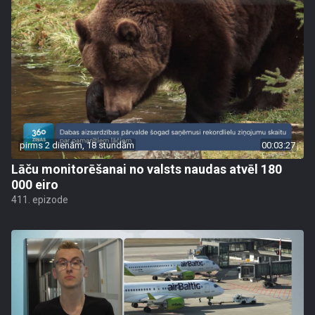
pirms 2 dienām, 18 stundām
00:03:27
Lāču monitorēšanai no valsts naudas atvēl 180
000 eiro
411. epizode