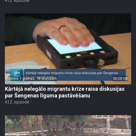
412. epizode
pirms 1 dienas, 18 stundām
00:03:08
Kārtējā nelegālo migrantu krīze raisa diskusijas
par Šengenas līguma pastāvēšanu
412. epizode