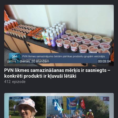
pirms 1 dienas, 20 stundām
00:03:04
PVN likmes samazināšanas mērķis ir sasniegts –
konkrēti produkti ir kļuvuši lētāki
412. epizode