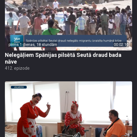
pirms 1 dienas, 18 stundām
00:02:10
Nelegāļiem Spānijas pilsētā Seutā draud bada
nāve
412. epizode