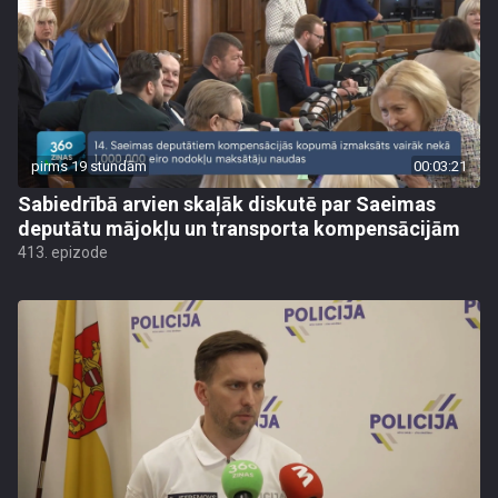
pirms 19 stundām
00:03:21
Sabiedrībā arvien skaļāk diskutē par Saeimas
deputātu mājokļu un transporta kompensācijām
413. epizode