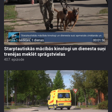
pirms 1 nedēļas, 1 dienas
00:01:56
Starptautiskās mācībās kinologi un dienesta suņi
trenējas meklēt sprāgstvielas
407. epizode