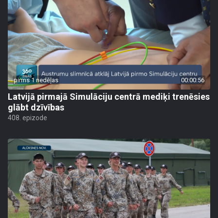
pirms 1 nedēļas
00:00:56
Latvijā pirmajā Simulāciju centrā mediķi trenēsies
glābt dzīvības
408. epizode