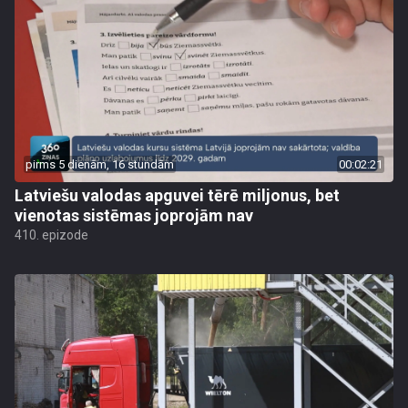
pirms 5 dienām, 16 stundām
00:02:21
Latviešu valodas apguvei tērē miljonus, bet
vienotas sistēmas joprojām nav
410. epizode