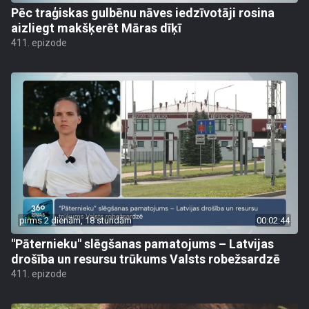
Pēc traģiskas gulbēnu nāves iedzīvotāji rosina
aizliegt makšķerēt Māras dīķī
411. epizode
pirms 2 dienām, 18 stundām
00:02:44
"Pāternieku" slēgšanas pamatojums – Latvijas
drošība un resursu trūkums Valsts robežsardzē
411. epizode