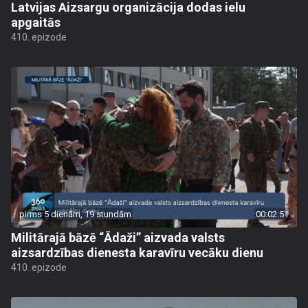
Latvijas Aizsargu organizācija dodas ielu
apgaitās
410. epizode
pirms 5 dienām, 19 stundām
00:02:51
Militārajā bāzē “Ādaži” aizvada valsts
aizsardzības dienesta karavīru vecāku dienu
410. epizode