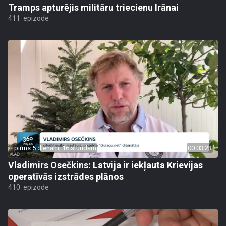
Tramps apturējis militāru triecienu Irānai
411. epizode
pirms 5 dienām, 16 stundām
00:03:23
Vladimirs Osečkins: Latvija ir iekļauta Krievijas
operatīvās izstrādes plānos
410. epizode