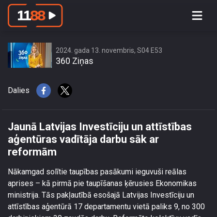
Jaunā Latvijas Investīciju un attīstības
aģentūras vadītāja darbu sāk ar
reformām
2024. gada 13. novembris, S04 E53
360 Ziņas
Dalies
Jaunā Latvijas Investīciju un attīstības
aģentūras vadītāja darbu sāk ar
reformām
Nākamgad solītie taupības pasākumi ieguvuši reālas
aprises – kā pirmā pie taupīšanas ķērusies Ekonomikas
ministrija. Tās pakļautībā esošajā Latvijas Investīciju un
attīstības aģentūrā 17 departamentu vietā paliks 9, no 300