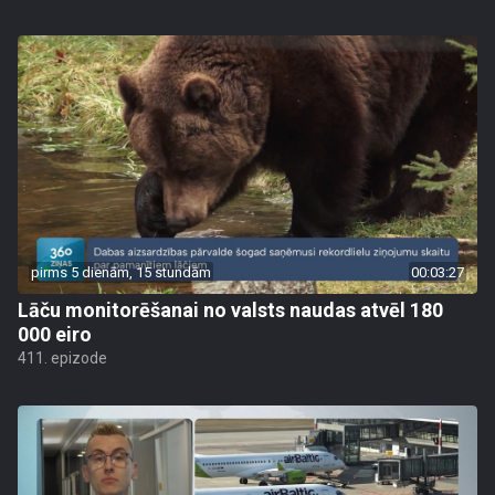
pirms 5 dienām, 15 stundām
00:03:27
Lāču monitorēšanai no valsts naudas atvēl 180
000 eiro
411. epizode