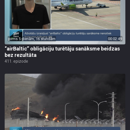
pirms 5 dienām, 16 stundām
00:02:49
“airBaltic” obligāciju turētāju sanāksme beidzas
bez rezultāta
411. epizode