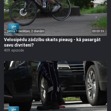
pirms 1 nedēļas, 2 dienām
00:03:33
Velosipēdu zādzību skaits pieaug - kā pasargāt
savu divriteni?
409. epizode