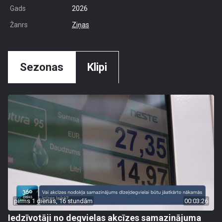
Gads
2026
Žanrs
Ziņas
Sezonas
Klipi
pirms 1 dienas, 16 stundām
00:03:26
Iedzīvotāji no degvielas akcīzes samazinājuma