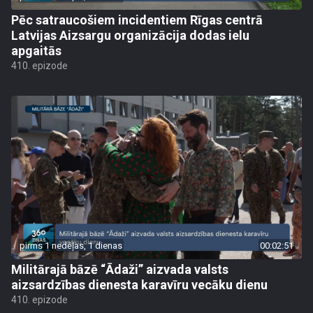
Pēc satraucošiem incidentiem Rīgas centrā
Latvijas Aizsargu organizācija dodas ielu
apgaitās
410. epizode
pirms 1 nedēļas, 1 dienas
00:02:51
Militārajā bāzē “Ādaži” aizvada valsts
aizsardzības dienesta karavīru vecāku dienu
410. epizode