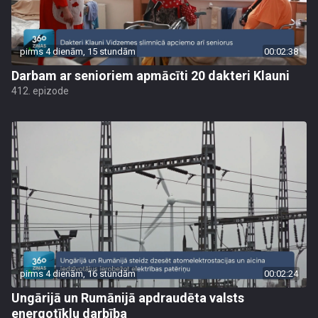
pirms 4 dienām, 15 stundām
00:02:38
Darbam ar senioriem apmācīti 20 dakteri Klauni
412. epizode
pirms 4 dienām, 16 stundām
00:02:24
Ungārijā un Rumānijā apdraudēta valsts
energotīklu darbība