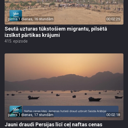
pirms 1 dienas, 16 stundām
00:02:25
Seutā uzturas tūkstošiem migrantu, pilsētā
izsīkst pārtikas krājumi
415. epizode
pirms 1 dienas, 17 stundām
00:02:18
Jauni draudi Persijas līcī ceļ naftas cenas