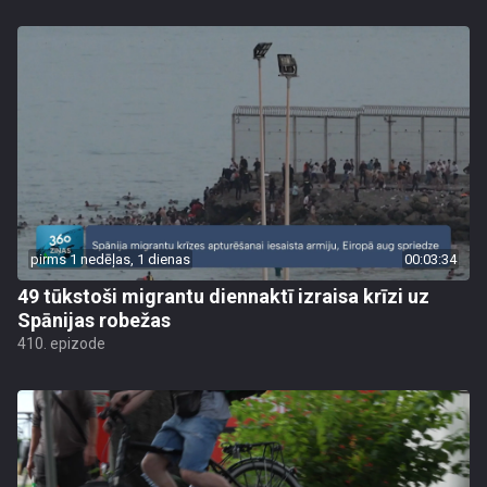
pirms 1 nedēļas, 1 dienas
00:03:34
49 tūkstoši migrantu diennaktī izraisa krīzi uz
Spānijas robežas
410. epizode