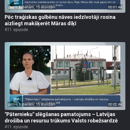
pirms 5 dienām, 15 stundām
00:01:44
Pēc traģiskas gulbēnu nāves iedzīvotāji rosina
aizliegt makšķerēt Māras dīķī
411. epizode
pirms 5 dienām, 15 stundām
00:02:44
"Pāternieku" slēgšanas pamatojums – Latvijas
drošība un resursu trūkums Valsts robežsardzē
411. epizode