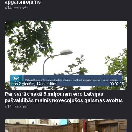
apgaismojums
414. epizode
pirms 2 dienām, 14 stundām
00:02:35
Par vairāk nekā 6 miljoniem eiro Latvijas
pašvaldībās mainīs novecojušos gaismas avotus
414. epizode