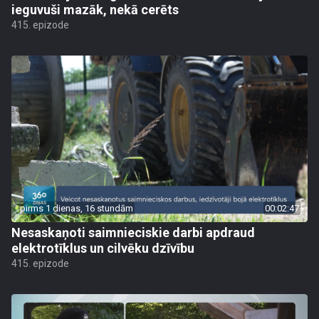
ieguvuši mazāk, nekā cerēts
415. epizode
pirms 1 dienas, 16 stundām
00:02:47
Nesaskaņoti saimnieciskie darbi apdraud
elektrotīklus un cilvēku dzīvību
415. epizode