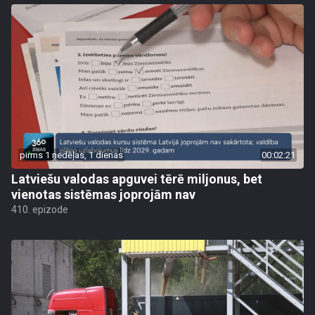
pirms 1 nedēļas, 1 dienas
00:02:21
Latviešu valodas apguvei tērē miljonus, bet
vienotas sistēmas joprojām nav
410. epizode