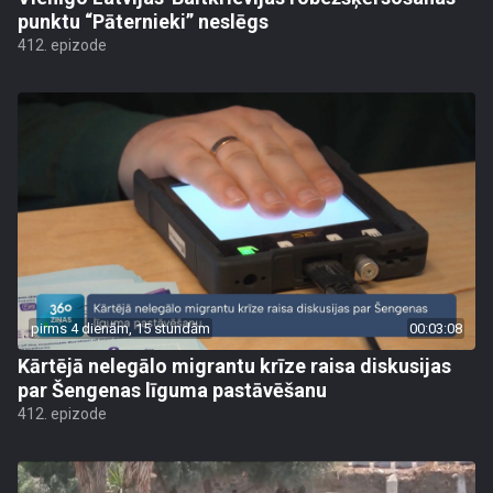
punktu “Pāternieki” neslēgs
412. epizode
pirms 4 dienām, 15 stundām
00:03:08
Kārtējā nelegālo migrantu krīze raisa diskusijas
par Šengenas līguma pastāvēšanu
412. epizode