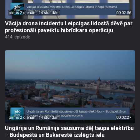
pirms 2 dienām, 14 stundām
00:02:56
Vācija drona incidentu Leipcigas lidostā dēvē par
profesionāli paveiktu hibrīdkara operāciju
414. epizode
pirms 2 dienām, 14 stundām
00:02:27
Ungārija un Rumānija sausuma dēļ taupa elektrību
– Budapeštā un Bukarestē izslēgts ielu