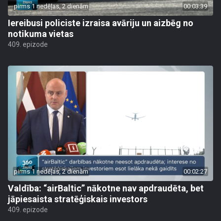
pirms 1 nedēļas, 2 dienām
00:03:39
Iereibusi policiste izraisa avāriju un aizbēg no
notikuma vietas
409. epizode
pirms 1 nedēļas, 2 dienām
00:02:27
Valdība: “airBaltic” nākotne nav apdraudēta, bet
jāpiesaista stratēģiskais investors
409. epizode