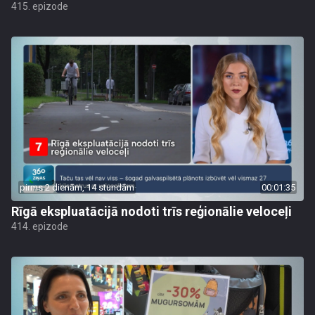
415. epizode
pirms 2 dienām, 14 stundām
00:01:35
Rīgā ekspluatācijā nodoti trīs reģionālie veloceļi
414. epizode