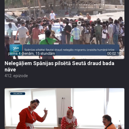
pirms 4 dienām, 15 stundām
00:02:10
Nelegāļiem Spānijas pilsētā Seutā draud bada
nāve
412. epizode