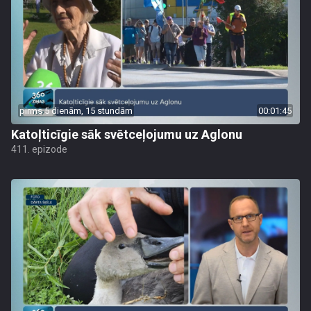
pirms 5 dienām, 15 stundām
00:01:45
Katoļticīgie sāk svētceļojumu uz Aglonu
411. epizode