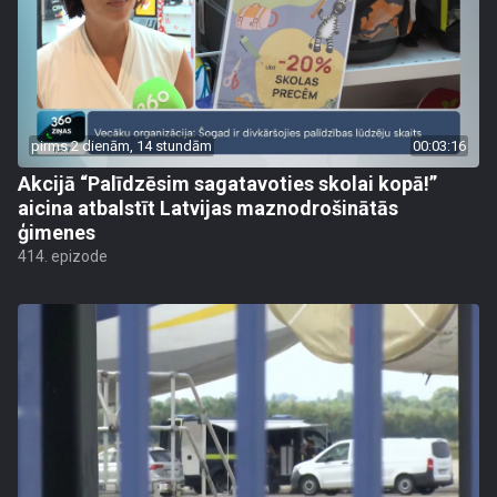
pirms 2 dienām, 14 stundām
00:03:16
Akcijā “Palīdzēsim sagatavoties skolai kopā!”
aicina atbalstīt Latvijas maznodrošinātās
ģimenes
414. epizode