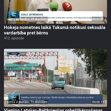
pirms 4 dienām, 13 stundām
00:01:02
Hokeja nometnes laikā Tukumā notikusi seksuāla
vardarbība pret bērnu
412. epizode
pirms 4 dienām, 15 stundām
00:02:13
Vienīgo Latvijas-Baltkrievijas robežšķērsošanas