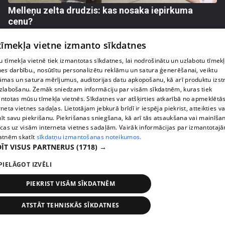
Melleņu zelta drudzis: kas nosaka iepirkuma
cenu?
409. epizode
 tīmekļa vietne izmanto sīkdatnes
 tīmekļa vietnē tiek izmantotas sīkdatnes, lai nodrošinātu un uzlabotu tīmek
nes darbību., nosūtītu personalizētu reklāmu un satura ģenerēšanai, veiktu
āmas un satura mērījumus, auditorijas datu apkopošanu, kā arī produktu izst
zlabošanu. Zemāk sniedzam informāciju par visām sīkdatnēm, kuras tiek
ntotas mūsu tīmekļa vietnēs. Sīkdatnes var atšķirties atkarībā no apmeklētā
rneta vietnes sadaļas. Lietotājam jebkurā brīdī ir iespēja piekrist, atteikties va
īt savu piekrišanu. Piekrišanas sniegšana, kā arī tās atsaukšana vai mainīša
ecas uz visām interneta vietnes sadaļām. Vairāk informācijas par izmantotaj
atnēm skatīt
sīkdatņu izmantošanas noteikumos.
ĪT VISUS PARTNERUS
(1718) →
pirms 1 nedēļas, 2 dienām
00:02:49
PIELĀGOT IZVĒLI
Ogas un sēnes šogad dārgākas, bet uzpirkšanas
PIEKRIST VISĀM SĪKDATNĒM
punktos to krietni mazāk
409. epizode
ATSTĀT TEHNISKĀS SĪKDATNES