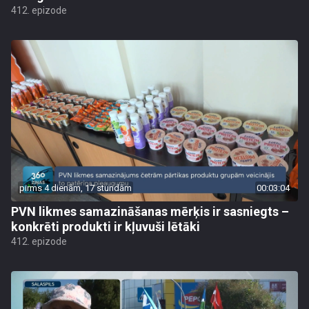
412. epizode
pirms 4 dienām, 17 stundām
00:03:04
PVN likmes samazināšanas mērķis ir sasniegts –
konkrēti produkti ir kļuvuši lētāki
412. epizode