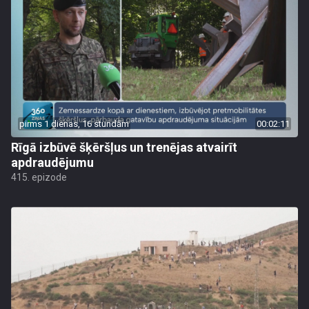
pirms 1 dienas, 16 stundām
00:02:11
Rīgā izbūvē šķēršļus un trenējas atvairīt
apdraudējumu
415. epizode