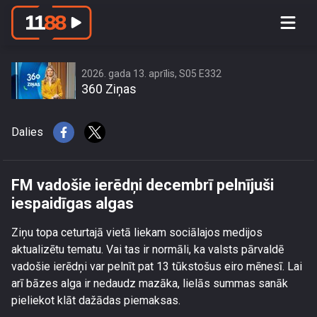
FM vadošie ierēdņi decembrī pelnījuši
iespaidīgas algas
2026. gada 13. aprīlis, S05 E332
360 Ziņas
Dalies
FM vadošie ierēdņi decembrī pelnījuši
iespaidīgas algas
Ziņu topa ceturtajā vietā liekam sociālajos medijos
aktualizētu tematu. Vai tas ir normāli, ka valsts pārvaldē
vadošie ierēdņi var pelnīt pat 13 tūkstošus eiro mēnesī. Lai
arī bāzes alga ir nedaudz mazāka, lielās summas sanāk
pieliekot klāt dažādas piemaksas.