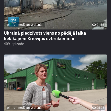
pirms 1 nedēļas, 2 dienām
00:01:58
Ukrainā piedzīvots viens no pēdējā laika
lielākajiem Krievijas uzbrukumiem
409. epizode
pirms 1 nedēļas, 2 dienām
00:05:05