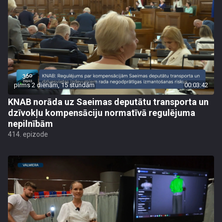
pirms 2 dienām, 15 stundām
00:03:42
KNAB norāda uz Saeimas deputātu transporta un
dzīvokļu kompensāciju normatīvā regulējuma
nepilnībām
414. epizode