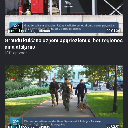
pirms 1 nedēļas, 1 dienas
00:01:36
Graudu kulšana uzņem apgriezienus, bet reģionos
aina atšķiras
410. epizode
pirms 1 nedēļas, 1 dienas
00:02:01