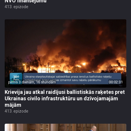
NVO finansējumu
413. epizode
pirms 3 dienām, 16 stundām
00:02:31
Krievija jau atkal raidījusi ballistiskās raķetes pret
Ukrainas civilo infrastruktūru un dzīvojamajām
mājām
413. epizode