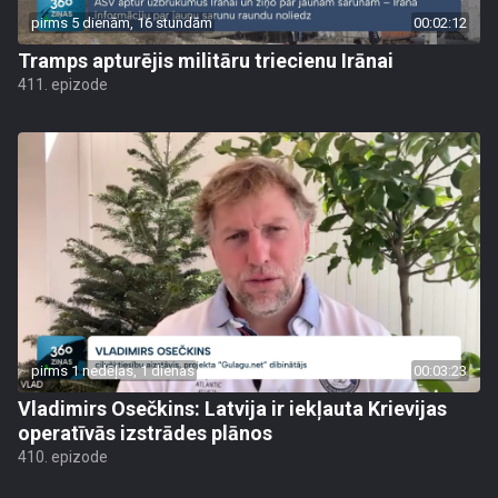
pirms 5 dienām, 16 stundām
00:02:12
Tramps apturējis militāru triecienu Irānai
411. epizode
pirms 1 nedēļas, 1 dienas
00:03:23
Vladimirs Osečkins: Latvija ir iekļauta Krievijas
operatīvās izstrādes plānos
410. epizode