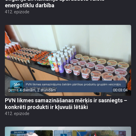
energotīklu darbība
412. epizode
pirms 4 dienām, 2 stundām
00:03:04
PVN likmes samazināšanas mērķis ir sasniegts –
konkrēti produkti ir kļuvuši lētāki
412. epizode