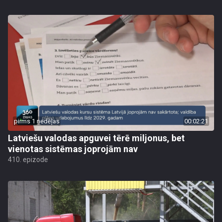
pirms 1 nedēļas
00:02:21
Latviešu valodas apguvei tērē miljonus, bet
vienotas sistēmas joprojām nav
410. epizode