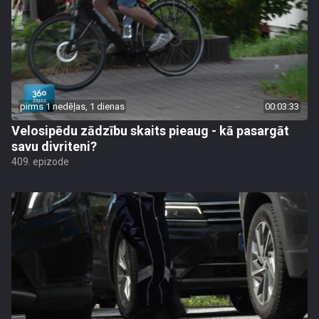
pirms 1 nedēļas, 1 dienas
00:03:33
Velosipēdu zādzību skaits pieaug - kā pasargāt
savu divriteni?
409. epizode