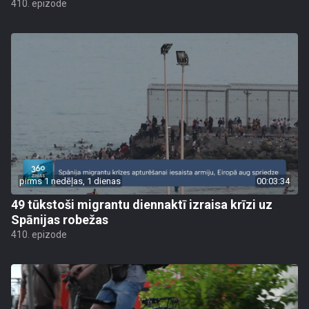
410. epizode
pirms 1 nedēļas, 1 dienas
00:03:34
49 tūkstoši migrantu diennaktī izraisa krīzi uz
Spānijas robežas
410. epizode