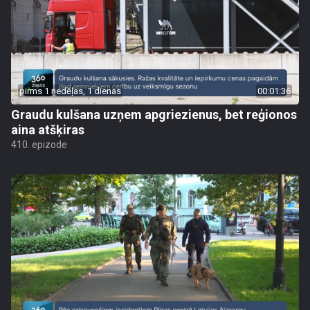
pirms 1 nedēļas, 1 dienas
00:01:36
Graudu kulšana uzņem apgriezienus, bet reģionos
aina atšķiras
410. epizode