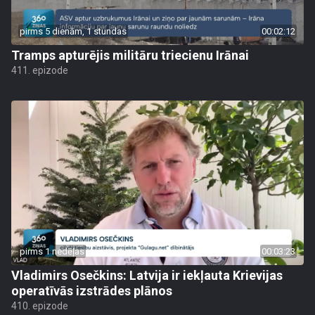
pirms 5 dienām, 1 stundas
00:02:12
Tramps apturējis militāru triecienu Irānai
411. epizode
pirms 1 nedēļas
00:03:23
Vladimirs Osečkins: Latvija ir iekļauta Krievijas
operatīvās izstrādes plānos
410. epizode