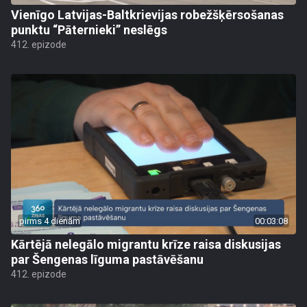
Vienīgo Latvijas-Baltkrievijas robežšķērsošanas
punktu “Pāternieki” neslēgs
412. epizode
pirms 4 dienām
00:03:08
Kārtējā nelegālo migrantu krīze raisa diskusijas
par Šengenas līguma pastāvēšanu
412. epizode