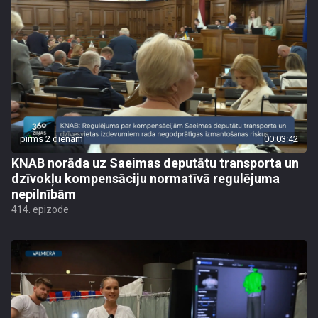
pirms 2 dienām
00:03:42
KNAB norāda uz Saeimas deputātu transporta un
dzīvokļu kompensāciju normatīvā regulējuma
nepilnībām
414. epizode