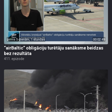
pirms 5 dienām, 1 stundas
00:02:49
“airBaltic” obligāciju turētāju sanāksme beidzas
bez rezultāta
411. epizode