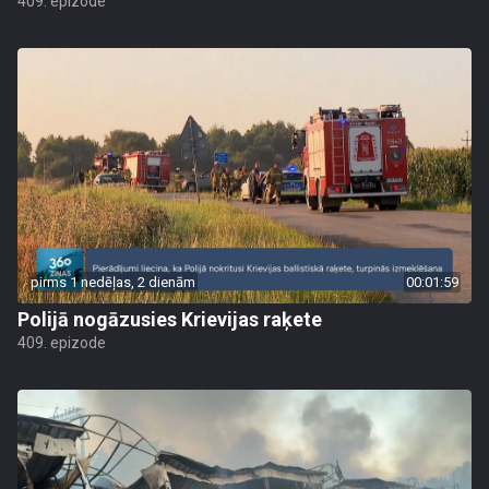
409. epizode
pirms 1 nedēļas, 2 dienām
00:01:59
Polijā nogāzusies Krievijas raķete
409. epizode