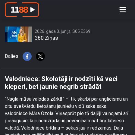
Valodniece: Skolotāji ir nodzīti kā veci
kleperi, bet jaunie negrib strādāt
2026. gada 3. jūnijs, S05 E369
360 Ziņas
Dalies
Valodniece: Skolotāji ir nodzīti kā veci
kleperi, bet jaunie negrib strādāt
“Nagla mūsu valodas zārkā” – tik skarbi par anglicismu un
citu svešvārdu lietošanu jauniešu vidū saka saka
valodniece Māra Ozola. Viņasprāt pie tā daļēji vainojami arī
pieaugušie, kuri neaizrāda un neveicina runāt tīrā latviešu
valodā. Valodniece brīdina – sekas jau ir redzamas. Daļa