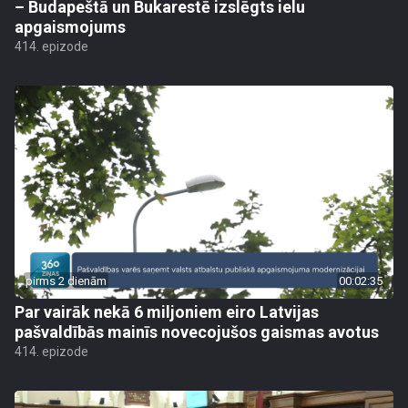
– Budapeštā un Bukarestē izslēgts ielu
apgaismojums
414. epizode
pirms 2 dienām
00:02:35
Par vairāk nekā 6 miljoniem eiro Latvijas
pašvaldībās mainīs novecojušos gaismas avotus
414. epizode