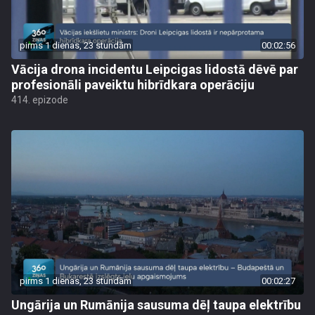
pirms 1 dienas, 23 stundām
00:02:56
Vācija drona incidentu Leipcigas lidostā dēvē par
profesionāli paveiktu hibrīdkara operāciju
414. epizode
pirms 1 dienas, 23 stundām
00:02:27
Ungārija un Rumānija sausuma dēļ taupa elektrību