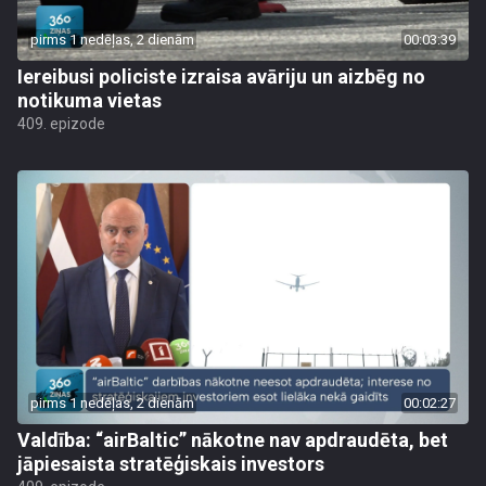
pirms 1 nedēļas, 2 dienām
00:03:39
Iereibusi policiste izraisa avāriju un aizbēg no
notikuma vietas
409. epizode
pirms 1 nedēļas, 2 dienām
00:02:27
Valdība: “airBaltic” nākotne nav apdraudēta, bet
jāpiesaista stratēģiskais investors