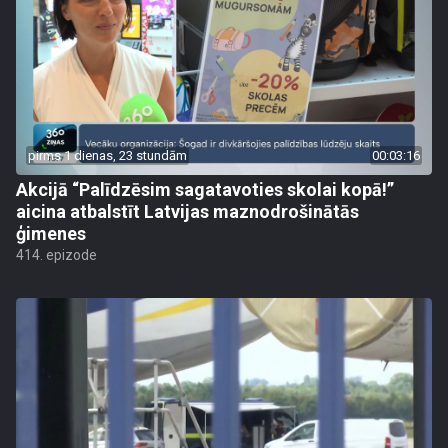
pirms 1 dienas, 23 stundām
00:03:16
Akcijā “Palīdzēsim sagatavoties skolai kopā!”
aicina atbalstīt Latvijas maznodrošinātās
ģimenes
414. epizode