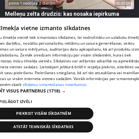
pirms 1 nedēļas, 2 dienām
00:05:05
Melleņu zelta drudzis: kas nosaka iepirkuma
cenu?
 tīmekļa vietne izmanto sīkdatnes
409. epizode
 tīmekļa vietnē tiek izmantotas sīkdatnes, lai nodrošinātu un uzlabotu tīmek
nes darbību., nosūtītu personalizētu reklāmu un satura ģenerēšanai, veiktu
āmas un satura mērījumus, auditorijas datu apkopošanu, kā arī produktu izst
zlabošanu. Zemāk sniedzam informāciju par visām sīkdatnēm, kuras tiek
ntotas mūsu tīmekļa vietnēs. Sīkdatnes var atšķirties atkarībā no apmeklētā
rneta vietnes sadaļas. Lietotājam jebkurā brīdī ir iespēja piekrist, atteikties va
īt savu piekrišanu. Piekrišanas sniegšana, kā arī tās atsaukšana vai mainīša
ecas uz visām interneta vietnes sadaļām. Vairāk informācijas par izmantotaj
atnēm skatīt
sīkdatņu izmantošanas noteikumos.
ĪT VISUS PARTNERUS
(1718) →
PIELĀGOT IZVĒLI
pirms 1 nedēļas, 2 dienām
00:02:49
PIEKRIST VISĀM SĪKDATNĒM
Ogas un sēnes šogad dārgākas, bet uzpirkšanas
punktos to krietni mazāk
ATSTĀT TEHNISKĀS SĪKDATNES
409. epizode