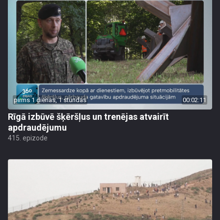
pirms 1 dienas, 1 stundas
00:02:11
Rīgā izbūvē šķēršļus un trenējas atvairīt
apdraudējumu
415. epizode