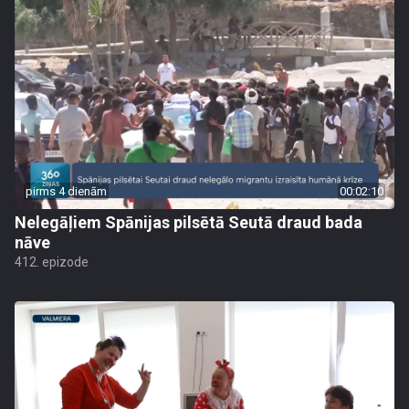
pirms 4 dienām
00:02:10
Nelegāļiem Spānijas pilsētā Seutā draud bada
nāve
412. epizode