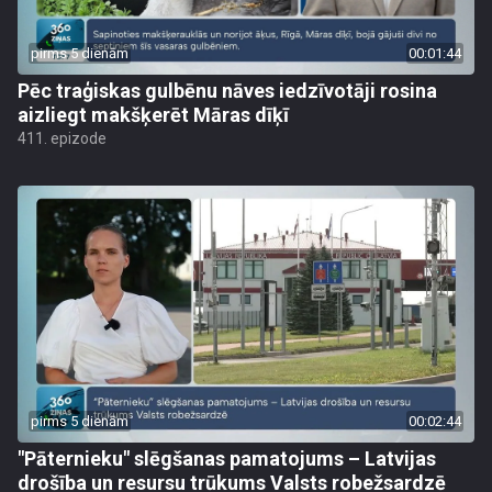
pirms 5 dienām
00:01:44
Pēc traģiskas gulbēnu nāves iedzīvotāji rosina
aizliegt makšķerēt Māras dīķī
411. epizode
pirms 5 dienām
00:02:44
"Pāternieku" slēgšanas pamatojums – Latvijas
drošība un resursu trūkums Valsts robežsardzē