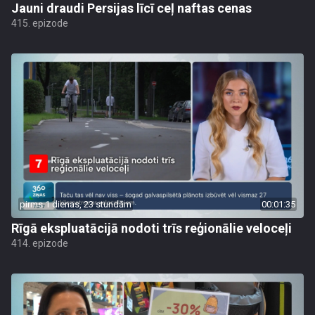
Jauni draudi Persijas līcī ceļ naftas cenas
415. epizode
pirms 1 dienas, 23 stundām
00:01:35
Rīgā ekspluatācijā nodoti trīs reģionālie veloceļi
414. epizode