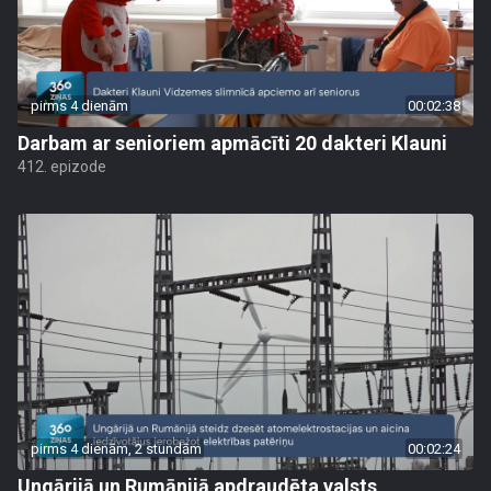
pirms 4 dienām
00:02:38
Darbam ar senioriem apmācīti 20 dakteri Klauni
412. epizode
pirms 4 dienām, 2 stundām
00:02:24
Ungārijā un Rumānijā apdraudēta valsts