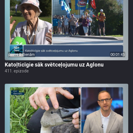
pirms 5 dienām
00:01:45
Katoļticīgie sāk svētceļojumu uz Aglonu
411. epizode