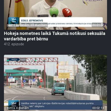
pirms 3 dienām, 23 stundām
00:01:02
Hokeja nometnes laikā Tukumā notikusi seksuāla
vardarbība pret bērnu
412. epizode
pirms 4 dienām
00:02:13