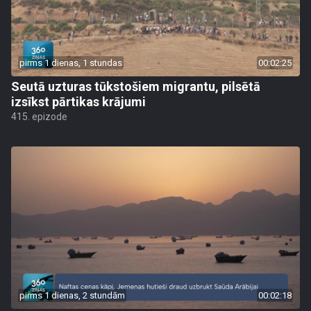
pirms 1 dienas, 1 stundas
00:02:25
Seutā uzturas tūkstošiem migrantu, pilsētā
izsīkst pārtikas krājumi
415. epizode
pirms 1 dienas, 2 stundām
00:02:18