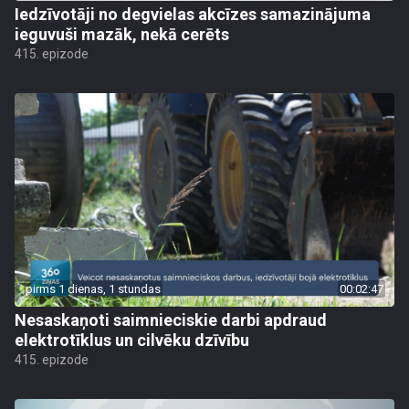
Iedzīvotāji no degvielas akcīzes samazinājuma
ieguvuši mazāk, nekā cerēts
415. epizode
pirms 1 dienas, 1 stundas
00:02:47
Nesaskaņoti saimnieciskie darbi apdraud
elektrotīklus un cilvēku dzīvību
415. epizode