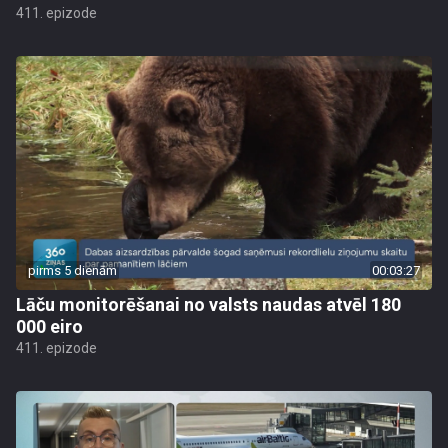
411. epizode
pirms 5 dienām
00:03:27
Lāču monitorēšanai no valsts naudas atvēl 180
000 eiro
411. epizode