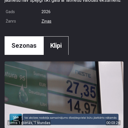
jauniešu nav spējīgi tikt galā ar latviešu valodas eksāmenu.
Gads
2026
Žanrs
Ziņas
Sezonas
Klipi
pirms 1 dienas, 1 stundas
00:03:26