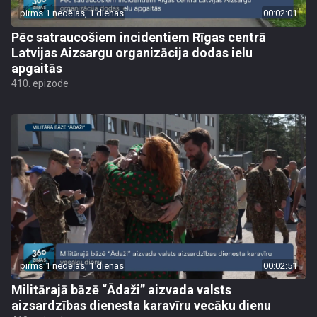
pirms 1 nedēļas, 1 dienas
00:02:01
Pēc satraucošiem incidentiem Rīgas centrā
Latvijas Aizsargu organizācija dodas ielu
apgaitās
410. epizode
pirms 1 nedēļas, 1 dienas
00:02:51
Militārajā bāzē “Ādaži” aizvada valsts
aizsardzības dienesta karavīru vecāku dienu