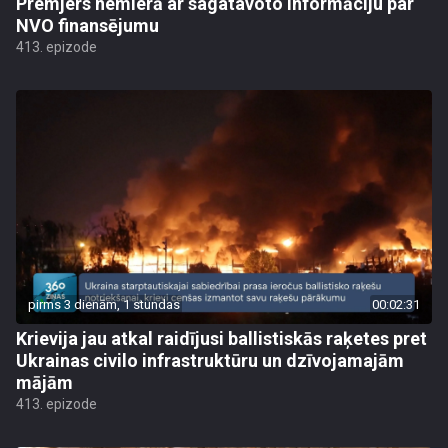
Premjers nemierā ar sagatavoto informāciju par
NVO finansējumu
413. epizode
pirms 3 dienām, 1 stundas
00:02:31
Krievija jau atkal raidījusi ballistiskās raķetes pret
Ukrainas civilo infrastruktūru un dzīvojamajām
mājām
413. epizode