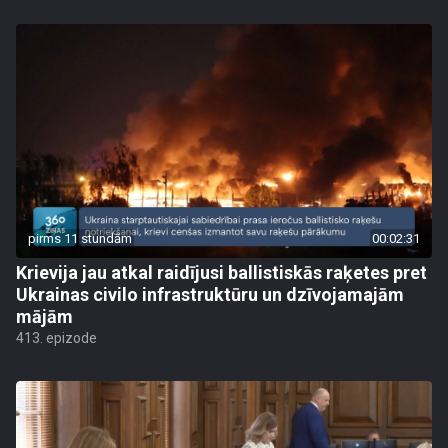
pirms 11 stundām
00:02:31
Krievija jau atkal raidījusi ballistiskās raķetes pret
Ukrainas civilo infrastruktūru un dzīvojamajām
mājām
413. epizode