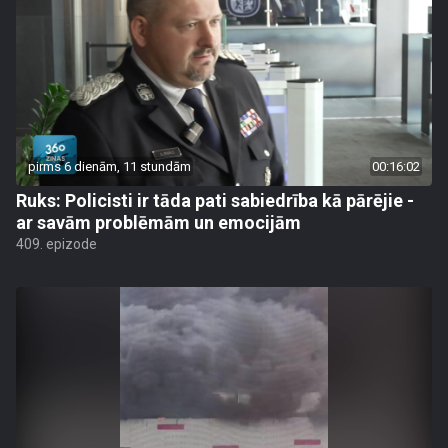
pirms 6 dienām, 11 stundām
00:16:02
Ruks: Policisti ir tāda pati sabiedrība kā pārējie -
ar savām problēmām un emocijām
409. epizode