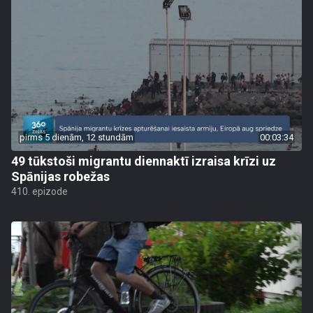
pirms 5 dienām, 12 stundām
00:03:34
49 tūkstoši migrantu diennaktī izraisa krīzi uz
Spānijas robežas
410. epizode