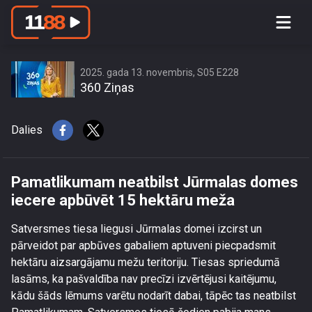
Pamatlikumam neatbilst Jūrmalas
domes iecere apbūvēt 15 hektāru
meža
2025. gada 13. novembris, S05 E228
360 Ziņas
Dalies
Pamatlikumam neatbilst Jūrmalas domes
iecere apbūvēt 15 hektāru meža
Satversmes tiesa liegusi Jūrmalas domei izcirst un
pārveidot par apbūves gabaliem aptuveni piecpadsmit
hektāru aizsargājamu mežu teritoriju. Tiesas spriedumā
lasāms, ka pašvaldība nav precīzi izvērtējusi kaitējumu,
kādu šāds lēmums varētu nodarīt dabai, tāpēc tas neatbilst