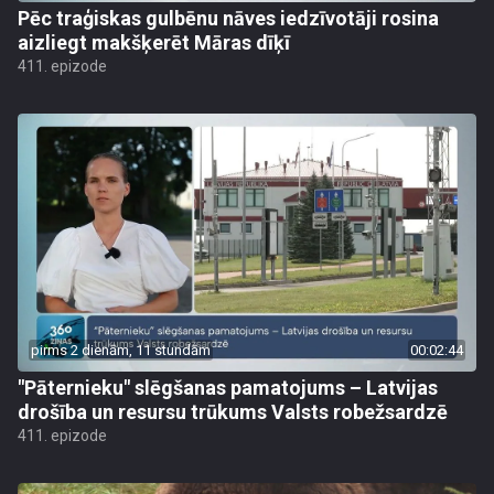
Pēc traģiskas gulbēnu nāves iedzīvotāji rosina
aizliegt makšķerēt Māras dīķī
411. epizode
pirms 2 dienām, 11 stundām
00:02:44
"Pāternieku" slēgšanas pamatojums – Latvijas
drošība un resursu trūkums Valsts robežsardzē
411. epizode