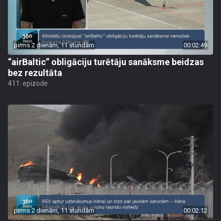
pirms 2 dienām, 11 stundām
00:02:49
“airBaltic” obligāciju turētāju sanāksme beidzas
bez rezultāta
411. epizode
pirms 2 dienām, 11 stundām
00:02:12