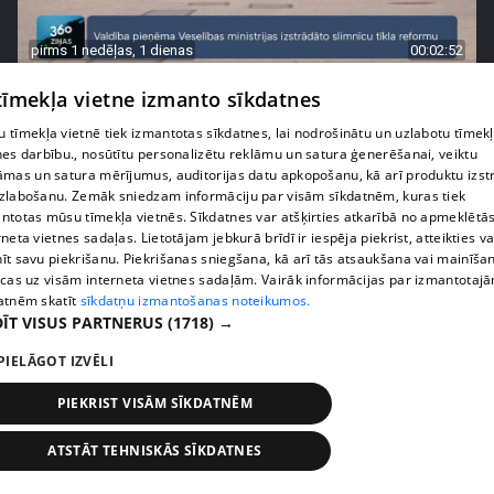
pirms 1 nedēļas, 1 dienas
00:02:52
Pēc asām debatēm valdība apstiprina slimnīcu
 tīmekļa vietne izmanto sīkdatnes
reformu
 tīmekļa vietnē tiek izmantotas sīkdatnes, lai nodrošinātu un uzlabotu tīmek
407. epizode
nes darbību., nosūtītu personalizētu reklāmu un satura ģenerēšanai, veiktu
āmas un satura mērījumus, auditorijas datu apkopošanu, kā arī produktu izst
zlabošanu. Zemāk sniedzam informāciju par visām sīkdatnēm, kuras tiek
ntotas mūsu tīmekļa vietnēs. Sīkdatnes var atšķirties atkarībā no apmeklētā
rneta vietnes sadaļas. Lietotājam jebkurā brīdī ir iespēja piekrist, atteikties va
īt savu piekrišanu. Piekrišanas sniegšana, kā arī tās atsaukšana vai mainīša
ecas uz visām interneta vietnes sadaļām. Vairāk informācijas par izmantotaj
atnēm skatīt
sīkdatņu izmantošanas noteikumos.
ĪT VISUS PARTNERUS
(1718) →
PIELĀGOT IZVĒLI
PIEKRIST VISĀM SĪKDATNĒM
pirms 1 nedēļas, 1 dienas
00:02:47
ATSTĀT TEHNISKĀS SĪKDATNES
Barkavā sākas kapelmeistaru mācības, lai nodotu
tautas muzicēšanas prasmes nākamajām