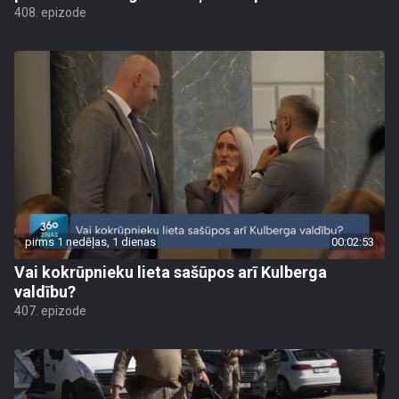
408. epizode
pirms 1 nedēļas, 1 dienas
00:02:53
Vai kokrūpnieku lieta sašūpos arī Kulberga
valdību?
407. epizode