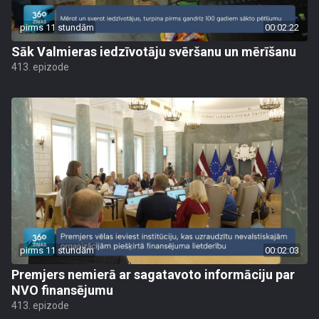
pirms 11 stundām
00:02:22
Sāk Valmieras iedzīvotāju svēršanu un mērīšanu
413. epizode
pirms 11 stundām
00:02:03
Premjers nemierā ar sagatavoto informāciju par
NVO finansējumu
413. epizode