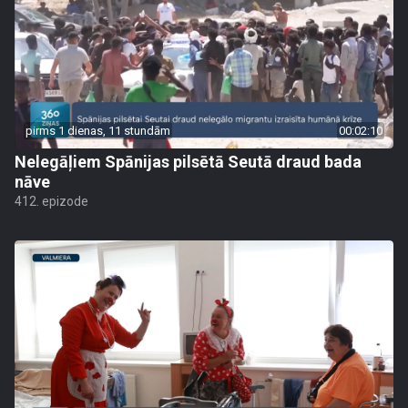
pirms 1 dienas, 11 stundām
00:02:10
Nelegāļiem Spānijas pilsētā Seutā draud bada
nāve
412. epizode