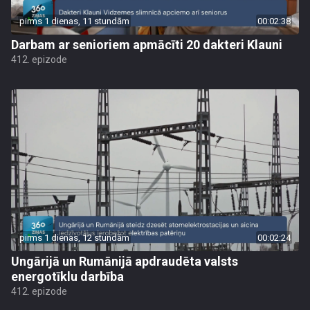
pirms 1 dienas, 11 stundām
00:02:38
Darbam ar senioriem apmācīti 20 dakteri Klauni
412. epizode
pirms 1 dienas, 12 stundām
00:02:24
Ungārijā un Rumānijā apdraudēta valsts
energotīklu darbība
412. epizode