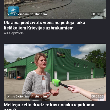
pirms 6 dienām, 11 stundām
00:01:58
Ukrainā piedzīvots viens no pēdējā laika
lielākajiem Krievijas uzbrukumiem
409. epizode
pirms 6 dienām, 11 stundām
00:05:05
Melleņu zelta drudzis: kas nosaka iepirkuma