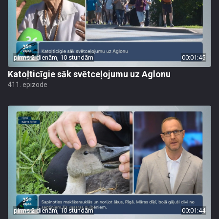
pirms 2 dienām, 10 stundām
00:01:45
Katoļticīgie sāk svētceļojumu uz Aglonu
411. epizode
pirms 2 dienām, 10 stundām
00:01:44