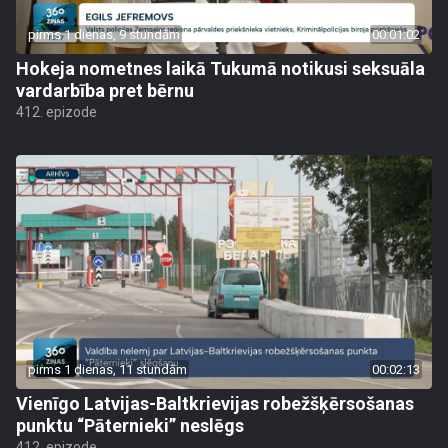
pirms 1 dienas, 9 stundām
00:01:02
Hokeja nometnes laikā Tukumā notikusi seksuāla
vardarbība pret bērnu
412. epizode
pirms 1 dienas, 11 stundām
00:02:13
Vienīgo Latvijas-Baltkrievijas robežšķērsošanas
punktu “Pāternieki” neslēgs
412. epizode