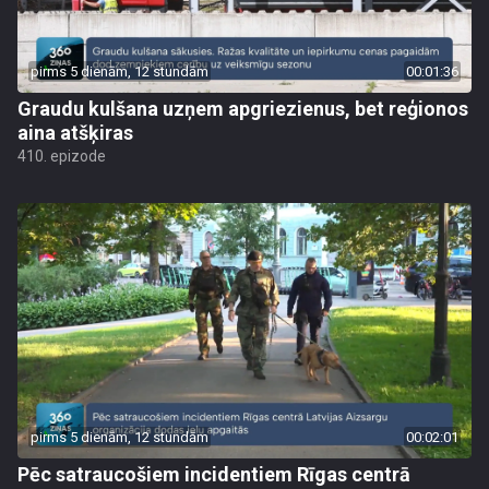
pirms 5 dienām, 12 stundām
00:01:36
Graudu kulšana uzņem apgriezienus, bet reģionos
aina atšķiras
410. epizode
pirms 5 dienām, 12 stundām
00:02:01
Pēc satraucošiem incidentiem Rīgas centrā