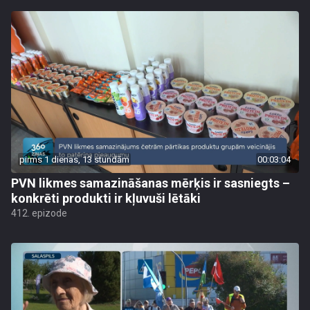
pirms 1 dienas, 13 stundām
00:03:04
PVN likmes samazināšanas mērķis ir sasniegts –
konkrēti produkti ir kļuvuši lētāki
412. epizode