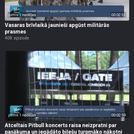
pirms 1 nedēļas
00:02:32
Vasaras brīvlaikā jaunieši apgūst militārās
prasmes
408. epizode
pirms 1 nedēļas
00:02:59
Atceltais Pitbull koncerts raisa neizpratni par
pasākuma un iegādāto biļešu turpmāko nākotni