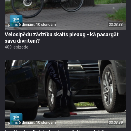
pirms 6 dienām, 10 stundām
00:03:33
Velosipēdu zādzību skaits pieaug - kā pasargāt
savu divriteni?
409. epizode
pirms 6 dienām, 10 stundām
00:03:39