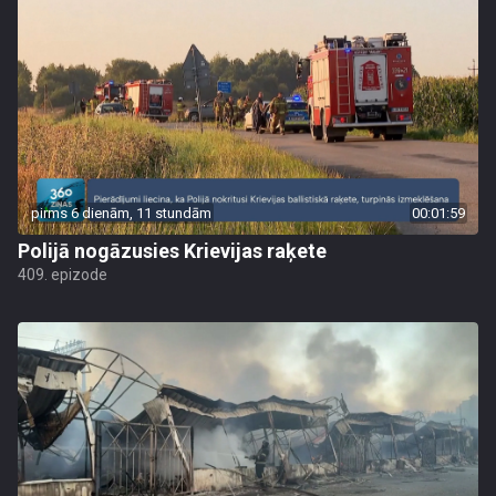
pirms 6 dienām, 11 stundām
00:01:59
Polijā nogāzusies Krievijas raķete
409. epizode