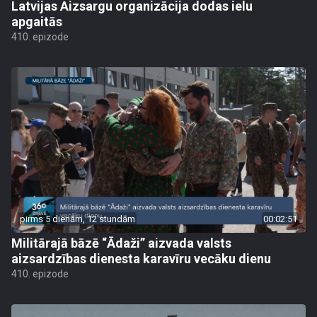
Latvijas Aizsargu organizācija dodas ielu
apgaitās
410. epizode
pirms 5 dienām, 12 stundām
00:02:51
Militārajā bāzē “Ādaži” aizvada valsts
aizsardzības dienesta karavīru vecāku dienu
410. epizode