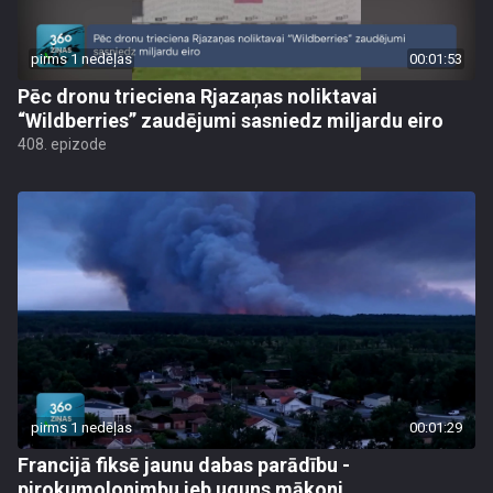
pirms 1 nedēļas
00:01:53
Pēc dronu trieciena Rjazaņas noliktavai
“Wildberries” zaudējumi sasniedz miljardu eiro
408. epizode
pirms 1 nedēļas
00:01:29
Francijā fiksē jaunu dabas parādību -
pirokumolonimbu jeb uguns mākoni