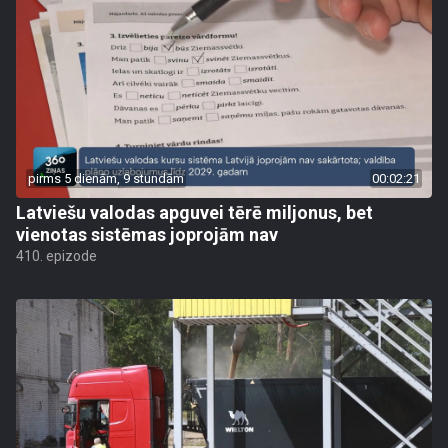
pirms 5 dienām, 9 stundām
00:02:21
Latviešu valodas apguvei tērē miljonus, bet
vienotas sistēmas joprojām nav
410. epizode