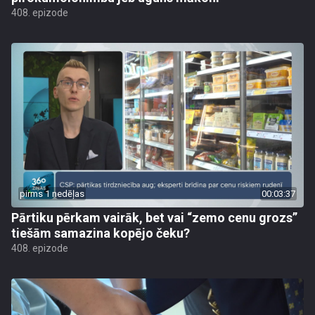
408. epizode
pirms 1 nedēļas
00:03:37
Pārtiku pērkam vairāk, bet vai “zemo cenu grozs”
tiešām samazina kopējo čeku?
408. epizode