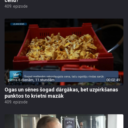
cenu?
409. epizode
pirms 6 dienām, 11 stundām
00:02:49
Ogas un sēnes šogad dārgākas, bet uzpirkšanas
punktos to krietni mazāk
409. epizode