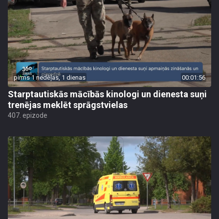
pirms 1 nedēļas, 1 dienas
00:01:56
Starptautiskās mācībās kinologi un dienesta suņi
trenējas meklēt sprāgstvielas
407. epizode