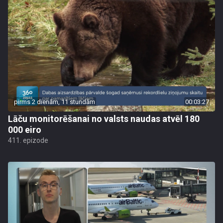
pirms 2 dienām, 11 stundām
00:03:27
Lāču monitorēšanai no valsts naudas atvēl 180
000 eiro
411. epizode