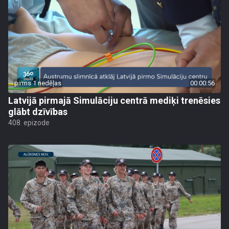
pirms 1 nedēļas
00:00:56
Latvijā pirmajā Simulāciju centrā mediķi trenēsies
glābt dzīvības
408. epizode