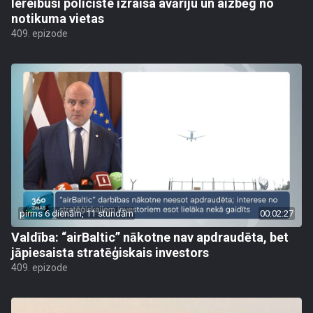
Iereibusi policiste izraisa avāriju un aizbēg no
notikuma vietas
409. epizode
pirms 6 dienām, 11 stundām
00:02:27
Valdība: “airBaltic” nākotne nav apdraudēta, bet
jāpiesaista stratēģiskais investors
409. epizode