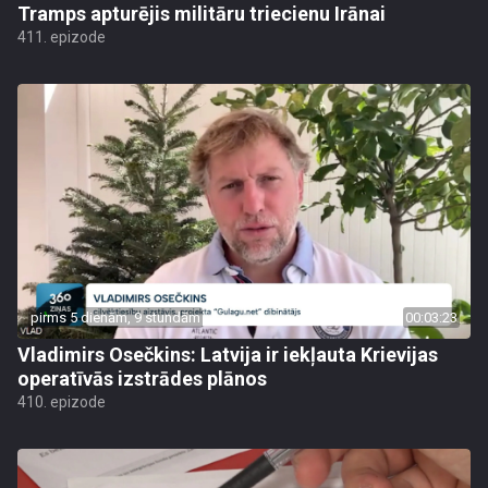
Tramps apturējis militāru triecienu Irānai
411. epizode
pirms 5 dienām, 9 stundām
00:03:23
Vladimirs Osečkins: Latvija ir iekļauta Krievijas
operatīvās izstrādes plānos
410. epizode