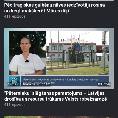
Pēc traģiskas gulbēnu nāves iedzīvotāji rosina
aizliegt makšķerēt Māras dīķī
411. epizode
pirms 2 dienām, 20 stundām
00:02:44
"Pāternieku" slēgšanas pamatojums – Latvijas
drošība un resursu trūkums Valsts robežsardzē
411. epizode