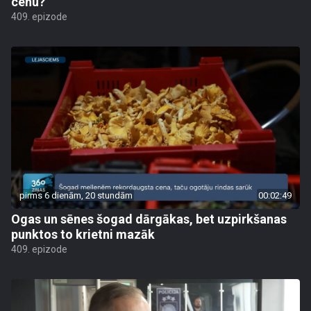
cenu?
409. epizode
pirms 6 dienām, 20 stundām
00:02:49
Ogas un sēnes šogad dārgākas, bet uzpirkšanas
punktos to krietni mazāk
409. epizode