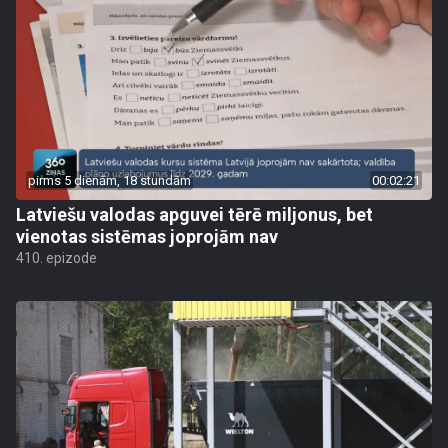
pirms 5 dienām, 18 stundām
00:02:21
Latviešu valodas apguvei tērē miljonus, bet
vienotas sistēmas joprojām nav
410. epizode