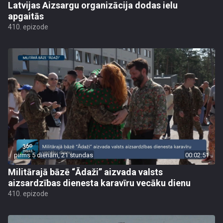
Latvijas Aizsargu organizācija dodas ielu
apgaitās
410. epizode
pirms 5 dienām, 21 stundas
00:02:51
Militārajā bāzē “Ādaži” aizvada valsts
aizsardzības dienesta karavīru vecāku dienu
410. epizode