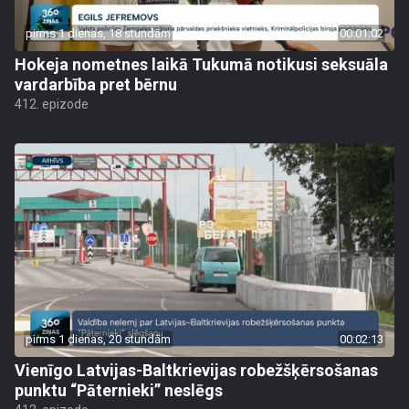
pirms 1 dienas, 18 stundām
00:01:02
Hokeja nometnes laikā Tukumā notikusi seksuāla
vardarbība pret bērnu
412. epizode
pirms 1 dienas, 20 stundām
00:02:13
Vienīgo Latvijas-Baltkrievijas robežšķērsošanas
punktu “Pāternieki” neslēgs