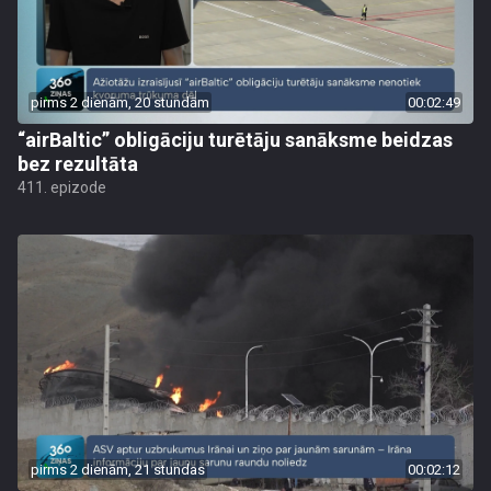
pirms 2 dienām, 20 stundām
00:02:49
“airBaltic” obligāciju turētāju sanāksme beidzas
bez rezultāta
411. epizode
pirms 2 dienām, 21 stundas
00:02:12