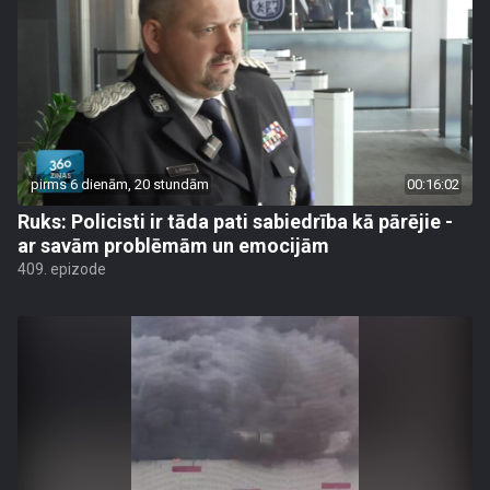
pirms 6 dienām, 20 stundām
00:16:02
Ruks: Policisti ir tāda pati sabiedrība kā pārējie -
ar savām problēmām un emocijām
409. epizode