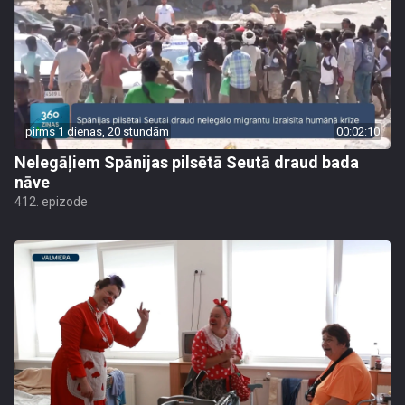
pirms 1 dienas, 20 stundām
00:02:10
Nelegāļiem Spānijas pilsētā Seutā draud bada
nāve
412. epizode