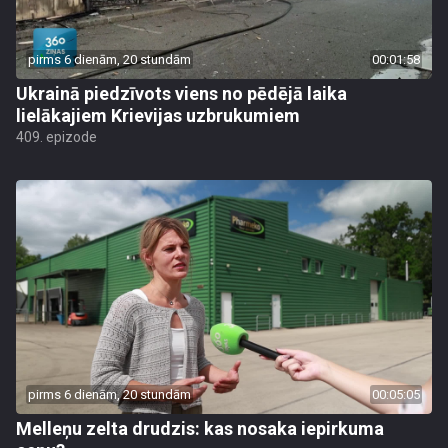
pirms 6 dienām, 20 stundām
00:01:58
Ukrainā piedzīvots viens no pēdējā laika
lielākajiem Krievijas uzbrukumiem
409. epizode
pirms 6 dienām, 20 stundām
00:05:05
Melleņu zelta drudzis: kas nosaka iepirkuma