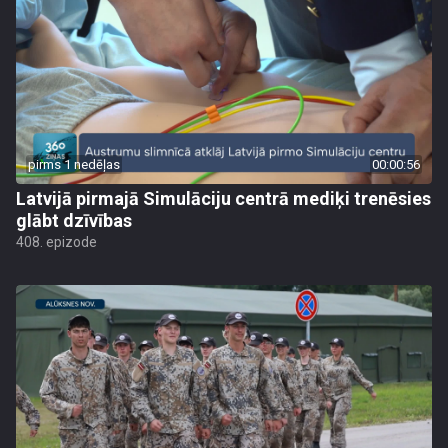
pirms 1 nedēļas
00:00:56
Latvijā pirmajā Simulāciju centrā mediķi trenēsies
glābt dzīvības
408. epizode