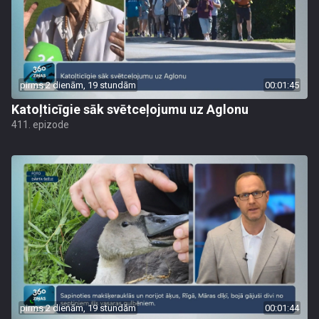
pirms 2 dienām, 19 stundām
00:01:45
Katoļticīgie sāk svētceļojumu uz Aglonu
411. epizode
pirms 2 dienām, 19 stundām
00:01:44