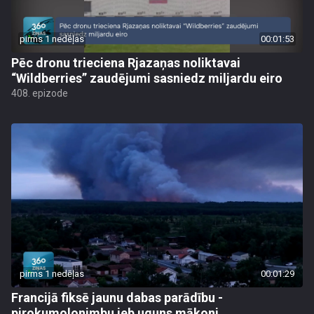
pirms 1 nedēļas
00:01:53
Pēc dronu trieciena Rjazaņas noliktavai
“Wildberries” zaudējumi sasniedz miljardu eiro
408. epizode
pirms 1 nedēļas
00:01:29
Francijā fiksē jaunu dabas parādību -
pirokumolonimbu jeb uguns mākoni