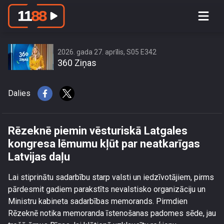
Rēzeknē piemin vēsturiskā Latgales
kongresa lēmumu kļūt par neatkarīgas
Latvijas daļu
2026. gada 27. aprīlis, S05 E342
360 Ziņas
Dalies
Rēzeknē piemin vēsturiskā Latgales
kongresa lēmumu kļūt par neatkarīgas
Latvijas daļu
Lai stiprinātu sadarbību starp valsti un iedzīvotājiem, pirms
pārdesmit gadiem parakstīts nevalstisko organizāciju un
Ministru kabineta sadarbības memorands. Pirmdien
Rēzeknē notika memoranda īstenošanas padomes sēde, jau