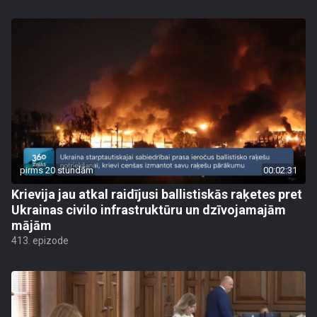
pirms 20 stundām
00:02:31
Krievija jau atkal raidījusi ballistiskās raķetes pret
Ukrainas civilo infrastruktūru un dzīvojamajām
mājām
413. epizode