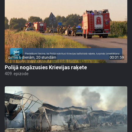
pirms 6 dienām, 20 stundām
00:01:59
Polijā nogāzusies Krievijas raķete
409. epizode