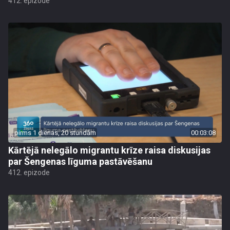
412. epizode
pirms 1 dienas, 20 stundām
00:03:08
Kārtējā nelegālo migrantu krīze raisa diskusijas
par Šengenas līguma pastāvēšanu
412. epizode