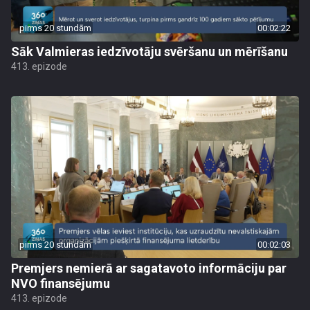
pirms 20 stundām
00:02:22
Sāk Valmieras iedzīvotāju svēršanu un mērīšanu
413. epizode
pirms 20 stundām
00:02:03
Premjers nemierā ar sagatavoto informāciju par
NVO finansējumu
413. epizode