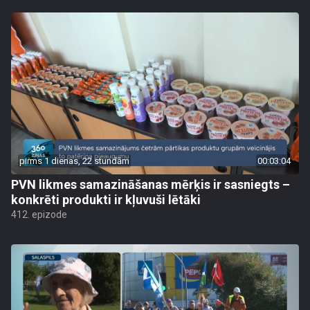
pirms 1 dienas, 22 stundām
00:03:04
PVN likmes samazināšanas mērķis ir sasniegts –
konkrēti produkti ir kļuvuši lētāki
412. epizode