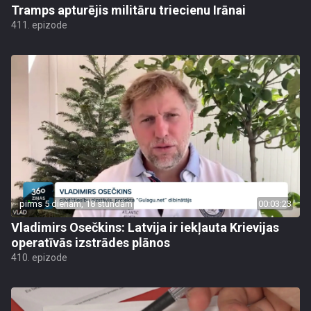
Tramps apturējis militāru triecienu Irānai
411. epizode
pirms 5 dienām, 18 stundām
00:03:23
Vladimirs Osečkins: Latvija ir iekļauta Krievijas
operatīvās izstrādes plānos
410. epizode