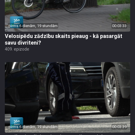
pirms 6 dienām, 19 stundām
00:03:33
Velosipēdu zādzību skaits pieaug - kā pasargāt
savu divriteni?
409. epizode
pirms 6 dienām, 19 stundām
00:03:39