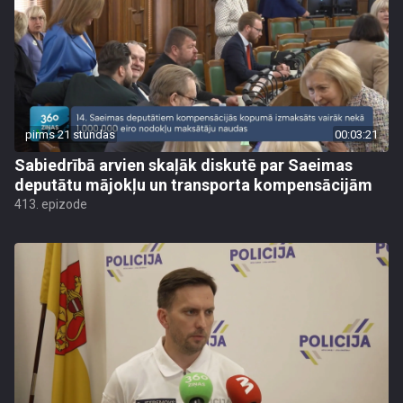
pirms 21 stundas
00:03:21
Sabiedrībā arvien skaļāk diskutē par Saeimas
deputātu mājokļu un transporta kompensācijām
413. epizode