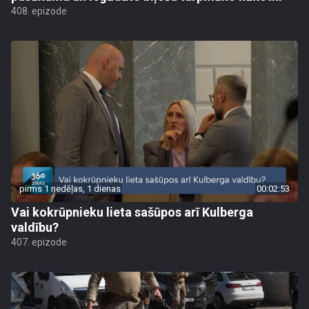
408. epizode
pirms 1 nedēļas, 1 dienas
00:02:53
Vai kokrūpnieku lieta sašūpos arī Kulberga
valdību?
407. epizode