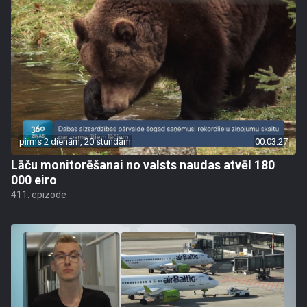
pirms 2 dienām, 20 stundām
00:03:27
Lāču monitorēšanai no valsts naudas atvēl 180
000 eiro
411. epizode