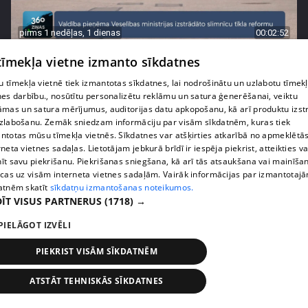
pirms 1 nedēļas, 1 dienas
00:02:52
Pēc asām debatēm valdība apstiprina slimnīcu
 tīmekļa vietne izmanto sīkdatnes
reformu
 tīmekļa vietnē tiek izmantotas sīkdatnes, lai nodrošinātu un uzlabotu tīmek
407. epizode
nes darbību., nosūtītu personalizētu reklāmu un satura ģenerēšanai, veiktu
āmas un satura mērījumus, auditorijas datu apkopošanu, kā arī produktu izst
zlabošanu. Zemāk sniedzam informāciju par visām sīkdatnēm, kuras tiek
ntotas mūsu tīmekļa vietnēs. Sīkdatnes var atšķirties atkarībā no apmeklētā
rneta vietnes sadaļas. Lietotājam jebkurā brīdī ir iespēja piekrist, atteikties va
īt savu piekrišanu. Piekrišanas sniegšana, kā arī tās atsaukšana vai mainīša
ecas uz visām interneta vietnes sadaļām. Vairāk informācijas par izmantotaj
atnēm skatīt
sīkdatņu izmantošanas noteikumos.
ĪT VISUS PARTNERUS
(1718) →
PIELĀGOT IZVĒLI
PIEKRIST VISĀM SĪKDATNĒM
pirms 1 nedēļas, 1 dienas
00:02:47
ATSTĀT TEHNISKĀS SĪKDATNES
Barkavā sākas kapelmeistaru mācības, lai nodotu
tautas muzicēšanas prasmes nākamajām