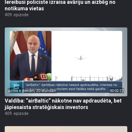
Iereibusi policiste izraisa avāriju un aizbēg no
notikuma vietas
409. epizode
pirms 6 dienām, 20 stundām
00:02:27
Valdība: “airBaltic” nākotne nav apdraudēta, bet
jāpiesaista stratēģiskais investors
409. epizode