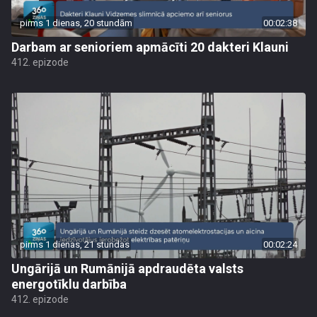
pirms 1 dienas, 20 stundām
00:02:38
Darbam ar senioriem apmācīti 20 dakteri Klauni
412. epizode
pirms 1 dienas, 21 stundas
00:02:24
Ungārijā un Rumānijā apdraudēta valsts
energotīklu darbība
412. epizode