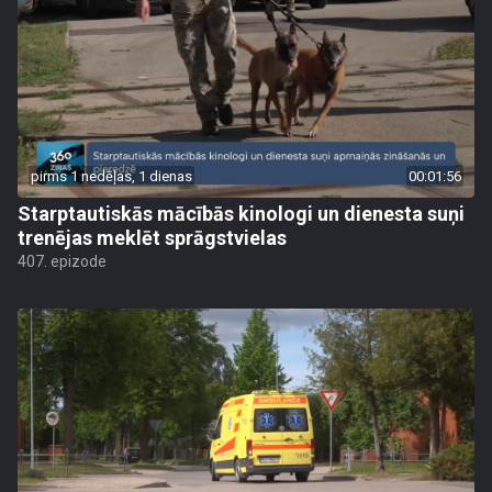
pirms 1 nedēļas, 1 dienas
00:01:56
Starptautiskās mācībās kinologi un dienesta suņi
trenējas meklēt sprāgstvielas
407. epizode