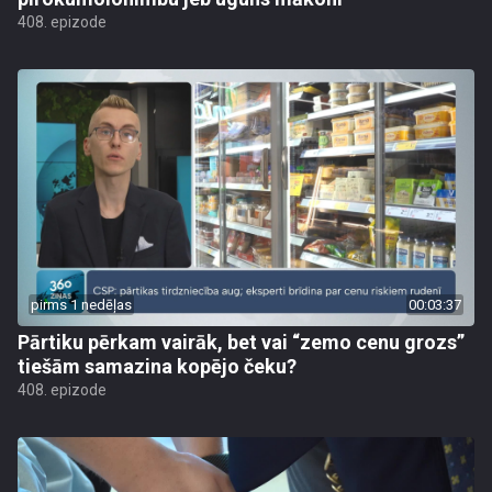
408. epizode
pirms 1 nedēļas
00:03:37
Pārtiku pērkam vairāk, bet vai “zemo cenu grozs”
tiešām samazina kopējo čeku?
408. epizode