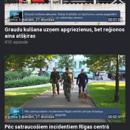
pirms 5 dienām, 21 stundas
00:01:36
Graudu kulšana uzņem apgriezienus, bet reģionos
aina atšķiras
410. epizode
pirms 5 dienām, 21 stundas
00:02:01
Pēc satraucošiem incidentiem Rīgas centrā