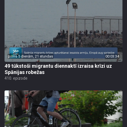
pirms 5 dienām, 21 stundas
00:03:34
49 tūkstoši migrantu diennaktī izraisa krīzi uz
Spānijas robežas
410. epizode