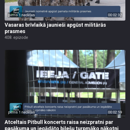
pirms 1 nedēļas
00:02:32
Vasaras brīvlaikā jaunieši apgūst militārās
prasmes
408. epizode
pirms 1 nedēļas
00:02:59
Atceltais Pitbull koncerts raisa neizpratni par
pasākuma un iegādāto biļešu turpmāko nākotni