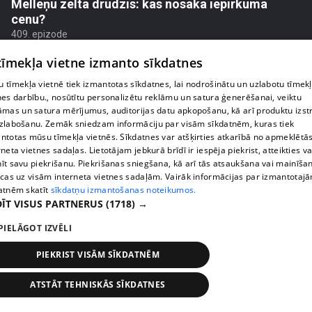
Melleņu zelta drudzis: kas nosaka iepirkuma
cenu?
409. epizode
 tīmekļa vietne izmanto sīkdatnes
 tīmekļa vietnē tiek izmantotas sīkdatnes, lai nodrošinātu un uzlabotu tīmek
nes darbību., nosūtītu personalizētu reklāmu un satura ģenerēšanai, veiktu
āmas un satura mērījumus, auditorijas datu apkopošanu, kā arī produktu izst
zlabošanu. Zemāk sniedzam informāciju par visām sīkdatnēm, kuras tiek
ntotas mūsu tīmekļa vietnēs. Sīkdatnes var atšķirties atkarībā no apmeklētā
rneta vietnes sadaļas. Lietotājam jebkurā brīdī ir iespēja piekrist, atteikties va
īt savu piekrišanu. Piekrišanas sniegšana, kā arī tās atsaukšana vai mainīša
ecas uz visām interneta vietnes sadaļām. Vairāk informācijas par izmantotaj
atnēm skatīt
sīkdatņu izmantošanas noteikumos.
ĪT VISUS PARTNERUS
(1718) →
pirms 1 nedēļas, 2 dienām
00:02:49
PIELĀGOT IZVĒLI
Ogas un sēnes šogad dārgākas, bet uzpirkšanas
punktos to krietni mazāk
PIEKRIST VISĀM SĪKDATNĒM
409. epizode
ATSTĀT TEHNISKĀS SĪKDATNES