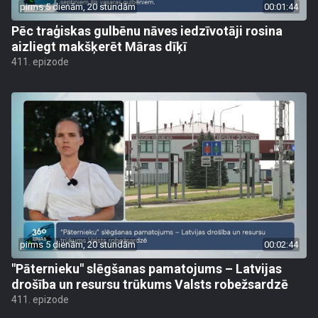
pirms 5 dienām, 20 stundām
00:01:44
Pēc traģiskas gulbēnu nāves iedzīvotāji rosina
aizliegt makšķerēt Māras dīķī
411. epizode
pirms 5 dienām, 20 stundām
00:02:44
"Pāternieku" slēgšanas pamatojums – Latvijas
drošība un resursu trūkums Valsts robežsardzē
411. epizode