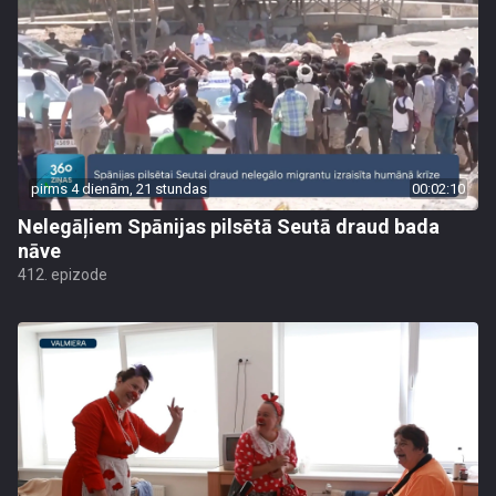
pirms 4 dienām, 21 stundas
00:02:10
Nelegāļiem Spānijas pilsētā Seutā draud bada
nāve
412. epizode