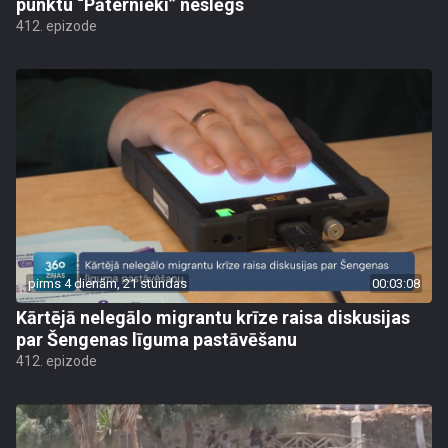
punktu “Pāternieki” neslēgs
412. epizode
pirms 4 dienām, 21 stundas
00:03:08
Kārtējā nelegālo migrantu krīze raisa diskusijas
par Šengenas līguma pastāvēšanu
412. epizode