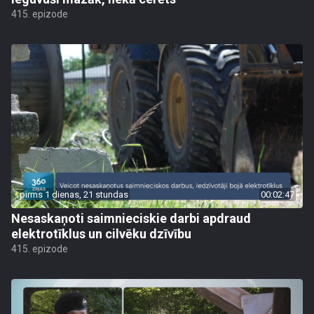
415. epizode
pirms 1 dienas, 21 stundas
00:02:47
Nesaskaņoti saimnieciskie darbi apdraud
elektrotīklus un cilvēku dzīvību
415. epizode