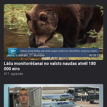
pirms 5 dienām, 21 stundas
00:03:27
Lāču monitorēšanai no valsts naudas atvēl 180
000 eiro
411. epizode