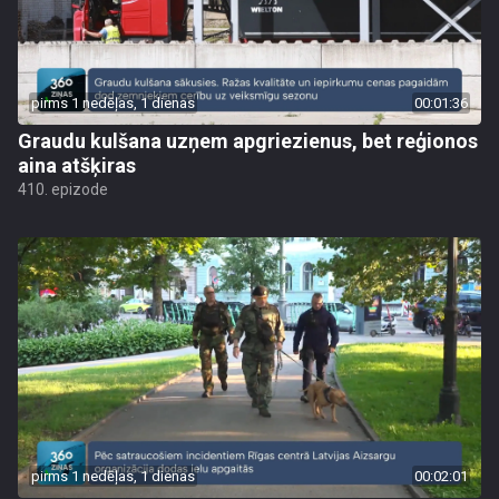
pirms 1 nedēļas, 1 dienas
00:01:36
Graudu kulšana uzņem apgriezienus, bet reģionos
aina atšķiras
410. epizode
pirms 1 nedēļas, 1 dienas
00:02:01