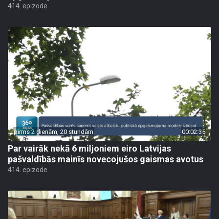
414. epizode
pirms 2 dienām, 20 stundām
00:02:35
Par vairāk nekā 6 miljoniem eiro Latvijas
pašvaldībās mainīs novecojušos gaismas avotus
414. epizode