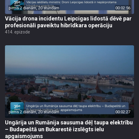
pirms 2 dienām, 20 stundām
00:02:56
Vācija drona incidentu Leipcigas lidostā dēvē par
profesionāli paveiktu hibrīdkara operāciju
414. epizode
pirms 2 dienām, 20 stundām
00:02:27
Ungārija un Rumānija sausuma dēļ taupa elektrību
– Budapeštā un Bukarestē izslēgts ielu
apgaismojums