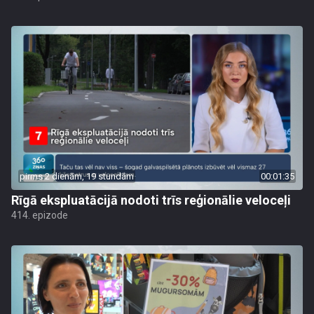
pirms 2 dienām, 19 stundām
00:01:35
Rīgā ekspluatācijā nodoti trīs reģionālie veloceļi
414. epizode