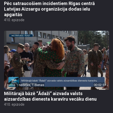
Pēc satraucošiem incidentiem Rīgas centrā
Latvijas Aizsargu organizācija dodas ielu
apgaitās
410. epizode
pirms 1 nedēļas, 1 dienas
00:02:51
Militārajā bāzē “Ādaži” aizvada valsts
aizsardzības dienesta karavīru vecāku dienu
410. epizode