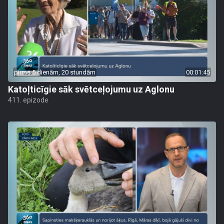
pirms 5 dienām, 20 stundām
00:01:45
Katoļticīgie sāk svētceļojumu uz Aglonu
411. epizode