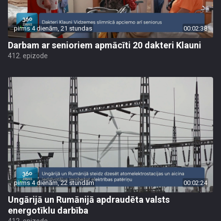
pirms 4 dienām, 21 stundas
00:02:38
Darbam ar senioriem apmācīti 20 dakteri Klauni
412. epizode
pirms 4 dienām, 22 stundām
00:02:24
Ungārijā un Rumānijā apdraudēta valsts
energotīklu darbība