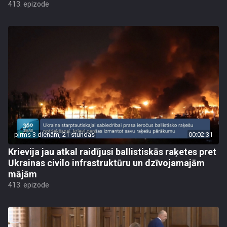
413. epizode
pirms 3 dienām, 21 stundas
00:02:31
Krievija jau atkal raidījusi ballistiskās raķetes pret
Ukrainas civilo infrastruktūru un dzīvojamajām
mājām
413. epizode