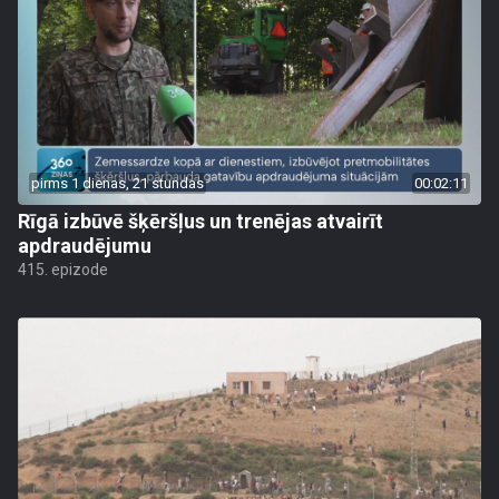
pirms 1 dienas, 21 stundas
00:02:11
Rīgā izbūvē šķēršļus un trenējas atvairīt
apdraudējumu
415. epizode