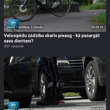
pirms 1 nedēļas, 2 dienām
00:03:33
Velosipēdu zādzību skaits pieaug - kā pasargāt
savu divriteni?
409. epizode
pirms 1 nedēļas, 2 dienām
00:03:39