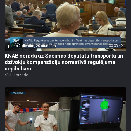
pirms 2 dienām, 20 stundām
00:03:42
KNAB norāda uz Saeimas deputātu transporta un
dzīvokļu kompensāciju normatīvā regulējuma
nepilnībām
414. epizode