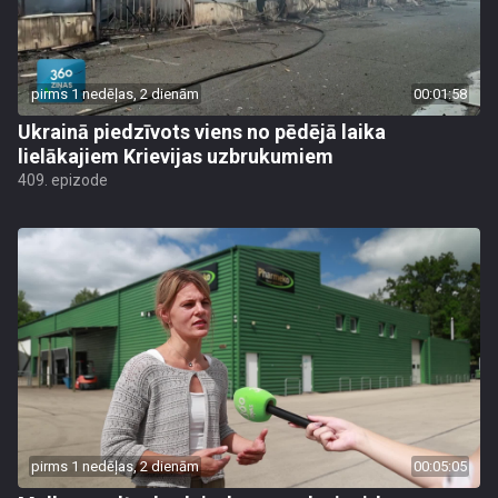
pirms 1 nedēļas, 2 dienām
00:01:58
Ukrainā piedzīvots viens no pēdējā laika
lielākajiem Krievijas uzbrukumiem
409. epizode
pirms 1 nedēļas, 2 dienām
00:05:05