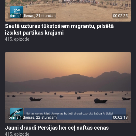
pirms 1 dienas, 21 stundas
00:02:25
Seutā uzturas tūkstošiem migrantu, pilsētā
izsīkst pārtikas krājumi
415. epizode
pirms 1 dienas, 22 stundām
00:02:18
Jauni draudi Persijas līcī ceļ naftas cenas
415. epizode