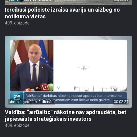
Iereibusi policiste izraisa avāriju un aizbēg no
notikuma vietas
409. epizode
pirms 1 nedēļas, 2 dienām
00:02:27
Valdība: “airBaltic” nākotne nav apdraudēta, bet
jāpiesaista stratēģiskais investors
409. epizode