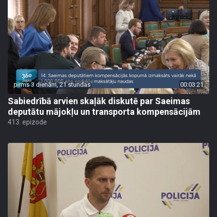
pirms 3 dienām, 21 stundas
00:03:21
Sabiedrībā arvien skaļāk diskutē par Saeimas
deputātu mājokļu un transporta kompensācijām
413. epizode