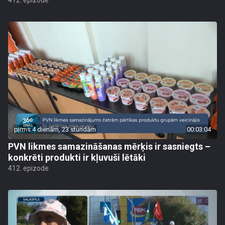
412. epizode
pirms 4 dienām, 23 stundām
00:03:04
PVN likmes samazināšanas mērķis ir sasniegts –
konkrēti produkti ir kļuvuši lētāki
412. epizode