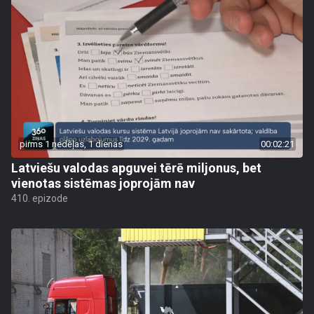
pirms 1 nedēļas, 1 dienas
00:02:21
Latviešu valodas apguvei tērē miljonus, bet
vienotas sistēmas joprojām nav
410. epizode