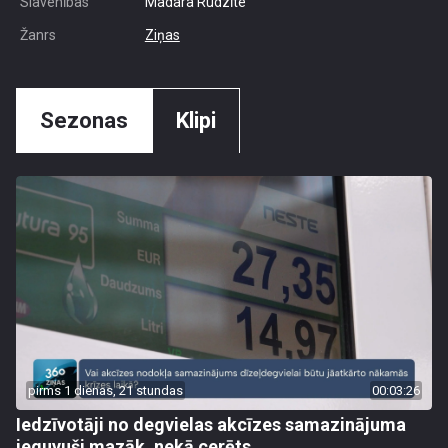
Slavenības
Madara Rudzīte
Žanrs
Ziņas
Sezonas
Klipi
pirms 1 dienas, 21 stundas
00:03:26
Iedzīvotāji no degvielas akcīzes samazinājuma
ieguvuši mazāk, nekā cerēts