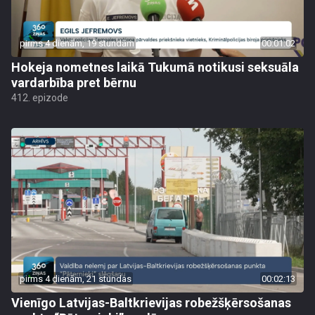
pirms 4 dienām, 19 stundām
00:01:02
Hokeja nometnes laikā Tukumā notikusi seksuāla
vardarbība pret bērnu
412. epizode
pirms 4 dienām, 21 stundas
00:02:13
Vienīgo Latvijas-Baltkrievijas robežšķērsošanas