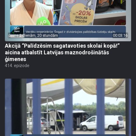
pirms 2 dienām, 20 stundām
00:03:16
Akcijā “Palīdzēsim sagatavoties skolai kopā!”
aicina atbalstīt Latvijas maznodrošinātās
ģimenes
414. epizode