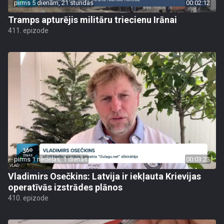
pirms 5 dienām, 21 stundas
00:02:12
Tramps apturējis militāru triecienu Irānai
411. epizode
pirms 1 nedēļas, 1 dienas
00:03:23
Vladimirs Osečkins: Latvija ir iekļauta Krievijas
operatīvās izstrādes plānos
410. epizode