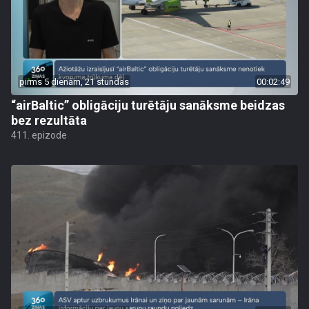
pirms 5 dienām, 21 stundas
00:02:49
“airBaltic” obligāciju turētāju sanāksme beidzas
bez rezultāta
411. epizode