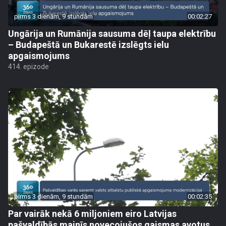
pirms 3 dienām, 9 stundām
00:02:27
Ungārija un Rumānija sausuma dēļ taupa elektrību
– Budapeštā un Bukarestē izslēgts ielu
apgaismojums
414. epizode
pirms 3 dienām, 9 stundām
00:02:35
Par vairāk nekā 6 miljoniem eiro Latvijas
pašvaldībās mainīs novecojušos gaismas avotus