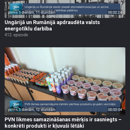
pirms 5 dienām, 11 stundām
00:02:24
Ungārijā un Rumānijā apdraudēta valsts
energotīklu darbība
412. epizode
pirms 5 dienām, 12 stundām
00:03:04
PVN likmes samazināšanas mērķis ir sasniegts –
konkrēti produkti ir kļuvuši lētāki