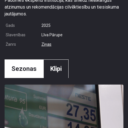
Padomes ekspertu institūcijā, kas sniedz neatkarīgus
atzinumus un rekomendācijas cilvēktiesību un tiesiskuma
jautājumos.
Gads
2025
Slavenības
Līva Pārupe
Žanrs
Ziņas
Sezonas
Klipi