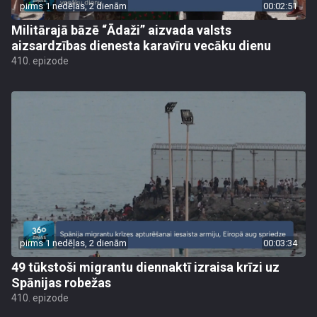
pirms 1 nedēļas, 2 dienām
00:02:51
Militārajā bāzē “Ādaži” aizvada valsts
aizsardzības dienesta karavīru vecāku dienu
410. epizode
pirms 1 nedēļas, 2 dienām
00:03:34
49 tūkstoši migrantu diennaktī izraisa krīzi uz
Spānijas robežas
410. epizode