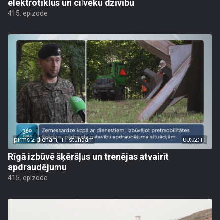
elektrotīklus un cilvēku dzīvību
415. epizode
pirms 2 dienām, 11 stundām
00:02:11
Rīgā izbūvē šķēršļus un trenējas atvairīt
apdraudējumu
415. epizode