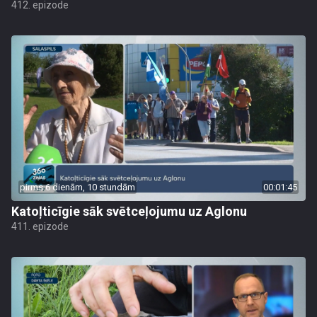
412. epizode
pirms 6 dienām, 10 stundām
00:01:45
Katoļticīgie sāk svētceļojumu uz Aglonu
411. epizode