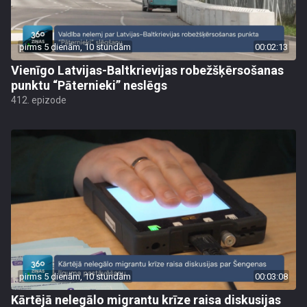
pirms 5 dienām, 10 stundām
00:02:13
Vienīgo Latvijas-Baltkrievijas robežšķērsošanas
punktu “Pāternieki” neslēgs
412. epizode
pirms 5 dienām, 10 stundām
00:03:08
Kārtējā nelegālo migrantu krīze raisa diskusijas