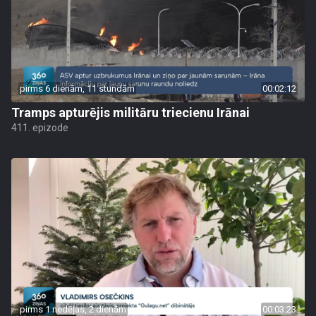
pirms 6 dienām, 11 stundām
00:02:12
Tramps apturējis militāru triecienu Irānai
411. epizode
pirms 1 nedēļas, 2 dienām
00:03:23