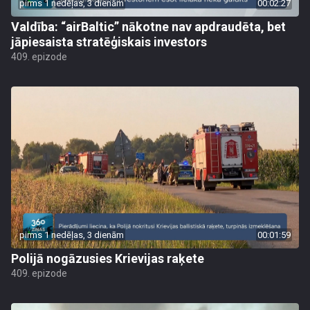
pirms 1 nedēļas, 3 dienām
00:02:27
Valdība: “airBaltic” nākotne nav apdraudēta, bet
jāpiesaista stratēģiskais investors
409. epizode
pirms 1 nedēļas, 3 dienām
00:01:59
Polijā nogāzusies Krievijas raķete
409. epizode