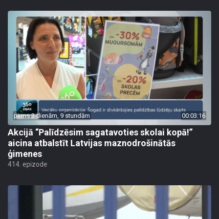
pirms 3 dienām, 9 stundām
00:03:16
Akcijā “Palīdzēsim sagatavoties skolai kopā!”
aicina atbalstīt Latvijas maznodrošinātās
ģimenes
414. epizode