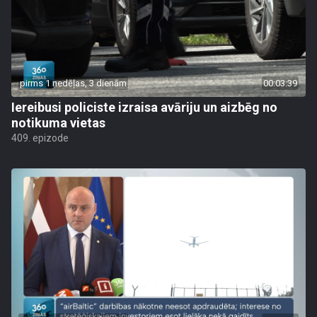
pirms 1 nedēļas, 3 dienām
00:03:39
Iereibusi policiste izraisa avāriju un aizbēg no
notikuma vietas
409. epizode