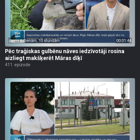
pirms 6 dienām, 10 stundām
00:01:44
Pēc traģiskas gulbēnu nāves iedzīvotāji rosina
aizliegt makšķerēt Māras dīķī
411. epizode