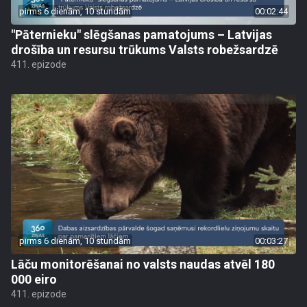
pirms 6 dienām, 10 stundām
00:02:44
"Pāternieku" slēgšanas pamatojums – Latvijas
drošība un resursu trūkums Valsts robežsardzē
411. epizode
pirms 6 dienām, 10 stundām
00:03:27
Lāču monitorēšanai no valsts naudas atvēl 180
000 eiro
411. epizode