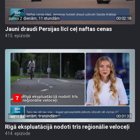
pirms 2 dienām, 11 stundām
00:02:18
Jauni draudi Persijas līcī ceļ naftas cenas
415. epizode
pirms 3 dienām, 9 stundām
00:01:35
Rīgā ekspluatācijā nodoti trīs reģionālie veloceļi
414. epizode