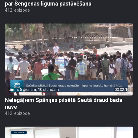
par Šengenas līguma pastāvēšanu
412. epizode
pirms 5 dienām, 10 stundām
00:02:10
Nelegāļiem Spānijas pilsētā Seutā draud bada
nāve
412. epizode