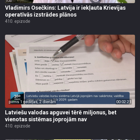
Vladimirs Osečkins: Latvija ir iekļauta Krievijas
operatīvās izstrādes plānos
410. epizode
pirms 1 nedēļas, 2 dienām
00:02:21
Latviešu valodas apguvei tērē miljonus, bet
vienotas sistēmas joprojām nav
410. epizode