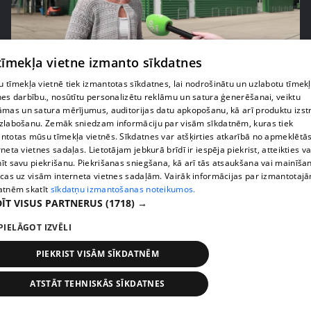
 tīmekļa vietne izmanto sīkdatnes
pirms 1 nedēļas, 3 dienām
00:05:05
 tīmekļa vietnē tiek izmantotas sīkdatnes, lai nodrošinātu un uzlabotu tīmek
Melleņu zelta drudzis: kas nosaka iepirkuma
nes darbību., nosūtītu personalizētu reklāmu un satura ģenerēšanai, veiktu
cenu?
āmas un satura mērījumus, auditorijas datu apkopošanu, kā arī produktu izst
409. epizode
zlabošanu. Zemāk sniedzam informāciju par visām sīkdatnēm, kuras tiek
ntotas mūsu tīmekļa vietnēs. Sīkdatnes var atšķirties atkarībā no apmeklētā
rneta vietnes sadaļas. Lietotājam jebkurā brīdī ir iespēja piekrist, atteikties va
īt savu piekrišanu. Piekrišanas sniegšana, kā arī tās atsaukšana vai mainīša
ecas uz visām interneta vietnes sadaļām. Vairāk informācijas par izmantotaj
atnēm skatīt
sīkdatņu izmantošanas noteikumos.
ĪT VISUS PARTNERUS
(1718) →
PIELĀGOT IZVĒLI
PIEKRIST VISĀM SĪKDATNĒM
ATSTĀT TEHNISKĀS SĪKDATNES
pirms 1 nedēļas, 3 dienām
00:02:49