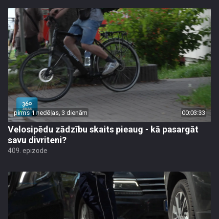
pirms 1 nedēļas, 3 dienām
00:03:33
Velosipēdu zādzību skaits pieaug - kā pasargāt
savu divriteni?
409. epizode