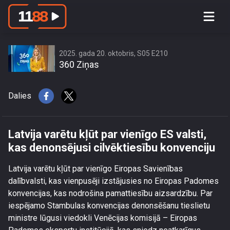
Latvija varētu kļūt par vienīgo ES
valsti, kas denonsējusi cilvēktiesību
konvenciju
2025. gada 20. oktobris, S05 E210
360 Ziņas
Dalies
Latvija varētu kļūt par vienīgo ES valsti,
kas denonsējusi cilvēktiesību konvenciju
Latvija varētu kļūt par vienīgo Eiropas Savienības
dalībvalsti, kas vienpusēji izstājusies no Eiropas Padomes
konvencijas, kas nodrošina pamattiesību aizsardzību. Par
iespējamo Stambulas konvencijas denonsēšanu tieslietu
ministre lūgusi viedokli Venēcijas komisijā – Eiropas