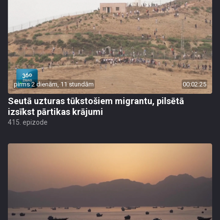
pirms 2 dienām, 11 stundām
00:02:25
Seutā uzturas tūkstošiem migrantu, pilsētā
izsīkst pārtikas krājumi
415. epizode