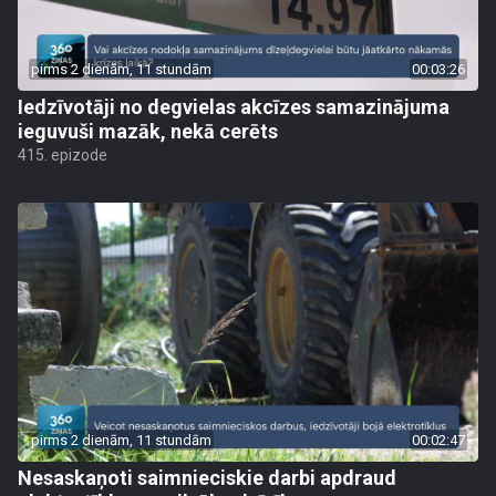
pirms 2 dienām, 11 stundām
00:03:26
Iedzīvotāji no degvielas akcīzes samazinājuma
ieguvuši mazāk, nekā cerēts
415. epizode
pirms 2 dienām, 11 stundām
00:02:47
Nesaskaņoti saimnieciskie darbi apdraud