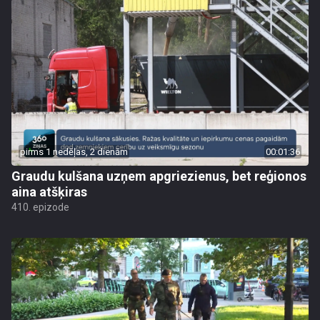
pirms 1 nedēļas, 2 dienām
00:01:36
Graudu kulšana uzņem apgriezienus, bet reģionos
aina atšķiras
410. epizode