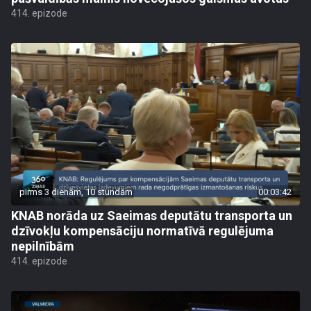
414. epizode
pirms 3 dienām, 10 stundām
00:03:42
KNAB norāda uz Saeimas deputātu transporta un
dzīvokļu kompensāciju normatīvā regulējuma
nepilnībām
414. epizode