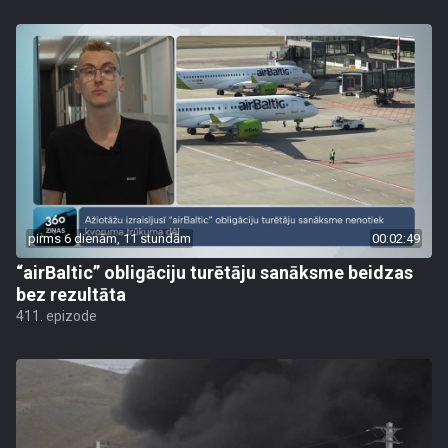
pirms 6 dienām, 11 stundām
00:02:49
“airBaltic” obligāciju turētāju sanāksme beidzas
bez rezultāta
411. epizode