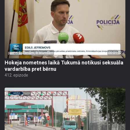
pirms 5 dienām, 8 stundām
00:01:02
Hokeja nometnes laikā Tukumā notikusi seksuāla
vardarbība pret bērnu
412. epizode