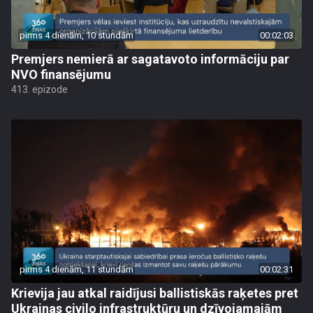
pirms 4 dienām, 10 stundām
00:02:03
Premjers nemierā ar sagatavoto informāciju par
NVO finansējumu
413. epizode
pirms 4 dienām, 11 stundām
00:02:31
Krievija jau atkal raidījusi ballistiskās raķetes pret
Ukrainas civilo infrastruktūru un dzīvojamajām