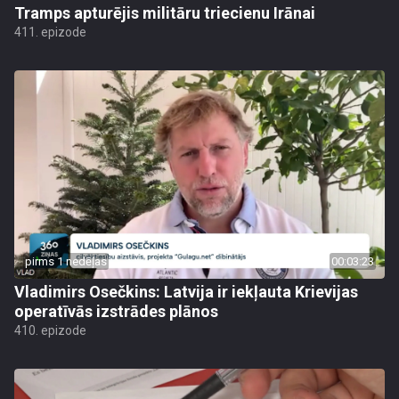
Tramps apturējis militāru triecienu Irānai
411. epizode
pirms 1 nedēļas
00:03:23
Vladimirs Osečkins: Latvija ir iekļauta Krievijas
operatīvās izstrādes plānos
410. epizode