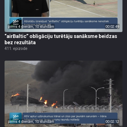
pirms 4 dienām, 10 stundām
00:02:49
“airBaltic” obligāciju turētāju sanāksme beidzas
bez rezultāta
411. epizode
pirms 4 dienām, 10 stundām
00:02:12