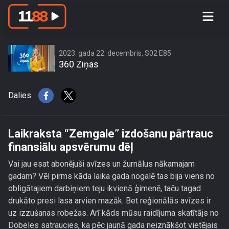
Laikraksta “Zemgale” izdošanu
pārtrauc finansiālu apsvērumu dēļ
2023. gada 22. decembris, S02 E85
360 Ziņas
Dalies
Laikraksta “Zemgale” izdošanu pārtrauc
finansiālu apsvērumu dēļ
Vai jau esat abonējuši avīzes un žurnālus nākamajam
gadam? Vēl pirms kāda laika gada nogalē tas bija viens no
obligātajiem darbiņiem teju ikvienā ģimenē, taču tagad
drukāto presi lasa arvien mazāk. Bet reģionālās avīzes ir
uz izzušanas robežas. Arī kāds mūsu raidījuma skatītājs no
Dobeles satraucies, ka pēc jaunā gada neiznākšot vietējais