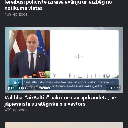
Iereibusi policiste izraisa avāriju un aizbēg no
notikuma vietas
409. epizode
pirms 1 nedēļas, 1 dienas
00:02:27
Valdība: “airBaltic” nākotne nav apdraudēta, bet
jāpiesaista stratēģiskais investors
409. epizode