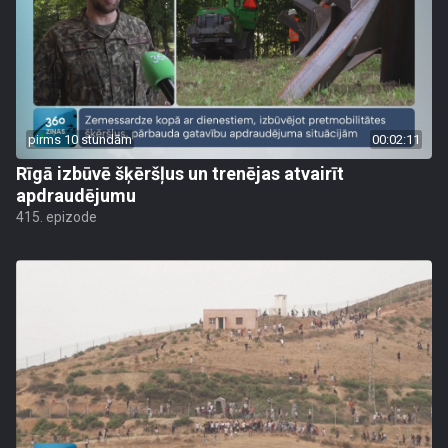
pirms 10 stundām
00:02:11
Rīgā izbūvē šķēršļus un trenējas atvairīt
apdraudējumu
415. epizode