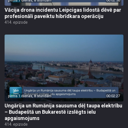
pirms 1 dienas, 8 stundām
00:02:56
Vācija drona incidentu Leipcigas lidostā dēvē par
profesionāli paveiktu hibrīdkara operāciju
414. epizode
pirms 1 dienas, 8 stundām
00:02:27
Ungārija un Rumānija sausuma dēļ taupa elektrību
– Budapeštā un Bukarestē izslēgts ielu
apgaismojums
414. epizode