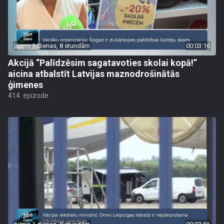
pirms 1 dienas, 8 stundām
00:03:16
Akcijā “Palīdzēsim sagatavoties skolai kopā!”
aicina atbalstīt Latvijas maznodrošinātās
ģimenes
414. epizode