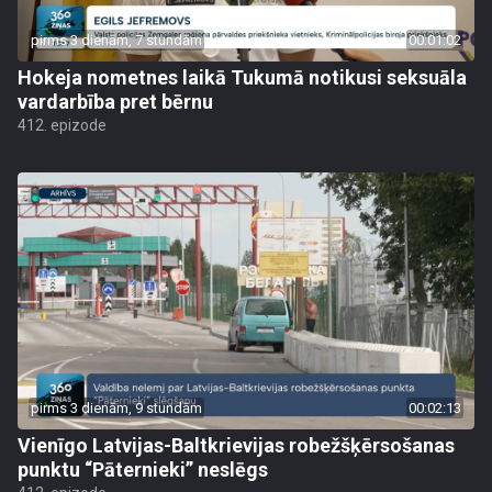
pirms 3 dienām, 7 stundām
00:01:02
Hokeja nometnes laikā Tukumā notikusi seksuāla
vardarbība pret bērnu
412. epizode
pirms 3 dienām, 9 stundām
00:02:13
Vienīgo Latvijas-Baltkrievijas robežšķērsošanas
punktu “Pāternieki” neslēgs