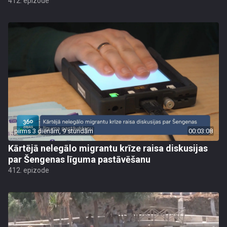
412. epizode
pirms 3 dienām, 9 stundām
00:03:08
Kārtējā nelegālo migrantu krīze raisa diskusijas
par Šengenas līguma pastāvēšanu
412. epizode