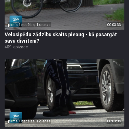
pirms 1 nedēļas, 1 dienas
00:03:33
Velosipēdu zādzību skaits pieaug - kā pasargāt
savu divriteni?
409. epizode
pirms 1 nedēļas, 1 dienas
00:03:39