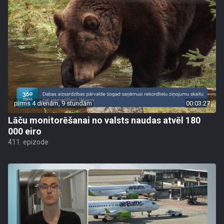
pirms 4 dienām, 9 stundām
00:03:27
Lāču monitorēšanai no valsts naudas atvēl 180
000 eiro
411. epizode