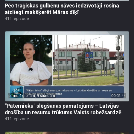
Pēc traģiskas gulbēnu nāves iedzīvotāji rosina
aizliegt makšķerēt Māras dīķī
411. epizode
pirms 4 dienām, 9 stundām
00:02:44
"Pāternieku" slēgšanas pamatojums – Latvijas
drošība un resursu trūkums Valsts robežsardzē
411. epizode