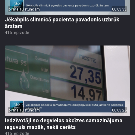
pirms 10 stundām
00:03:33
Jēkabpils slimnīcā pacienta pavadonis uzbrūk
ārstam
415. epizode
pirms 10 stundām
00:03:26
Iedzīvotāji no degvielas akcīzes samazinājuma
ieguvuši mazāk, nekā cerēts
415. epizode