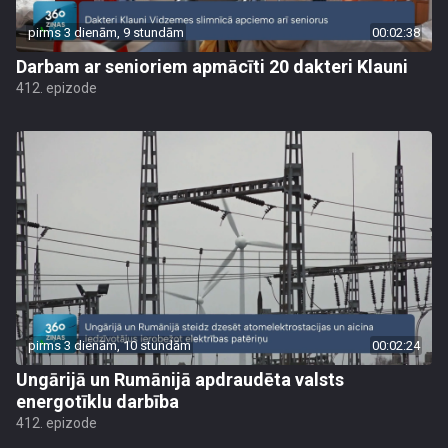
pirms 3 dienām, 9 stundām
00:02:38
Darbam ar senioriem apmācīti 20 dakteri Klauni
412. epizode
pirms 3 dienām, 10 stundām
00:02:24
Ungārijā un Rumānijā apdraudēta valsts
energotīklu darbība
412. epizode