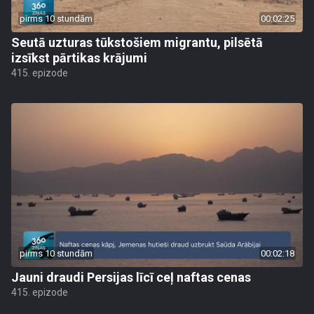
pirms 10 stundām
00:02:25
Seutā uzturas tūkstošiem migrantu, pilsētā
izsīkst pārtikas krājumi
415. epizode
pirms 10 stundām
00:02:18
Jauni draudi Persijas līcī ceļ naftas cenas
415. epizode