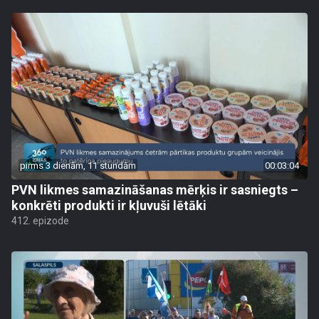
pirms 3 dienām, 11 stundām
00:03:04
PVN likmes samazināšanas mērķis ir sasniegts –
konkrēti produkti ir kļuvuši lētāki
412. epizode