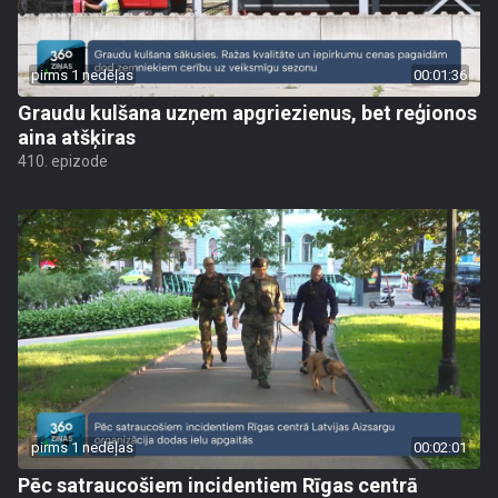
pirms 1 nedēļas
00:01:36
Graudu kulšana uzņem apgriezienus, bet reģionos
aina atšķiras
410. epizode
pirms 1 nedēļas
00:02:01
Pēc satraucošiem incidentiem Rīgas centrā