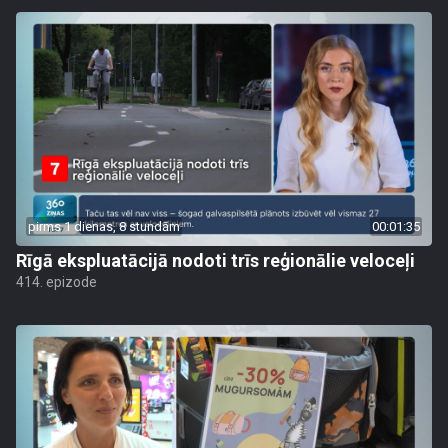
pirms 1 dienas, 8 stundām
00:01:35
Rīgā ekspluatācijā nodoti trīs reģionālie veloceļi
414. epizode