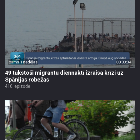
pirms 1 nedēļas
00:03:34
49 tūkstoši migrantu diennaktī izraisa krīzi uz
Spānijas robežas
410. epizode