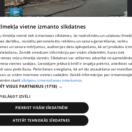
pirms 1 nedēļas, 1 dienas
00:01:58
 tīmekļa vietne izmanto sīkdatnes
Ukrainā piedzīvots viens no pēdējā laika
lielākajiem Krievijas uzbrukumiem
 tīmekļa vietnē tiek izmantotas sīkdatnes, lai nodrošinātu un uzlabotu tīmek
409. epizode
nes darbību., nosūtītu personalizētu reklāmu un satura ģenerēšanai, veiktu
āmas un satura mērījumus, auditorijas datu apkopošanu, kā arī produktu izst
zlabošanu. Zemāk sniedzam informāciju par visām sīkdatnēm, kuras tiek
ntotas mūsu tīmekļa vietnēs. Sīkdatnes var atšķirties atkarībā no apmeklētā
rneta vietnes sadaļas. Lietotājam jebkurā brīdī ir iespēja piekrist, atteikties va
īt savu piekrišanu. Piekrišanas sniegšana, kā arī tās atsaukšana vai mainīša
ecas uz visām interneta vietnes sadaļām. Vairāk informācijas par izmantotaj
atnēm skatīt
sīkdatņu izmantošanas noteikumos.
ĪT VISUS PARTNERUS
(1718) →
PIELĀGOT IZVĒLI
PIEKRIST VISĀM SĪKDATNĒM
pirms 1 nedēļas, 1 dienas
00:05:05
ATSTĀT TEHNISKĀS SĪKDATNES
Melleņu zelta drudzis: kas nosaka iepirkuma