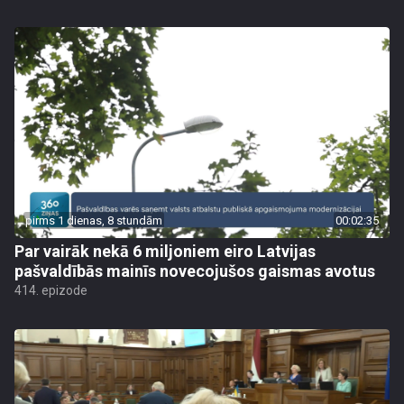
pirms 1 dienas, 8 stundām
00:02:35
Par vairāk nekā 6 miljoniem eiro Latvijas
pašvaldībās mainīs novecojušos gaismas avotus
414. epizode