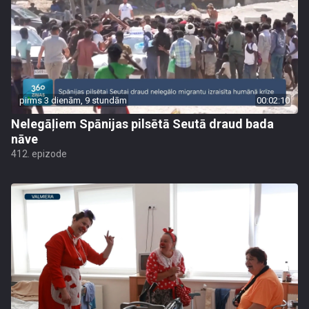
pirms 3 dienām, 9 stundām
00:02:10
Nelegāļiem Spānijas pilsētā Seutā draud bada
nāve
412. epizode