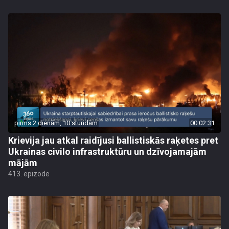
pirms 2 dienām, 10 stundām
00:02:31
Krievija jau atkal raidījusi ballistiskās raķetes pret
Ukrainas civilo infrastruktūru un dzīvojamajām
mājām
413. epizode