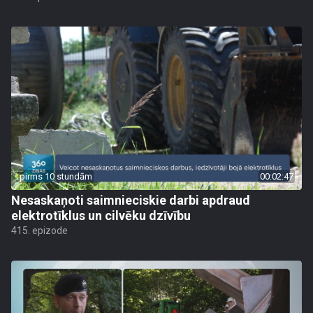
pirms 10 stundām
00:02:47
Nesaskaņoti saimnieciskie darbi apdraud
elektrotīklus un cilvēku dzīvību
415. epizode