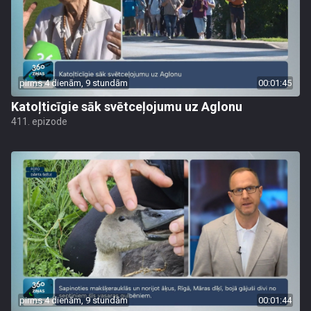
pirms 4 dienām, 9 stundām
00:01:45
Katoļticīgie sāk svētceļojumu uz Aglonu
411. epizode
pirms 4 dienām, 9 stundām
00:01:44