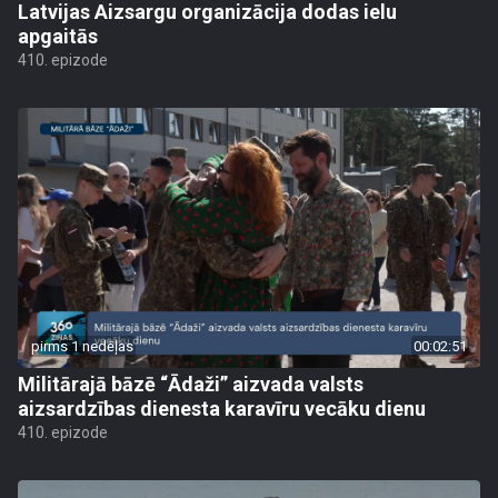
Latvijas Aizsargu organizācija dodas ielu
apgaitās
410. epizode
pirms 1 nedēļas
00:02:51
Militārajā bāzē “Ādaži” aizvada valsts
aizsardzības dienesta karavīru vecāku dienu
410. epizode