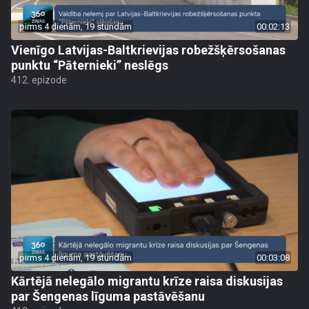
pirms 4 dienām, 19 stundām
00:02:13
Vienīgo Latvijas-Baltkrievijas robežšķērsošanas
punktu “Pāternieki” neslēgs
412. epizode
pirms 4 dienām, 19 stundām
00:03:08
Kārtējā nelegālo migrantu krīze raisa diskusijas
par Šengenas līguma pastāvēšanu