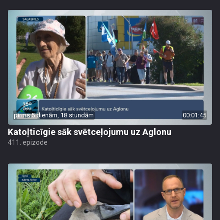
pirms 5 dienām, 18 stundām
00:01:45
Katoļticīgie sāk svētceļojumu uz Aglonu
411. epizode