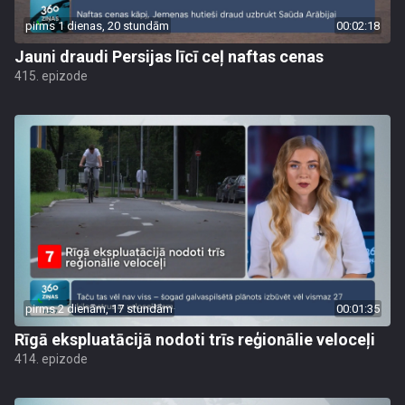
pirms 1 dienas, 20 stundām
00:02:18
Jauni draudi Persijas līcī ceļ naftas cenas
415. epizode
pirms 2 dienām, 17 stundām
00:01:35
Rīgā ekspluatācijā nodoti trīs reģionālie veloceļi
414. epizode