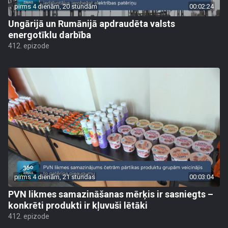
pirms 4 dienām, 20 stundām
00:02:24
Ungārijā un Rumānijā apdraudēta valsts
energotīklu darbība
412. epizode
pirms 4 dienām, 21 stundas
00:03:04
PVN likmes samazināšanas mērķis ir sasniegts –
konkrēti produkti ir kļuvuši lētāki
412. epizode