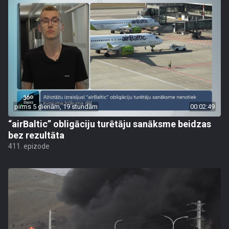
pirms 5 dienām, 19 stundām
00:02:49
“airBaltic” obligāciju turētāju sanāksme beidzas
bez rezultāta
411. epizode