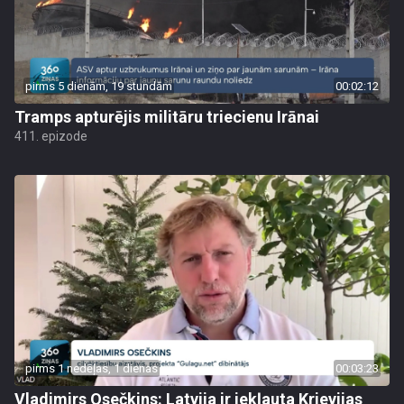
pirms 5 dienām, 19 stundām
00:02:12
Tramps apturējis militāru triecienu Irānai
411. epizode
pirms 1 nedēļas, 1 dienas
00:03:23
Vladimirs Osečkins: Latvija ir iekļauta Krievijas