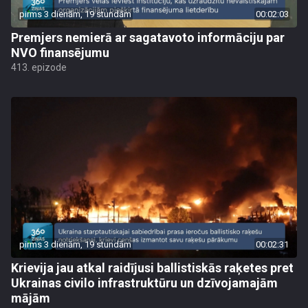
pirms 3 dienām, 19 stundām
00:02:03
Premjers nemierā ar sagatavoto informāciju par
NVO finansējumu
413. epizode
pirms 3 dienām, 19 stundām
00:02:31
Krievija jau atkal raidījusi ballistiskās raķetes pret
Ukrainas civilo infrastruktūru un dzīvojamajām
mājām