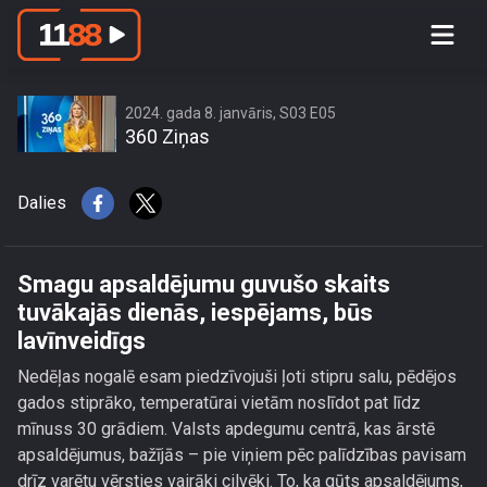
Smagu apsaldējumu guvušo skaits
tuvākajās dienās, iespējams, būs
lavīnveidīgs
2024. gada 8. janvāris, S03 E05
360 Ziņas
Dalies
Smagu apsaldējumu guvušo skaits
tuvākajās dienās, iespējams, būs
lavīnveidīgs
Nedēļas nogalē esam piedzīvojuši ļoti stipru salu, pēdējos
gados stiprāko, temperatūrai vietām noslīdot pat līdz
mīnuss 30 grādiem. Valsts apdegumu centrā, kas ārstē
apsaldējumus, bažījās – pie viņiem pēc palīdzības pavisam
drīz varētu vērsties vairāki cilvēki. To, ka gūts apsaldējums,