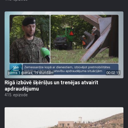
pirms 1 dienas, 19 stundām
00:02:11
Rīgā izbūvē šķēršļus un trenējas atvairīt
apdraudējumu
415. epizode