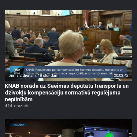
pirms 2 dienām, 18 stundām
00:03:42
KNAB norāda uz Saeimas deputātu transporta un
dzīvokļu kompensāciju normatīvā regulējuma
nepilnībām
414. epizode