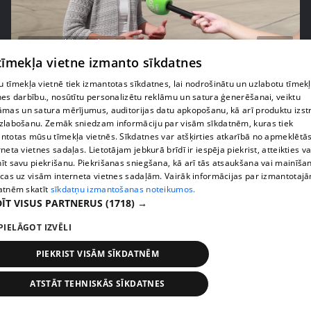
pirms 1 nedēļas, 2 dienām
00:05:05
 tīmekļa vietne izmanto sīkdatnes
Melleņu zelta drudzis: kas nosaka iepirkuma
cenu?
 tīmekļa vietnē tiek izmantotas sīkdatnes, lai nodrošinātu un uzlabotu tīmek
nes darbību., nosūtītu personalizētu reklāmu un satura ģenerēšanai, veiktu
409. epizode
āmas un satura mērījumus, auditorijas datu apkopošanu, kā arī produktu izst
zlabošanu. Zemāk sniedzam informāciju par visām sīkdatnēm, kuras tiek
ntotas mūsu tīmekļa vietnēs. Sīkdatnes var atšķirties atkarībā no apmeklētā
rneta vietnes sadaļas. Lietotājam jebkurā brīdī ir iespēja piekrist, atteikties va
īt savu piekrišanu. Piekrišanas sniegšana, kā arī tās atsaukšana vai mainīša
ecas uz visām interneta vietnes sadaļām. Vairāk informācijas par izmantotaj
atnēm skatīt
sīkdatņu izmantošanas noteikumos.
ĪT VISUS PARTNERUS
(1718) →
PIELĀGOT IZVĒLI
PIEKRIST VISĀM SĪKDATNĒM
pirms 1 nedēļas, 2 dienām
00:02:49
ATSTĀT TEHNISKĀS SĪKDATNES
Ogas un sēnes šogad dārgākas, bet uzpirkšanas