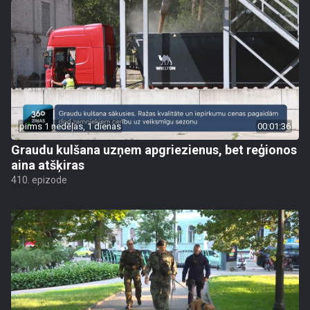
pirms 1 nedēļas, 1 dienas
00:01:36
Graudu kulšana uzņem apgriezienus, bet reģionos
aina atšķiras
410. epizode