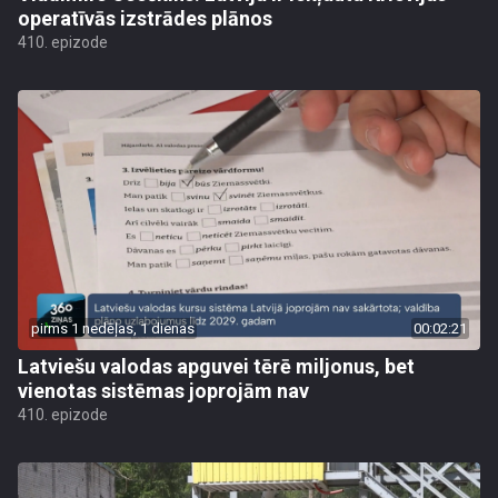
operatīvās izstrādes plānos
410. epizode
pirms 1 nedēļas, 1 dienas
00:02:21
Latviešu valodas apguvei tērē miljonus, bet
vienotas sistēmas joprojām nav
410. epizode