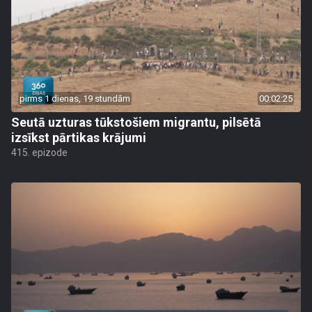
pirms 1 dienas, 19 stundām
00:02:25
Seutā uzturas tūkstošiem migrantu, pilsētā
izsīkst pārtikas krājumi
415. epizode