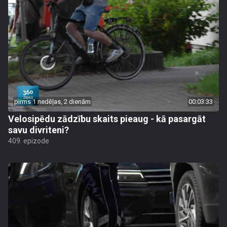
pirms 1 nedēļas, 2 dienām
00:03:33
Velosipēdu zādzību skaits pieaug - kā pasargāt
savu divriteni?
409. epizode