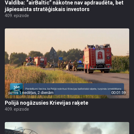
Valdība: “airBaltic” nākotne nav apdraudēta, bet
jāpiesaista stratēģiskais investors
409. epizode
pirms 1 nedēļas, 2 dienām
00:01:59
Polijā nogāzusies Krievijas raķete
409. epizode