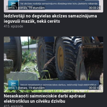
pirms 1 dienas, 19 stundām
00:03:26
Iedzīvotāji no degvielas akcīzes samazinājuma
ieguvuši mazāk, nekā cerēts
415. epizode
pirms 1 dienas, 19 stundām
00:02:47
Nesaskaņoti saimnieciskie darbi apdraud
elektrotīklus un cilvēku dzīvību
415. epizode