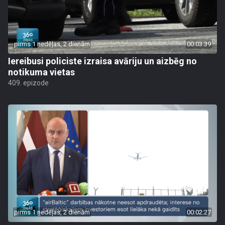
pirms 1 nedēļas, 2 dienām
00:03:39
Iereibusi policiste izraisa avāriju un aizbēg no
notikuma vietas
409. epizode
pirms 1 nedēļas, 2 dienām
00:02:27