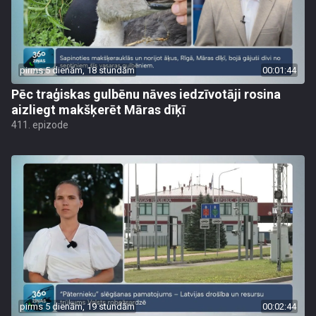
pirms 5 dienām, 18 stundām
00:01:44
Pēc traģiskas gulbēnu nāves iedzīvotāji rosina
aizliegt makšķerēt Māras dīķī
411. epizode
pirms 5 dienām, 19 stundām
00:02:44