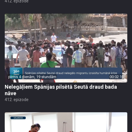
412. epizode
pirms 4 dienām, 19 stundām
00:02:10
Nelegāļiem Spānijas pilsētā Seutā draud bada
nāve
412. epizode