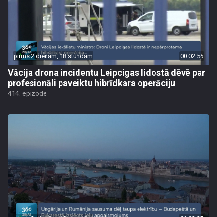
pirms 2 dienām, 18 stundām
00:02:56
Vācija drona incidentu Leipcigas lidostā dēvē par
profesionāli paveiktu hibrīdkara operāciju
414. epizode