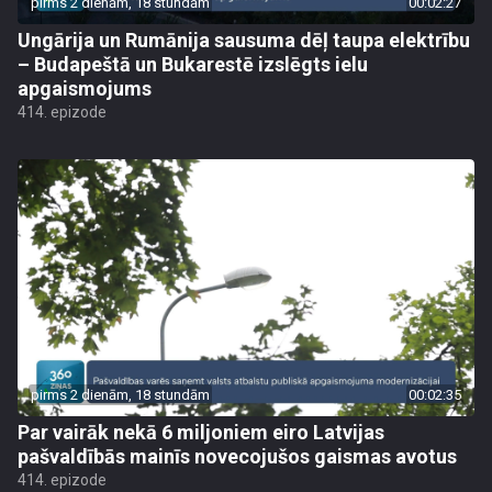
pirms 2 dienām, 18 stundām
00:02:27
Ungārija un Rumānija sausuma dēļ taupa elektrību
– Budapeštā un Bukarestē izslēgts ielu
apgaismojums
414. epizode
pirms 2 dienām, 18 stundām
00:02:35
Par vairāk nekā 6 miljoniem eiro Latvijas
pašvaldībās mainīs novecojušos gaismas avotus
414. epizode