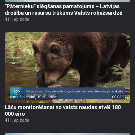
"Pāternieku" slēgšanas pamatojums – Latvijas
drošība un resursu trūkums Valsts robežsardzē
411. epizode
pirms 5 dienām, 19 stundām
00:03:27
Lāču monitorēšanai no valsts naudas atvēl 180
000 eiro
411. epizode