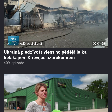
pirms 1 nedēļas, 2 dienām
00:01:58
Ukrainā piedzīvots viens no pēdējā laika
lielākajiem Krievijas uzbrukumiem
409. epizode