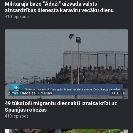
Militārajā bāzē “Ādaži” aizvada valsts
aizsardzības dienesta karavīru vecāku dienu
410. epizode
pirms 1 nedēļas, 1 dienas
00:03:34
49 tūkstoši migrantu diennaktī izraisa krīzi uz
Spānijas robežas
410. epizode