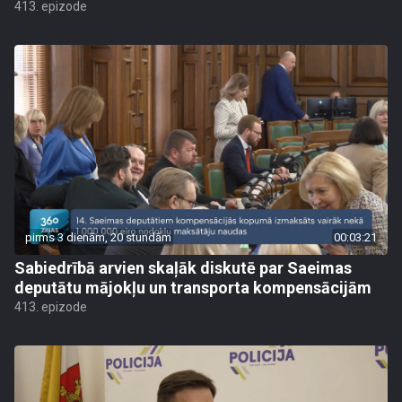
413. epizode
pirms 3 dienām, 20 stundām
00:03:21
Sabiedrībā arvien skaļāk diskutē par Saeimas
deputātu mājokļu un transporta kompensācijām
413. epizode