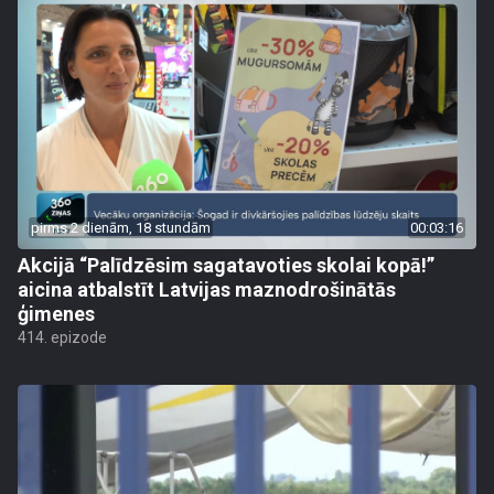
pirms 2 dienām, 18 stundām
00:03:16
Akcijā “Palīdzēsim sagatavoties skolai kopā!”
aicina atbalstīt Latvijas maznodrošinātās
ģimenes
414. epizode