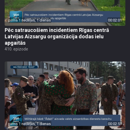
pirms 1 nedēļas, 1 dienas
00:02:01
Pēc satraucošiem incidentiem Rīgas centrā
Latvijas Aizsargu organizācija dodas ielu
apgaitās
410. epizode
pirms 1 nedēļas, 1 dienas
00:02:51