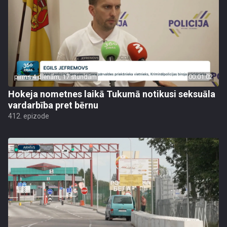
pirms 4 dienām, 17 stundām
00:01:02
Hokeja nometnes laikā Tukumā notikusi seksuāla
vardarbība pret bērnu
412. epizode