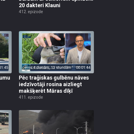
412. epizode
01:45
pirms 4 dienām, 13 stundām
00:01:44
ojumu
Pēc traģiskas gulbēnu nāves
iedzīvotāji rosina aizliegt
makšķerēt Māras dīķī
411. epizode