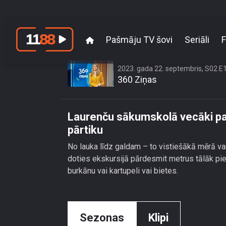
Pašmāju TV šovi
Seriāli
F
Laurenču sākumsko
2023. gada 22. septembris, S02 E
360 Ziņas
Laurenču sākumskolā vecāki panā
pārtiku
No lauka līdz galdam – to vistiešākā mērā va
doties ekskursijā pārdesmit metrus tālāk pie 
burkānu vai kartupeli vai bietes.
Sezonas
Klipi