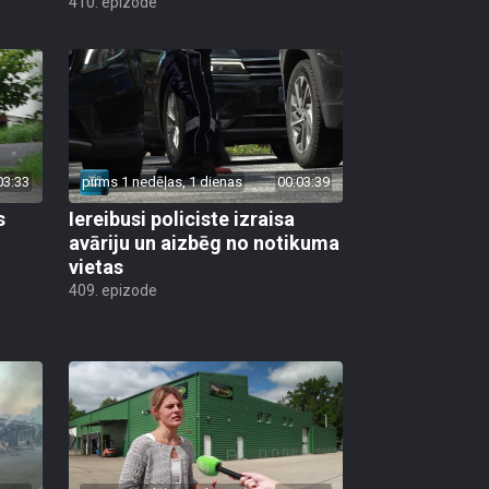
03:33
pirms 1 nedēļas, 1 dienas
00:03:39
s
Iereibusi policiste izraisa
avāriju un aizbēg no notikuma
vietas
409. epizode
01:58
pirms 1 nedēļas, 1 dienas
00:05:05