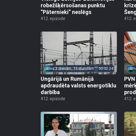
“Pāternieki” neslēgs
Šeng
412. epizode
412. 
pirms 3 dienām, 15 stundām
00:02:24
pirm
Ungārijā un Rumānijā
PVN 
apdraudēta valsts energotīklu
mērķ
darbība
produ
412. epizode
412. 