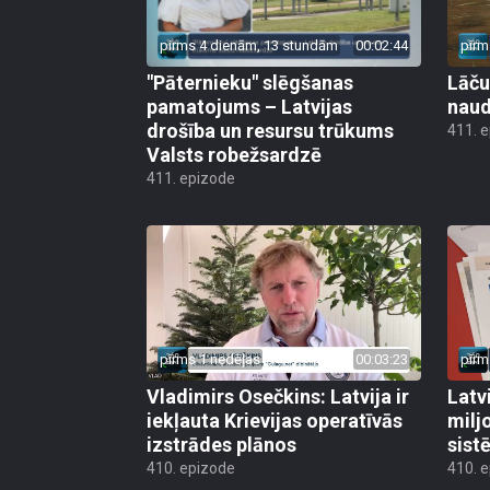
pirms 4 dienām, 13 stundām
00:02:44
pirm
"Pāternieku" slēgšanas
Lāču
pamatojums – Latvijas
naud
drošība un resursu trūkums
411. 
Valsts robežsardzē
411. epizode
pirms 1 nedēļas
00:03:23
pirm
Vladimirs Osečkins: Latvija ir
Latv
iekļauta Krievijas operatīvās
milj
izstrādes plānos
sist
410. epizode
410. 