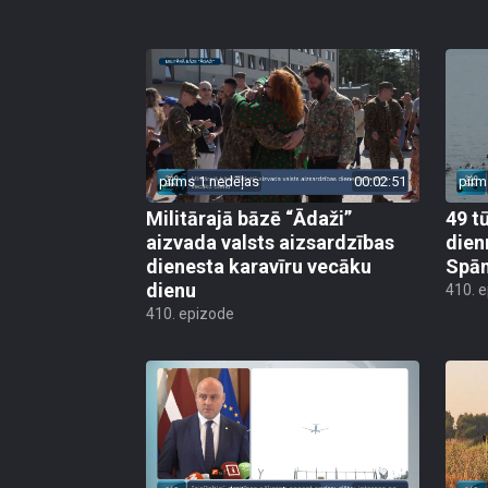
pirms 1 nedēļas
00:02:51
pirm
Militārajā bāzē “Ādaži”
49 t
aizvada valsts aizsardzības
dien
dienesta karavīru vecāku
Spān
dienu
410. 
410. epizode
pirms 1 nedēļas, 1 dienas
00:02:27
pirm