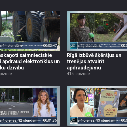
s 14 stundām
00:02:47
pirms 14 stundām
00:
skaņoti saimnieciskie
Rīgā izbūvē šķēršļus un
i apdraud elektrotīklus un
trenējas atvairīt
ēku dzīvību
apdraudējumu
epizode
415. epizode
s 1 dienas, 12 stundām
00:01:35
pirms 1 dienas, 13 stundām
00:
 ekspluatācijā nodoti trīs
Akcijā “Palīdzēsim