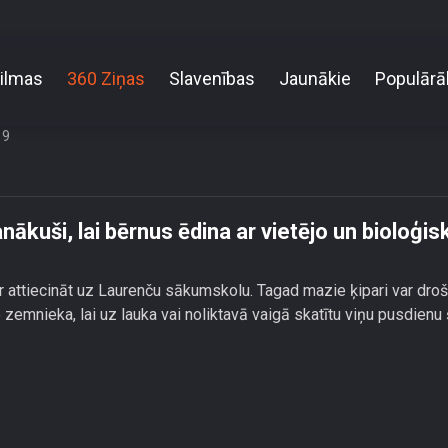
ilmas
360 Ziņas
Slavenības
Jaunākie
Populārā
lā vecāki panākuši, lai bērnus ēdina ar vietējo un 
19
kuši, lai bērnus ēdina ar vietējo un bioloģis
r attiecināt uz Laurenču sākumskolu. Tagad mazie ķipari var droš
zemnieka, lai uz lauka vai noliktavā vaigā skatītu viņu pusdienu 