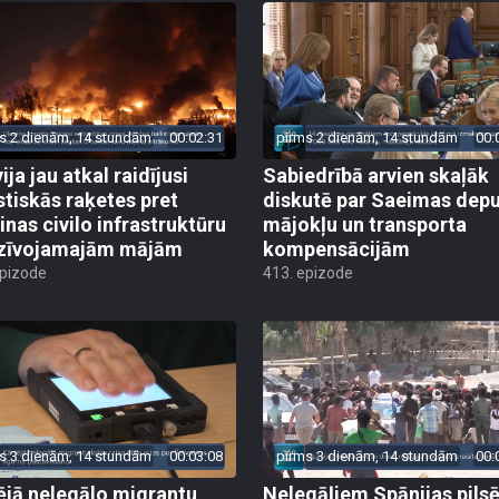
s 2 dienām, 14 stundām
00:02:31
pirms 2 dienām, 14 stundām
00:
ija jau atkal raidījusi
Sabiedrībā arvien skaļāk
istiskās raķetes pret
diskutē par Saeimas dep
inas civilo infrastruktūru
mājokļu un transporta
zīvojamajām mājām
kompensācijām
epizode
413. epizode
s 3 dienām, 14 stundām
00:03:08
pirms 3 dienām, 14 stundām
00:
ējā nelegālo migrantu
Nelegāļiem Spānijas pils
e raisa diskusijas par
Seutā draud bada nāve