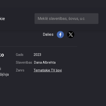
kie
Meklē slavenības, šovus, u.c.
bioloģisko pārtiku
Dalies
ko
Gads
2023
Slavenības
Dana Albrehta
i
Žanrs
Tematiskie TV šovi
šķīvja