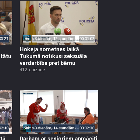
03:21
pirms 3 dienām, 12 stundām
00:01:02
Hokeja nometnes laikā
utātu
Tukumā notikusi seksuāla
vardarbība pret bērnu
412. epizode
02:10
pirms 3 dienām, 14 stundām
00:02:38
ētā
Darbam ar senioriem apmācīti
20 dakteri Klauni