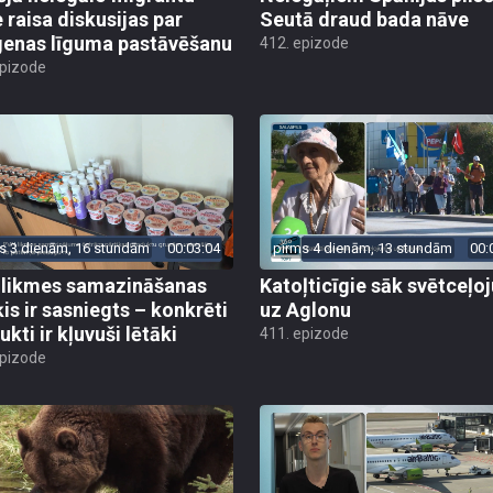
enas līguma pastāvēšanu
412. epizode
epizode
s 3 dienām, 16 stundām
00:03:04
pirms 4 dienām, 13 stundām
00:
likmes samazināšanas
Katoļticīgie sāk svētceļ
is ir sasniegts – konkrēti
uz Aglonu
kti ir kļuvuši lētāki
411. epizode
epizode