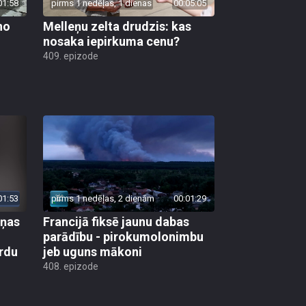
no
Melleņu zelta drudzis: kas
nosaka iepirkuma cenu?
409. epizode
01:53
pirms 1 nedēļas, 2 dienām
00:01:29
aņas
Francijā fiksē jaunu dabas
parādību - pirokumolonimbu
rdu
jeb uguns mākoni
408. epizode