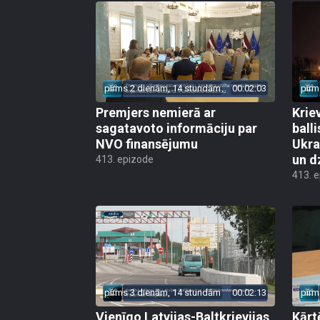
pirms 2 dienām, 14 stundām
00:02:03
pirm
Premjers nemierā ar
Kriev
sagatavoto informāciju par
ball
NVO finansējumu
Ukra
un d
413. epizode
413. 
pirms 3 dienām, 14 stundām
00:02:13
pirm
Vienīgo Latvijas-Baltkrievijas
Kārt
robežšķērsošanas punktu
krīz