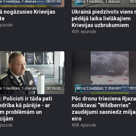
jā nogāzusies Krievijas
Ukrainā piedzīvots viens 
te
pēdējā laika lielākajiem
Krievijas uzbrukumiem
epizode
409. epizode
s 1 nedēļas, 1 dienas
00:16:02
pirms 1 nedēļas, 2 dienām
00:
 Policisti ir tāda pati
Pēc dronu trieciena Rjaz
edrība kā pārējie - ar
noliktavai “Wildberries”
ām problēmām un
zaudējumi sasniedz milja
cijām
eiro
epizode
408. epizode