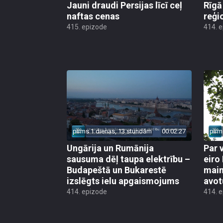
naftas cenas
reģi
415. epizode
414. 
pirms 1 dienas, 13 stundām
00:02:27
pirm
Ungārija un Rumānija
Par 
sausuma dēļ taupa elektrību –
eiro
Budapeštā un Bukarestē
main
izslēgts ielu apgaismojums
avot
414. epizode
414. 