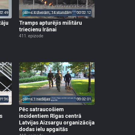
02:49
pirms 4 dienām, 14 stundām
00:02:12
tāju
Tramps apturējis militāru
triecienu Irānai
411. epizode
01:36
pirms 1 nedēļas
00:02:01
Pēc satraucošiem
s
incidentiem Rīgas centrā
Latvijas Aizsargu organizācija
dodas ielu apgaitās
410. epizode