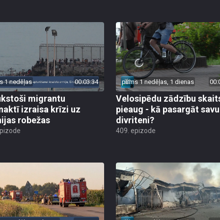
s 1 nedēļas
00:03:34
pirms 1 nedēļas, 1 dienas
00:
ūkstoši migrantu
Velosipēdu zādzību skait
naktī izraisa krīzi uz
pieaug - kā pasargāt savu
ijas robežas
divriteni?
epizode
409. epizode
s 1 nedēļas, 1 dienas
00:01:59
pirms 1 nedēļas, 1 dienas
00: