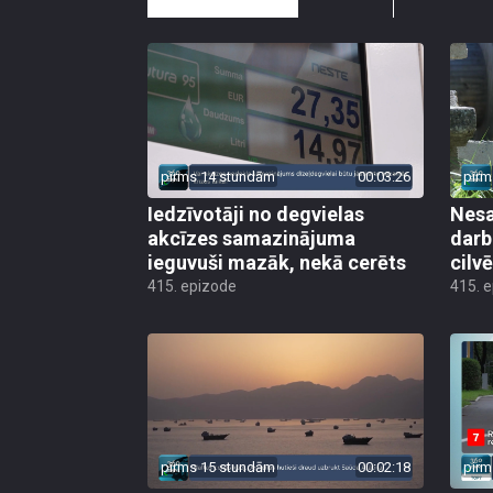
pirms 14 stundām
00:03:26
pirm
Iedzīvotāji no degvielas
Nesa
akcīzes samazinājuma
darb
ieguvuši mazāk, nekā cerēts
cilv
415. epizode
415. 
pirms 15 stundām
00:02:18
pirm
Jauni draudi Persijas līcī ceļ
Rīgā