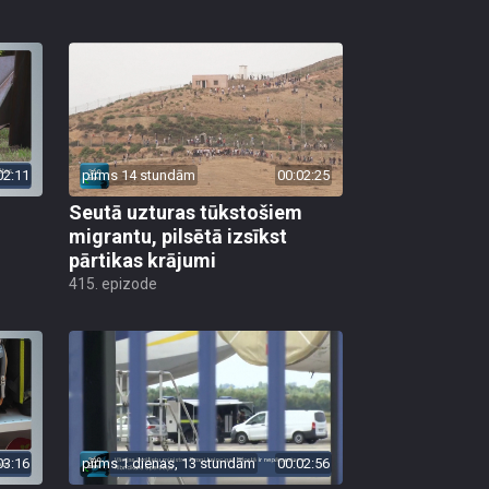
02:11
pirms 14 stundām
00:02:25
Seutā uzturas tūkstošiem
migrantu, pilsētā izsīkst
pārtikas krājumi
415. epizode
03:16
pirms 1 dienas, 13 stundām
00:02:56
Vācija drona incidentu