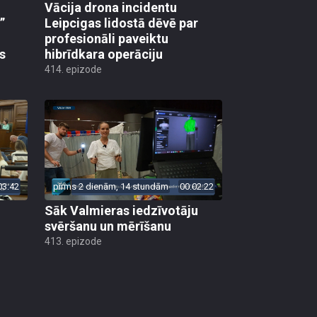
”
Leipcigas lidostā dēvē par
profesionāli paveiktu
s
hibrīdkara operāciju
414. epizode
03:42
pirms 2 dienām, 14 stundām
00:02:22
Sāk Valmieras iedzīvotāju
svēršanu un mērīšanu
413. epizode