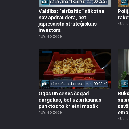
Valdība: “airBaltic” nākotne
Poli
nav apdraudēta, bet
raķe
jāpiesaista stratēģiskais
409. 
investors
409. epizode
pirms 1 nedēļas, 1 dienas
00:02:49
pirm
Ogas un sēnes šogad
Ruks:
dārgākas, bet uzpirkšanas
sabi
punktos to krietni mazāk
sav
emo
409. epizode
409. 