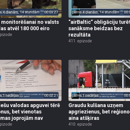
s 4 dienām, 14 stundām
00:03:27
pirms 4 dienām, 14 stundām
00:
 monitorēšanai no valsts
“airBaltic” obligāciju turē
as atvēl 180 000 eiro
sanāksme beidzas bez
rezultāta
epizode
411. epizode
s 1 nedēļas
00:02:21
pirms 1 nedēļas
00:
iešu valodas apguvei tērē
Graudu kulšana uzņem
onus, bet vienotas
apgriezienus, bet reģiono
ēmas joprojām nav
aina atšķiras
epizode
410. epizode