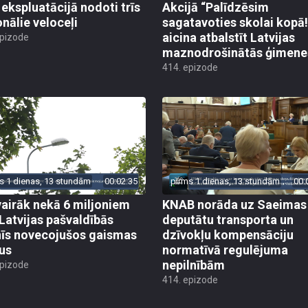
onālie veloceļi
sagatavoties skolai kopā!
aicina atbalstīt Latvijas
epizode
maznodrošinātās ģimene
414. epizode
s 1 dienas, 13 stundām
00:02:35
pirms 1 dienas, 13 stundām
00:
vairāk nekā 6 miljoniem
KNAB norāda uz Saeimas
 Latvijas pašvaldībās
deputātu transporta un
īs novecojušos gaismas
dzīvokļu kompensāciju
us
normatīvā regulējuma
nepilnībām
epizode
414. epizode