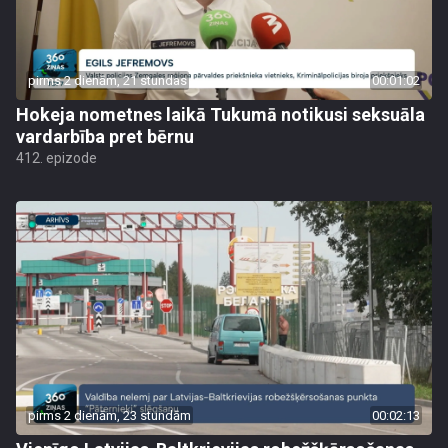
pirms 2 dienām, 21 stundas
00:01:02
Hokeja nometnes laikā Tukumā notikusi seksuāla
vardarbība pret bērnu
412. epizode
pirms 2 dienām, 23 stundām
00:02:13