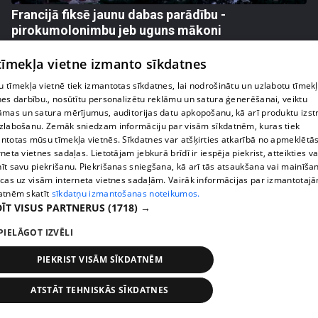
Francijā fiksē jaunu dabas parādību -
pirokumolonimbu jeb uguns mākoni
408. epizode
 tīmekļa vietne izmanto sīkdatnes
 tīmekļa vietnē tiek izmantotas sīkdatnes, lai nodrošinātu un uzlabotu tīmek
nes darbību., nosūtītu personalizētu reklāmu un satura ģenerēšanai, veiktu
āmas un satura mērījumus, auditorijas datu apkopošanu, kā arī produktu izst
zlabošanu. Zemāk sniedzam informāciju par visām sīkdatnēm, kuras tiek
ntotas mūsu tīmekļa vietnēs. Sīkdatnes var atšķirties atkarībā no apmeklētā
rneta vietnes sadaļas. Lietotājam jebkurā brīdī ir iespēja piekrist, atteikties va
īt savu piekrišanu. Piekrišanas sniegšana, kā arī tās atsaukšana vai mainīša
ecas uz visām interneta vietnes sadaļām. Vairāk informācijas par izmantotaj
atnēm skatīt
sīkdatņu izmantošanas noteikumos.
ĪT VISUS PARTNERUS
(1718) →
pirms 1 nedēļas, 1 dienas
00:03:37
PIELĀGOT IZVĒLI
Pārtiku pērkam vairāk, bet vai “zemo cenu grozs”
PIEKRIST VISĀM SĪKDATNĒM
tiešām samazina kopējo čeku?
408. epizode
ATSTĀT TEHNISKĀS SĪKDATNES