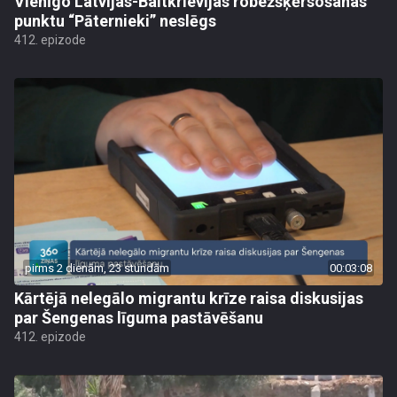
Vienīgo Latvijas-Baltkrievijas robežšķērsošanas
punktu “Pāternieki” neslēgs
412. epizode
pirms 2 dienām, 23 stundām
00:03:08
Kārtējā nelegālo migrantu krīze raisa diskusijas
par Šengenas līguma pastāvēšanu
412. epizode