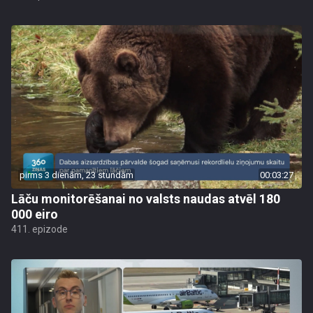
pirms 3 dienām, 23 stundām
00:03:27
Lāču monitorēšanai no valsts naudas atvēl 180
000 eiro
411. epizode