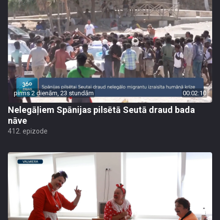
pirms 2 dienām, 23 stundām
00:02:10
Nelegāļiem Spānijas pilsētā Seutā draud bada
nāve
412. epizode