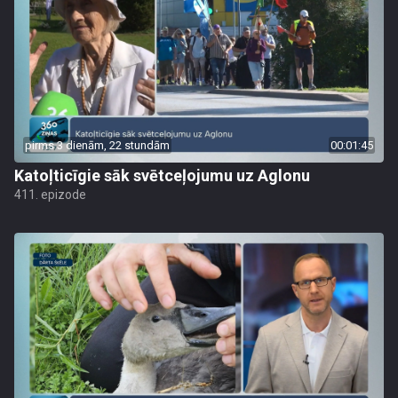
pirms 3 dienām, 22 stundām
00:01:45
Katoļticīgie sāk svētceļojumu uz Aglonu
411. epizode