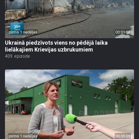
pirms 1 nedēļas
00:01:58
Ukrainā piedzīvots viens no pēdējā laika
lielākajiem Krievijas uzbrukumiem
409. epizode
pirms 1 nedēļas
00:05:05