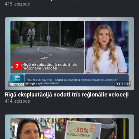
415. epizode
pirms 21 stundas
00:01:35
Rīgā ekspluatācijā nodoti trīs reģionālie veloceļi
414. epizode