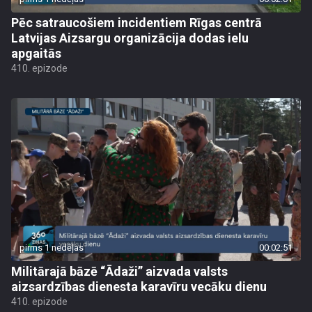
Pēc satraucošiem incidentiem Rīgas centrā
Latvijas Aizsargu organizācija dodas ielu
apgaitās
410. epizode
pirms 1 nedēļas
00:02:51
Militārajā bāzē “Ādaži” aizvada valsts
aizsardzības dienesta karavīru vecāku dienu
410. epizode