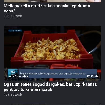
Melleņu zelta drudzis: kas nosaka iepirkuma
cenu?
409. epizode
pirms 1 nedēļas
00:02:49
Ogas un sēnes šogad dārgākas, bet uzpirkšanas
punktos to krietni mazāk
409. epizode