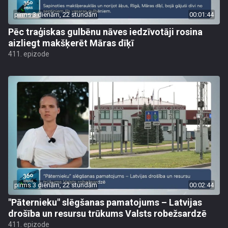
pirms 3 dienām, 22 stundām
00:01:44
Pēc traģiskas gulbēnu nāves iedzīvotāji rosina
aizliegt makšķerēt Māras dīķī
411. epizode
pirms 3 dienām, 22 stundām
00:02:44
"Pāternieku" slēgšanas pamatojums – Latvijas
drošība un resursu trūkums Valsts robežsardzē
411. epizode