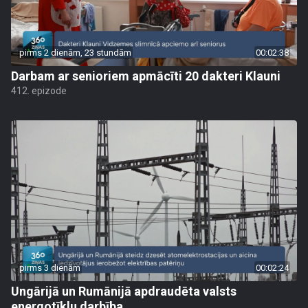
pirms 2 dienām, 23 stundām
00:02:38
Darbam ar senioriem apmācīti 20 dakteri Klauni
412. epizode
pirms 3 dienām
00:02:24
Ungārijā un Rumānijā apdraudēta valsts
energotīklu darbība