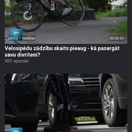
pirms 1 nedēļas
00:03:33
Velosipēdu zādzību skaits pieaug - kā pasargāt
savu divriteni?
409. epizode