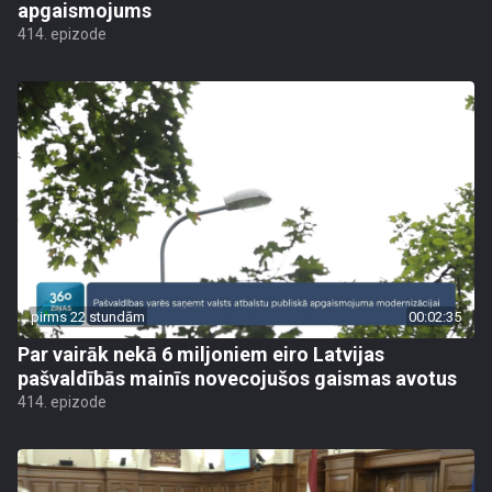
apgaismojums
414. epizode
pirms 22 stundām
00:02:35
Par vairāk nekā 6 miljoniem eiro Latvijas
pašvaldībās mainīs novecojušos gaismas avotus
414. epizode