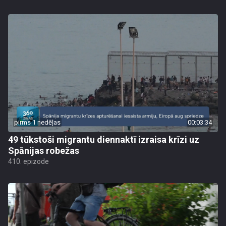
pirms 1 nedēļas
00:03:34
49 tūkstoši migrantu diennaktī izraisa krīzi uz
Spānijas robežas
410. epizode