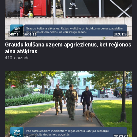
pirms 1 nedēļas
00:01:36
Graudu kulšana uzņem apgriezienus, bet reģionos
aina atšķiras
410. epizode
pirms 1 nedēļas
00:02:01