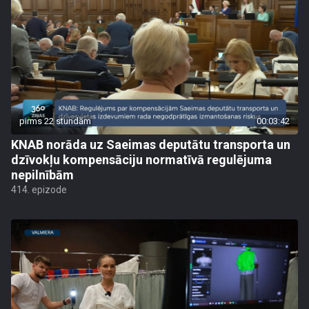
pirms 22 stundām
00:03:42
KNAB norāda uz Saeimas deputātu transporta un
dzīvokļu kompensāciju normatīvā regulējuma
nepilnībām
414. epizode