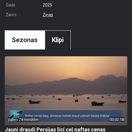
Gads
2025
Žanrs
Ziņas
Sezonas
Klipi
pirms 28 minūtēm
00:02:18
Jauni draudi Persijas līcī ceļ naftas cenas