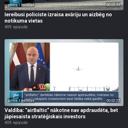
pirms 1 nedēļas
00:03:39
Iereibusi policiste izraisa avāriju un aizbēg no
notikuma vietas
409. epizode
pirms 1 nedēļas
00:02:27
Valdība: “airBaltic” nākotne nav apdraudēta, bet
jāpiesaista stratēģiskais investors
409. epizode