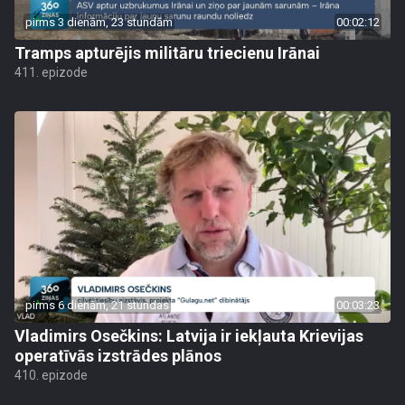
pirms 3 dienām, 23 stundām
00:02:12
Tramps apturējis militāru triecienu Irānai
411. epizode
pirms 6 dienām, 21 stundas
00:03:23
Vladimirs Osečkins: Latvija ir iekļauta Krievijas
operatīvās izstrādes plānos
410. epizode