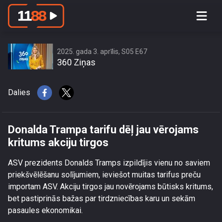
Donalda Trampa tarifu dēļ jau
vērojams kritums akciju tirgos
2025. gada 3. aprīlis, S05 E67
360 Ziņas
Dalies
Donalda Trampa tarifu dēļ jau vērojams
kritums akciju tirgos
ASV prezidents Donalds Tramps izpildījis vienu no saviem
priekšvēlēšanu solījumiem, ieviešot muitas tarifus preču
importam ASV. Akciju tirgos jau novērojams būtisks kritums,
bet pastiprinās bažas par tirdzniecības karu un sekām
pasaules ekonomikai.