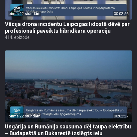
pirms 22 stundām
00:02:56
Vācija drona incidentu Leipcigas lidostā dēvē par
profesionāli paveiktu hibrīdkara operāciju
414. epizode
pirms 22 stundām
00:02:27
Ungārija un Rumānija sausuma dēļ taupa elektrību
– Budapeštā un Bukarestē izslēgts ielu