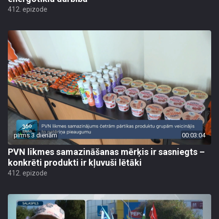
412. epizode
pirms 3 dienām
00:03:04
PVN likmes samazināšanas mērķis ir sasniegts –
konkrēti produkti ir kļuvuši lētāki
412. epizode