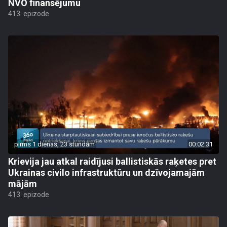
NVO finansējumu
413. epizode
pirms 1 dienas, 23 stundām
00:02:31
Krievija jau atkal raidījusi ballistiskās raķetes pret
Ukrainas civilo infrastruktūru un dzīvojamajām
mājām
413. epizode