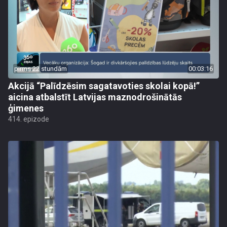
pirms 22 stundām
00:03:16
Akcijā “Palīdzēsim sagatavoties skolai kopā!”
aicina atbalstīt Latvijas maznodrošinātās
ģimenes
414. epizode