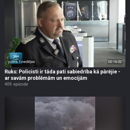
pirms 1 nedēļas
00:16:02
Ruks: Policisti ir tāda pati sabiedrība kā pārējie -
ar savām problēmām un emocijām
409. epizode