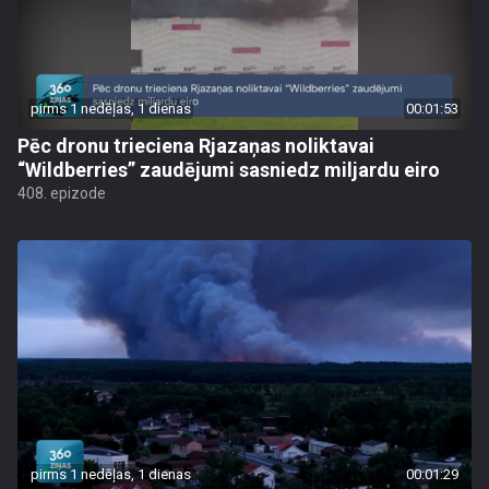
pirms 1 nedēļas, 1 dienas
00:01:53
Pēc dronu trieciena Rjazaņas noliktavai
“Wildberries” zaudējumi sasniedz miljardu eiro
408. epizode
pirms 1 nedēļas, 1 dienas
00:01:29