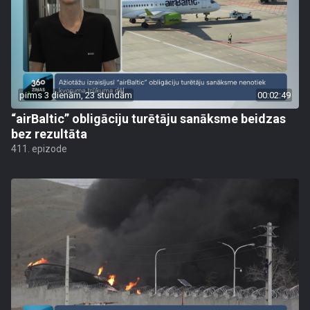
pirms 3 dienām, 23 stundām
00:02:49
“airBaltic” obligāciju turētāju sanāksme beidzas
bez rezultāta
411. epizode