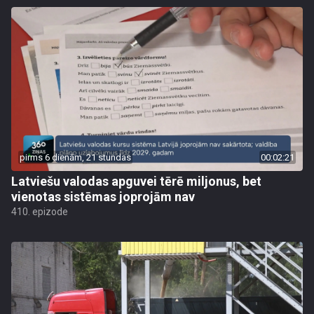
pirms 6 dienām, 21 stundas
00:02:21
Latviešu valodas apguvei tērē miljonus, bet
vienotas sistēmas joprojām nav
410. epizode