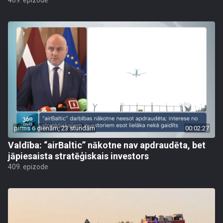
409. epizode
pirms 6 dienām, 23 stundām
00:02:27
Valdība: “airBaltic” nākotne nav apdraudēta, bet
jāpiesaista stratēģiskais investors
409. epizode