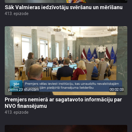
Sāk Valmieras iedzīvotāju svēršanu un mērīšanu
413. epizode
pirms 23 stundām
00:02:03
Premjers nemierā ar sagatavoto informāciju par
NVO finansējumu
413. epizode