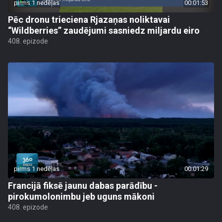
pirms 1 nedēļas
00:01:53
Pēc dronu trieciena Rjazaņas noliktavai
“Wildberries” zaudējumi sasniedz miljardu eiro
408. epizode
pirms 1 nedēļas
00:01:29
Francijā fiksē jaunu dabas parādību -
pirokumolonimbu jeb uguns mākoni
408. epizode