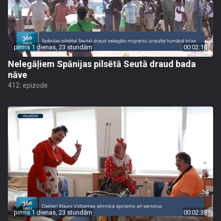
pirms 1 dienas, 23 stundām
00:02:10
Nelegāļiem Spānijas pilsētā Seutā draud bada
nāve
412. epizode
pirms 1 dienas, 23 stundām
00:02:38