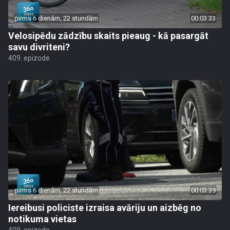
pirms 6 dienām, 22 stundām
00:03:33
Velosipēdu zādzību skaits pieaug - kā pasargāt
savu divriteni?
409. epizode
pirms 6 dienām, 22 stundām
00:03:39
Iereibusi policiste izraisa avāriju un aizbēg no
notikuma vietas