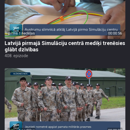
pirms 1 nedēļas
00:00:56
Latvijā pirmajā Simulāciju centrā mediķi trenēsies
glābt dzīvības
408. epizode