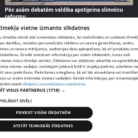
Pēc asām debatēm valdība apstiprina slimnīcu
reformu
407. epizode
 tīmekļa vietne izmanto sīkdatnes
 tīmekļa vietnē tiek izmantotas sīkdatnes, lai nodrošinātu un uzlabotu tīmek
nes darbību., nosūtītu personalizētu reklāmu un satura ģenerēšanai, veiktu
āmas un satura mērījumus, auditorijas datu apkopošanu, kā arī produktu izst
zlabošanu. Zemāk sniedzam informāciju par visām sīkdatnēm, kuras tiek
ntotas mūsu tīmekļa vietnēs. Sīkdatnes var atšķirties atkarībā no apmeklētā
rneta vietnes sadaļas. Lietotājam jebkurā brīdī ir iespēja piekrist, atteikties va
īt savu piekrišanu. Piekrišanas sniegšana, kā arī tās atsaukšana vai mainīša
ecas uz visām interneta vietnes sadaļām. Vairāk informācijas par izmantotaj
atnēm skatīt
sīkdatņu izmantošanas noteikumos.
ĪT VISUS PARTNERUS
(1718) →
PIELĀGOT IZVĒLI
pirms 1 nedēļas, 1 dienas
00:02:47
Barkavā sākas kapelmeistaru mācības, lai nodotu
PIEKRIST VISĀM SĪKDATNĒM
tautas muzicēšanas prasmes nākamajām
paaudzēm
ATSTĀT TEHNISKĀS SĪKDATNES
407. epizode