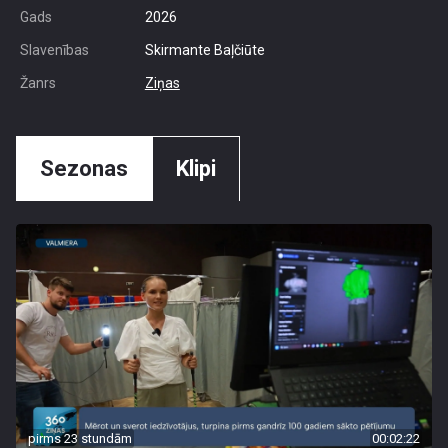
Gads
2026
Slavenības
Skirmante Baļčiūte
Žanrs
Ziņas
Sezonas
Klipi
pirms 23 stundām
00:02:22