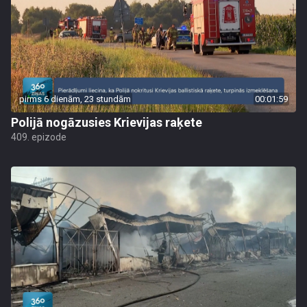
pirms 6 dienām, 23 stundām
00:01:59
Polijā nogāzusies Krievijas raķete
409. epizode