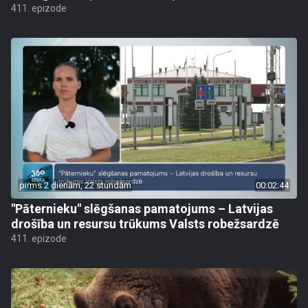
411. epizode
pirms 2 dienām, 22 stundām
00:02:44
"Pāternieku" slēgšanas pamatojums – Latvijas
drošība un resursu trūkums Valsts robežsardzē
411. epizode