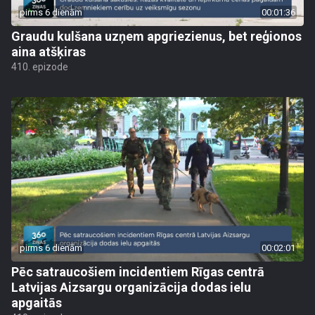
pirms 6 dienām
00:01:36
Graudu kulšana uzņem apgriezienus, bet reģionos
aina atšķiras
410. epizode
pirms 6 dienām
00:02:01
Pēc satraucošiem incidentiem Rīgas centrā
Latvijas Aizsargu organizācija dodas ielu
apgaitās