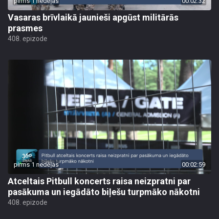
pirms 1 nedēļas
00:02:32
Vasaras brīvlaikā jaunieši apgūst militārās
prasmes
408. epizode
pirms 1 nedēļas
00:02:59
Atceltais Pitbull koncerts raisa neizpratni par
pasākuma un iegādāto biļešu turpmāko nākotni
408. epizode