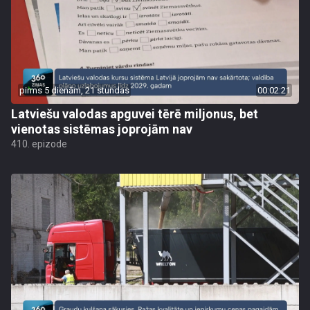
pirms 5 dienām, 21 stundas
00:02:21
Latviešu valodas apguvei tērē miljonus, bet
vienotas sistēmas joprojām nav
410. epizode