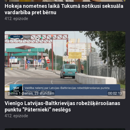
Hokeja nometnes laikā Tukumā notikusi seksuāla
vardarbība pret bērnu
412. epizode
pirms 1 dienas, 23 stundām
00:02:13
Vienīgo Latvijas-Baltkrievijas robežšķērsošanas
punktu “Pāternieki” neslēgs
412. epizode