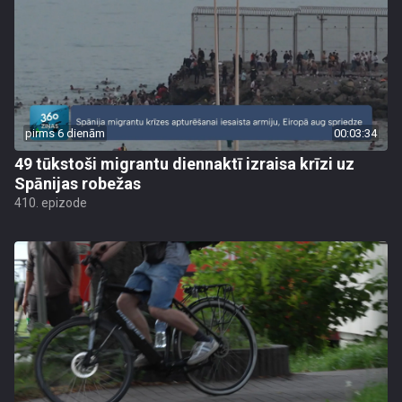
pirms 6 dienām
00:03:34
49 tūkstoši migrantu diennaktī izraisa krīzi uz
Spānijas robežas
410. epizode