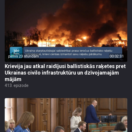
pirms 23 stundām
00:02:31
Krievija jau atkal raidījusi ballistiskās raķetes pret
Ukrainas civilo infrastruktūru un dzīvojamajām
mājām
413. epizode