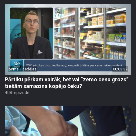
pirms 1 nedēļas
00:03:37
Pārtiku pērkam vairāk, bet vai “zemo cenu grozs”
tiešām samazina kopējo čeku?
408. epizode