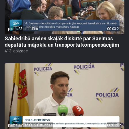
pirms 23 stundām
00:03:21
Sabiedrībā arvien skaļāk diskutē par Saeimas
deputātu mājokļu un transporta kompensācijām
413. epizode
pirms 1 dienas, 21 stundas
00:01:02