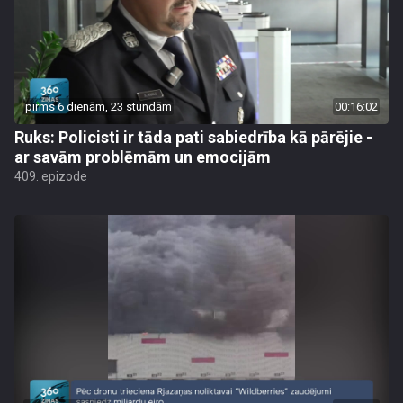
pirms 6 dienām, 23 stundām
00:16:02
Ruks: Policisti ir tāda pati sabiedrība kā pārējie -
ar savām problēmām un emocijām
409. epizode