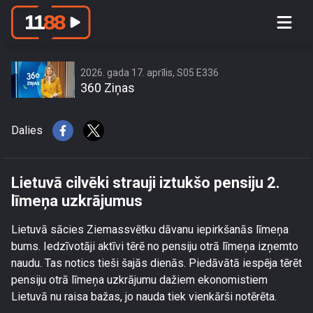
Lietuvā cilvēki strauji iztukšo pensiju 2.
līmeņa uzkrājumus
2026. gada 17. aprīlis, S05 E336
360 Ziņas
Dalies
Lietuvā cilvēki strauji iztukšo pensiju 2.
līmeņa uzkrājumus
Lietuvā sācies Ziemassvētku dāvanu iepirkšanās līmeņa
bums. Iedzīvotāji aktīvi tērē no pensiju otrā līmeņa izņemto
naudu. Tas notics tieši šajās dienās. Piedāvātā iespēja tērēt
pensiju otrā līmeņa uzkrājumu dažiem ekonomistiem
Lietuvā nu raisa bažas, jo nauda tiek vienkārši notērēta.