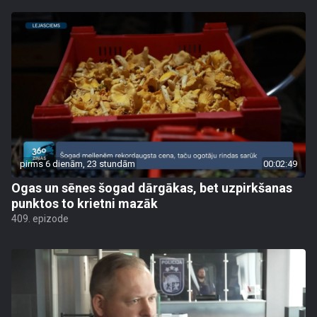
pirms 6 dienām, 23 stundām
00:02:49
Ogas un sēnes šogad dārgākas, bet uzpirkšanas
punktos to krietni mazāk
409. epizode