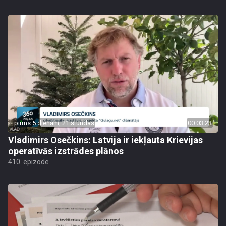
pirms 5 dienām, 21 stundas
00:03:23
Vladimirs Osečkins: Latvija ir iekļauta Krievijas
operatīvās izstrādes plānos
410. epizode