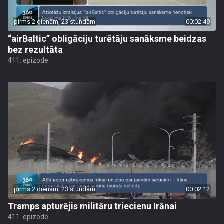
pirms 2 dienām, 23 stundām
00:02:49
“airBaltic” obligāciju turētāju sanāksme beidzas
bez rezultāta
411. epizode
pirms 2 dienām, 23 stundām
00:02:12
Tramps apturējis militāru triecienu Irānai
411. epizode