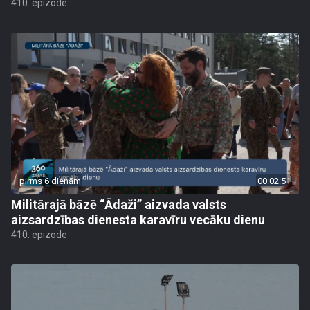
410. epizode
pirms 6 dienām
00:02:51
Militārajā bāzē “Ādaži” aizvada valsts
aizsardzības dienesta karavīru vecāku dienu
410. epizode