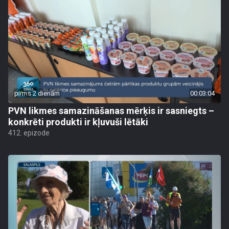
pirms 2 dienām
00:03:04
PVN likmes samazināšanas mērķis ir sasniegts –
konkrēti produkti ir kļuvuši lētāki
412. epizode