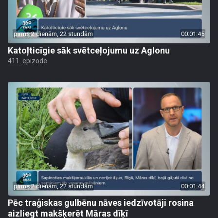
pirms 2 dienām, 22 stundām
00:01:45
Katoļticīgie sāk svētceļojumu uz Aglonu
411. epizode
pirms 2 dienām, 22 stundām
00:01:44
Pēc traģiskas gulbēnu nāves iedzīvotāji rosina
aizliegt makšķerēt Māras dīķī