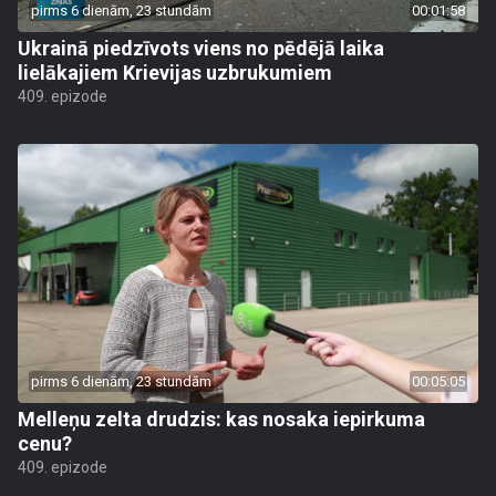
pirms 6 dienām, 23 stundām
00:01:58
Ukrainā piedzīvots viens no pēdējā laika
lielākajiem Krievijas uzbrukumiem
409. epizode
pirms 6 dienām, 23 stundām
00:05:05
Melleņu zelta drudzis: kas nosaka iepirkuma
cenu?
409. epizode