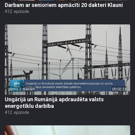
Darbam ar senioriem apmācīti 20 dakteri Klauni
412. epizode
pirms 2 dienām
00:02:24
Ungārijā un Rumānijā apdraudēta valsts
energotīklu darbība
412. epizode