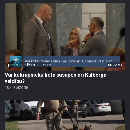
pirms 1 nedēļas, 1 dienas
00:02:53
Vai kokrūpnieku lieta sašūpos arī Kulberga
valdību?
407. epizode