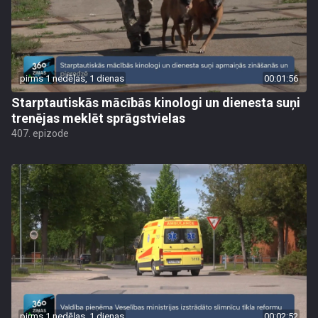
pirms 1 nedēļas, 1 dienas
00:01:56
Starptautiskās mācībās kinologi un dienesta suņi
trenējas meklēt sprāgstvielas
407. epizode
pirms 1 nedēļas, 1 dienas
00:02:52