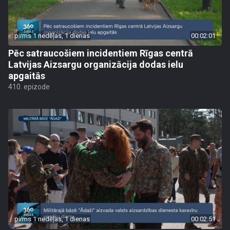
pirms 1 nedēļas, 1 dienas
00:02:01
Pēc satraucošiem incidentiem Rīgas centrā
Latvijas Aizsargu organizācija dodas ielu
apgaitās
410. epizode
pirms 1 nedēļas, 1 dienas
00:02:51