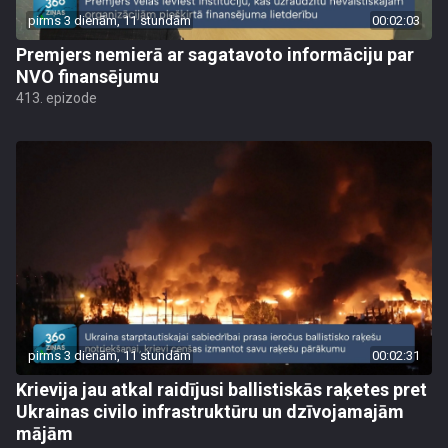
pirms 3 dienām, 11 stundām
00:02:03
Premjers nemierā ar sagatavoto informāciju par
NVO finansējumu
413. epizode
pirms 3 dienām, 11 stundām
00:02:31
Krievija jau atkal raidījusi ballistiskās raķetes pret
Ukrainas civilo infrastruktūru un dzīvojamajām
mājām