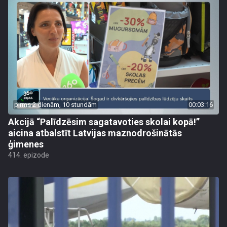
pirms 2 dienām, 10 stundām
00:03:16
Akcijā “Palīdzēsim sagatavoties skolai kopā!”
aicina atbalstīt Latvijas maznodrošinātās
ģimenes
414. epizode