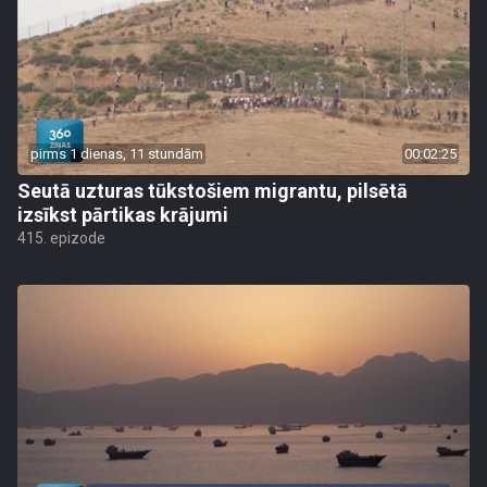
pirms 1 dienas, 11 stundām
00:02:25
Seutā uzturas tūkstošiem migrantu, pilsētā
izsīkst pārtikas krājumi
415. epizode