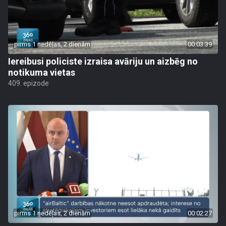
pirms 1 nedēļas, 2 dienām
00:03:39
Iereibusi policiste izraisa avāriju un aizbēg no
notikuma vietas
409. epizode
pirms 1 nedēļas, 2 dienām
00:02:27