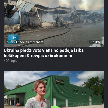
pirms 1 nedēļas, 2 dienām
00:01:58
Ukrainā piedzīvots viens no pēdējā laika
lielākajiem Krievijas uzbrukumiem
409. epizode