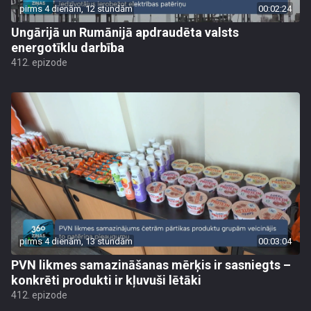
pirms 4 dienām, 12 stundām
00:02:24
Ungārijā un Rumānijā apdraudēta valsts
energotīklu darbība
412. epizode
pirms 4 dienām, 13 stundām
00:03:04
PVN likmes samazināšanas mērķis ir sasniegts –
konkrēti produkti ir kļuvuši lētāki
412. epizode