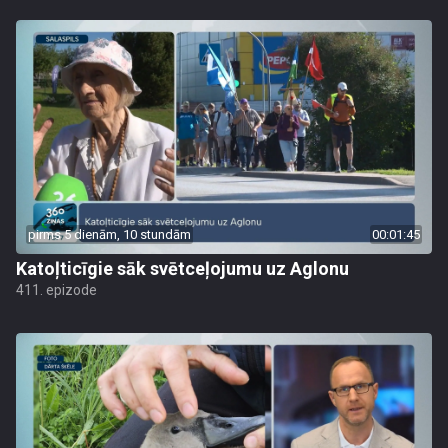
pirms 5 dienām, 10 stundām
00:01:45
Katoļticīgie sāk svētceļojumu uz Aglonu
411. epizode