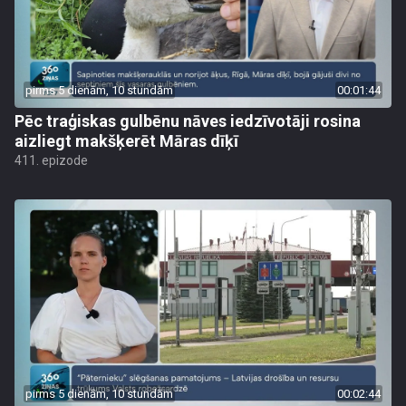
pirms 5 dienām, 10 stundām
00:01:44
Pēc traģiskas gulbēnu nāves iedzīvotāji rosina
aizliegt makšķerēt Māras dīķī
411. epizode
pirms 5 dienām, 10 stundām
00:02:44