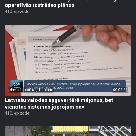
operatīvās izstrādes plānos
410. epizode
pirms 1 nedēļas, 1 dienas
00:02:21
Latviešu valodas apguvei tērē miljonus, bet
vienotas sistēmas joprojām nav
410. epizode