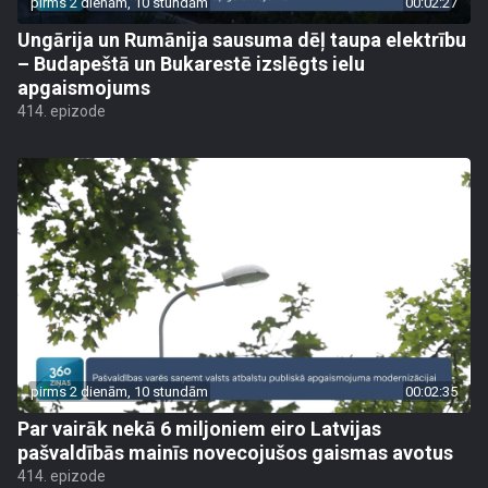
pirms 2 dienām, 10 stundām
00:02:27
Ungārija un Rumānija sausuma dēļ taupa elektrību
– Budapeštā un Bukarestē izslēgts ielu
apgaismojums
414. epizode
pirms 2 dienām, 10 stundām
00:02:35
Par vairāk nekā 6 miljoniem eiro Latvijas
pašvaldībās mainīs novecojušos gaismas avotus
414. epizode