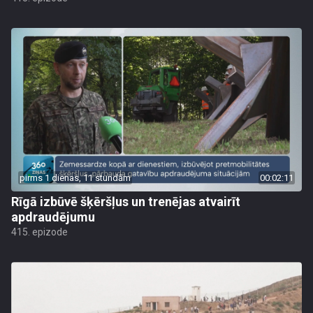
pirms 1 dienas, 11 stundām
00:02:11
Rīgā izbūvē šķēršļus un trenējas atvairīt
apdraudējumu
415. epizode