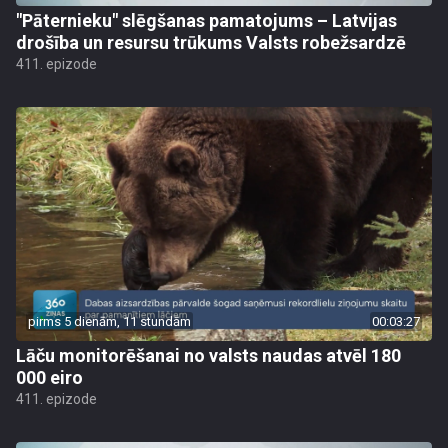
"Pāternieku" slēgšanas pamatojums – Latvijas
drošība un resursu trūkums Valsts robežsardzē
411. epizode
pirms 5 dienām, 11 stundām
00:03:27
Lāču monitorēšanai no valsts naudas atvēl 180
000 eiro
411. epizode