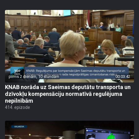
pirms 2 dienām, 10 stundām
00:03:42
KNAB norāda uz Saeimas deputātu transporta un
dzīvokļu kompensāciju normatīvā regulējuma
nepilnībām
414. epizode