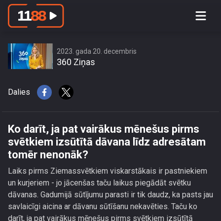
Ko darīt, ja pat vairākus mēnešus
pirms svētkiem izsūtītā dāvana līdz
adresātam tomēr nenonāk?
2023. gada 20. decembris
360 Ziņas
Dalies
Ko darīt, ja pat vairākus mēnešus pirms
svētkiem izsūtītā dāvana līdz adresātam
tomēr nenonāk?
Laiks pirms Ziemassvētkiem viskarstākais ir pastniekiem
un kurjeriem - jo jācenšas taču laikus piegādāt svētku
dāvanas. Gadumijā sūtījumu parasti ir tik daudz, ka pasts jau
savlaicīgi aicina ar dāvanu sūtīšanu nekavēties. Taču ko
darīt, ja pat vairākus mēnešus pirms svētkiem izsūtītā