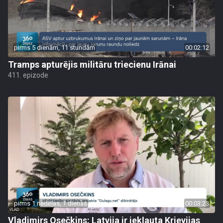
pirms 5 dienām, 11 stundām
00:02:12
Tramps apturējis militāru triecienu Irānai
411. epizode
pirms 1 nedēļas, 1 dienas
00:03:23
Vladimirs Osečkins: Latvija ir iekļauta Krievijas