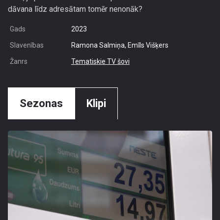
dāvana līdz adresātam tomēr nenonāk?
Gads
2023
Slavenības
Ramona Salmiņa, Emīls Višķers
Žanrs
Tematiskie TV šovi
Sezonas
Klipi