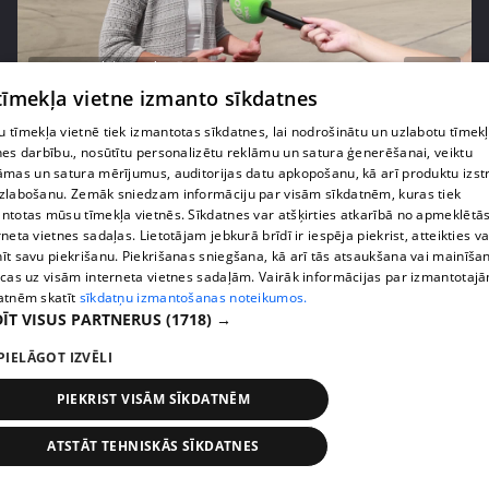
pirms 1 nedēļas, 2 dienām
00:05:05
 tīmekļa vietne izmanto sīkdatnes
Melleņu zelta drudzis: kas nosaka iepirkuma
cenu?
 tīmekļa vietnē tiek izmantotas sīkdatnes, lai nodrošinātu un uzlabotu tīmek
nes darbību., nosūtītu personalizētu reklāmu un satura ģenerēšanai, veiktu
409. epizode
āmas un satura mērījumus, auditorijas datu apkopošanu, kā arī produktu izst
zlabošanu. Zemāk sniedzam informāciju par visām sīkdatnēm, kuras tiek
ntotas mūsu tīmekļa vietnēs. Sīkdatnes var atšķirties atkarībā no apmeklētā
rneta vietnes sadaļas. Lietotājam jebkurā brīdī ir iespēja piekrist, atteikties va
īt savu piekrišanu. Piekrišanas sniegšana, kā arī tās atsaukšana vai mainīša
ecas uz visām interneta vietnes sadaļām. Vairāk informācijas par izmantotaj
atnēm skatīt
sīkdatņu izmantošanas noteikumos.
ĪT VISUS PARTNERUS
(1718) →
PIELĀGOT IZVĒLI
PIEKRIST VISĀM SĪKDATNĒM
pirms 1 nedēļas, 2 dienām
00:02:49
ATSTĀT TEHNISKĀS SĪKDATNES
Ogas un sēnes šogad dārgākas, bet uzpirkšanas