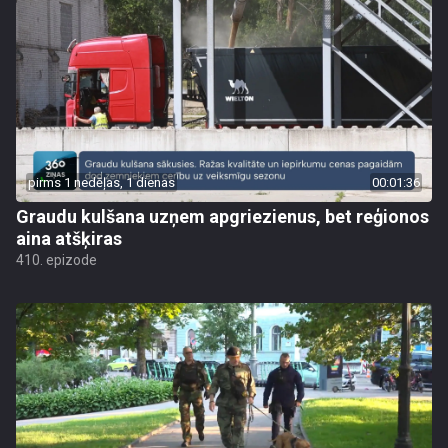
pirms 1 nedēļas, 1 dienas
00:01:36
Graudu kulšana uzņem apgriezienus, bet reģionos
aina atšķiras
410. epizode