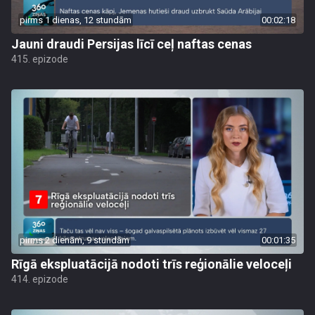
pirms 1 dienas, 12 stundām
00:02:18
Jauni draudi Persijas līcī ceļ naftas cenas
415. epizode
pirms 2 dienām, 9 stundām
00:01:35
Rīgā ekspluatācijā nodoti trīs reģionālie veloceļi
414. epizode