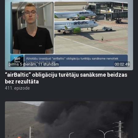
pirms 5 dienām, 11 stundām
00:02:49
“airBaltic” obligāciju turētāju sanāksme beidzas
bez rezultāta
411. epizode