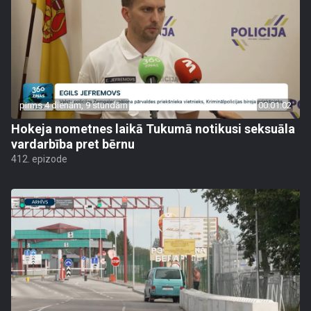
pirms 4 dienām, 9 stundām
00:01:02
Hokeja nometnes laikā Tukumā notikusi seksuāla
vardarbība pret bērnu
412. epizode