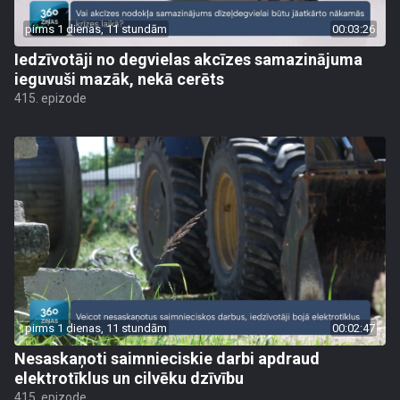
pirms 1 dienas, 11 stundām
00:03:26
Iedzīvotāji no degvielas akcīzes samazinājuma
ieguvuši mazāk, nekā cerēts
415. epizode
pirms 1 dienas, 11 stundām
00:02:47
Nesaskaņoti saimnieciskie darbi apdraud
elektrotīklus un cilvēku dzīvību
415. epizode