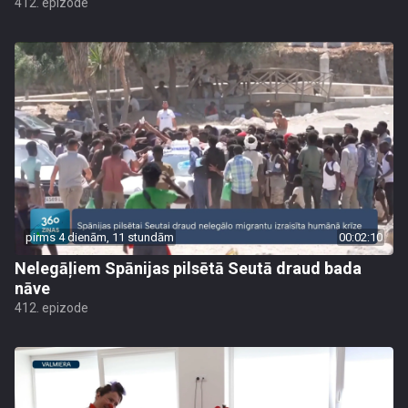
412. epizode
pirms 4 dienām, 11 stundām
00:02:10
Nelegāļiem Spānijas pilsētā Seutā draud bada
nāve
412. epizode