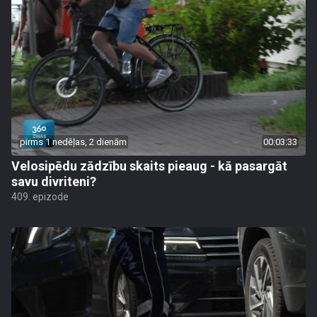
pirms 1 nedēļas, 2 dienām
00:03:33
Velosipēdu zādzību skaits pieaug - kā pasargāt
savu divriteni?
409. epizode