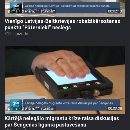
pirms 4 dienām, 11 stundām
00:02:13
Vienīgo Latvijas-Baltkrievijas robežšķērsošanas
punktu “Pāternieki” neslēgs
412. epizode
pirms 4 dienām, 11 stundām
00:03:08
Kārtējā nelegālo migrantu krīze raisa diskusijas
par Šengenas līguma pastāvēšanu