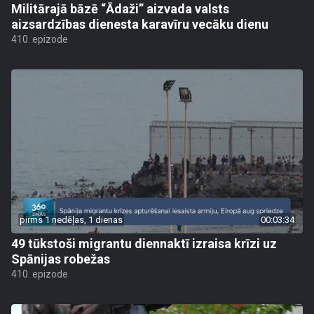
Militārajā bāzē “Ādaži” aizvada valsts
aizsardzības dienesta karavīru vecāku dienu
410. epizode
pirms 1 nedēļas, 1 dienas
00:03:34
49 tūkstoši migrantu diennaktī izraisa krīzi uz
Spānijas robežas
410. epizode