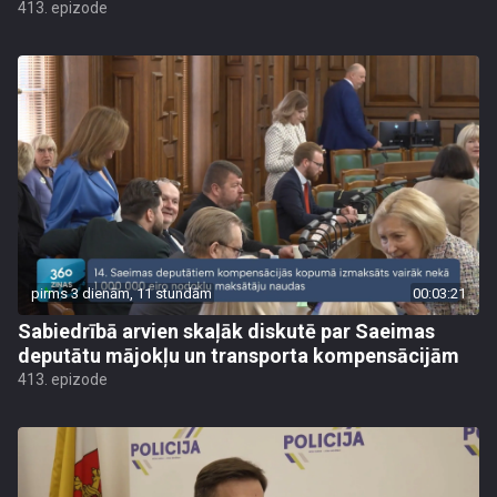
413. epizode
pirms 3 dienām, 11 stundām
00:03:21
Sabiedrībā arvien skaļāk diskutē par Saeimas
deputātu mājokļu un transporta kompensācijām
413. epizode