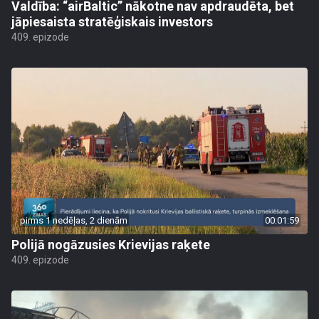
Valdība: “airBaltic” nākotne nav apdraudēta, bet
jāpiesaista stratēģiskais investors
409. epizode
pirms 1 nedēļas, 2 dienām
00:01:59
Polijā nogāzusies Krievijas raķete
409. epizode